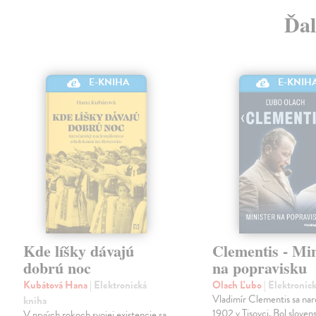
Ďal
E-KNIH
E-KNIHA
Kde líšky dávajú
Clementis - Min
dobrú noc
na popravisku
Kubátová Hana
| Elektronická
Olach Ľubo
| Elektronic
Vladimír Clementis sa naro
kniha
1902 v Tisovci. Bol slovens
V prvých rokoch svojej existencie sa