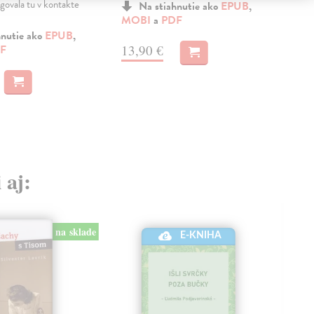
govala tu v kontakte
poz
Na stiahnutie ako
EPUB
,
pust
MOBI
a
PDF
hnutie ako
EPUB
,
13,90 €
F
MO
15
 aj:
na sklade
E-KNIHA