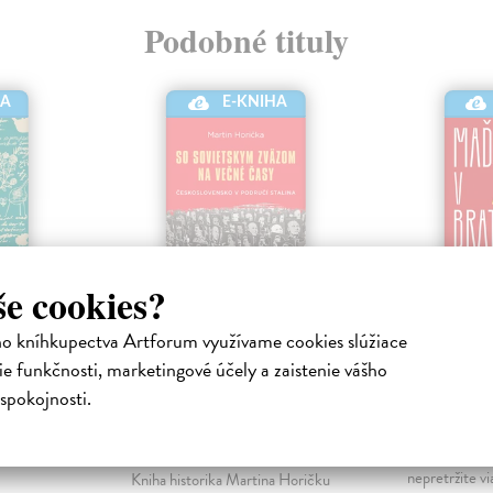
Podobné tituly
E-KNIHA
HA
še cookies?
ho kníhkupectva Artforum využívame cookies slúžiace
eku
So Sovietskym
Maďarči
e funkčnosti, marketingové účely a zaistenie vášho
zväzom na večné
Bratisla
ická kniha
spokojnosti.
časy
řáková
Satinská Luc
iť v
kniha
Horička Martin
| Elektronická
e preto,
Maďarčina je 
kniha
nepretržite vi
Kniha historika Martina Horičku