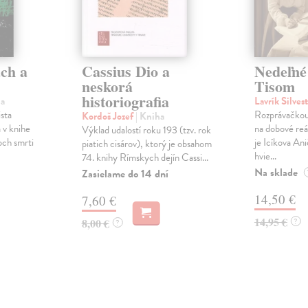
ch a
Cassius Dio a
Nedeľné
neskorá
Tisom
historiografia
ha
Lavrík Silves
ista
Rozprávačkou
Kordoš Jozef
| Kniha
 v knihe
na dobové reál
Výklad udalostí roku 193 (tzv. rok
och smrti
je Icíkova An
piatich cisárov), ktorý je obsahom
hvie...
74. knihy Rímskych dejín Cassi...
Na sklade
Zasielame do 14 dní
14,50 €
7,60 €
14,95 €
8,00 €
?
?