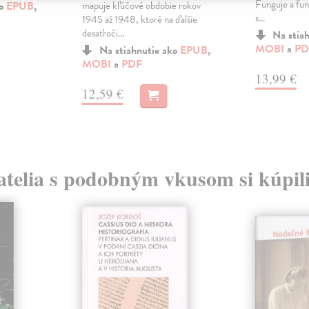
Funguje a fun
ko
EPUB
,
mapuje kľúčové obdobie rokov
s...
1945 až 1948, ktoré na ďalšie
desaťroči...
Na stia
MOBI
a
PD
Na stiahnutie ako
EPUB
,
MOBI
a
PDF
13,99 €
12,59 €
atelia s podobným vkusom si kúpili