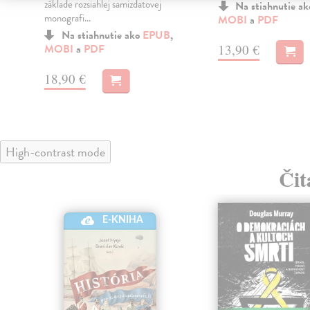
základe rozsiahlej samizdatovej
Na stiahnutie a
monografi...
MOBI
a
PDF
Na stiahnutie ako
EPUB
,
13,90 €
MOBI
a
PDF
18,90 €
High-contrast mode
Čit
E-KNIHA