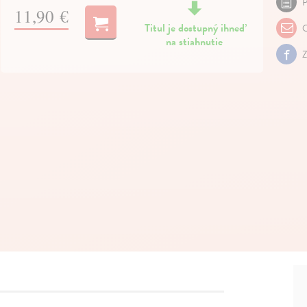
P
11,90 €
Titul je dostupný ihneď
O
na stiahnutie
Z