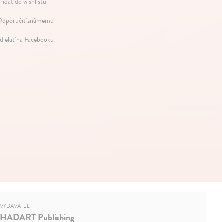
ridať do wishlistu
dporučiť známemu
dielať na Facebooku
VYDAVATEĽ
HADART Publishing