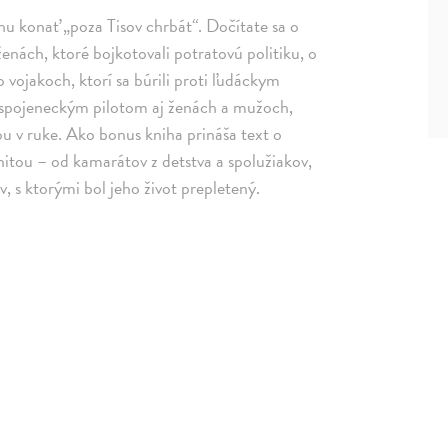
ahu konať „poza Tisov chrbát“. Dočítate sa o
enách, ktoré bojkotovali potratovú politiku, o
 vojakoch, ktorí sa búrili proti ľudáckym
i spojeneckým pilotom aj ženách a mužoch,
aňou v ruke. Ako bonus kniha prináša text o
nitou – od kamarátov z detstva a spolužiakov,
, s ktorými bol jeho život prepletený.