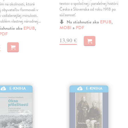
textov o spoločnej i paralelnej histórii
tím na okolnosti, ktoré
Česka a Slovenska od roku 1918 po
ej obyvateľov formovali v
súčasnosť.
 vzdialenejšej minulosti.
roblém vlastnej národnej…
Na stiahnutie ako
EPUB
,
MOBI
a
PDF
iahnutie ako
EPUB
,
PDF
13,90 €
€
E-KNIHA
E-KNIHA