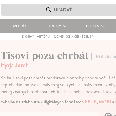
REBRÍK
KNIHY
BOOKS
E-KNIHY
-
HISTÓRIA
-
SLOVENSKÉ A ČESKÉ DEJINY
Tisovi poza chrbát
Príbehy o
Hyrja Jozef
Kniha Tisovi poza chrbát predstavuje príbehy odporu voči ľud
neprebádaného sveta malých aj veľkých hrdinských činov obyčajn
menej známych osobnostiach, ktoré sa nebáli postaviť Tisovi,
E-kniha na stiahnutie v digitálnych formátoch
EPUB
,
MOBI
a