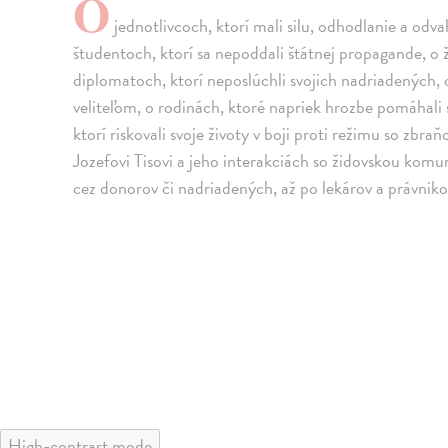
O
jednotlivcoch, ktorí mali silu, odhodlanie a odv
študentoch, ktorí sa nepoddali štátnej propagande, o ž
diplomatoch, ktorí neposlúchli svojich nadriadených, o
veliteľom, o rodinách, ktoré napriek hrozbe pomáhal
ktorí riskovali svoje životy v boji proti režimu so zbr
Jozefovi Tisovi a jeho interakciách so židovskou komu
cez donorov či nadriadených, až po lekárov a právnikov
High-contrast mode