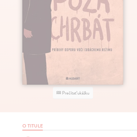
Prečítať ukážku
O TITULE