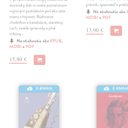
právnik, spisovateľ a prekl
slovenský štát vo svete poznačenom
vojnovým pustošením javil ako oáza
Na stiahnutie ako
mieru a hojnosti. Budovanie
MOBI
a
PDF
chodníkov a kanalizácie, stavebný
ruch, veselé sprievody a plné
13,90 €
tribúny…
Na stiahnutie ako
EPUB
,
MOBI
a
PDF
15,90 €
E-KNIHA
E-KNIH