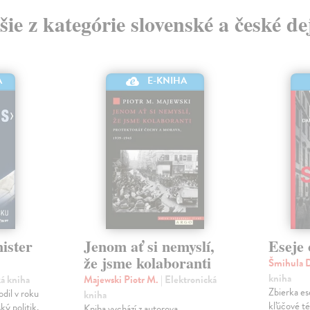
šie z kategórie slovenské a české de
A
E-KNIHA
ister
Jenom ať si nemyslí,
Eseje 
že jsme kolaboranti
Šmihula 
kniha
ká kniha
Majewski Piotr M.
| Elektronická
Zbierka es
dil v roku
kniha
kľúčové t
ký politik,
Kniha vychází z autorova