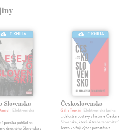
jiny
E-KNIHA
E-KNIHA
o Slovensku
Československo
Daniel
| Elektronická
Gális Tomáš
| Elektronická kniha
Udalosti a postavy z histórie Česka a
Slovenska, ktoré si treba zapamätať.
ejí ponúka pohľad na
Tento knižný výber pozostáva z
émy dnešného Slovenska s