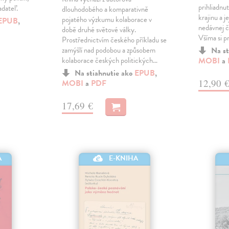
prihliadnu
adateľ.
dlouhodobého a komparativně
krajinu a j
pojatého výzkumu kolaborace v
EPUB
,
nedávnej či
době druhé světové války.
Všíma si p
Prostřednictvím českého příkladu se
zamýšlí nad podobou a způsobem
Na st
kolaborace českých politických…
MOBI
a
Na stiahnutie ako
EPUB
,
12,90 
MOBI
a
PDF
17,69 €
E-KNIHA
A