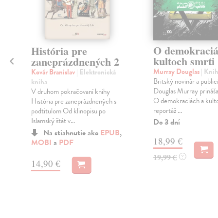
O demokraciá
História pre
kultoch smrti
zaneprázdnených 2
Murray Douglas
| Kni
Kovár Branislav
| Elektronická
Britský novinár a public
kniha
Douglas Murray prináša
V druhom pokračovaní knihy
O demokraciách a kult
História pre zaneprázdnených s
reportáž ...
podtitulom Od klinopisu po
Islamský štát v...
Do 3 dní
Na stiahnutie ako
EPUB
,
18,99 €
MOBI
a
PDF
19,99 €
?
14,90 €