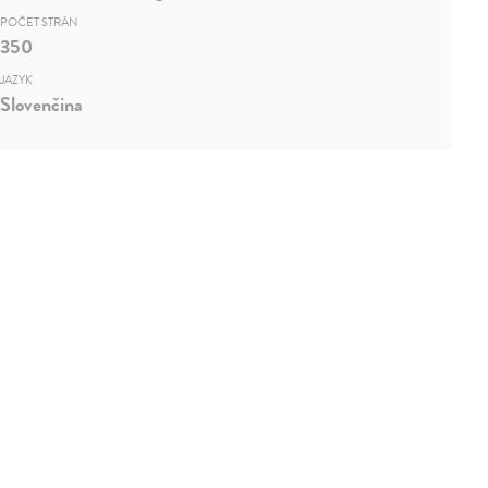
POČET STRÁN
350
JAZYK
Slovenčina