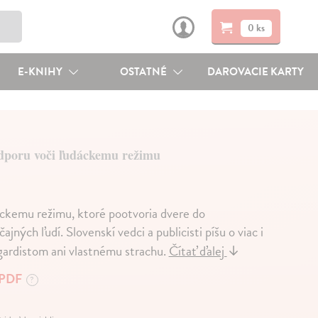
0 ks
E-KNIHY
OSTATNÉ
DAROVACIE KARTY
dporu voči ľudáckemu režimu
áckemu režimu, ktoré pootvoria dvere do
ých ľudí. Slovenskí vedci a publicisti píšu o viac i
 gardistom ani vlastnému strachu.
Čítať ďalej
↓
PDF
?