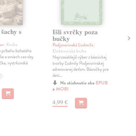
 šachy s
Zá
Išli svrčky poza
tíš
bučky
ter
| Kniha
Man
Podjavorinská Ľudmila
|
 príbehu bohatého
Osi
Elektronická kniha
ie a smiech cez slzy
nez
Najrozsiahlejší výber z básnickej
ička, vystrkovská
naj
tvorby Ľudmily Podjavorinskej
spis
adresovanej deťom. Básničky pre
deti...
Dod
?
skl
Na stiahnutie ako
EPUB
dní
a
MOBI
9,
4,99 €
9,5