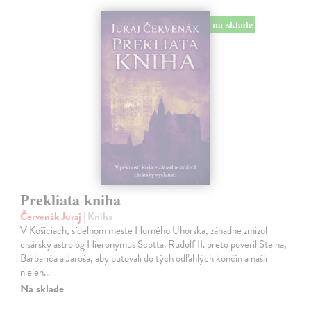
na sklade
Prekliata kniha
Červenák Juraj
| Kniha
V Košiciach, sídelnom meste Horného Uhorska, záhadne zmizol
cisársky astrológ Hieronymus Scotta. Rudolf II. preto poveril Steina,
Barbariča a Jaroša, aby putovali do tých odľahlých končín a našli
nielen…
Na sklade