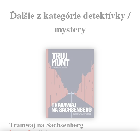
Ďalšie z kategórie detektívky /
mystery
Tramwaj na Sachsenberg
Sagitarius Petr
| Kniha
Tramwaj Cafe je kavárna v polském Těšíně a zároveň místo, kde se