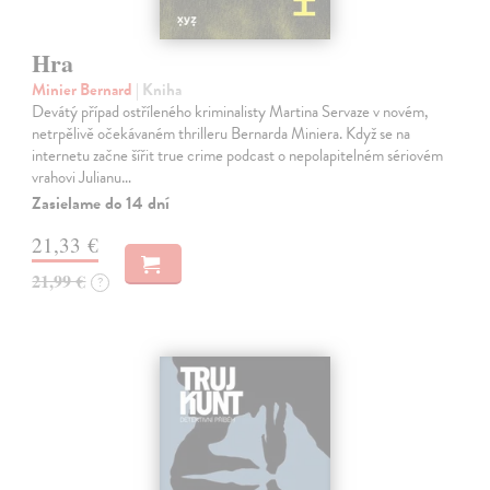
Hra
Minier Bernard
| Kniha
Devátý případ ostříleného kriminalisty Martina Servaze v novém,
netrpělivě očekávaném thrilleru Bernarda Miniera. Když se na
internetu začne šířit true crime podcast o nepolapitelném sériovém
vrahovi Julianu…
Zasielame do 14 dní
21,33 €
21,99 €
?