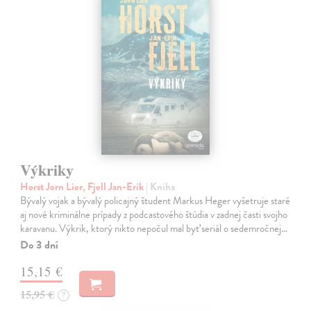
Výkriky
Horst Jorn Lier, Fjell Jan-Erik
| Kniha
Bývalý vojak a bývalý policajný študent Markus Heger vyšetruje staré
aj nové kriminálne prípady z podcastového štúdia v zadnej časti svojho
karavanu. Výkrik, ktorý nikto nepočul mal byť seriál o sedemročnej…
Do 3 dní
15,15 €
15,95 €
?