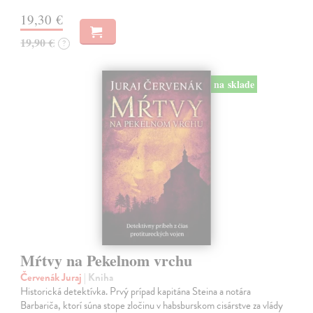
19,30 €
19,90 €
?
na sklade
Mŕtvy na Pekelnom vrchu
Červenák Juraj
| Kniha
Historická detektívka. Prvý prípad kapitána Steina a notára
Barbariča, ktorí súna stope zločinu v habsburskom cisárstve za vlády