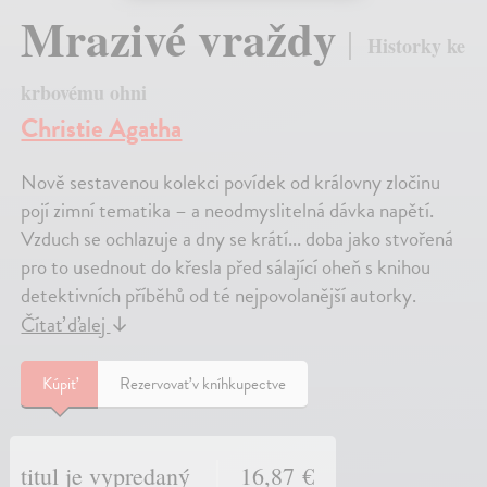
Mrazivé vraždy
Historky ke
krbovému ohni
Christie Agatha
Nově sestavenou kolekci povídek od královny zločinu
pojí zimní tematika – a neodmyslitelná dávka napětí.
Vzduch se ochlazuje a dny se krátí... doba jako stvořená
pro to usednout do křesla před sálající oheň s knihou
detektivních příběhů od té nejpovolanější autorky.
Čítať ďalej
↓
Kúpiť
Rezervovať v kníhkupectve
titul je vypredaný
16,87 €