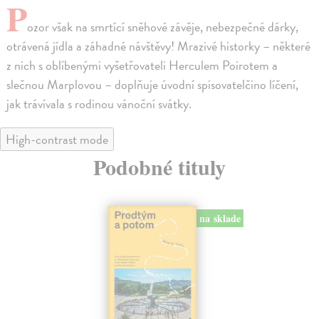
P
ozor však na smrtící sněhové závěje, nebezpečné dárky,
otrávená jídla a záhadné návštěvy! Mrazivé historky – některé
z nich s oblíbenými vyšetřovateli Herculem Poirotem a
slečnou Marplovou – doplňuje úvodní spisovatelčino líčení,
jak trávívala s rodinou vánoční svátky.
High-contrast mode
Podobné tituly
na sklade