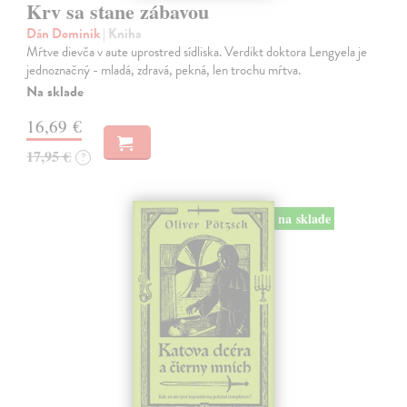
Krv sa stane zábavou
Dán Dominik
| Kniha
Mŕtve dievča v aute uprostred sídliska. Verdikt doktora Lengyela je
jednoznačný - mladá, zdravá, pekná, len trochu mŕtva.
Na sklade
16,69 €
17,95 €
?
na sklade