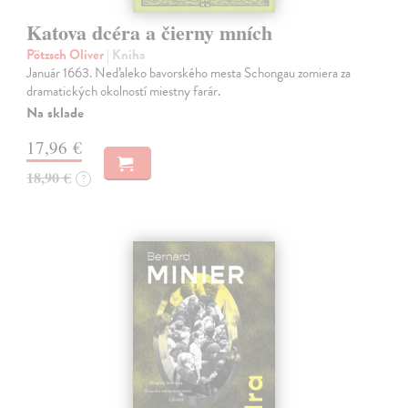
Katova dcéra a čierny mních
Pötzsch Oliver
| Kniha
Január 1663. Neďaleko bavorského mesta Schongau zomiera za
dramatických okolností miestny farár.
Na sklade
17,96 €
18,90 €
?