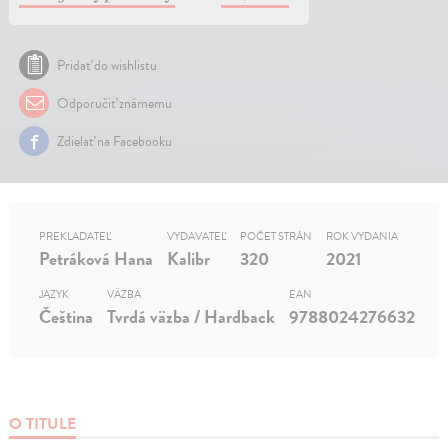
Pridať do wishlistu
Odporučiť známemu
Zdielať na Facebooku
PREKLADATEĽ
VYDAVATEĽ
POČET STRÁN
ROK VYDANIA
Petráková Hana
Kalibr
320
2021
JAZYK
VÄZBA
EAN
Čeština
Tvrdá väzba / Hardback
9788024276632
O TITULE