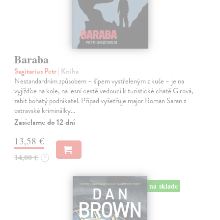
Baraba
Sagitarius Petr
| Kniha
Nestandardním způsobem – šípem vystřeleným z kuše – je na
vyjížďce na kole, na lesní cestě vedoucí k turistické chatě Girová,
zabit bohatý podnikatel. Případ vyšetřuje major Roman Saran z
ostravské kriminálky…
Zasielame do 12 dní
13,58 €
14,00 €
?
na sklade