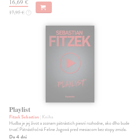
16,69 €
17,95 €
?
Playlist
Fitzek Sebastian
| Kniha
Hudba je jej život a zoznam pätnástich piesní rozhodne, ako dlho bude
trvať. Pätnásťročná Feline Jogowá pred mesiacom bez stopy zmizla.
Do 4 dní