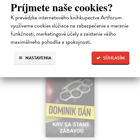
Príjmete naše cookies?
sbíhají všechny nitky související s dalším brutálním zločinem, který
musí vyřešit Roman Saran, major ostravské kriminálky, a jeho tým.
K prevádzke internetového kníhkupectva Artforum
Jak…
Zasielame do 12 dní
využívame cookies slúžiace na zabezpečenie a meranie
funkčnosti, marketingové účely a zaistenie vášho
15,91 €
maximálneho pohodlia a spokojnosti.
16,40 €
?
NASTAVENIA
SÚHLASÍM
na sklade