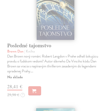
Posledné tajomstvo
Brown Dan
| Kniha
Dan Brown nový román: Robert Langdon v Prahe odhalí šokujúcu
pravdu o ľudskom vedomí! Autor slávneho Da Vinciho kódu Dan
Brown sa vracia s napínavým thrillerom zasadeným do legendami
opradenej Prahy.…
Na sklade
28,41 €
29,90 €
?