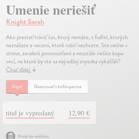
Umenie neriešiť
Knight Sarah
Ako prestať tráviť čas, ktorý nemáte, s ľuďmi, ktorých
neznášate a vecami, ktoré robiť nechcete. Ste večne v
strese, zavalení povinnosťami a neustále riešite kopu
vecí, na ktoré by ste sa najradšej zvysoka vykašľali?
Čítať ďalej
↓
Kúpiť
Rezervovať v kníhkupectve
titul je vypredaný
12,90 €
Pridať do wishlistu