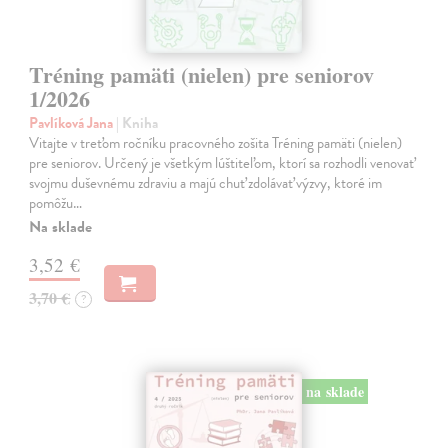
Tréning pamäti (nielen) pre seniorov
1/2026
Pavlíková Jana
| Kniha
Vitajte v treťom ročníku pracovného zošita Tréning pamäti (nielen)
pre seniorov. Určený je všetkým lúštiteľom, ktorí sa rozhodli venovať
svojmu duševnému zdraviu a majú chuť zdolávať výzvy, ktoré im
pomôžu…
Na sklade
3,52 €
3,70 €
?
na sklade