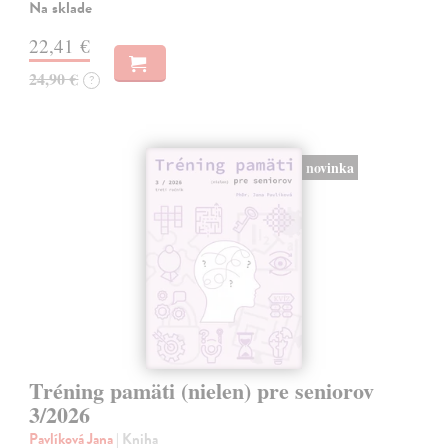
Na sklade
22,41 €
24,90 €
?
novinka
Tréning pamäti (nielen) pre seniorov
3/2026
Pavlíková Jana
| Kniha