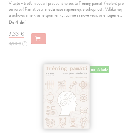
Vitajte v treťom vydaní pracovného zošita Tréning pamäti (nielen) pre
seniorov! Pamäť patrí medzi naše najcennejšie schopnosti. Vďaka nej
si uchovávame krásne spomienky, učíme sa nové veci, orientujeme…
Do 4 dní
3,33 €
3,70 €
?
na sklade