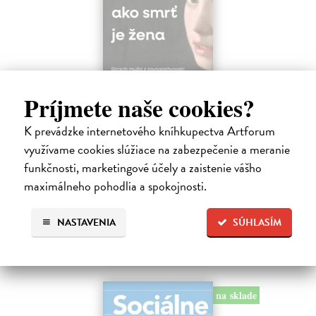
Príjmete naše cookies?
Trpkejšia ako smrť je žena
K prevádzke internetového kníhkupectva Artforum
Marneros Andreas
| Kniha
JE TO MOŽNO NAJVÄČŠIA REVOLÚCIA NAŠICH DNÍ:
využívame cookies slúžiace na zabezpečenie a meranie
rovnocennosť a rovnoprávnosť ženy a muža. Vojna a mier medzi
funkčnosti, marketingové účely a zaistenie vášho
pohlaviami sa však nezačali feminizmom 20. storočia, ale ich
maximálneho pohodlia a spokojnosti.
spolužitím.
Zasielame do 14 dní
NASTAVENIA
SÚHLASÍM
22,05 €
24,50 €
?
na sklade