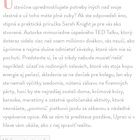
U
stavične uprednostňujete potreby iných nad svoje
vlastné a už toho máte plné zuby? Ak ste odpovedali áno,
vtipná a praktická príručka Sarah Knight je pre vás ako
stvorená. Autorka mimoriadne úspešného TED Talku, ktorý
doteraz videlo viac než osem miliónov divákov, vás naučí, ako
úprimne a najmä slušne odmietať záväzky, ktoré vám nie sú
pochuti. Predstavte si, že už nikdy nebude musieť riešiť
napríklad: účasť na rodinných oslavách, ktoré vás stoja kopu
energie aj peňazí, skladanie sa na darček pre kolegu, len aby
ste nemali výčitky svedomia, nútenú zábavu na firemných
párty, hoci by ste najradšej zostali doma, krčmové kvízy,
karaoke, maratóny a ostatné spoločenské aktivity, ktoré
neznášate, „povinnú" piatkovú jazdu za zábavou a následné
vyspávanie opice. Ak sa vám tá predstava pozdáva, Uprac si v
hlave vám ukáže, ako z nej spraviť realitu.