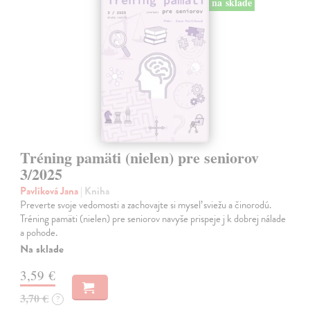
na sklade
Tréning pamäti (nielen) pre seniorov
3/2025
Pavlíková Jana
| Kniha
Preverte svoje vedomosti a zachovajte si myseľ sviežu a činorodú.
Tréning pamäti (nielen) pre seniorov navyše prispeje j k dobrej nálade
a pohode.
Na sklade
3,59 €
3,70 €
?