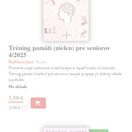
Tréning pamäti (nielen) pre seniorov
4/2025
Pavlíková Jana
| Kniha
Preverte svoje vedomosti a zachovajte si myseľ sviežu a činorodú.
Tréning pamäti (nielen) pre seniorov navyše prispeje j k dobrej nálade
a pohode.
Na sklade
3,59 €
3,70 €
?