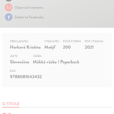
Odporučiť známemu
Zdielať na Facebooku
PREKLADATEĽ
VYDAVATEĽ
POČET STRÁN
ROK VYDANIA
Horková Kristína
Motýľ
200
2021
JAZYK
VÄZBA
Slovenčina
Mäkká väzba / Paperback
EAN
9788081642432
O TITULE