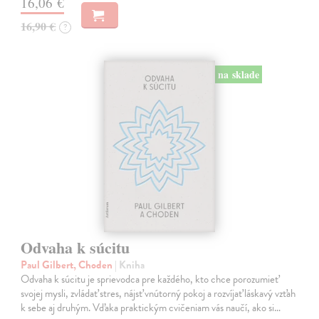
16,06 €
16,90 €
?
na sklade
Odvaha k súcitu
Paul Gilbert, Choden
| Kniha
Odvaha k súcitu je sprievodca pre každého, kto chce porozumieť
svojej mysli, zvládať stres, nájsť vnútorný pokoj a rozvíjať láskavý vzťah
k sebe aj druhým. Vďaka praktickým cvičeniam vás naučí, ako si…