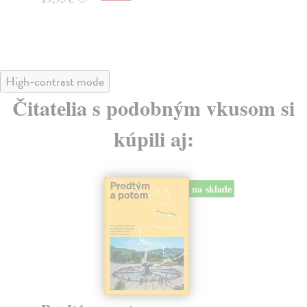
24
High-contrast mode
Čitatelia s podobným vkusom si
kúpili aj:
na sklade