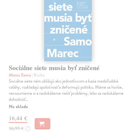
Sociálne siete musia byť zničené
Marec Samo
| Kniha
Sociálne siete nám ubližujú ako jednotlivcom a kazia medziľudské
vzťahy, rozkladajú spoločnosť a deformujú politiku. Máme sa horšie,
nerozumieme si a nedokážeme riešiť problémy, lebo sa nedokážeme
dohodnúť…
Na sklade
16,44 €
16,95 €
?