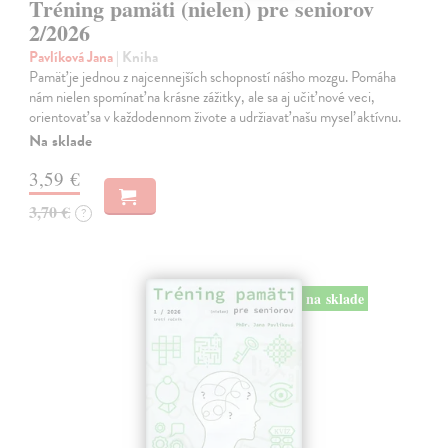
Tréning pamäti (nielen) pre seniorov
2/2026
Pavlíková Jana
| Kniha
Pamäť je jednou z najcennejších schopností nášho mozgu. Pomáha
nám nielen spomínať na krásne zážitky, ale sa aj učiť nové veci,
orientovať sa v každodennom živote a udržiavať našu myseľ aktívnu.
Na sklade
3,59 €
3,70 €
?
na sklade