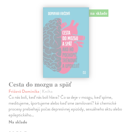
na sklade
Cesta do mozgu a späť
Fričová Dominika
| Kniha
Čo nás bolí, keď nás bolí hlava? Čo sa deje v mozgu, keď spíme,
meditujeme, športujeme alebo keď sme zamilovaní? ké chemické
procesy prebiehajú počas depresívnej epizódy, sexuálneho aktu alebo
epileptického…
Na sklade