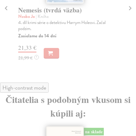
Nemesis (tvrdá väzba)
Z
Nesbo Jo
| Kniha
Jo
4. díl krimi série o detektivu Harrym Holeovi. Začal
Har
podzim.
upí
Zasielame do 14 dní
Za
21,33 €
21
21,99 €
21
?
High-contrast mode
Čitatelia s podobným vkusom si
kúpili aj:
na sklade