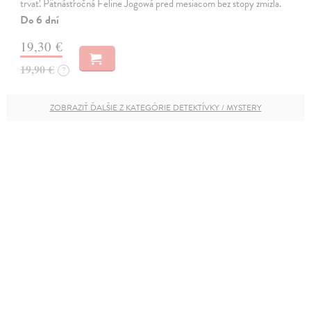
trvať. Pätnásťročná Feline Jogowá pred mesiacom bez stopy zmizla.
Do 6 dní
19,30 €
19,90 €
?
ZOBRAZIŤ ĎALŠIE Z KATEGÓRIE DETEKTÍVKY / MYSTERY