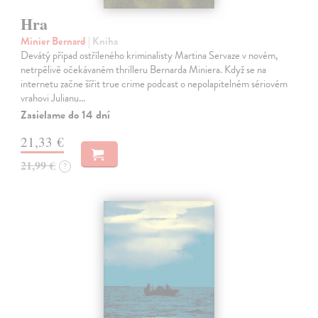
Hra
Minier Bernard
| Kniha
Devátý případ ostříleného kriminalisty Martina Servaze v novém,
netrpělivě očekávaném thrilleru Bernarda Miniera. Když se na
internetu začne šířit true crime podcast o nepolapitelném sériovém
vrahovi Julianu…
Zasielame do 14 dní
21,33 €
21,99 €
?