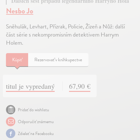
Dalších šest případů legendárního Harryho Hola
Nesbo Jo
Sněhulák, Levhart, Přízrak, Policie, Žízeň a Nůž: další
část série s nekompromisním detektivem Harrym
Holem.
Kúpiť
Rezervovať v kníhkupectve
titul je vypredaný
67,90 €
Pridať do wishlistu
Odporučiť známemu
Zdielať na Facebooku