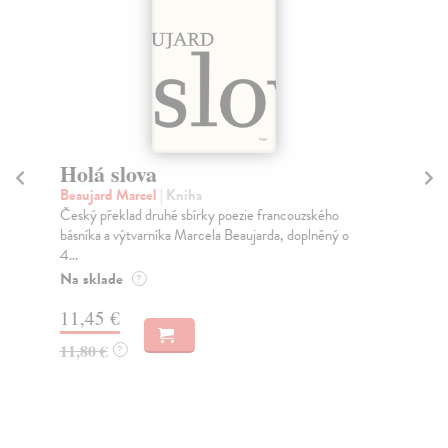
Holá slova
Vě
Beaujard Marcel
| Kniha
Du
Český překlad druhé sbírky poezie francouzského
Vět
básníka a výtvarníka Marcela Beaujarda, doplněný o
Duš
4...
Za
Na sklade
?
11
11,45 €
11
11,80 €
?