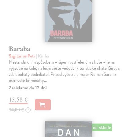
Baraba
Sagitarius Petr
| Kniha
Nestandardním způsobem – šípem vystřeleným z kuše – je na
vyjížďce na kole, na lesní cestě vedoucí k turistické chatě Girová,
zabit bohatý podnikatel. Případ vyšetřuje major Roman Saran z
ostravské kriminálky…
Zasielame do 12 dní
13,58 €
14,00 €
?
na sklade