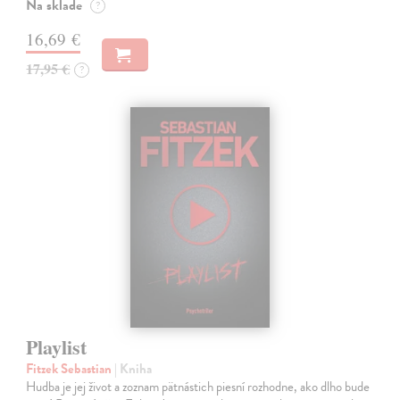
Na sklade
?
16,69 €
17,95 €
?
Playlist
Fitzek Sebastian
| Kniha
Hudba je jej život a zoznam pätnástich piesní rozhodne, ako dlho bude