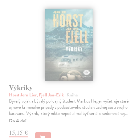
Výkriky
Horst Jorn Lier, Fjell Jan-Erik
| Kniha
Bývalý vojak a bývalý policajný študent Markus Heger vyšetruje staré
aj nové kriminálne prípady z podcastového štúdia v zadnej časti svojho
karavanu. Výkrik, ktorý nikto nepočul mal byť seriál o sedemročnej…
Do 4 dní
15,15 €