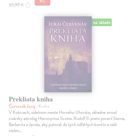
15,95 €
?
na sklade
Prekliata kniha
Červenák Juraj
| Kniha
V Košiciach, sídelnom meste Horného Uhorska, záhadne zmizol
cisársky astrológ Hieronymus Scotta. Rudolf II. preto poveril Steina,
Barbariča a Jaroša, aby putovali do tých odľahlých končín a našli
nielen…