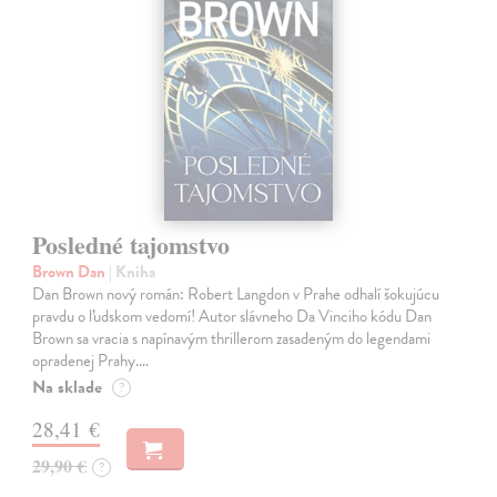
Posledné tajomstvo
Brown Dan
| Kniha
Dan Brown nový román: Robert Langdon v Prahe odhalí šokujúcu
pravdu o ľudskom vedomí! Autor slávneho Da Vinciho kódu Dan
Brown sa vracia s napínavým thrillerom zasadeným do legendami
opradenej Prahy.…
Na sklade
?
28,41 €
29,90 €
?