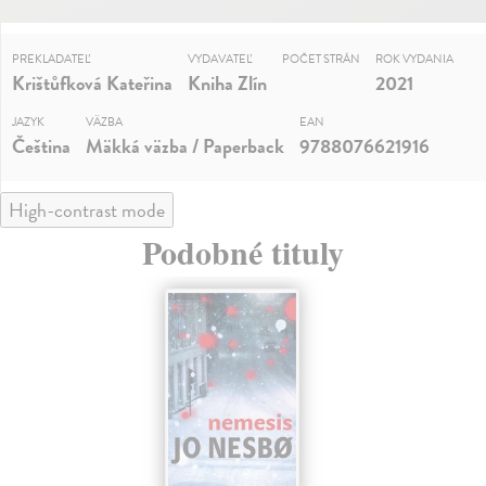
PREKLADATEĽ
VYDAVATEĽ
POČET STRÁN
ROK VYDANIA
Krištůfková Kateřina
Kniha Zlín
2021
JAZYK
VÄZBA
EAN
Čeština
Mäkká väzba / Paperback
9788076621916
High-contrast mode
Podobné tituly