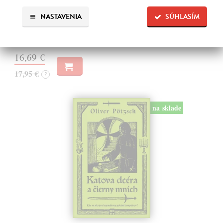
Dán Dominik
| Kniha
Mŕtve dievča v aute uprostred sídliska. Verdikt doktora Lengyela je
NASTAVENIA
SÚHLASÍM
jednoznačný - mladá, zdravá, pekná, len trochu mŕtva.
Na sklade
?
16,69 €
17,95 €
?
na sklade