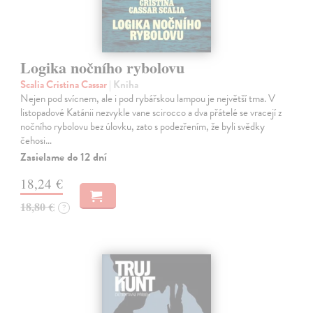
Logika nočního rybolovu
Scalia Cristina Cassar
| Kniha
Nejen pod svícnem, ale i pod rybářskou lampou je největší tma. V
listopadové Katánii nezvykle vane scirocco a dva přátelé se vracejí z
nočního rybolovu bez úlovku, zato s podezřením, že byli svědky
čehosi…
Zasielame do 12 dní
18,24 €
18,80 €
?