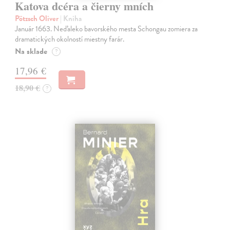
Katova dcéra a čierny mních
Pötzsch Oliver
| Kniha
Január 1663. Neďaleko bavorského mesta Schongau zomiera za
dramatických okolností miestny farár.
Na sklade
?
17,96 €
18,90 €
?