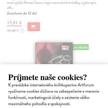
musí vyřešit Roman Saran, major ostravské kriminálky, a jeho tým.
Jak…
Zasielame do 12 dní
15,91 €
16,40 €
?
na sklade
Príjmete naše cookies?
K prevádzke internetového kníhkupectva Artforum
využívame cookies slúžiace na zabezpečenie a meranie
funkčnosti, marketingové účely a zaistenie vášho
maximálneho pohodlia a spokojnosti.
Krv sa stane zábavou