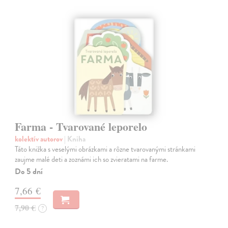
Farma - Tvarované leporelo
kolektív autorov
| Kniha
Táto knižka s veselými obrázkami a rôzne tvarovanými stránkami
zaujme malé deti a zoznámi ich so zvieratami na farme.
Do 5 dní
7,66 €
7,90 €
?