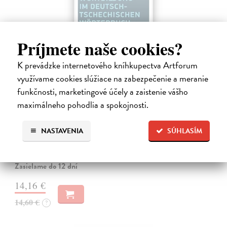
Príjmete naše cookies?
K prevádzke internetového kníhkupectva Artforum
využívame cookies slúžiace na zabezpečenie a meranie
Wortbildung im deutsch-tschechischen
funkčnosti, marketingové účely a zaistenie vášho
Wörterbuch
maximálneho pohodlia a spokojnosti.
Šemelík Martin
| Kniha
Kniha vychází z praktické lexikografické práce na Velkém německo-
NASTAVENIA
SÚHLASÍM
českém akademickém slovníku, jenž vzniká v Ústavu germánských
studií Filozofické fakulty Univerzity Karlovy. Tématem knihy jsou
centrální…
Zasielame do 12 dní
14,16 €
14,60 €
?