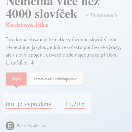
Němčina více než
4000 slovíček
v 70 tématech
Koubková Jitka
Tato kniha obsahuje tematicky řazenou slovní zásobu
německého jazyka. Jedná se o často používané výrazy,
ale i slovní spojení, uživatelé zde najdou také přísloví.
Čítať ďalej
↓
Kúpiť
Rezervovať v kníhkupectve
titul je vypredaný
11,20 €
Pridať do wishlistu