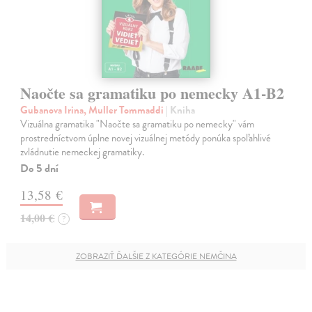
Naočte sa gramatiku po nemecky A1-B2
Gubanova Irina, Muller Tommaddi
| Kniha
Vizuálna gramatika "Naočte sa gramatiku po nemecky" vám
prostredníctvom úplne novej vizuálnej metódy ponúka spoľahlivé
zvládnutie nemeckej gramatiky.
Do 5 dní
13,58 €
14,00 €
?
ZOBRAZIŤ ĎALŠIE Z KATEGÓRIE NEMČINA