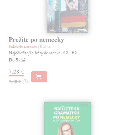
Prežite po nemecky
kolektív autorov
| Kniha
Najdôležitejšie frázy do vrecka, A2 - B2.
Do 5 dní
7,28 €
7,50 €
?