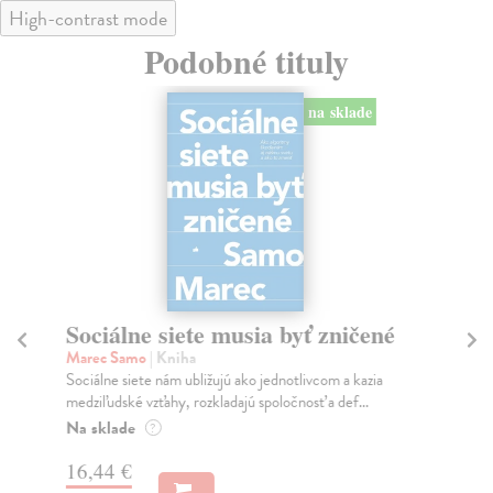
High-contrast mode
Podobné tituly
na sklade
Sociálne siete musia byť zničené
S
K
Marec Samo
| Kniha
Sociálne siete nám ubližujú ako jednotlivcom a kazia
Mik
medziľudské vzťahy, rozkladajú spoločnosť a def...
Mon
o k
Na sklade
?
Na
16,44 €