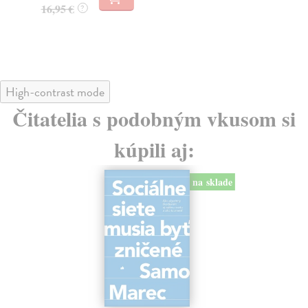
23
16,95 €
?
24
High-contrast mode
Čitatelia s podobným vkusom si
kúpili aj:
na sklade