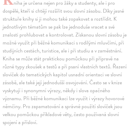
niha je určena nejen pro žáky a studenty, ale i pro
dospělé, kteří si chtějí rozšířit svou slovní zásobu. Díky jasné
struktuře knihy si ji mohou také zopakovat a roztřídit. K
jednotlivým tématům se pak lze jednoduše vracet a své
znalosti prohlubovat a kontrolovat. Získanou slovní zásobu je
možné využít při běžné komunikaci s rodilými mluvčími, při
studijních cestách, turistice, ale i při studiu a v zaměstnání.
Kniha se může stát praktickou pomůckou při přípravě na
různé typy zkoušek a testů a při psaní vlastních textů. Řazení
slovíček do tematických kapitol usnadní orientaci ve slovní
zásobě, ale také její jednodušší osvojování. Často se v knize
vyskytují i synonymní výrazy, někdy i slova opačného
významu. Při běžné komunikaci lze využít i výrazy hovorové
němčiny. Pro zapamatování a správné použití slovíček jsou
velkou pomůckou příkladové věty, často používaná slovní
spojení a přísloví.