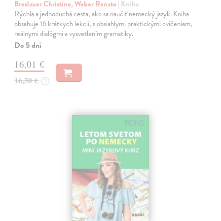
Breslauer Christine, Weber Renate
| Kniha
Rýchla a jednoduchá cesta, ako sa naučiť nemecký jazyk. Kniha
obsahuje 16 krátkych lekcií, s obsiahlymi praktickými cvičeniam,
reálnymi dialógmi a vysvetlením gramatiky.
Do 5 dní
16,01 €
16,50 €
?