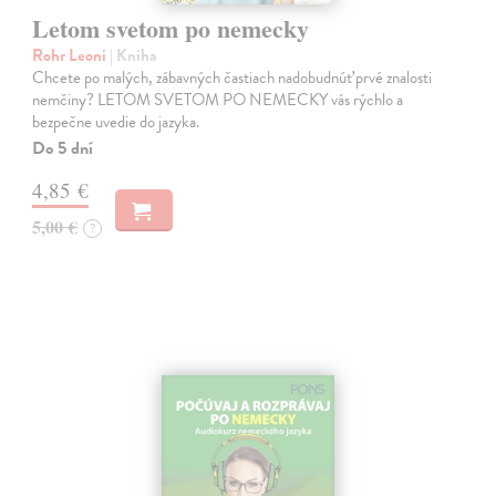
Letom svetom po nemecky
Rohr Leoni
| Kniha
Chcete po malých, zábavných častiach nadobudnúť prvé znalosti
nemčiny? LETOM SVETOM PO NEMECKY vás rýchlo a
bezpečne uvedie do jazyka.
Do 5 dní
4,85 €
5,00 €
?