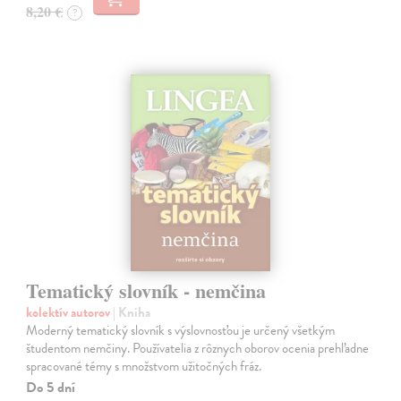
8,20 €
?
Tematický slovník - nemčina
kolektív autorov
| Kniha
Moderný tematický slovník s výslovnosťou je určený všetkým
študentom nemčiny. Používatelia z rôznych oborov ocenia prehľadne
spracované témy s množstvom užitočných fráz.
Do 5 dní