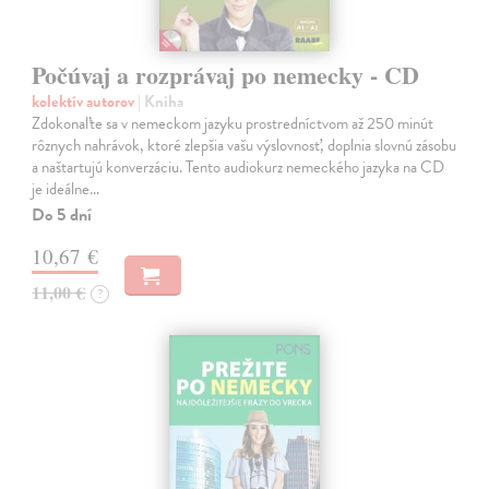
Počúvaj a rozprávaj po nemecky - CD
kolektív autorov
| Kniha
Zdokonaľte sa v nemeckom jazyku prostredníctvom až 250 minút
rôznych nahrávok, ktoré zlepšia vašu výslovnosť, doplnia slovnú zásobu
a naštartujú konverzáciu. Tento audiokurz nemeckého jazyka na CD
je ideálne…
Do 5 dní
10,67 €
11,00 €
?