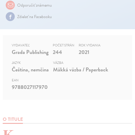
Odporučiť známemu
Zdielať na Facebooku
VYDAVATEĽ
POČET STRÁN
ROK VYDANIA
Grada Publishing
244
2021
JAZYK
VÄZBA
Čeština, nemčina
Mäkká väzba / Paperback
EAN
9788027117970
O TITULE
K