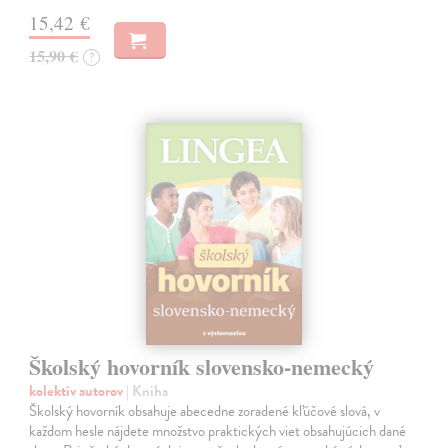
15,42 €
15,90 €
?
Školský hovorník slovensko-nemecký
kolektív autorov
| Kniha
Školský hovorník obsahuje abecedne zoradené kľúčové slová, v
každom hesle nájdete množstvo praktických viet obsahujúcich dané