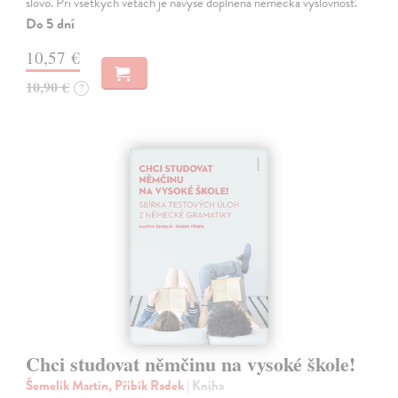
slovo. Pri všetkých vetách je navyše doplnená nemecká výslovnosť.
Do 5 dní
10,57 €
10,90 €
?
Chci studovat němčinu na vysoké škole!
Šemelík Martin, Přibík Radek
| Kniha