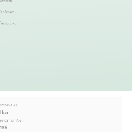
ishlistu
ť známemu
 Facebooku
VYDAVATEĽ
Ikar
POČET STRÁN
136