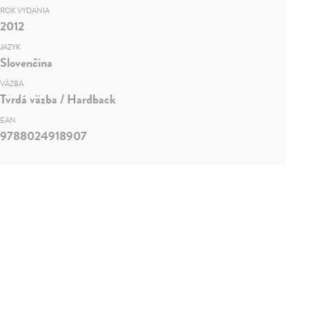
ROK VYDANIA
2012
JAZYK
Slovenčina
VÄZBA
Tvrdá väzba / Hardback
EAN
9788024918907