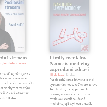
vání stresem
Limity medicíny.
Nemesis medicíny -
l, kolektív autorov
|
zaprodané zdraví
e hovoří zejména jako o
Illich Ivan
| Kniha
stvem vyrobené zátěži.
Medicínský establishment se stal
 musel naučit porozumět a
významným nebezpečím pro zdraví.
 rozmanitým stresovým
Těmito slovy zahajuje Ivan Illich
počátku své existence.
odvážný a promyšlený útok na
e do 10 dní
mytickou prestiž současné
medicíny, jejíž zvyklosti a rituály