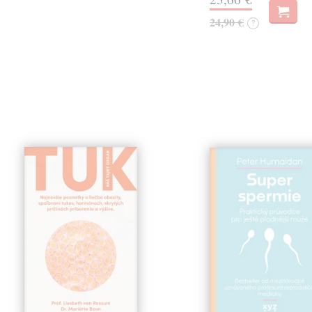
24,90 €
?