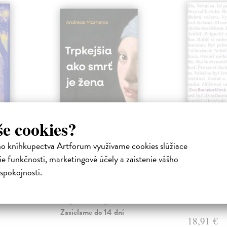
še cookies?
ejisté
Trpkejšia ako smrť
Plechov
ho kníhkupectva Artforum využívame cookies slúžiace
je žena
Borušovičová
e funkčnosti, marketingové účely a zaistenie vášho
Táto kniha je
iha
Marneros Andreas
| Kniha
projektov, na
právěl o
JE TO MOŽNO NAJVÄČŠIA
spokojnosti.
Borušovičová 
o nejisté
REVOLÚCIA NAŠICH DNÍ:
svojich posled
ý román
rovnocennosť a rovnoprávnosť
ženy a muža. Vojna a mier m...
Na sklade
Zasielame do 14 dní
18,91 €