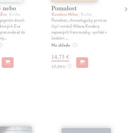
é nebo
Pomalost
Sl
pr
 Eva
| Kniha
Kundera Milan
| Kniha
sm
 spojením dvoch
Pomalost, chronologicky první ze
 ktorých Eva
čtyř románů Milana Kundery
Mik
pracovala až do
napsaných francouzsky, vychází v
Mon
ný...
českém ...
publ
Na sklade
kľú
?
?
hist
14,73 €
Na 
15,50 €
?
23
24,