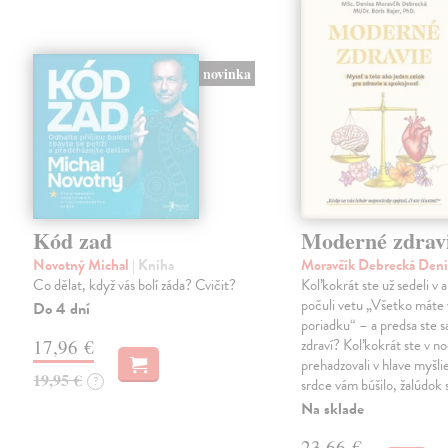
novinka
Kód zad
Moderné zdrav
Novotný Michal
| Kniha
Moravčík Debrecká Den
Co dělat, když vás bolí záda? Cvičit?
Koľkokrát ste už sedeli v 
počuli vetu „Všetko máte 
Do 4 dní
poriadku“ – a predsa ste sa
17,96 €
zdraví? Koľkokrát ste v no
prehadzovali v hlave myšli
19,95 €
?
srdce vám búšilo, žalúdok s
Na sklade
23,66 €