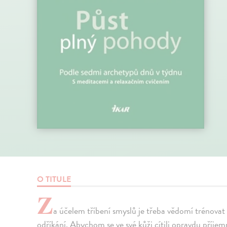
O TITULE
Z
a účelem tříbení smyslů je třeba vědomí trénova
odříkání. Abychom se ve své kůži cítili opravdu pří