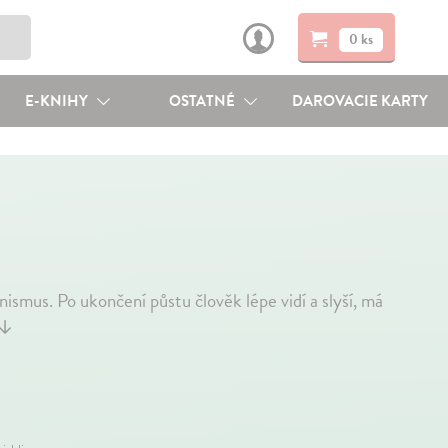
0 ks
E-KNIHY
OSTATNÉ
DAROVACIE KARTY
nismus. Po ukončení půstu člověk lépe vidí a slyší, má
↓