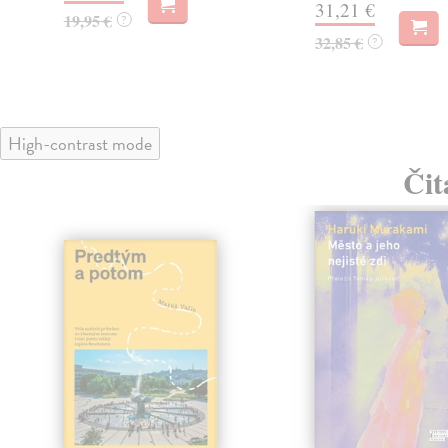
31,21 €
19,95 €
?
32,85 €
?
High-contrast mode
Čit