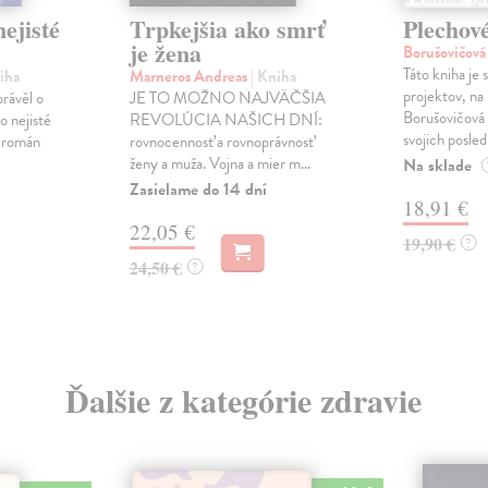
ejisté
Trpkejšia ako smrť
Plechov
je žena
Borušovičová
Táto kniha je
iha
Marneros Andreas
| Kniha
projektov, na
právěl o
JE TO MOŽNO NAJVÄČŠIA
Borušovičová 
o nejisté
REVOLÚCIA NAŠICH DNÍ:
svojich posled
ý román
rovnocennosť a rovnoprávnosť
ženy a muža. Vojna a mier m...
Na sklade
Zasielame do 14 dní
18,91 €
22,05 €
19,90 €
?
24,50 €
?
Ďalšie z kategórie zdravie