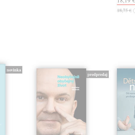
18,19 
18,75 €
novinka
predpredaj