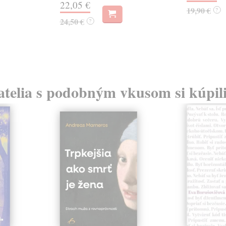
22,05 €
19,90 €
?
24,50 €
?
atelia s podobným vkusom si kúpili