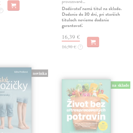
€
provozované…
Dodávateľ nemá titul na sklade.
?
Dodanie do 30 dní, pri starších
tituloch nevieme dodanie
garantovať.
16,39 €
16,90 €
?
novinka
na sklade