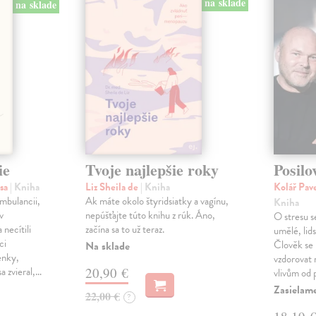
na sklade
na sklade
ie
Tvoje najlepšie roky
Posilo
isa
| Kniha
Liz Sheila de
| Kniha
Kolář Pave
ambulancii,
Ak máte okolo štyridsiatky a vagínu,
Kniha
v
nepúšťajte túto knihu z rúk. Áno,
O stresu s
 necítili
začína sa to už teraz.
umělé, lid
ci
Člověk se
Na sklade
enky,
vzdorovat
a zvieral,…
20,90 €
vlivům od 
Zasielam
22,00 €
?