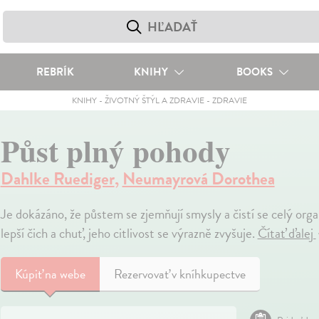
REBRÍK
KNIHY
BOOKS
KNIHY
-
ŽIVOTNÝ ŠTÝL A ZDRAVIE
-
ZDRAVIE
Půst plný pohody
Dahlke Ruediger
,
Neumayrová Dorothea
Je dokázáno, že půstem se zjemňují smysly a čistí se celý orga
lepší čich a chuť, jeho citlivost se výrazně zvyšuje.
Čítať ďalej
Kúpiť
na webe
Rezervovať v kníhkupectve