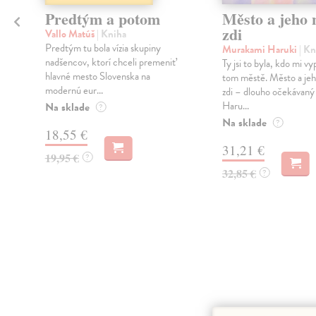
Predtým a potom
Město a jeho n
zdi
Vallo Matúš
| Kniha
Predtým tu bola vízia skupiny
Murakami Haruki
| Kn
nadšencov, ktorí chceli premeniť
Ty jsi to byla, kdo mi vy
hlavné mesto Slovenska na
tom městě. Město a jeh
modernú eur...
zdi – dlouho očekávan
Haru...
Na sklade
?
Na sklade
?
18,55 €
31,21 €
19,95 €
?
32,85 €
?