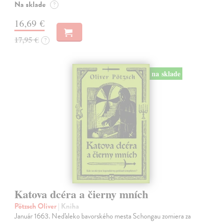
Na sklade
?
16,69 €
17,95 €
?
na sklade
Katova dcéra a čierny mních
Pötzsch Oliver
| Kniha
Január 1663. Neďaleko bavorského mesta Schongau zomiera za