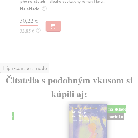
jeho nejisté zdi – dlouho očekávaný román Haru...
med
Na sklade
Na
?
30,22 €
16
32,85 €
16
?
High-contrast mode
Čitatelia s podobným vkusom si
kúpili aj:
na sklade
novinka