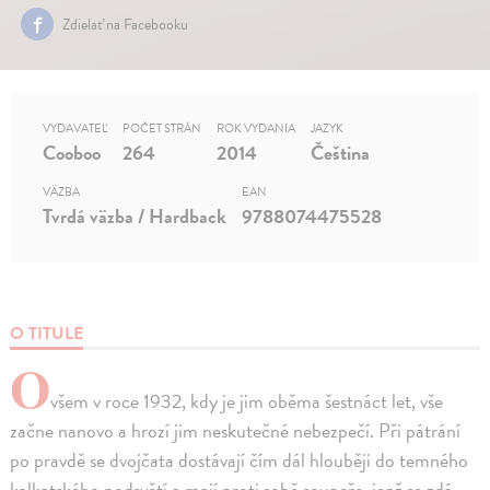
Zdielať na Facebooku
VYDAVATEĽ
POČET STRÁN
ROK VYDANIA
JAZYK
Cooboo
264
2014
Čeština
VÄZBA
EAN
Tvrdá väzba / Hardback
9788074475528
O TITULE
O
všem v roce 1932, kdy je jim oběma šestnáct let, vše
začne nanovo a hrozí jim neskutečné nebezpečí. Při pátrání
po pravdě se dvojčata dostávají čím dál hlouběji do temného
kalkatského podsvětí a mají proti sobě soupeře, jenž se zdá