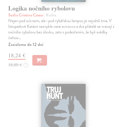
Logika nočního rybolovu
Scalia Cristina Cassar
| Kniha
Nejen pod svícnem, ale i pod rybářskou lampou je největší tma. V
listopadové Katánii nezvykle vane scirocco a dva přátelé se vracejí z
nočního rybolovu bez úlovku, zato s podezřením, že byli svědky
čehosi…
Zasielame do 12 dní
18,24 €
18,80 €
?