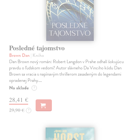
Posledné tajomstvo
Brown Dan
| Kniha
Dan Brown nový román: Robert Langdon v Prahe odhalí šokujúcu
pravdu o ľudskom vedomí! Autor slávneho Da Vinciho kódu Dan
Brown sa vracia s napínavým thrillerom zasadeným do legendami
opradenej Prahy.…
Na sklade
?
28,41 €
29,90 €
?