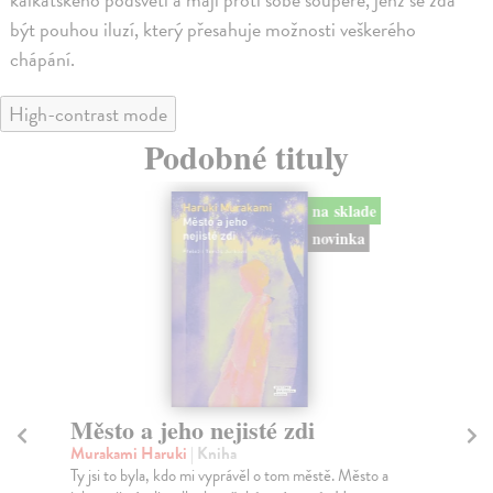
být pouhou iluzí, který přesahuje možnosti veškerého
chápání.
High-contrast mode
Podobné tituly
na sklade
novinka
Město a jeho nejisté zdi
So
Murakami Haruki
| Kniha
Ma
Ty jsi to byla, kdo mi vyprávěl o tom městě. Město a
Soc