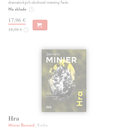
dramatických okolností miestny farár.
Na sklade
?
17,96 €
18,90 €
?
Hra
Minier Bernard
| Kniha