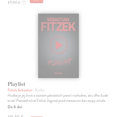
17,95 €
?
Playlist
Fitzek Sebastian
| Kniha
Hudba je jej život a zoznam pätnástich piesní rozhodne, ako dlho bude
trvať. Pätnásťročná Feline Jogowá pred mesiacom bez stopy zmizla.
Do 6 dní
19,30 €