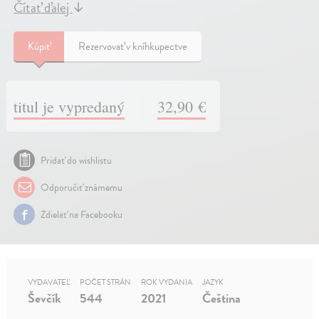
Čítať ďalej
↓
Kúpiť
Rezervovať v kníhkupectve
titul je vypredaný
32,90 €
Pridať do wishlistu
Odporučiť známemu
Zdielať na Facebooku
VYDAVATEĽ
POČET STRÁN
ROK VYDANIA
JAZYK
Ševčík
544
2021
Čeština