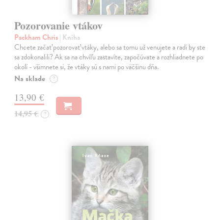
Pozorovanie vtákov
Packham Chris
| Kniha
Chcete začať pozorovať vtáky, alebo sa tomu už venujete a radi by ste
sa zdokonalili? Ak sa na chvíľu zastavíte, započúvate a rozhliadnete po
okolí - všimnete si, že vtáky sú s nami po väčšinu dňa.
Na sklade
?
13,90 €
14,95 €
?