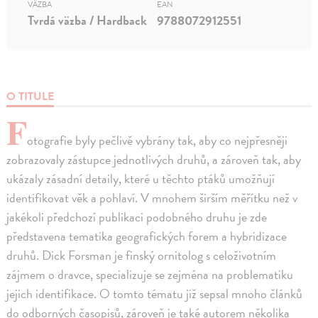
VÄZBA
EAN
Tvrdá väzba / Hardback
9788072912551
O TITULE
F
otografie byly pečlivě vybrány tak, aby co nejpřesněji
zobrazovaly zástupce jednotlivých druhů, a zároveň tak, aby
ukázaly zásadní detaily, které u těchto ptáků umožňují
identifikovat věk a pohlaví. V mnohem širším měřítku než v
jakékoli předchozí publikaci podobného druhu je zde
představena tematika geografických forem a hybridizace
druhů. Dick Forsman je finský ornitolog s celoživotním
zájmem o dravce, specializuje se zejména na problematiku
jejich identifikace. O tomto tématu již sepsal mnoho článků
do odborných časopisů, zároveň je také autorem několika