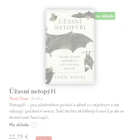
na sklade
Úžasní netopýři
Yovel Yossi
| Kniha
Netopýři – jsou předmětem pověstí a záhad a v nejednom z nás
vzbuzují i počáteční averzi. Svět těchto okřídlených savců je ale ve
skutečnosti fascinující.
Na sklade
?
22,75 €