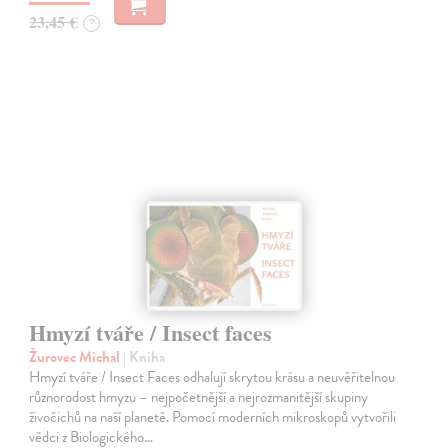
23,45 €
?
Hmyzí tváře / Insect faces
Žurovec Michal
| Kniha
Hmyzí tváře / Insect Faces odhalují skrytou krásu a neuvěřitelnou
různorodost hmyzu – nejpočetnější a nejrozmanitější skupiny
živočichů na naší planetě. Pomocí moderních mikroskopů vytvořili
vědci z Biologického…