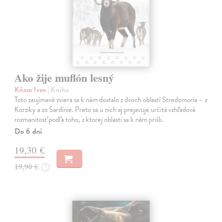
Ako žije muflón lesný
Kňaze Ivan
| Kniha
Toto zaujímavé zviera sa k nám dostalo z dvoch oblastí Stredomoria – z
Korziky a zo Sardínie. Preto sa u nich aj prejavuje určitá vzhľadová
rozmanitosť podľa toho, z ktorej oblasti sa k nám prišli.
Do 6 dní
19,30 €
19,90 €
?