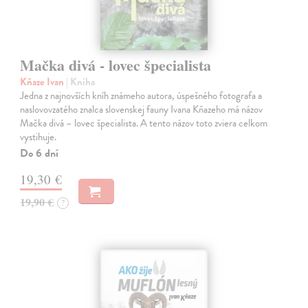
Mačka divá - lovec špecialista
Kňaze Ivan
| Kniha
Jedna z najnovších kníh známeho autora, úspešného fotografa a
naslovovzatého znalca slovenskej fauny Ivana Kňazeho má názov
Mačka divá – lovec špecialista. A tento názov toto zviera celkom
vystihuje.
Do 6 dní
19,30 €
19,90 €
?