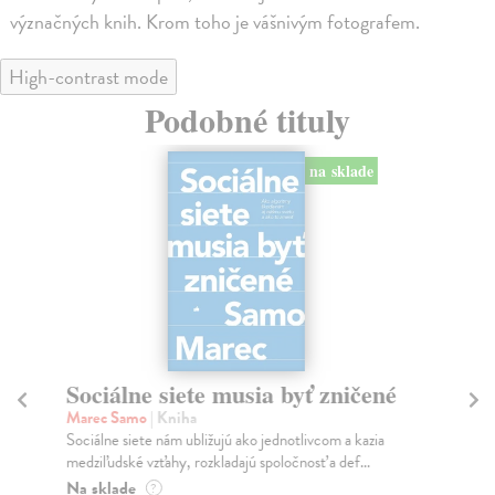
význačných knih. Krom toho je vášnivým fotografem.
High-contrast mode
Podobné tituly
na sklade
Sociálne siete musia byť zničené
S
K
Marec Samo
| Kniha
Sociálne siete nám ubližujú ako jednotlivcom a kazia
Mik
medziľudské vzťahy, rozkladajú spoločnosť a def...
Mon
o k
Na sklade
?