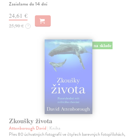
Zasielame do 14 dní
24,61 €
25,90 €
?
na sklade
Zkoušky života
Attenborough David
| Kniha
Přes 80 úchvatných fotografií ve čtyřech barevných fotopřílohách,