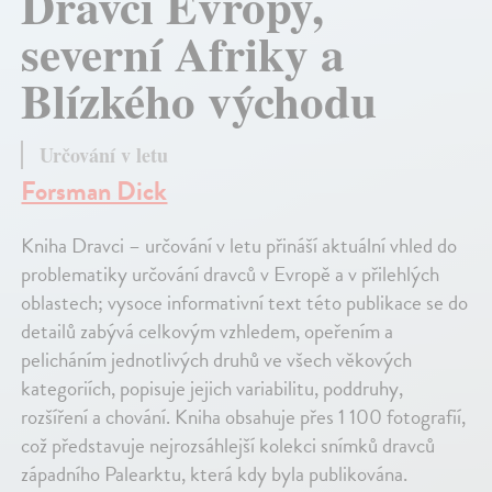
Dravci Evropy,
severní Afriky a
Blízkého východu
Určování v letu
Forsman Dick
Kniha Dravci – určování v letu přináší aktuální vhled do
problematiky určování dravců v Evropě a v přilehlých
oblastech; vysoce informativní text této publikace se do
detailů zabývá celkovým vzhledem, opeřením a
pelicháním jednotlivých druhů ve všech věkových
kategoriích, popisuje jejich variabilitu, poddruhy,
rozšíření a chování. Kniha obsahuje přes 1 100 fotografií,
což představuje nejrozsáhlejší kolekci snímků dravců
západního Palearktu, která kdy byla publikována.