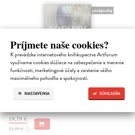
predpredaj
Príjmete naše cookies?
K prevádzke internetového kníhkupectva Artforum
využívame cookies slúžiace na zabezpečenie a meranie
Bizarní hmyz
funkčnosti, marketingové účely a zaistenie vášho
Nerudová Jana, kolektív autorov
| Kniha
maximálneho pohodlia a spokojnosti.
Bizarní hmyz vás zavede do světa, který je stejně podivuhodný jako
krásný – a často i znepokojivě cizí. Objevte tvory fantastických tvarů,
NASTAVENIA
SÚHLASÍM
oslnivých barev i dokonalých klamů, kteří přežívají díky strategiím…
Predpredaj, vychádza 18.8.2026, zasielame do 12 dní od
vydania
19,79 €
21,99 €
?