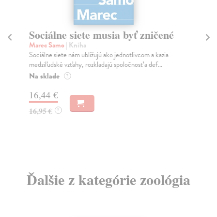
Sociálne siete musia byť zničené
S
K
Marec Samo
| Kniha
Sociálne siete nám ubližujú ako jednotlivcom a kazia
Mik
medziľudské vzťahy, rozkladajú spoločnosť a def...
Mon
o k
Na sklade
?
Na
16,44 €
23
16,95 €
?
24
Ďalšie z kategórie zoológia