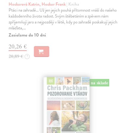
Heckerová Katrin, Hecker Frank
| Kniha
Ptáci na zahradě… Už jen jejich pouhá přítomnost vnáší do našeho
každodenního života radost. Svým štěbetáním a zpěvem nám
zpříjemňují jaro a nejpozději v létě, kdy po zahradě poskakují jejich
mláďata,…
Zasielame do 10 dní
20,26 €
20,89 €
?
na sklade