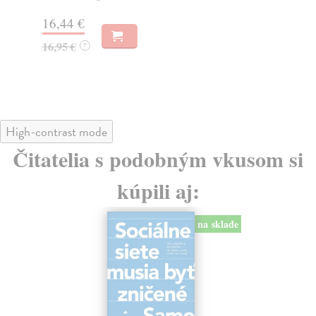
Na
16,44 €
23
16,95 €
?
24
High-contrast mode
Čitatelia s podobným vkusom si
kúpili aj:
na sklade