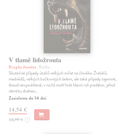
V tlamě lidožrouta
Krupka Jaroslav
| Kniha
Skutečné případy útoků velkých zvířat na člověka. Žraloků,
medvědů, velkých kočkovitých šelem, ale také případy tajemné,
dosud nevysvětlené, v nichž mohl hrát hlavní roli predátor, jehož
identitu dodnes…
Zasielame do 14 dní
14,54 €
14,99 €
?