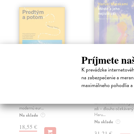
Príjmete na
K prevádzke internetové
Predtým a potom
Město a jeho n
na zabezpečenie a merani
zdi
Vallo Matúš
| Kniha
maximálneho pohodlia a 
Predtým tu bola vízia skupiny
Murakami Haruki
| Kn
nadšencov, ktorí chceli premeniť
Ty jsi to byla, kdo mi vy
hlavné mesto Slovenska na
tom městě. Město a jeh
modernú eur...
zdi – dlouho očekávan
Haru...
Na sklade
?
Na sklade
?
18,55 €
31,21 €