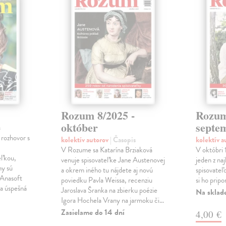
Rozum 8/2025 -
Rozum
október
septe
s
rozhovor s
kolektív autorov
| Časopis
kolektív 
V Rozume sa Katarína Brziaková
V októbri 
eľkou,
venuje spisovateľke Jane Austenovej
jeden z na
hy sú
a okrem iného tu nájdete aj novú
spisovate
 Anasoft
poviedku Pavla Weissa, recenziu
si ho prip
ia úspešná
Jaroslava Šranka na zbierku poézie
Na sklad
Igora Hochela Vrany na jarmoku či…
Zasielame do 14 dní
4,00 €