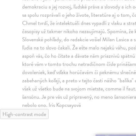
demokraciu a jej rozvoj, ľudské práva a slovody a ich o
sa spolu rozprávali o jeho živote, literatúre aj o tom, 
Chmel tvrdí, že intelektuáli dnes vypadli z vlaku a strat
časopisy už takmer nikoho nezaujímajú. Spomína, že 
Slovenské pohľady, do redakcie vošiel Milan Lasica a s
ľudia na to slovo čakali. Že ešte malo nejakú váhu, pos
aspoň vás, čo ho čítate a dávate nám priaznivú spätnú 
ktoré vám v tomto trochu netradičnom čísle prinášam
dovoleniek, keď vďaka horúčavám či peknému slnečné
zabehaných koľají, a preto v tejto časti nášho "balíka
však už všetko bude na svojom mietste, comme il faut.
šansónu. Je pre vás už pripravený, no meno šansonier
nebolo ono. Iris Kopcsayová
High-contrast mode