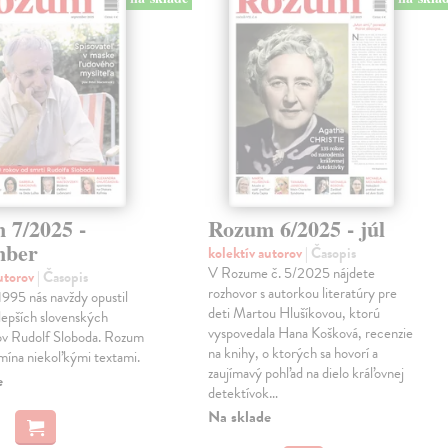
 7/2025 -
Rozum 6/2025 - júl
mber
kolektív autorov
| Časopis
V Rozume č. 5/2025 nájdete
autorov
| Časopis
rozhovor s autorkou literatúry pre
1995 nás navždy opustil
deti Martou Hlušíkovou, ktorú
jlepších slovenských
vyspovedala Hana Košková, recenzie
ľov Rudolf Sloboda. Rozum
na knihy, o ktorých sa hovorí a
omína niekoľkými textami.
zaujímavý pohľad na dielo kráľovnej
e
detektívok…
Na sklade