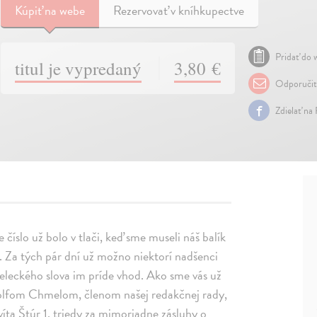
Kúpiť
na webe
Rezervovať v kníhkupectve
Pridať do w
titul je vypredaný
3,80 €
Odporuči
Zdielať na
íslo už bolo v tlači, keď sme museli náš balík
z. Za tých pár dní už možno niektorí nadšenci
meleckého slova im príde vhod. Ako sme vás už
udolfom Chmelom, členom našej redakčnej rady,
ta Štúr 1. triedy za mimoriadne zásluhy o