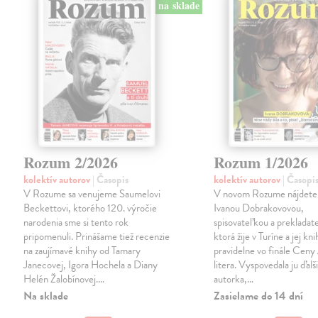
na sklade
Rozum 2/2026
Rozum 1/2026
kolektív autorov
| Časopis
kolektív autorov
| Časopi
V Rozume sa venujeme Saumelovi
V novom Rozume nájdete 
Beckettovi, ktorého 120. výročie
Ivanou Dobrakovovou,
narodenia sme si tento rok
spisovateľkou a prekladat
pripomenuli. Prinášame tiež recenzie
ktorá žije v Turíne a jej kni
na zaujímavé knihy od Tamary
pravidelne vo finále Ceny
Janecovej, Igora Hochela a Diany
litera. Vyspovedala ju ďalš
Helén Žalobínovej.…
autorka,…
Na sklade
Zasielame do 14 dní