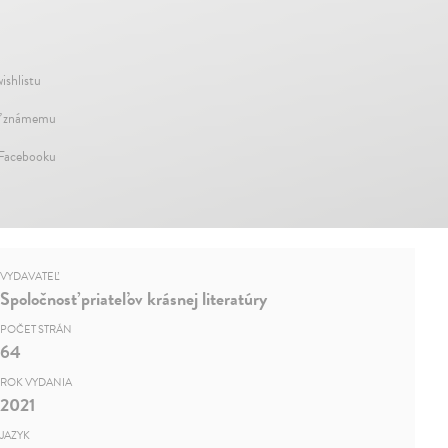
ishlistu
ť známemu
 Facebooku
VYDAVATEĽ
Spoločnosť priateľov krásnej literatúry
POČET STRÁN
64
ROK VYDANIA
2021
JAZYK