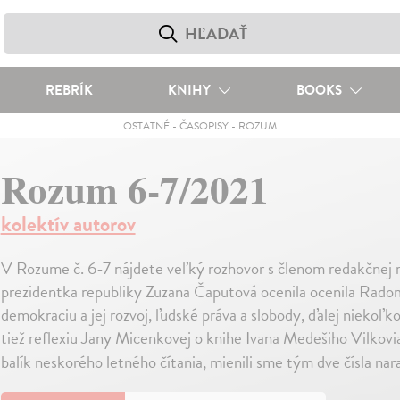
REBRÍK
KNIHY
BOOKS
OSTATNÉ
-
ČASOPISY
-
ROZUM
Rozum 6-7/2021
kolektív autorov
V Rozume č. 6-7 nájdete veľký rozhovor s členom redakčne
prezidentka republiky Zuzana Čaputová ocenila ocenila Radom 
demokraciu a jej rozvoj, ľudské práva a slobody, ďalej niekoľk
tiež reflexiu Jany Micenkovej o knihe Ivana Medešiho Vilkovia
balík neskorého letného čítania, mienili sme tým dve čísla nar