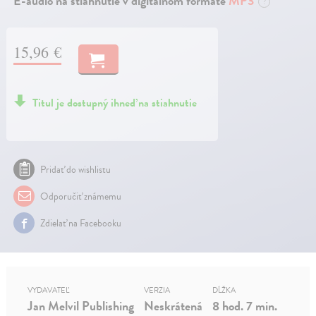
E-audio na stiahnutie v digitálnom formáte
MP3
?
15,96 €
Titul je dostupný ihneď na stiahnutie
Pridať do wishlistu
Odporučiť známemu
Zdielať na Facebooku
VYDAVATEĽ
VERZIA
DĹŽKA
Jan Melvil Publishing
Neskrátená
8 hod. 7 min.