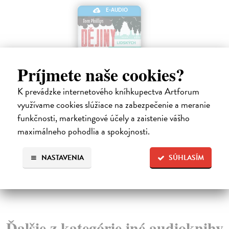
E-AUDIO
Príjmete naše cookies?
Dějiny lidských průserů aneb Co
M
K prevádzke internetového kníhkupectva Artforum
všechno jsme podělali
Ka
využívame cookies slúžiace na zabezpečenie a meranie
Opr
Phillips Tom
| Elektronická audiokniha
funkčnosti, marketingové účely a zaistenie vášho
Pře
Vzrušující cesta po nejvíce kreativních a
katastrofických f*ck ups v lidské historii aneb Co vše
maximálneho pohodlia a spokojnosti.
jsm...
Na stiahnutie ako
MP3
23
NASTAVENIA
SÚHLASÍM
11,92 €
Ďalšie z kategórie iné audioknihy