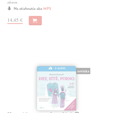
zdravie.
Na stiahnutie ako
MP3
14,45 €
E-AUDIO
novinka