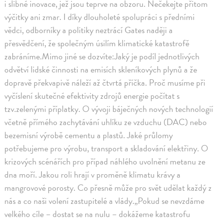
i slibné inovace, jež jsou teprve na obzoru. Nečekejte přitom
výčitky ani zmar. I díky dlouholeté spolupráci s předními
vědci, odborníky a politiky neztrácí Gates naději a
přesvědčení, že společným úsilím klimatické katastrofě
zabráníme.Mimo jiné se dozvíte:Jaký je podíl jednotlivých
odvětví lidské činnosti na emisích skleníkových plynů a že
dopravě překvapivě náleží až čtvrtá příčka. Proč musíme při
vyčíslení skutečné efektivity zdrojů energie počítat s
tzv.zelenými příplatky. O vývoji báječných nových technologií
včetně přímého zachytávání uhlíku ze vzduchu (DAC) nebo
bezemisní výrobě cementu a plastů. Jaké průlomy
potřebujeme pro výrobu, transport a skladování elektřiny. O
krizových scénářích pro případ náhlého uvolnění metanu ze
dna moří. Jakou roli hrají v proměně klimatu krávy a
mangrovové porosty. Co přesně může pro svět udělat každý z
nás a co naši volení zastupitelé a vlády.„Pokud se nevzdáme
velkého cíle – dostat se na nulu – dokážeme katastrofu