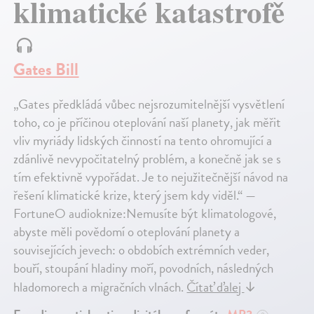
klimatické katastrofě
Gates Bill
„Gates předkládá vůbec nejsrozumitelnější vysvětlení
toho, co je příčinou oteplování naší planety, jak měřit
vliv myriády lidských činností na tento ohromující a
zdánlivě nevypočitatelný problém, a konečně jak se s
tím efektivně vypořádat. Je to nejužitečnější návod na
řešení klimatické krize, který jsem kdy viděl.“ —
FortuneO audioknize:Nemusíte být klimatologové,
abyste měli povědomí o oteplování planety a
souvisejících jevech: o obdobích extrémních veder,
bouří, stoupání hladiny moří, povodních, následných
hladomorech a migračních vlnách.
Čítať ďalej
↓