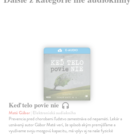
E-AUDIO
Keď telo povie nie
Maté Gábor
| Elektronická audiokniha
Prevencia pred chorobami ľudstvo zamestnáva od nepamäti. Lekár a
uznávaný autor Gábor Maté verí, že spôsob akým premýšľame a
využívame svoju mozgovú kapacitu, má vplyv aj na naše fyzické