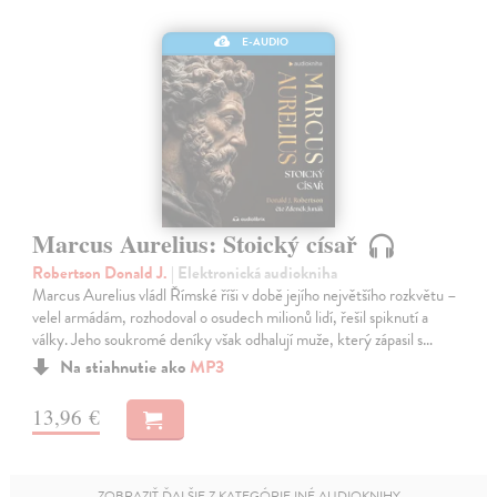
E-AUDIO
Marcus Aurelius: Stoický císař
Robertson Donald J.
| Elektronická audiokniha
Marcus Aurelius vládl Římské říši v době jejího největšího rozkvětu –
velel armádám, rozhodoval o osudech milionů lidí, řešil spiknutí a
války. Jeho soukromé deníky však odhalují muže, který zápasil s…
Na stiahnutie ako
MP3
13,96 €
ZOBRAZIŤ ĎALŠIE Z KATEGÓRIE INÉ AUDIOKNIHY