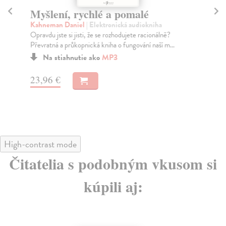
Myšlení, rychlé a pomalé
K
Kahneman Daniel
| Elektronická audiokniha
Pl
Opravdu jste si jisti, že se rozhodujete racionálně?
Jak
Převratná a průkopnická kniha o fungování naší m...
utv
Na stiahnutie ako
MP3
23,96 €
15
High-contrast mode
Čitatelia s podobným vkusom si
kúpili aj: