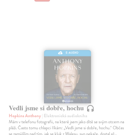
E-AUDIO
Vedli jsme si dobře, hochu
Hopkins Anthony
| Elektronická audiokniha
Mám v telefonu fotografii, na které jsem jako dítě se svým otcem na
pláži. Často tomu chlapci říkám: „Vedli jsme si dobře, hochu.“ Občas
se zamýšlím nad tím, jak se kluk z Walesu, syn pekaře, dostal až…