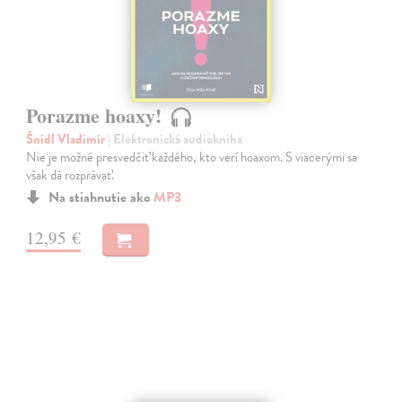
Porazme hoaxy!
Šnídl Vladimír
| Elektronická audiokniha
Nie je možné presvedčiť každého, kto verí hoaxom. S viacerými sa
však dá rozprávať.
Na stiahnutie ako
MP3
12,95 €