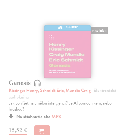
E-AUDIO
novinka
Genesis
Kissinger Henry, Schmidt Eric, Mundie Craig
| Elektronická
audiokniha
Jak pohlížet na umělou inteligenci? Je AI pomocníkem, nebo
hrozbou?
Na stiahnutie ako
MP3
15,52 €