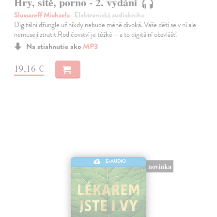
Hry, sítě, porno - 2. vydání
Slussareff Michaela
| Elektronická audiokniha
Digitální džungle už nikdy nebude méně divoká. Vaše děti se v ní ale
nemusejí ztratit.Rodičovství je těžké – a to digitální obzvlášť.
Na stiahnutie ako
MP3
19,16 €
E-AUDIO
novinka