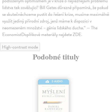
podloženým optimismem je v knize o nejvážnějším problému
lidstva tak osvěžující! Bill Gates důrazně připomíná, že pokud
se skutečněchceme pustit do řešení krize, musíme maximálně
využít jediný přírodní zdroj, jenž máme k dispozici v
neomezeném množství – génia lidského ducha.“ — The
EconomistDoplňkové materiály najdete ZDE.
High-contrast mode
Podobné tituly
E-AUDIO