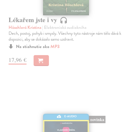
Lékařem jste i vy
Höschlová Kristina
| Elektronická audiokniha
Dech, postoj, pohyb i smysly. Všechny tyto nástroje nám tělo dává k
dispozici, aby se dokázalo samo uzdravit.
Na stiahnutie ako
MP3
17,96 €
E-AUDIO
novinka