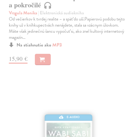
a pokročilé
Vrzgula Monika
| Elektronická audiokniha
Od večierkov k tvrdej realite – a späť do uší.Papierovú podobu tejto
knihy už v kníhkupectvách nenájdete, stala sa vzácnym úlovkom.
Máte však jedinečnú šancu vypočuť si, ako znel kultový internetový
magazín…
Na stiahnutie ako
MP3
15,90 €
E-AUDIO