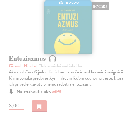
E-AUDIO
novinka
Entuziazmus
Girasoli Nicola
| Elektronická audiokniha
Ako spoločnosť i jednotlivci dnes naraz čelíme sklamaniu i rezignácii.
Kniha ponúka predovšetkým mladým ľuďom duchovnú cestu, ktorá
ich privedie k životu plnému radosti a entuziazmu.
Na stiahnutie ako
MP3
8,00 €