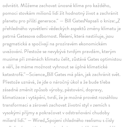
odvrátit. Můžeme zachovat únosné klima pro každého,
pomoci stovkám milionů lidí žít hodnotný život a zachránit
planetu pro příští generace.“ — Bill GatesNapsali o knize:„Z
přehledného vysvětlení vědeckých aspektů změny klimatu je
patrná Gatesova odbornost. Řešení, která nastiňuje, jsou
pragmatická a spočívají na prozíravém ekonomickém
uvažování. Přestože se nevybývá tvrdým pravdám, kterým
musíme při změnách klimatu čelit, zůstává Gates optimistou
a věří, že máme možnost vyhnout se úplné klimatické
katastrofě.“—Science„Bill Gates má plán, jak zachránit svět.
Přestože uznává, že jde o náročný úkol a že bude třeba
zásadně změnit způsob výroby, pěstování, dopravy,
klimatizace i vytápění, tvrdí, že je možné provést rozsáhlou
transformaci a zároveň zachovat životní styl v zemích s
vysokými příjmy a pokračovat v odstraňování chudoby
miliard lidí.“ — Wired„Spojení chladného realismu s čísly