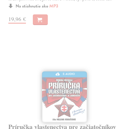
Na stiahnutie ako
MP3
19,96 €
E-AUDIO
Príručka vlastenectva pre začiatočníkov