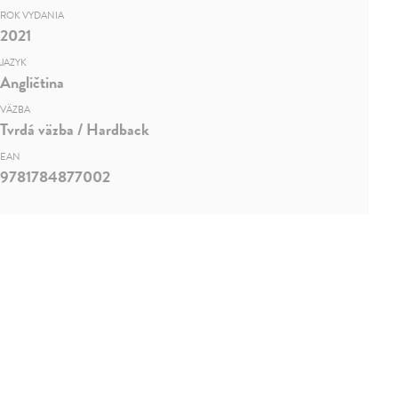
ROK VYDANIA
2021
JAZYK
Angličtina
VÄZBA
Tvrdá väzba / Hardback
EAN
9781784877002