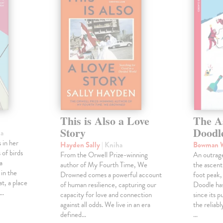
This is Also a Love
The A
Story
Doodl
ha
 in her
Hayden Sally
| Kniha
Bowman 
 of birds
From the Orwell Prize-winning
An outrag
a
author of My Fourth Time, We
the ascen
 in the
Drowned comes a powerful account
foot peak
at, a place
of human resilience, capturing our
Doodle has
,…
capacity for love and connection
since its p
against all odds. We live in an era
the reliab
defined…
…