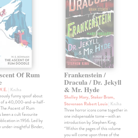
scent Of Rum
Frankenstein /
e
Dracula / Dr. Jekyll
& Mr. Hyde
W.E.
| Kniha
eously funny spoof about
Shelley Mary, Stoker Bram,
t of a 40,000-and-a-half-
Stevenson Robert Louis
| Kniha
, The Ascent of Rum
Three horror icons come together in
 been a cult favourite
one indispensable tome—with an
ublication in 1956. Led by
introduction by Stephen King.
ly under-insightful Binder,
“Within the pages of this volume
you will come upon three of the