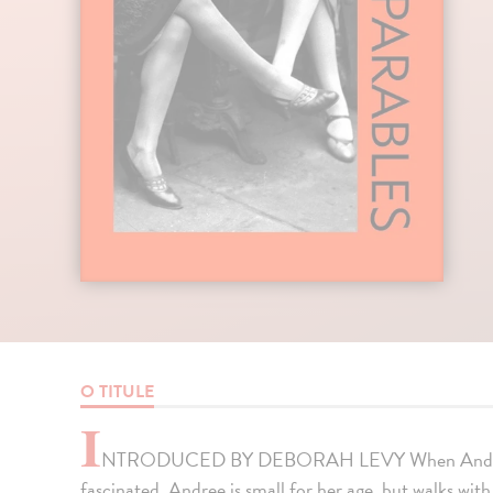
O TITULE
I
NTRODUCED BY DEBORAH LEVY When Andree join
fascinated. Andree is small for her age, but walks wit