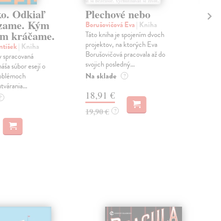
ko. Odkiaľ
Plechové nebo
Po
zame. Kým
Borušovičová Eva
| Kniha
Kun
m kráčame.
Táto kniha je spojením dvoch
Poma
projektov, na ktorých Eva
čty
ntišek
| Kniha
Borušovičová pracovala až do
naps
 spracovaná
svojich posledný...
česk
náša súbor esejí o
Na sklade
Na 
oblémoch
?
tvárania...
18,91 €
14
?
19,90 €
15,
?