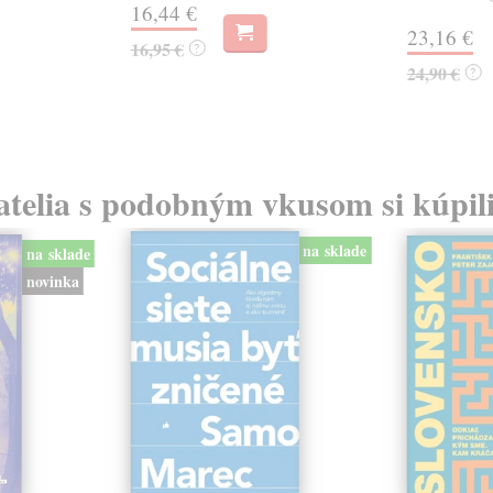
16,44 €
23,16 €
16,95 €
?
24,90 €
?
atelia s podobným vkusom si kúpili
na sklade
na sklade
novinka