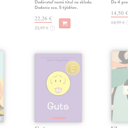
Dodávateľ nemá titul na sklade.
Do 4 pra
Dodanie cca. 5 týždňov.
14,50 
22,26 €
14,95 €
22,95 €
?