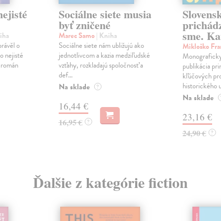
ejisté
Sociálne siete musia
Slovens
byť zničené
prichád
sme. Ka
iha
Marec Samo
| Kniha
právěl o
Sociálne siete nám ubližujú ako
Mikloško Fra
o nejisté
jednotlivcom a kazia medziľudské
Monograficky
ý román
vzťahy, rozkladajú spoločnosť a
publikácia pri
def...
kľúčových pr
historického u
Na sklade
?
Na sklade
16,44 €
23,16 €
16,95 €
?
24,90 €
?
Ďalšie z kategórie fiction