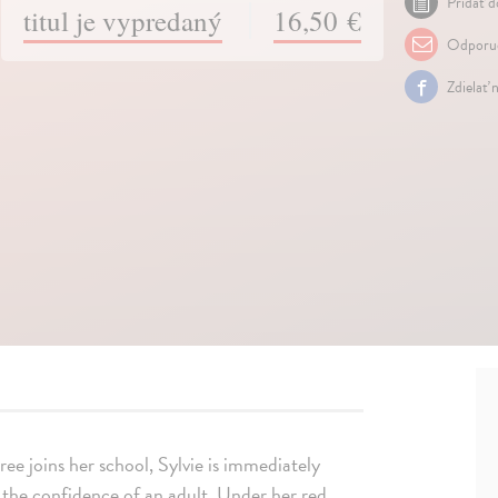
Pridať d
titul je vypredaný
16,50 €
Odporuč
Zdielať 
s her school, Sylvie is immediately
h the confidence of an adult. Under her red