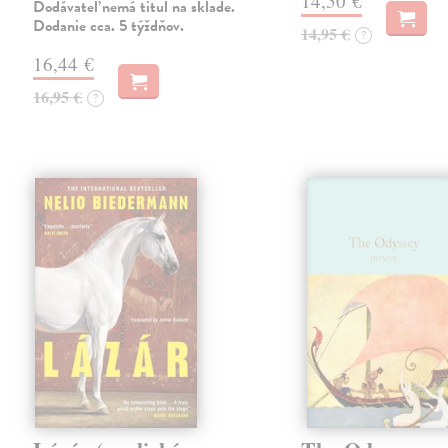
14,50 €
Dodávateľ nemá titul na sklade.
Dodanie cca. 5 týždňov.
14,95 €
?
16,44 €
16,95 €
?