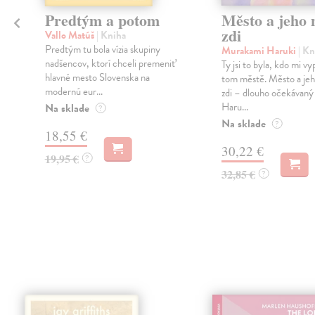
Predtým a potom
Město a jeho n
zdi
Vallo Matúš
| Kniha
Predtým tu bola vízia skupiny
Murakami Haruki
| Kn
nadšencov, ktorí chceli premeniť
Ty jsi to byla, kdo mi vy
hlavné mesto Slovenska na
tom městě. Město a jeh
modernú eur...
zdi – dlouho očekávan
Haru...
Na sklade
?
Na sklade
?
18,55 €
30,22 €
19,95 €
?
32,85 €
?