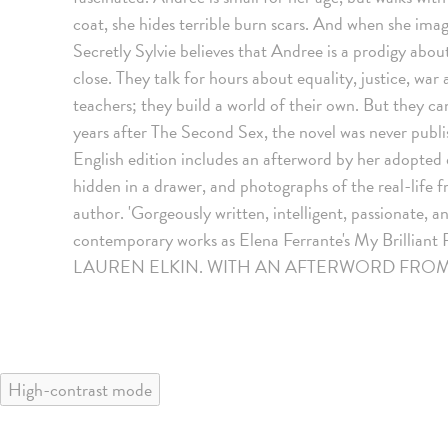
coat, she hides terrible burn scars. And when she imag
Secretly Sylvie believes that Andree is a prodigy abo
close. They talk for hours about equality, justice, war 
teachers; they build a world of their own. But they can'
years after The Second Sex, the novel was never publis
English edition includes an afterword by her adopted
hidden in a drawer, and photographs of the real-life 
author. 'Gorgeously written, intelligent, passionate,
contemporary works as Elena Ferrante's My Brilli
LAUREN ELKIN. WITH AN AFTERWORD FROM
High-contrast mode