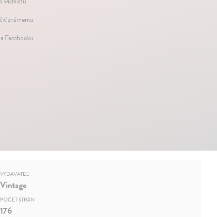
o wishlistu
iť známemu
na Facebooku
VYDAVATEĽ
Vintage
POČET STRÁN
176