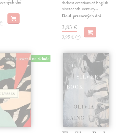
covných dní
darkest creations of English
nineteenth-century…
€
Do 4 pracovných dní
?
3,83 €
3,95 €
?
na sklade