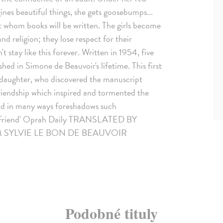
ines beautiful things, she gets goosebumps...
ut whom books will be written. The girls become
and religion; they lose respect for their
t stay like this forever. Written in 1954, five
hed in Simone de Beauvoir's lifetime. This first
 daughter, who discovered the manuscript
friendship which inspired and tormented the
 and in many ways foreshadows such
ant Friend' Oprah Daily TRANSLATED BY
 SYLVIE LE BON DE BEAUVOIR
Podobné tituly