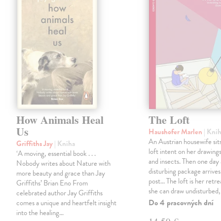
How Animals Heal
The Loft
Us
Haushofer Marlen
| Kni
An Austrian housewife sits
Griffiths Jay
| Kniha
loft intent on her drawings
‘A moving, essential book . . .
and insects. Then one day 
Nobody writes about Nature with
disturbing package arrives
more beauty and grace than Jay
post... The loft is her retre
Griffiths’ Brian Eno From
she can draw undisturbed
celebrated author Jay Griffiths
Do 4 pracovných dní
comes a unique and heartfelt insight
into the healing…