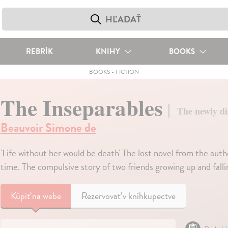
REBRÍK
KNIHY
BOOKS
BOOKS
-
FICTION
The Inseparables
The newly di
Beauvoir Simone de
'Life without her would be death' The lost novel from the auth
time. The compulsive story of two friends growing up and falli
Kúpiť
na webe
Rezervovať v kníhkupectve