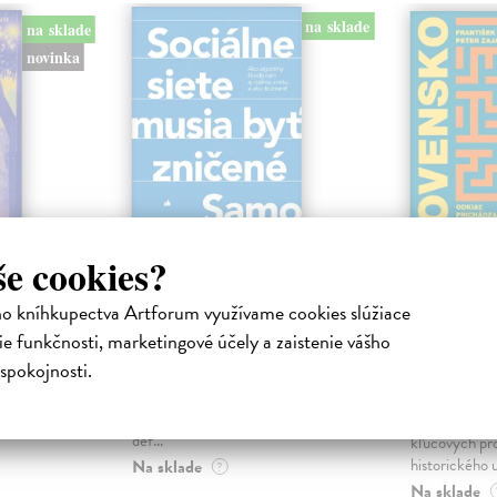
na sklade
na sklade
novinka
še cookies?
ejisté
Sociálne siete musia
Slovens
ho kníhkupectva Artforum využívame cookies slúžiace
byť zničené
prichád
e funkčnosti, marketingové účely a zaistenie vášho
sme. Ka
iha
Marec Samo
| Kniha
spokojnosti.
právěl o
Sociálne siete nám ubližujú ako
Mikloško Fra
o nejisté
jednotlivcom a kazia medziľudské
Monograficky
ý román
vzťahy, rozkladajú spoločnosť a
publikácia pri
def...
kľúčových pr
historického u
Na sklade
?
Na sklade