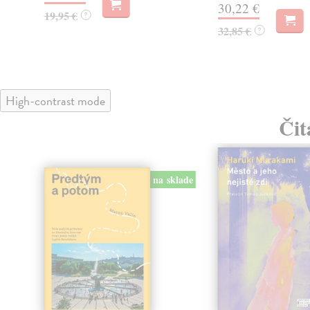
30,22 €
19,95 €
?
32,85 €
?
High-contrast mode
Čit
na sklade