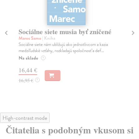
Sociálne siete musia byť zničené
S
K
Marec Samo
| Kniha
Sociálne siete nám ubližujú ako jednotlivcom a kazia
Mik
medziľudské vzťahy, rozkladajú spoločnosť a def...
Mon
o k
Na sklade
?
Na
16,44 €
23
16,95 €
?
24
High-contrast mode
Čitatelia s podobným vkusom si