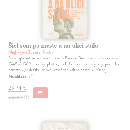
Šiel som po meste a na ulici stálo
Majlingová Zuzana
| Kniha
Spoznajte výtvarné diela v uliciach Banskej Bystrice z obdobia rokov
1948 až 1989 – sochy, plastiky, reliéfy, kinetické objekty, pomníky,
pamätníky a detské ihriská, ktoré vznikali na pozadí kultúrnej…
Na sklade
?
23,74 €
24,99 €
?