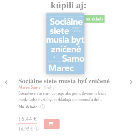
kúpili aj:
na sklade
Sociálne siete musia byť zničené
S
K
Marec Samo
| Kniha
Sociálne siete nám ubližujú ako jednotlivcom a kazia
Mik
medziľudské vzťahy, rozkladajú spoločnosť a def...
Mon
o k
Na sklade
?
Na
16,44 €
23
16,95 €
?
24