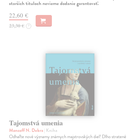
starších tituloch nevieme dodanie garantovať.
22,60 €
23,30 €
?
Tajomstvá umenia
Mancoff N. Debra
| Kniha
Odhaľte nové významy známych majstrovských diel! Dlho stratené