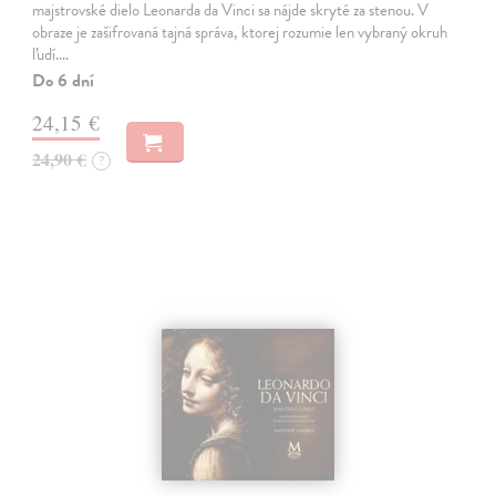
majstrovské dielo Leonarda da Vinci sa nájde skryté za stenou. V
obraze je zašifrovaná tajná správa, ktorej rozumie len vybraný okruh
ľudí.…
Do 6 dní
24,15 €
24,90 €
?