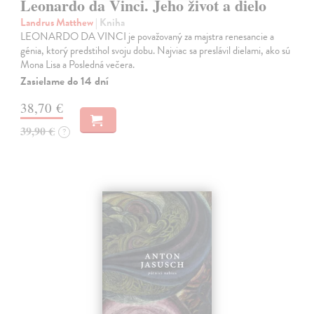
Leonardo da Vinci. Jeho život a dielo
Landrus Matthew
| Kniha
LEONARDO DA VINCI je považovaný za majstra renesancie a
génia, ktorý predstihol svoju dobu. Najviac sa preslávil dielami, ako sú
Mona Lisa a Posledná večera.
Zasielame do 14 dní
38,70 €
39,90 €
?