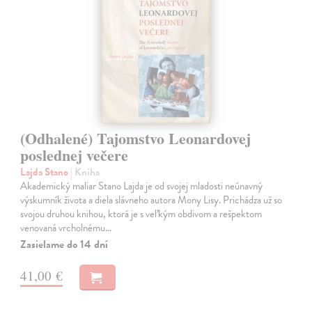
(Odhalené) Tajomstvo Leonardovej
poslednej večere
Lajda Stano
| Kniha
Akademický maliar Stano Lajda je od svojej mladosti neúnavný
výskumník života a diela slávneho autora Mony Lisy. Prichádza už so
svojou druhou knihou, ktorá je s veľkým obdivom a rešpektom
venovaná vrcholnému…
Zasielame do 14 dní
41,00 €