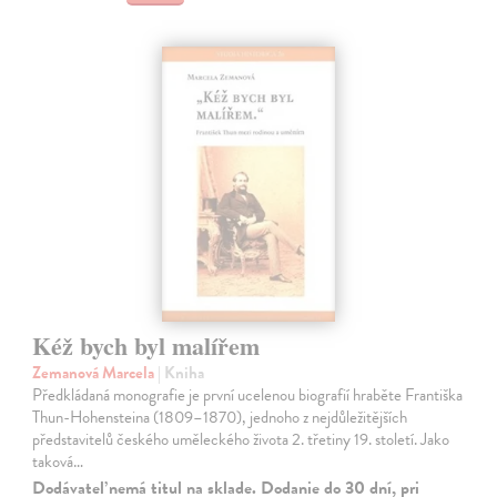
Kéž bych byl malířem
Zemanová Marcela
| Kniha
Předkládaná monografie je první ucelenou biografií hraběte Františka
Thun-Hohensteina (1809–1870), jednoho z nejdůležitějších
představitelů českého uměleckého života 2. třetiny 19. století. Jako
taková…
Dodávateľ nemá titul na sklade. Dodanie do 30 dní, pri