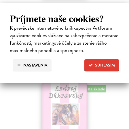
Posledná večera Leonarda z Vinci
Lajda Stano
| Kniha
Príjmete naše cookies?
Stano Lajda je súčasný slovenský maliar, ktorý niekoľko rokov
systematicky pracoval na rekonštrukcii ikonickej Poslednej večere,
K prevádzke internetového kníhkupectva Artforum
čo ho inšpirovalo k napísaniu tejto knihy. Odkrýva pred nami silné i
využívame cookies slúžiace na zabezpečenie a meranie
slabé…
Na sklade
funkčnosti, marketingové účely a zaistenie vášho
?
maximálneho pohodlia a spokojnosti.
31,92 €
39,90 €
?
NASTAVENIA
SÚHLASÍM
na sklade