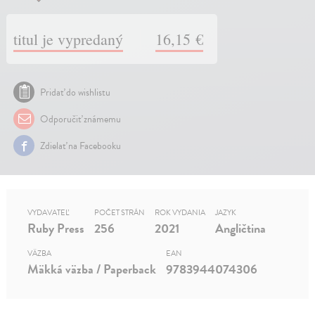
titul je vypredaný
16,15 €
Pridať do wishlistu
Odporučiť známemu
Zdielať na Facebooku
VYDAVATEĽ
POČET STRÁN
ROK VYDANIA
JAZYK
Ruby Press
256
2021
Angličtina
VÄZBA
EAN
Mäkká väzba / Paperback
9783944074306