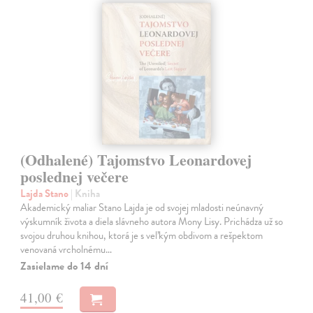
(Odhalené) Tajomstvo Leonardovej
poslednej večere
Lajda Stano
| Kniha
Akademický maliar Stano Lajda je od svojej mladosti neúnavný
výskumník života a diela slávneho autora Mony Lisy. Prichádza už so
svojou druhou knihou, ktorá je s veľkým obdivom a rešpektom
venovaná vrcholnému…
Zasielame do 14 dní
41,00 €