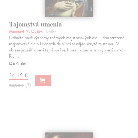
Tajomstvá umenia
Mancoff N. Debra
| Kniha
Odhaľte nové významy známych majstrovských diel! Dlho stratené
majstrovské dielo Leonarda da Vinci sa nájde skryté za stenou. V
obraze je zašifrovaná tajná správa, ktorej rozumie len vybraný okruh
ľudí.…
Do 4 dní
24,15 €
24,90 €
?