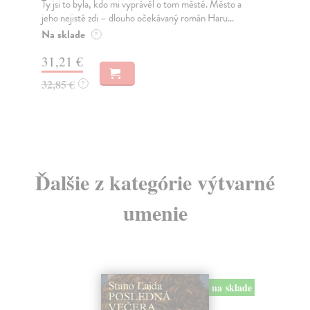
Ty jsi to byla, kdo mi vyprávěl o tom městě. Město a
JE
jeho nejisté zdi – dlouho očekávaný román Haru...
NAŠ
muž
Na sklade
?
Za
31,21 €
22
32,85 €
?
24
Ďalšie z kategórie výtvarné
umenie
na sklade