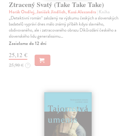
Ztracený Svatý (Take Take Take)
Horák Ondřej, Janíček Jindřich, Kusá Alexandra
| Kniha
„Detektivní román“ založený na výzkumu českých a slovenských
badatelů vypráví dnes málo známý příběh kdysi slavného,
obdivovaného, ale i zatracovaného obrazu Díkůvzdání českého a
slovenského lidu generalissimu…
Zasielame do 12 dní
25,12 €
25,90 €
?