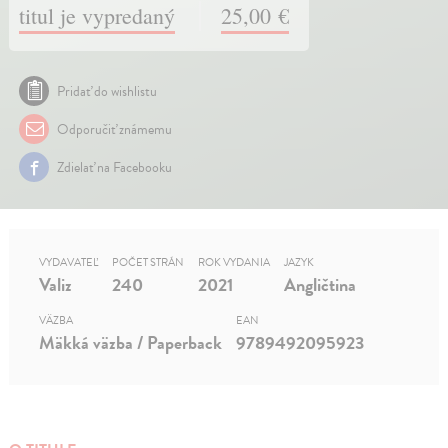
titul je vypredaný
25,00 €
Pridať do wishlistu
Odporučiť známemu
Zdielať na Facebooku
VYDAVATEĽ
POČET STRÁN
ROK VYDANIA
JAZYK
Valiz
240
2021
Angličtina
VÄZBA
EAN
Mäkká väzba / Paperback
9789492095923