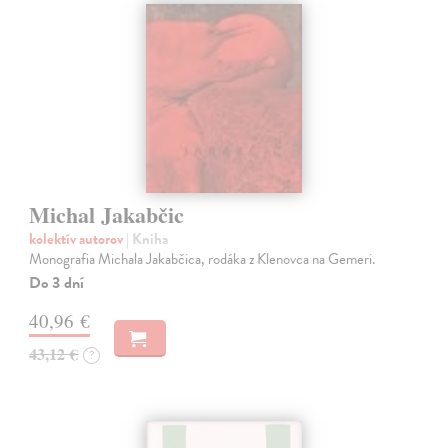
Michal Jakabčic
kolektív autorov
| Kniha
Monografia Michala Jakabčica, rodáka z Klenovca na Gemeri.
Do 3 dní
40,96 €
43,12 €
?