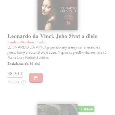
Leonardo da Vinci. Jeho život a dielo
Landrus Matthew
| Kniha
LEONARDO DA VINCI je považovaný za majstra renesancie a
génia, ktorý predstihol svoju dobu. Najviac sa preslávil dielami, ako sú
Mona Lisa a Posledná večera.
Zasielame do 14 dní
38,70 €
39,90 €
?
na sklade