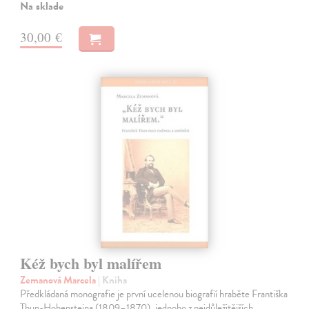
Na sklade
30,00 €
Kéž bych byl malířem
Zemanová Marcela
| Kniha
Předkládaná monografie je první ucelenou biografií hraběte Františka
Thun-Hohensteina (1809–1870), jednoho z nejdůležitějších