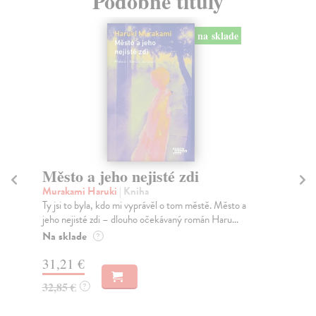
Podobné tituly
na sklade
Město a jeho nejisté zdi
Tr
Murakami Haruki
| Kniha
Ma
Ty jsi to byla, kdo mi vyprávěl o tom městě. Město a
JE
jeho nejisté zdi – dlouho očekávaný román Haru...
NAŠ
muž
Na sklade
?
Za
31,21 €
22
32,85 €
?
24