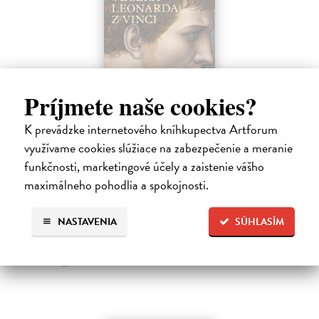
Príjmete naše cookies?
Posledná večera Leonarda z Vinci
K prevádzke internetového kníhkupectva Artforum
Lajda Stano
| Kniha
využívame cookies slúžiace na zabezpečenie a meranie
Stano Lajda je súčasný slovenský maliar, ktorý niekoľko rokov
systematicky pracoval na rekonštrukcii ikonickej Poslednej večere,
funkčnosti, marketingové účely a zaistenie vášho
čo ho inšpirovalo k napísaniu tejto knihy. Odkrýva pred nami silné i
maximálneho pohodlia a spokojnosti.
slabé…
Na sklade
NASTAVENIA
SÚHLASÍM
31,92 €
39,90 €
?