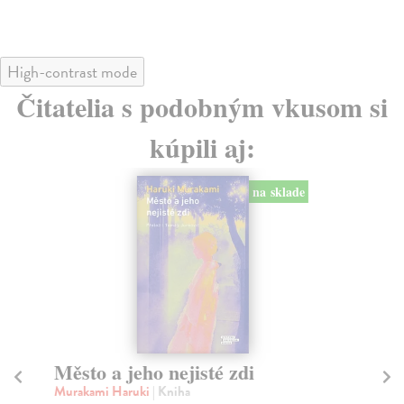
High-contrast mode
Čitatelia s podobným vkusom si
kúpili aj:
na sklade
Město a jeho nejisté zdi
Tr
Murakami Haruki
| Kniha
Ma