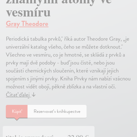
vesmíru
Gray Theodore
Periodická tabulka prvků," říká autor Theodore Gray, „je
univerzální katalog všeho, čeho se můžete dotknout."
Všechno ve vesmíru, co je hmotné, se skládá z prvků a
prvky mají dvě podoby - buď jsou čisté, nebo jsou
součástí chemických sloučenin, které vznikají jejich
spojením s jinými prvky. Kniha Prvky nám nabízí vzácnou
možnost vidět obojí, pěkně zblízka a na vlastní oči.
Čítať ďalej
↓
Kúpiť
Rezervovať v kníhkupectve