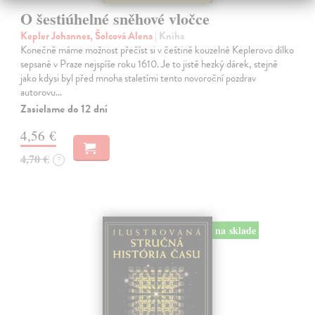
O šestiúhelné sněhové vločce
Kepler Johannes, Šolcová Alena
| Kniha
Konečně máme možnost přečíst si v češtině kouzelné Keplerovo dílko
sepsané v Praze nejspíše roku 1610. Je to jistě hezký dárek, stejně
jako kdysi byl před mnoha staletími tento novoroční pozdrav
autorovu…
Zasielame do 12 dní
4,56 €
4,70 €
?
na sklade