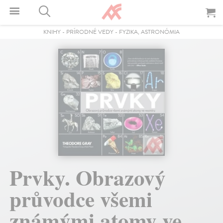
KNIHY
-
PRÍRODNÉ VEDY
-
FYZIKA, ASTRONÓMIA
Prvky. Obrazový
průvodce všemi
známými atomy ve