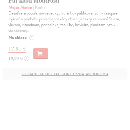
Päť kostí albatrosa
Mojžiš Martin
| Kniha
Desať sérií populárno-vedeckých článkov publikovaných v časopise
.týždeň v priebehu poslednej dekády obsahuje texty venované železu,
vlakom, vitamínom, periodickej tabuľke, krivkám, planétam, vzniku
všeobecnej…
Na sklade
?
17,91 €
19,90 €
?
ZOBRAZIŤ ĎALŠIE Z KATEGÓRIE FYZIKA, ASTRONÓMIA