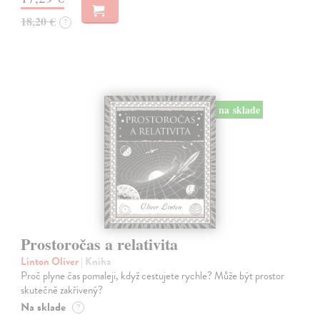
18,20 €
?
na sklade
Prostoročas a relativita
Linton Oliver
| Kniha
Proč plyne čas pomaleji, když cestujete rychle? Může být prostor
skutečně zakřivený?
Na sklade
?