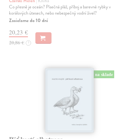
Czerski Helen
| Kniha
Co přesně je oceán? Písečná pláž, příboj a barevné rybky v
korálových útesech, nebo nebezpečný vodní živel?
Zasielame do 10 dní
20,23 €
20,86 €
?
na sklade