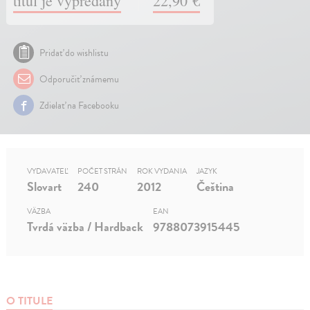
titul je vypredaný
22,90 €
Pridať do wishlistu
Odporučiť známemu
Zdielať na Facebooku
VYDAVATEĽ
POČET STRÁN
ROK VYDANIA
JAZYK
Slovart
240
2012
Čeština
VÄZBA
EAN
Tvrdá väzba / Hardback
9788073915445
O TITULE