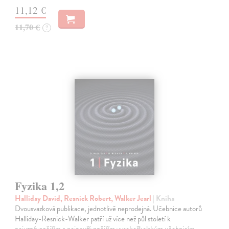
11,12 €
11,70 €
?
Fyzika 1,2
Halliday David, Resnick Robert, Walker Jearl
| Kniha
Dvousvazková publikace, jednotlivě neprodejná. Učebnice autorů
Halliday-Resnick-Walker patří už více než půl století k