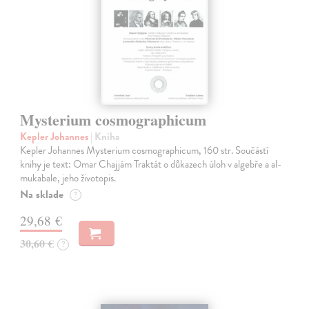
Mysterium cosmographicum
Kepler Johannes
| Kniha
Kepler Johannes Mysterium cosmographicum, 160 str. Součástí
knihy je text: Omar Chajjám Traktát o důkazech úloh v algebře a al-
mukabale, jeho životopis.
Na sklade
?
29,68 €
30,60 €
?