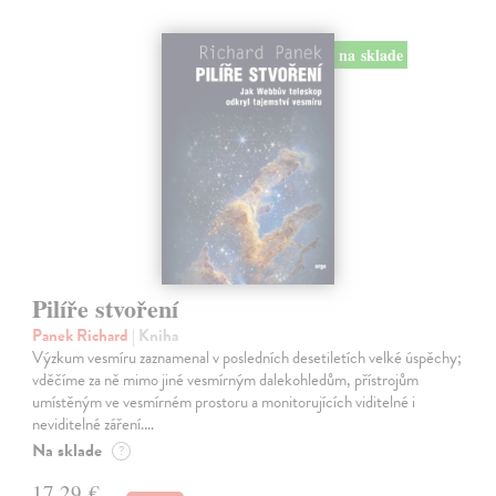
na sklade
Pilíře stvoření
Panek Richard
| Kniha
Výzkum vesmíru zaznamenal v posledních desetiletích velké úspěchy;
vděčíme za ně mimo jiné vesmírným dalekohledům, přístrojům
umístěným ve vesmírném prostoru a monitorujících viditelné i
neviditelné záření.…
Na sklade
?
17,29 €