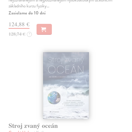
nejuznávanějším a nejpoužívanějším vysokoškolským učebnicím
základního kurzu fyziky…
Zasielame do 10 dní
124,88 €
128,74 €
?
Stroj zvaný oceán