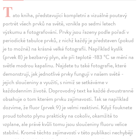
T
ato kniha, představující kompletní a vizuálně poutavý
portrét všech prvků na světě, vznikla po sedmi letech
výzkumu a fotografování. Prvky jsou řazeny podle pořadí v
periodické tabulce prvků, z nichž každý je představen (pokud
je to možné) na krásné velké fotografii. Například kyslík
(prvek 8) je bezbarvý plyn, ale při teplotě -183 °C se mění na
světle modrou kapalinu. Najdete tu také fotografie, které
demonstrují, jak jednotlivé prvky fungují v našem světě -
jejich sloučeniny a využití, s nimiž se setkáváme v
každodenním životě. Doprovodný text ke každé dvoustranně
obsahuje o tom kterém prvku zajímavosti. Tak se například
dozvíme, že fluor (prvek 9) je velmi reaktivní. Když fouknete
proud tohoto plynu prakticky na cokoliv, okamžitě to
vzplane, ale právě kvůli tomu jsou sloučeniny fluoru velice
stabilní. Kromě těchto zajímavostí v této publikaci nechybějí