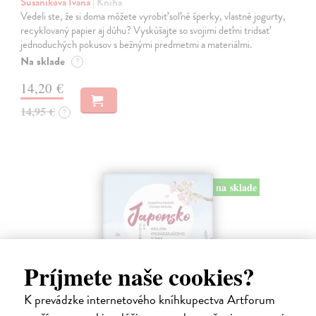
Šušaníková Ivana
| Kniha
Vedeli ste, že si doma môžete vyrobiť soľné šperky, vlastné jogurty,
recyklovaný papier aj dúhu? Vyskúšajte so svojimi deťmi tridsať
jednoduchých pokusov s bežnými predmetmi a materiálmi.
Na sklade
?
14,20 €
14,95 €
?
na sklade
Príjmete naše cookies?
K prevádzke internetového kníhkupectva Artforum