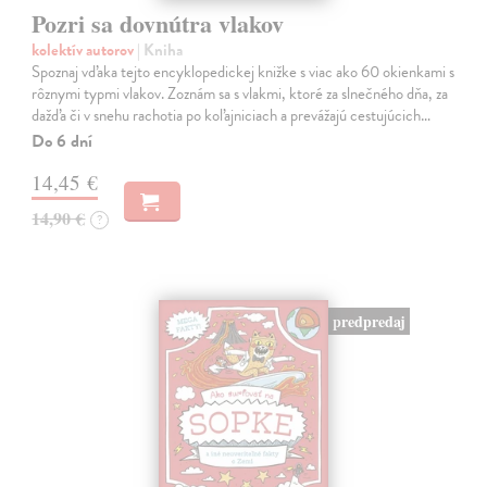
Pozri sa dovnútra vlakov
kolektív autorov
| Kniha
Spoznaj vďaka tejto encyklopedickej knižke s viac ako 60 okienkami s
rôznymi typmi vlakov. Zoznám sa s vlakmi, ktoré za slnečného dňa, za
dažďa či v snehu rachotia po koľajniciach a prevážajú cestujúcich…
Do 6 dní
14,45 €
14,90 €
?
predpredaj