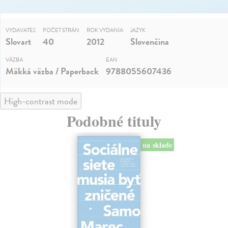
VYDAVATEĽ
POČET STRÁN
ROK VYDANIA
JAZYK
Slovart
40
2012
Slovenčina
VÄZBA
EAN
Mäkká väzba / Paperback
9788055607436
High-contrast mode
Podobné tituly
na sklade