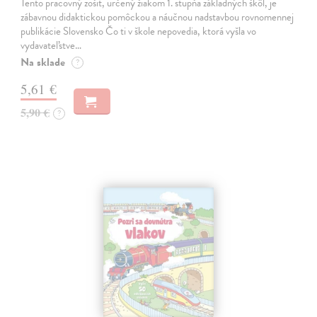
Tento pracovný zošit, určený žiakom 1. stupňa základných škôl, je
zábavnou didaktickou pomôckou a náučnou nadstavbou rovnomennej
publikácie Slovensko Čo ti v škole nepovedia, ktorá vyšla vo
vydavateľstve…
Na sklade
?
5,61 €
5,90 €
?