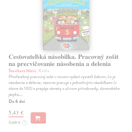
Cestovateľská násobilka. Pracovný zošit
na precvičovanie násobenia a delenia
Števíková Mária
| Kniha
Plnofarebný pracovný zošit v novom vydaní vysvetlí žiakom, čo je
násobenie a delenie, názorne pracuje s jednotlivými násobilkami (v
obore do 100) a prepája námety s učivom prírodovedy, slovenského
jazyka,…
Do 6 dní
5,43 €
5,60 €
?