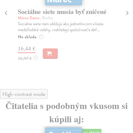
Sociálne siete musia byť zničené
S
K
Marec Samo
| Kniha
Sociálne siete nám ubližujú ako jednotlivcom a kazia
Mik
medziľudské vzťahy, rozkladajú spoločnosť a def...
Mon
o k
Na sklade
?
Na
16,44 €
23
16,95 €
?
24
High-contrast mode
Čitatelia s podobným vkusom si
kúpili aj:
na sklade