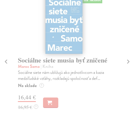
Sociálne siete musia byť zničené
S
K
Marec Samo
| Kniha
Sociálne siete nám ubližujú ako jednotlivcom a kazia
Mik
medziľudské vzťahy, rozkladajú spoločnosť a def...
Mon
o k
Na sklade
?
Na
16,44 €
23
16,95 €
?
24