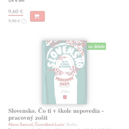
Do 6 dní
9,60 €
9,90 €
?
na sklade
Slovensko. Čo ti v škole nepovedia -
pracovný zošit
Marec Samuel, Čermáková Lucia
| Kniha