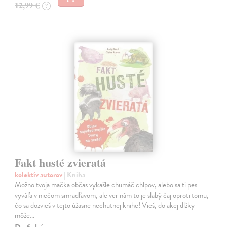
12,99 €
?
Fakt husté zvieratá
kolektív autorov
| Kniha
Možno tvoja mačka občas vykašle chumáč chlpov, alebo sa ti pes
vyváľa v niečom smradľavom, ale ver nám to je slabý čaj oproti tomu,
čo sa dozvieš v tejto úžasne nechutnej knihe! Vieš, do akej dlžky
môže…