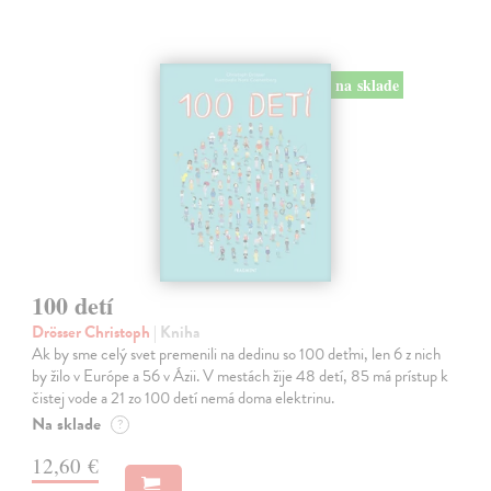
na sklade
100 detí
Drösser Christoph
| Kniha
Ak by sme celý svet premenili na dedinu so 100 deťmi, len 6 z nich
by žilo v Európe a 56 v Ázii. V mestách žije 48 detí, 85 má prístup k
čistej vode a 21 zo 100 detí nemá doma elektrinu.
Na sklade
?
12,60 €