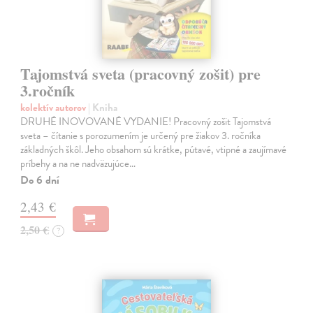
Tajomstvá sveta (pracovný zošit) pre
3.ročník
kolektív autorov
| Kniha
DRUHÉ INOVOVANÉ VYDANIE! Pracovný zošit Tajomstvá
sveta – čítanie s porozumením je určený pre žiakov 3. ročníka
základných škôl. Jeho obsahom sú krátke, pútavé, vtipné a zaujímavé
príbehy a na ne nadväzujúce…
Do 6 dní
2,43 €
2,50 €
?