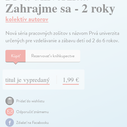
Zahrajme sa - 2 roky
kolektív autorov
Nová séria pracovných zošitov s názvom Prvá univerzita
určených pre vzdelávanie a zábavu detí od 2 do 6 rokov.
Kúpiť
Rezervovať v kníhkupectve
titul je vypredaný
1,99 €
Pridať do wishlistu
Odporučiť známemu
Zdielať na Facebooku