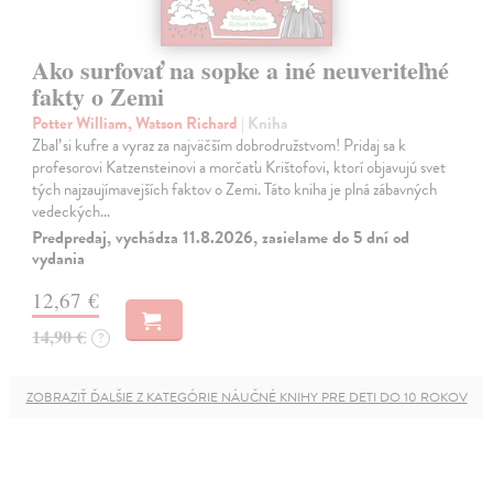
Ako surfovať na sopke a iné neuveriteľné
fakty o Zemi
Potter William, Watson Richard
| Kniha
Zbaľ si kufre a vyraz za najväčším dobrodružstvom! Pridaj sa k
profesorovi Katzensteinovi a morčaťu Krištofovi, ktorí objavujú svet
tých najzaujímavejších faktov o Zemi. Táto kniha je plná zábavných
vedeckých…
Predpredaj, vychádza 11.8.2026, zasielame do 5 dní od
vydania
12,67 €
14,90 €
?
ZOBRAZIŤ ĎALŠIE Z KATEGÓRIE NÁUČNÉ KNIHY PRE DETI DO 10 ROKOV