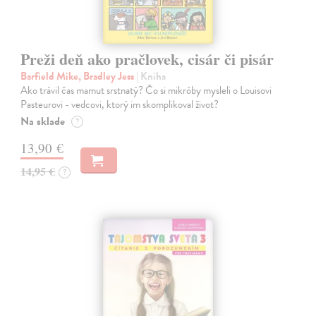
Preži deň ako pračlovek, cisár či pisár
Barfield Mike, Bradley Jess
| Kniha
Ako trávil čas mamut srstnatý? Čo si mikróby mysleli o Louisovi
Pasteurovi - vedcovi, ktorý im skomplikoval život?
Na sklade
?
13,90 €
14,95 €
?