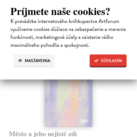
Nočný vlak do Lisabonu či Váha slov podnietili milióny čitateľov k
Príjmete naše cookies?
zamysleniu sa nad veľkými témami, ako sú identita, sloboda, čas či…
Na sklade
?
K prevádzke internetového kníhkupectva Artforum
12,30 €
využívame cookies slúžiace na zabezpečenie a meranie
funkčnosti, marketingové účely a zaistenie vášho
12,95 €
?
maximálneho pohodlia a spokojnosti.
na sklade
NASTAVENIA
SÚHLASÍM
novinka
Město a jeho nejisté zdi