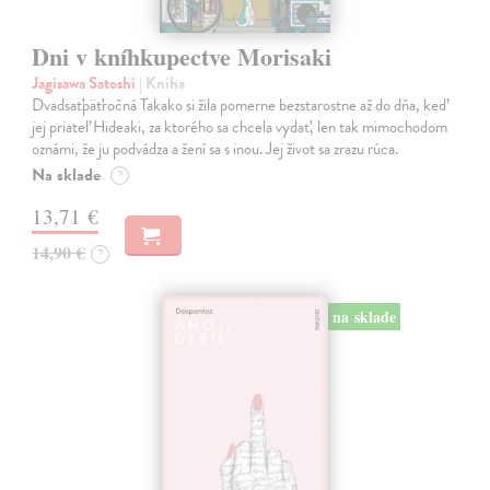
Dni v kníhkupectve Morisaki
Jagisawa Satoshi
| Kniha
Dvadsaťpäťročná Takako si žila pomerne bezstarostne až do dňa, keď
jej priateľ Hideaki, za ktorého sa chcela vydať, len tak mimochodom
oznámi, že ju podvádza a žení sa s inou. Jej život sa zrazu rúca.
Na sklade
?
13,71 €
14,90 €
?
na sklade