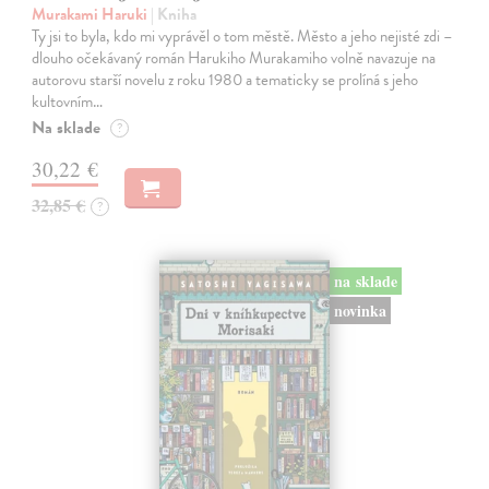
Murakami Haruki
| Kniha
Ty jsi to byla, kdo mi vyprávěl o tom městě. Město a jeho nejisté zdi –
dlouho očekávaný román Harukiho Murakamiho volně navazuje na
autorovu starší novelu z roku 1980 a tematicky se prolíná s jeho
kultovním…
Na sklade
?
30,22 €
32,85 €
?
na sklade
novinka