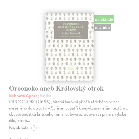
na sklade
novinka
Oroonoko aneb Královský otrok
Behnová Aphra
| Kniha
OROONOKO (1688), bizarní barokní příběh afrického prince
uvrženého do otroctví v Surinamu, patří k nejvýznamnějším textům z
období počátků britského románu, bývá označován za první anglické
dílo, které…
Na sklade
?