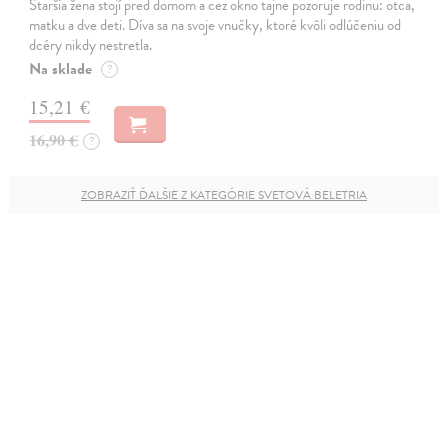
Staršia žena stojí pred domom a cez okno tajne pozoruje rodinu: otca,
matku a dve deti. Díva sa na svoje vnučky, ktoré kvôli odlúčeniu od
dcéry nikdy nestretla.
Na sklade
?
15,21 €
16,90 €
?
ZOBRAZIŤ ĎALŠIE Z KATEGÓRIE SVETOVÁ BELETRIA