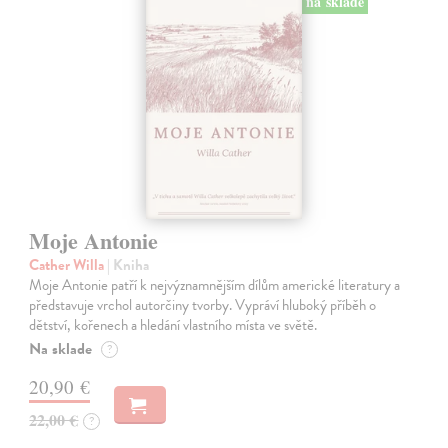
na sklade
Moje Antonie
Cather Willa
| Kniha
Moje Antonie patří k nejvýznamnějším dílům americké literatury a
představuje vrchol autorčiny tvorby. Vypráví hluboký příběh o
dětství, kořenech a hledání vlastního místa ve světě.
Na sklade
?
20,90 €
22,00 €
?