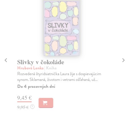
Slivky v čokoláde
10
Hrubová Lenka
| Kniha
Co
Rozvedená štyridsiatnička Laura žije s dospievajúcim
Vše
synom. Sklamaná, životom i vetrami ošľahaná, už...
zme
Do 4 pracovných dní
Na
9,45 €
17
9,95 €
17
?