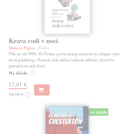
Krava rodí v noci
Statovci Pajtim
| Kniha
Píše sa rok 1996. Vo Fínsku vychovávaný osemročný chlapec trávi
letné prázdniny v Kosove, kde zažíva čudesné udalosti, ktoré ho
poznačia na celý život.
Na sklade
?
17,01 €
18,90 €
?
na sklade