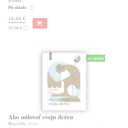
druhém…
Na sklade
?
16,44 €
17,30 €
?
na sklade
Ako milovať svoju dcéru
Blum Hila
| Kniha