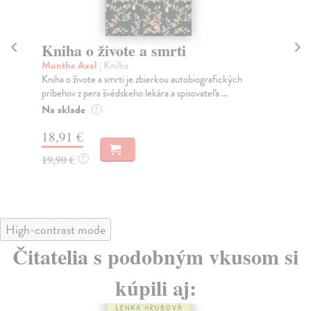
Kniha o živote a smrti
Z
Munthe Axel
| Kniha
Pei
Kniha o živote a smrti je zbierkou autobiografických
Cit
príbehov z pera švédskeho lekára a spisovateľa ...
Smú
Na sklade
Na
?
18,91 €
15
19,90 €
16
?
High-contrast mode
Čitatelia s podobným vkusom si
kúpili aj: