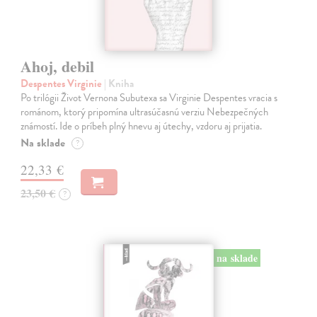
Ahoj, debil
Despentes Virginie
| Kniha
Po trilógii Život Vernona Subutexa sa Virginie Despentes vracia s
románom, ktorý pripomína ultrasúčasnú verziu Nebezpečných
známostí. Ide o príbeh plný hnevu aj útechy, vzdoru aj prijatia.
Na sklade
?
22,33 €
23,50 €
?
na sklade