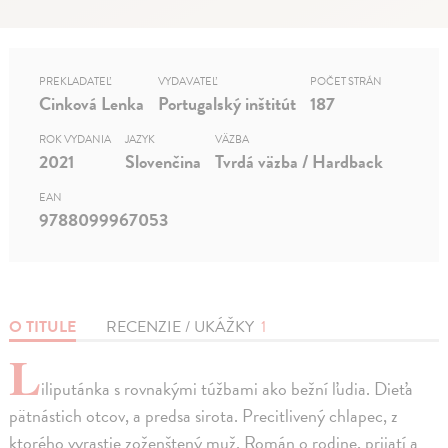
PREKLADATEĽ
VYDAVATEĽ
POČET STRÁN
Cinková Lenka
Portugalský inštitút
187
ROK VYDANIA
JAZYK
VÄZBA
2021
Slovenčina
Tvrdá väzba / Hardback
EAN
9788099967053
O TITULE
RECENZIE / UKÁŽKY
1
L
iliputánka s rovnakými túžbami ako bežní ľudia. Dieťa
pätnástich otcov, a predsa sirota. Precitlivený chlapec, z
ktorého vyrastie zoženštený muž. Román o rodine, prijatí a