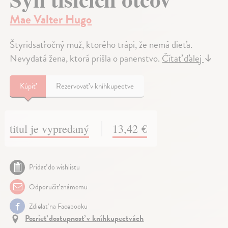
Mae Valter Hugo
Štyridsaťročný muž, ktorého trápi, že nemá dieťa.
Nevydatá žena, ktorá prišla o panenstvo.
Čítať ďalej
↓
Kúpiť
Rezervovať v kníhkupectve
titul je vypredaný
13,42 €
Pridať do wishlistu
Odporučiť známemu
Zdielať na Facebooku
Pozrieť dostupnosť v kníhkupectvách