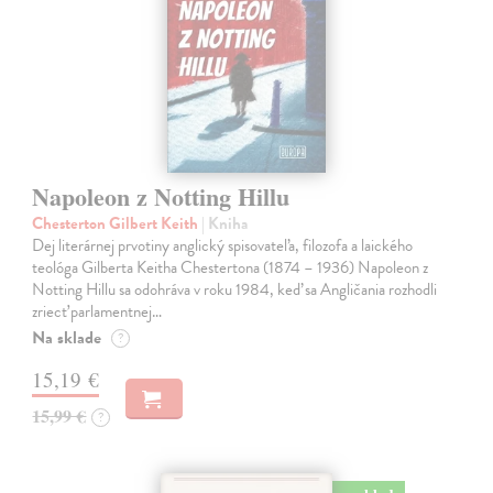
Napoleon z Notting Hillu
Chesterton Gilbert Keith
| Kniha
Dej literárnej prvotiny anglický spisovateľa, filozofa a laického
teológa Gilberta Keitha Chestertona (1874 – 1936) Napoleon z
Notting Hillu sa odohráva v roku 1984, keď sa Angličania rozhodli
zriecť parlamentnej…
Na sklade
?
15,19 €
15,99 €
?