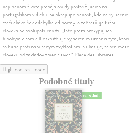
naplnenom živote prepája osudy postáv žijúcich na
portugalskom vidieku, na okraji spoločnosti, kde na vylúčenie
stačí akákoľvek odchýlka od normy, a zdôrazňuje túžbu
človeka po spolupatričnosti. „Táto próza prekypujúca
hlbokým citom a ľudskosťou je vyjadrením uznania tým, ktorí
sa búria proti nanúteným zvyklostiam, a ukazuje, že sen môže
človeku od základov zmeniť život.“ Place des Libraires
High-contrast mode
Podobné tituly
na sklade