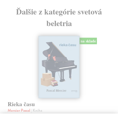
Ďalšie z kategórie svetová
beletria
na sklade
Rieka času
Mercier Pascal
| Kniha
Pascal Mercier bol vždy majstrom filozofického rozprávania. Romány