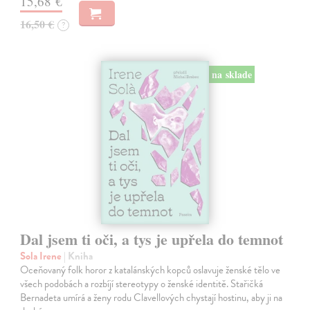
15,68 €
16,50 €
?
na sklade
Dal jsem ti oči, a tys je upřela do temnot
Sola Irene
| Kniha
Oceňovaný folk horor z katalánských kopců oslavuje ženské tělo ve
všech podobách a rozbíjí stereotypy o ženské identitě. Stařičká
Bernadeta umírá a ženy rodu Clavellových chystají hostinu, aby ji na