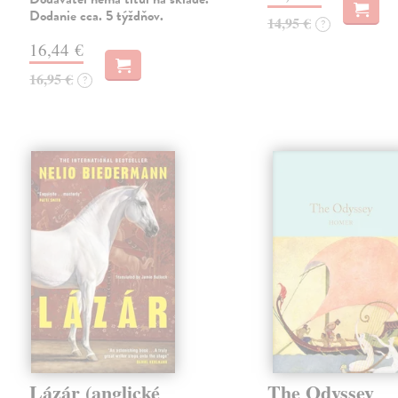
Dodanie cca. 5 týždňov.
14,95 €
?
16,44 €
16,95 €
?
Lázár (anglické
The Odyssey