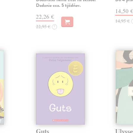
Dodanie cca. 5 týždňov.
14,50 
22,26 €
14,95 €
22,95 €
?
Guts
Ulysse