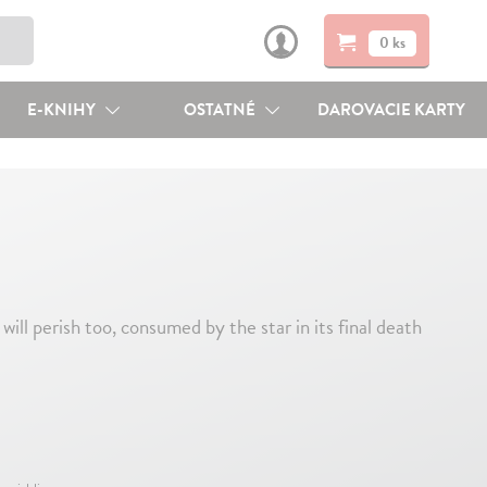
0 ks
E-KNIHY
OSTATNÉ
DAROVACIE KARTY
erish too, consumed by the star in its final death