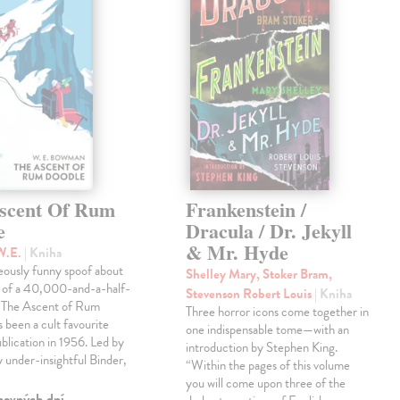
scent Of Rum
Frankenstein /
e
Dracula / Dr. Jekyll
& Mr. Hyde
W.E.
| Kniha
eously funny spoof about
Shelley Mary, Stoker Bram,
t of a 40,000-and-a-half-
Stevenson Robert Louis
| Kniha
, The Ascent of Rum
Three horror icons come together in
 been a cult favourite
one indispensable tome—with an
ublication in 1956. Led by
introduction by Stephen King.
ly under-insightful Binder,
“Within the pages of this volume
you will come upon three of the
covných dní