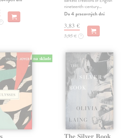
darkest creations of English
nineteenth-century…
€
Do 4 pracovných dní
?
3,83 €
3,95 €
?
na sklade
s
The Silver Book