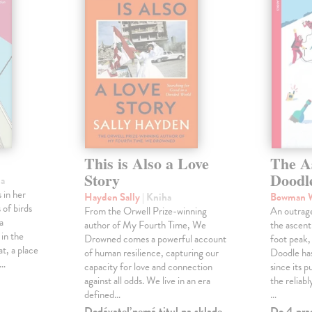
This is Also a Love
The A
Story
Doodl
ha
 in her
Hayden Sally
| Kniha
Bowman 
 of birds
From the Orwell Prize-winning
An outrag
a
author of My Fourth Time, We
the ascen
 in the
Drowned comes a powerful account
foot peak
at, a place
of human resilience, capturing our
Doodle has
,…
capacity for love and connection
since its p
against all odds. We live in an era
the reliab
defined…
…
Dodávateľ nemá titul na sklade.
Do 4 pra