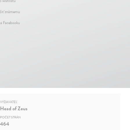
o wishlistu
iť známemu
na Facebooku
VYDAVATEĽ
Head of Zeus
POČET STRÁN
464