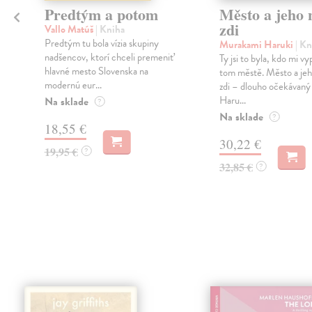
Predtým a potom
Město a jeho n
zdi
Vallo Matúš
| Kniha
Predtým tu bola vízia skupiny
Murakami Haruki
| Kn
nadšencov, ktorí chceli premeniť
Ty jsi to byla, kdo mi vy
hlavné mesto Slovenska na
tom městě. Město a jeh
modernú eur...
zdi – dlouho očekávan
Haru...
Na sklade
?
Na sklade
?
18,55 €
30,22 €
19,95 €
?
32,85 €
?