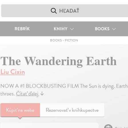
REBRÍK
KNIHY
BOOKS
BOOKS
-
FICTION
The Wandering Earth
Liu Cixin
NOW A #1 BLOCKBUSTING FILM The Sun is dying. Earth will p
throes.
Čítať ďalej
↓
Kúpiť
na webe
Rezervovať v kníhkupectve