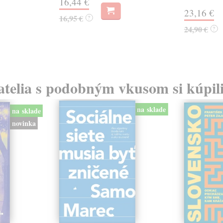
16,44 €
23,16 €
16,95 €
?
24,90 €
?
atelia s podobným vkusom si kúpili
na sklade
na sklade
novinka