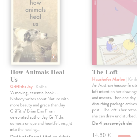
How Animals Heal
The Loft
Us
Haushofer Marlen
| Kni
An Austrian housewife sits
Griffiths Jay
| Kniha
loft intent on her drawings
‘A moving, essential book . . .
and insects. Then one day 
Nobody writes about Nature with
disturbing package arrives
more beauty and grace than Jay
post... The loft is her retre
Griffiths’ Brian Eno From
she can draw undisturbed
celebrated author Jay Griffiths
Do 4 pracovných dní
comes a unique and heartfelt insight
into the healing…
14,50 €
Dodávateľ nemá titul na sklade.