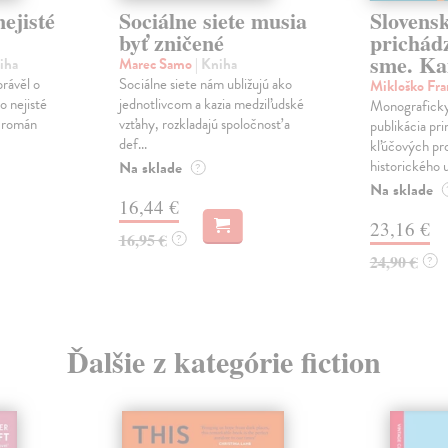
ejisté
Sociálne siete musia
Slovens
byť zničené
prichád
sme. Ka
iha
Marec Samo
| Kniha
právěl o
Sociálne siete nám ubližujú ako
Mikloško Fra
o nejisté
jednotlivcom a kazia medziľudské
Monograficky
ý román
vzťahy, rozkladajú spoločnosť a
publikácia pri
def...
kľúčových pr
historického u
Na sklade
?
Na sklade
16,44 €
23,16 €
16,95 €
?
24,90 €
?
Ďalšie z kategórie fiction