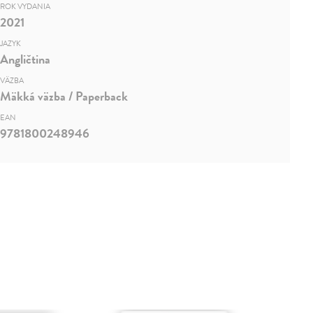
ROK VYDANIA
2021
JAZYK
Angličtina
VÄZBA
Mäkká väzba / Paperback
EAN
9781800248946