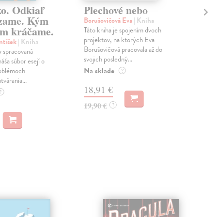
ko. Odkiaľ
Plechové nebo
Po
zame. Kým
Borušovičová Eva
| Kniha
Kun
m kráčame.
Táto kniha je spojením dvoch
Poma
projektov, na ktorých Eva
čty
ntišek
| Kniha
Borušovičová pracovala až do
naps
 spracovaná
svojich posledný...
česk
náša súbor esejí o
Na sklade
Na 
oblémoch
?
tvárania...
18,91 €
14
?
19,90 €
15,
?