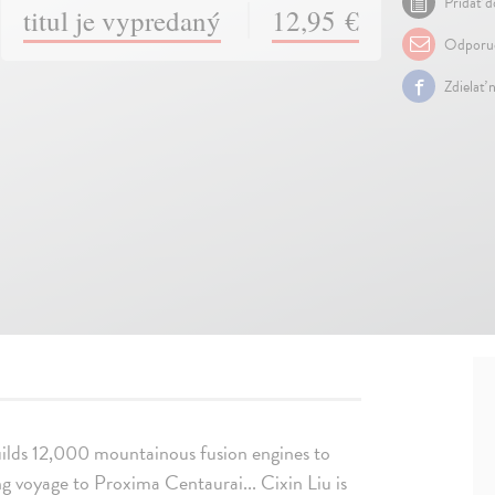
Pridať d
titul je vypredaný
12,95 €
Odporuč
Zdielať 
uilds 12,000 mountainous fusion engines to
ng voyage to Proxima Centaurai... Cixin Liu is