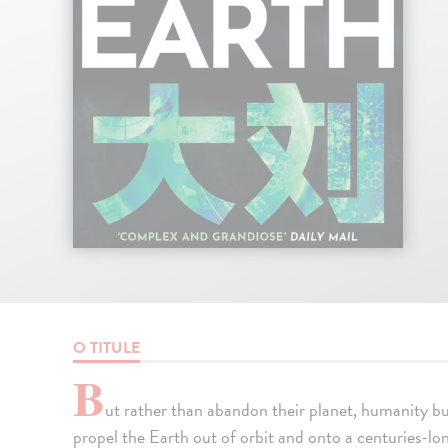
O TITULE
B
ut rather than abandon their planet, humanity b
propel the Earth out of orbit and onto a centuries-lo