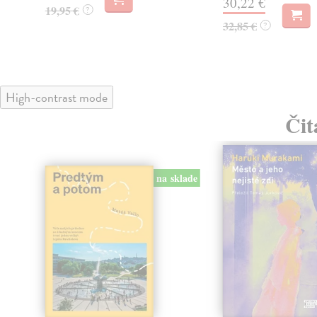
30,22 €
19,95 €
?
32,85 €
?
High-contrast mode
Čit
na sklade