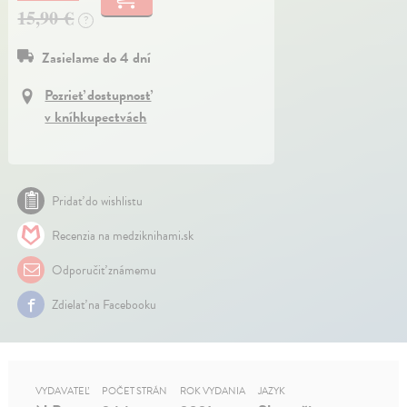
15,90 €
?
Zasielame do 4 dní
Pozrieť dostupnosť
v kníhkupectvách
Pridať do wishlistu
Recenzia na medziknihami.sk
Odporučiť známemu
Zdielať na Facebooku
VYDAVATEĽ
POČET STRÁN
ROK VYDANIA
JAZYK