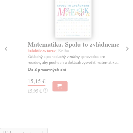
Matematika. Spolu to zvládneme
Ta
kolektív autorov
| Kniha
Ki
Základný a jednoduchý vizuálny sprievodca pre
Mat
rodičov, aby pochopili a dokázali vysvetliť matematiku...
o n
Do 3 pracovných dní
Na
15,15 €
17
15,95 €
17
?
High-contrast mode