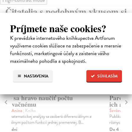
Čitatelia s podobným vkusom si
kúpili aj:
Príjmete naše cookies?
K prevádzke internetového kníhkupectva Artforum
využívame cookies slúžiace na zabezpečenie a meranie
funkčnosti, marketingové účely a zaistenie vášho
maximálneho pohodlia a spokojnosti.
NASTAVENIA
SÚHLASÍM
Parciálne diferenciálne rovnice a
5
ich aplikácie
lo
Ševčovič Daniel
| Kniha
Ole
Publikácia ponúka čitateľovi základné metódy riešenia
Kni
rôznych typov parciálnych diferenciálnych rovn...
sa 
Do 4 dní
Do