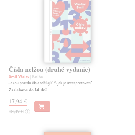
Čísla nelžou (druhé vydanie)
Smil Václav
| Kniha
Jakou pravdu čísla sdělují? A jak je interpretovat?
Zasielame do 14 dní
17,94 €
18,49 €
?