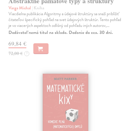
Abstraktné pamäťové typy a štruktúry
Varga Michal
| Kniha
Viacdielna publikácia Algoritmy a údajové štruktúry sa snaží priblížiť
čitateľovi špecifický pohľad na svet údajových štruktúr. Tento pohľad
je vo viacerých aspektoch odlišný od pohľadu iných autorov,…
Dodávateľ nemá titul na sklade. Dodanie do cca. 30 dní.
69,84 €
72,00 €
?