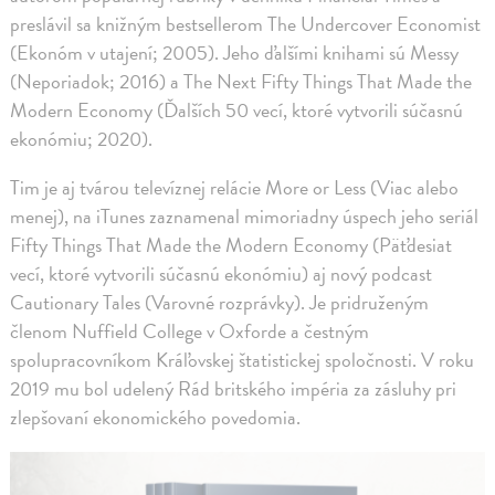
preslávil sa knižným bestsellerom The Undercover Economist
(Ekonóm v utajení; 2005). Jeho ďalšími knihami sú Messy
(Neporiadok; 2016) a The Next Fifty Things That Made the
Modern Economy (Ďalších 50 vecí, ktoré vytvorili súčasnú
ekonómiu; 2020).
Tim je aj tvárou televíznej relácie More or Less (Viac alebo
menej), na iTunes zaznamenal mimoriadny úspech jeho seriál
Fifty Things That Made the Modern Economy (Päťdesiat
vecí, ktoré vytvorili súčasnú ekonómiu) aj nový podcast
Cautionary Tales (Varovné rozprávky). Je pridruženým
členom Nuffield College v Oxforde a čestným
spolupracovníkom Kráľovskej štatistickej spoločnosti. V roku
2019 mu bol udelený Rád britského impéria za zásluhy pri
zlepšovaní ekonomického povedomia.