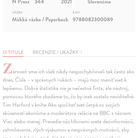
N Press
344
2021
Slovenčina
VÄZBA
EAN
Mäkká väzba / Paperback
9788082300089
O TITULE
RECENZIE / UKÁŽKY
1
Z
ároveň sme ich však nikdy nespochybňovali tak často ako
dnes. Čísla – v správnych rukách – majú moc meniť svet k
lepšiemu. Dobrá štatistika nie je nečestná finta, ale nástroj,
pomocou ktorého zbadáme to, čo by inak zostalo neviditeľné.
Tim Harford v knihe Ako spočítať svet čerpá zo svojich
skúseností ekonóma a moderátora relácie na BBC s názvom
Viac alebo menej. Prevedie nás hlbinami sveta dezinformácií,
zahmlievania, zlých výskumov a nesprávnych motivácií, aby
sme uvideli krásu tých dát, ktoré nám naozaj pomáhajú.