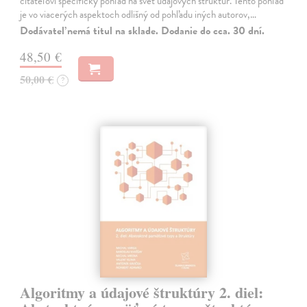
čitateľovi špecifický pohľad na svet údajových štruktúr. Tento pohľad
je vo viacerých aspektoch odlišný od pohľadu iných autorov,…
Dodávateľ nemá titul na sklade. Dodanie do cca. 30 dní.
48,50 €
50,00 €
?
Algoritmy a údajové štruktúry 2. diel: