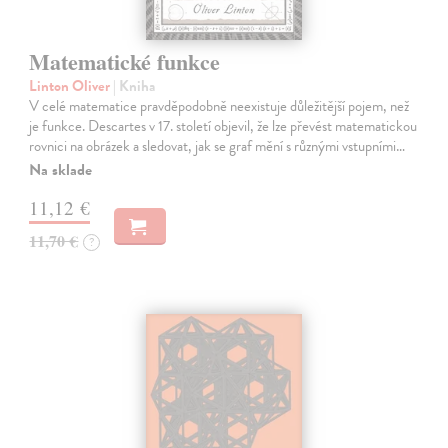
Matematické funkce
Linton Oliver
| Kniha
V celé matematice pravděpodobně neexistuje důležitější pojem, než
je funkce. Descartes v 17. století objevil, že lze převést matematickou
rovnici na obrázek a sledovat, jak se graf mění s různými vstupními…
Na sklade
11,12 €
11,70 €
?