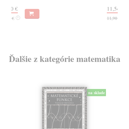
11,54 €
2,
11,90 €
2,
?
Ďalšie z kategórie matematika
na sklade