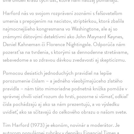
Harford nás vo svojom rozprávaní zoznámi s falšovateľom
umenia s prepojením na nacistov, striptérkou, ktorá zbalila
najmocnejšieho kongresmana vo Washingtone, ale aj so
známymi dátovými detektívmi ako John Maynard Keynes,
Daniel Kahneman či Florence Nightingale. Odporúča nám
pozerať sa na tvrdenia, s ktorými sa dennodenne stretávame,
sebavedome a so zdravou dávkou zvedavosti aj skepticizmu.
Pomocou desiatich jednoduchých pravidiel na lepšie
porozumenie číslam – a jedného všeobjímajúceho zlatého
pravidla – nám táto mimoriadne podnetná knižka pomôže v
správnej chvíli vziať rozum do hrsti, pozorne si všímať, odkiaľ
čísla pochádzajú aj ako sa nám prezentujú, a vo výsledku
uvidieť, ako sa sčítavajú do celkového obrazu o našom svete.
Tim Harford (1973) je ekonóm, novinár a moderátor. Je
autorom populárnej rubriky v denníku Financial Times a