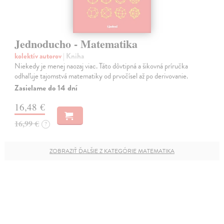
Jednoducho - Matematika
kolektív autorov
| Kniha
Niekedy je menej naozaj viac. Táto dôvtipná a šikovná príručka
odhaľuje tajomstvá matematiky od prvočísel až po derivovanie.
Zasielame do 14 dní
16,48 €
16,99 €
?
ZOBRAZIŤ ĎALŠIE Z KATEGÓRIE MATEMATIKA