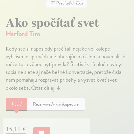
Prečítať ukážku
Ako spočítať svet
Harford Tim
Kedy ste si naposledy prečítali nejaké veľkolepé
vyhlásenie sprevádzané ohurujúcim číslom a povedali si:
môže toto vôbec byť pravda? Štatistík sú plné noviny,
sociálne siete aj naše bežné konverzácie, pretože čísla
nám pomáhajú rozprávať príbehy a vysvetľovať svet
okolo seba.
Čítať ďalej
↓
Kúpiť
Rezervovať v kníhkupectve
15,11 €