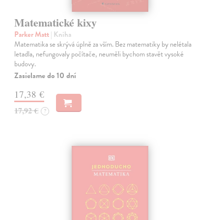
Matematické kixy
Parker Matt
| Kniha
Matematika se skrývá úplně za vším. Bez matematiky by nelétala
letadla, nefungovaly počítače, neuměli bychom stavět vysoké
budovy.
Zasielame do 10 dní
17,38 €
17,92 €
?