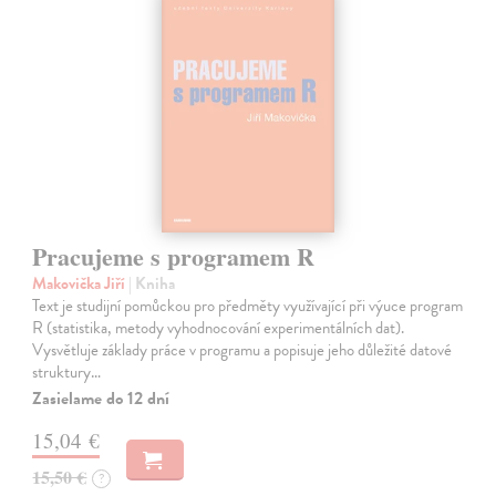
Pracujeme s programem R
Makovička Jiří
| Kniha
Text je studijní pomůckou pro předměty využívající při výuce program
R (statistika, metody vyhodnocování experimentálních dat).
Vysvětluje základy práce v programu a popisuje jeho důležité datové
struktury…
Zasielame do 12 dní
15,04 €
15,50 €
?