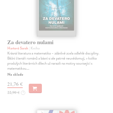
Za devatero nulami
Hartová Sarah
| Kniha
Krásná literatura a matematika – zdánlivě zcela odlehlé disciplíny.
Běžní čtenáři románů a básní si ale patrně neuvědomují, v kolika
proslulých literárních dílech už narazili na motivy související s
matematikou.…
Na sklade
21,76 €
22,90 €
?