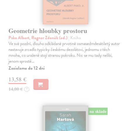
Geometrie hloubky prostoru
Pako Albert, Regner Zdeněk (ed.)
| Kniha
Ve své pozdní, dlouho odkládané prvotině osmasedmdesátiletý autor
nastavuje zrcadlo typicky českému dezolátovi, jednomu z těch
mnoha, co uraženě stojí stranou pokroku. Nic se mu tady nelíbí,
jenom sprostě…
Zasielame do 12 dní
13,58 €
14,00 €
?
na sklade