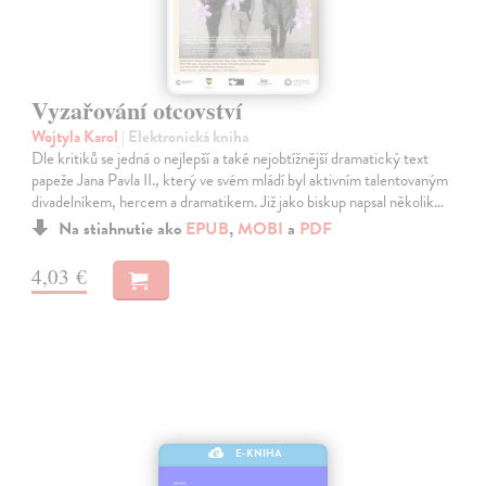
Vyzařování otcovství
Wojtyla Karol
| Elektronická kniha
Dle kritiků se jedná o nejlepší a také nejobtížnější dramatický text
papeže Jana Pavla II., který ve svém mládí byl aktivním talentovaným
divadelníkem, hercem a dramatikem. Již jako biskup napsal několik…
Na stiahnutie ako
EPUB
,
MOBI
a
PDF
4,03 €
E-KNIHA