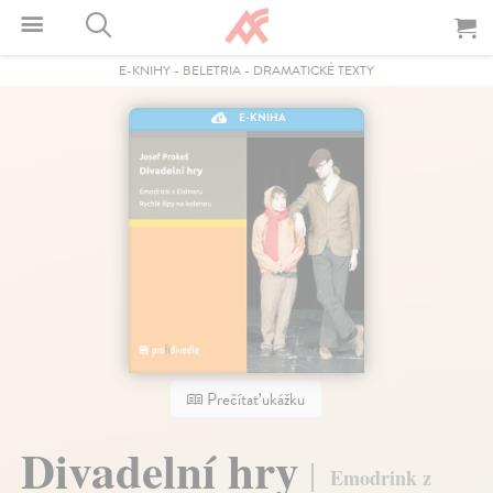
E-KNIHY
-
BELETRIA
-
DRAMATICKÉ TEXTY
E-KNIHA
Prečítať ukážku
Divadelní hry
Emodrink z