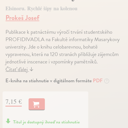
Elsinoru. Rychlé šípy na kolenou
Prokeš Josef
Publikace k patnáctému výročí trvání studentského
PROFIDIVADLA na Fakultě informatiky Masarykovy
univerzity. Jde o knihu celobarevnou, bohatě
vypravenou, která na 120 stranách přibližuje zájemcům
jednotlivé inscenace i vzpomínky pamětníků.
Čítať ďalej
↓
E-kniha na stiahnutie v digitálnom formáte
PDF
?
7,15 €
Titul je dostupný ihneď na stiahnutie