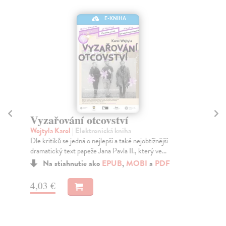
E-KNIHA
Vyzařování otcovství
S
Wojtyla Karol
| Elektronická kniha
Ma
Dle kritiků se jedná o nejlepší a také nejobtížnější
Tem
dramatický text papeže Jana Pavla II., který ve...
kaž
Na stiahnutie ako
EPUB
,
MOBI
a
PDF
4,03 €
4,