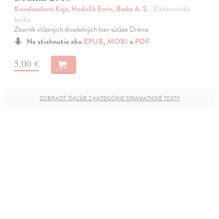
Kowalczuková Kaja, Hodulík Ervín, Baske A. S.
| Elektronická
kniha
Zborník víťazných divadelných hier súťaže Dráma
Na stiahnutie ako
EPUB
,
MOBI
a
PDF
5,00 €
ZOBRAZIŤ ĎALŠIE Z KATEGÓRIE DRAMATICKÉ TEXTY