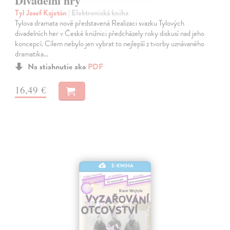
Divadelní hry
Tyl Josef Kajetán
| Elektronická kniha
Tylova dramata nově představená Realizaci svazku Tylových
divadelních her v České knižnici předcházely roky diskusí nad jeho
koncepcí. Cílem nebylo jen vybrat to nejlepší z tvorby uznávaného
dramatika…
Na stiahnutie ako
PDF
16,49 €
E-KNIHA