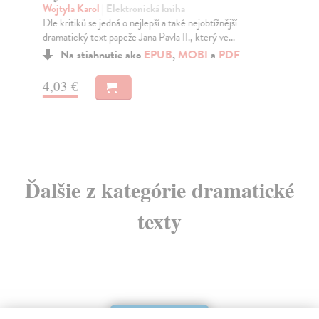
Wojtyla Karol
| Elektronická kniha
Ma
Dle kritiků se jedná o nejlepší a také nejobtížnější
Tem
dramatický text papeže Jana Pavla II., který ve...
kaž
Na stiahnutie ako
EPUB
,
MOBI
a
PDF
4,03 €
4,
Ďalšie z kategórie dramatické
texty
E-KNIHA