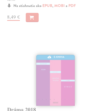
Na stiahnutie ako
EPUB
,
MOBI
a
PDF
8,49 €
E-KNIHA
Dráma 2018