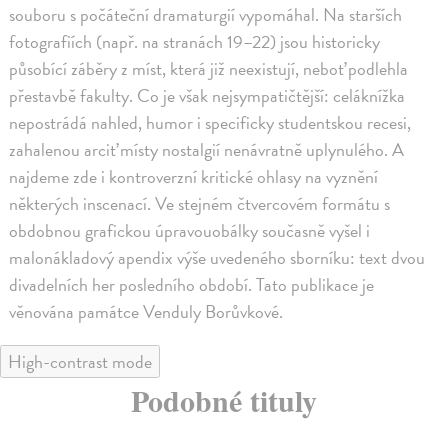
souboru s počáteční dramaturgií vypomáhal. Na starších
fotografiích (např. na stranách 19–22) jsou historicky
působící záběry z míst, která již neexistují, neboť podlehla
přestavbě fakulty. Co je však nejsympatičtější: celáknížka
nepostrádá nahled, humor i specificky studentskou recesi,
zahalenou arciť místy nostalgií nenávratně uplynulého. A
najdeme zde i kontroverzní kritické ohlasy na vyznění
některých inscenací. Ve stejném čtvercovém formátu s
obdobnou grafickou úpravouobálky současně vyšel i
malonákladový apendix výše uvedeného sborníku: text dvou
divadelních her posledního období. Tato publikace je
věnována památce Venduly Borůvkové.
High-contrast mode
Podobné tituly