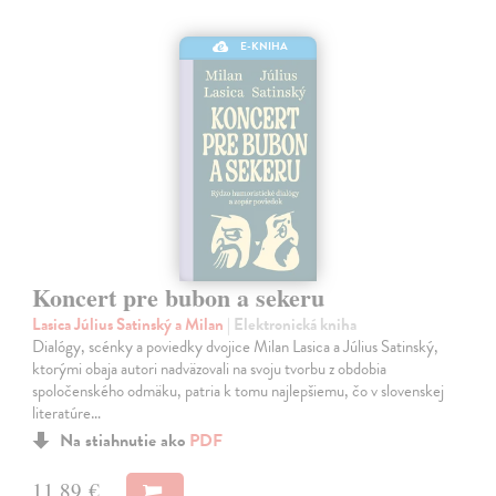
E-KNIHA
Koncert pre bubon a sekeru
Lasica Július Satinský a Milan
| Elektronická kniha
Dialógy, scénky a poviedky dvojice Milan Lasica a Július Satinský,
ktorými obaja autori nadväzovali na svoju tvorbu z obdobia
spoločenského odmäku, patria k tomu najlepšiemu, čo v slovenskej
literatúre…
Na stiahnutie ako
PDF
11,89 €