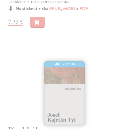
uchádzať o jej ruku, potrebuje peniaze.
Na stiahnutie ako
EPUB
,
MOBI
a
PDF
7,70 €
E-KNIHA