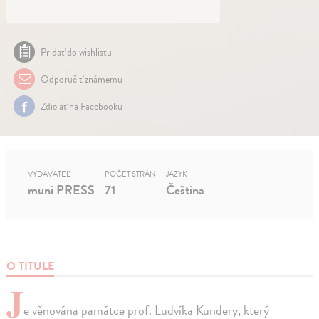
Pridať do wishlistu
Odporučiť známemu
Zdielať na Facebooku
VYDAVATEĽ
POČET STRÁN
JAZYK
muni PRESS
71
Čeština
O TITULE
J
e věnována památce prof. Ludvíka Kundery, který