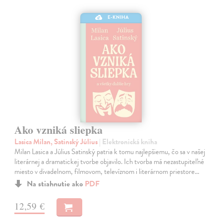
E-KNIHA
Ako vzniká sliepka
Lasica Milan, Satinský Július
| Elektronická kniha
Milan Lasica a Július Satinský patria k tomu najlepšiemu, čo sa v našej
literárnej a dramatickej tvorbe objavilo. Ich tvorba má nezastupiteľné
miesto v divadelnom, filmovom, televíznom i literárnom priestore…
Na stiahnutie ako
PDF
12,59 €