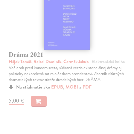
Dráma 2021
Hájek Tomáš, Reisel Dominik, Čermák Jakub
| Elektronická kniha
Večierok pred koncom sveta, súčasná verzia existenciálnej drámy aj
politicky nekorektná satira o českom prezidentovi. Zborník víťazných
dramatických textov súťaže divadelných hier DRÁMA
Na stiahnutie ako
EPUB
,
MOBI
a
PDF
5,00 €