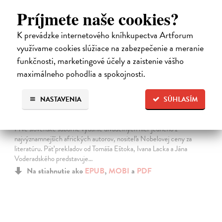
Príjmete naše cookies?
K prevádzke internetového kníhkupectva Artforum
využívame cookies slúžiace na zabezpečenie a meranie
funkčnosti, marketingové účely a zaistenie vášho
maximálneho pohodlia a spokojnosti.
NASTAVENIA
SÚHLASÍM
Blázni a špecialisti
Soyinka Wole
| Elektronická kniha
Prvé slovenské súborné vydanie divadelných hier jedného z
najvýznamnejších afrických autorov, nositeľa Nobelovej ceny za
literatúru. Päť prekladov od Tomáša Eštoka, Ivana Lacka a Jána
Voderadského predstavuje…
Na stiahnutie ako
EPUB
,
MOBI
a
PDF