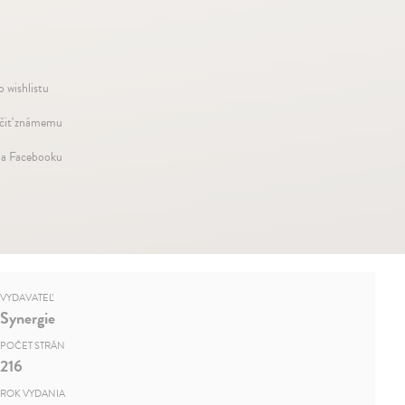
o wishlistu
iť známemu
na Facebooku
VYDAVATEĽ
Synergie
POČET STRÁN
216
ROK VYDANIA