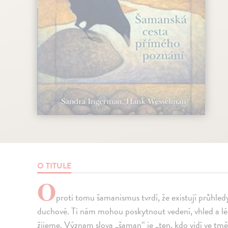
O TITULE
O
proti tomu šamanismus tvrdí, že existují průhled
duchové. Ti nám mohou poskytnout vedení, vhled a léč
žijeme. Význam slova „šaman“ je „ten, kdo vidí ve tm