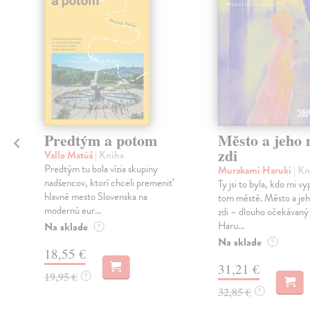
Predtým a potom
Město a jeho n
zdi
Vallo Matúš
| Kniha
Predtým tu bola vízia skupiny
Murakami Haruki
| Kn
nadšencov, ktorí chceli premeniť
Ty jsi to byla, kdo mi vy
hlavné mesto Slovenska na
tom městě. Město a jeh
modernú eur...
zdi – dlouho očekávan
Haru...
Na sklade
?
Na sklade
?
18,55 €
31,21 €
19,95 €
?
32,85 €
?