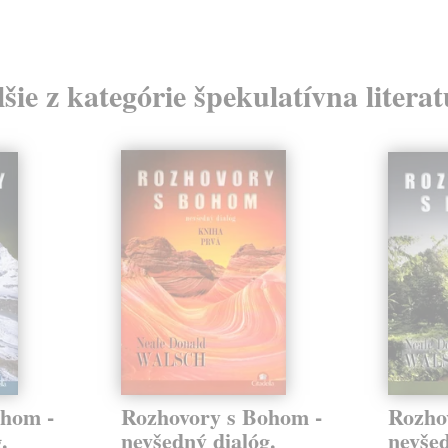
šie z kategórie špekulatívna litera
ohom -
Rozhovory s Bohom -
Rozho
.
nevšedný dialóg.
nevšed