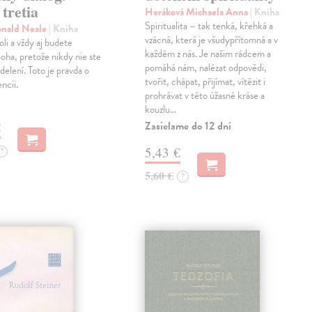
tretia
Horáková Michaela Anna
| Kniha
Spiritualita – tak tenká, křehká a
onald Neale
| Kniha
vzácná, která je všudypřítomná a v
oli a vždy aj budete
každém z nás. Je našim rádcem a
oha, pretože nikdy nie ste
pomáhá nám, nalézat odpovědi,
delení. Toto je pravda o
tvořit, chápat, přijímat, vítězit i
encii.
prohrávat v této úžasné kráse a
kouzlu…
Zasielame do 12 dní
€
5,43 €
?
5,60 €
?