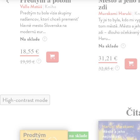
zdi
Vallo Matúš
| Kniha
Predtým tu bola vízia skupiny
Murakami Haruki
| Kn
nadšencov, ktorí chceli premeniť
Ty jsi to byla, kdo mi vy
hlavné mesto Slovenska na
tom městě. Město a jeh
modernú eur...
zdi – dlouho očekávan
Haru...
Na sklade
?
Na sklade
?
18,55 €
31,21 €
19,95 €
?
32,85 €
?
High-contrast mode
Čit
na sklade