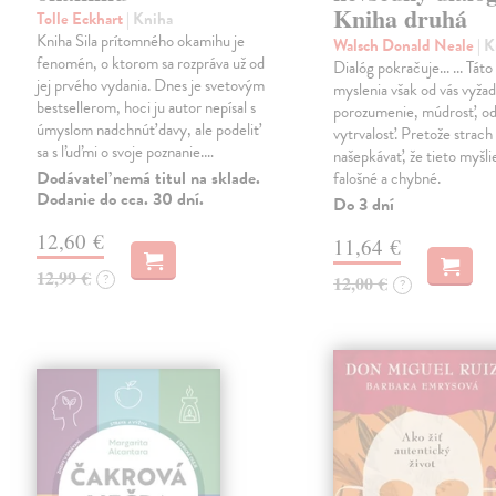
Kniha druhá
Tolle Eckhart
| Kniha
Kniha Sila prítomného okamihu je
Walsch Donald Neale
| 
fenomén, o ktorom sa rozpráva už od
Dialóg pokračuje... ... Tát
jej prvého vydania. Dnes je svetovým
myslenia však od vás vyža
bestsellerom, hoci ju autor nepísal s
porozumenie, múdrosť, od
úmyslom nadchnúť davy, ale podeliť
vytrvalosť. Pretože strac
sa s ľuďmi o svoje poznanie.…
našepkávať, že tieto myšli
Dodávateľ nemá titul na sklade.
falošné a chybné.
Dodanie do cca. 30 dní.
Do 3 dní
12,60 €
11,64 €
12,99 €
?
12,00 €
?