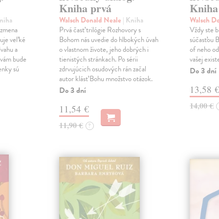
Kniha prvá
Kniha 
Kniha
Walsch Donald Neale
| Kniha
Walsch D
o zmena
Prvá časť trilógie Rozhovory s
Vždy ste b
duje veľké
Bohom nás uvedie do hlbokých úvah
súčasťou B
vahu a
o vlastnom živote, jeho dobrých i
of neho od
h vám bude
tienistých stránkach. Po sérii
vašej exist
enky sú
zdrvujúcich osudových rán začal
Do 3 dní
autor klásť Bohu množstvo otázok.
13,58 
Do 3 dní
14,00 €
11,54 €
11,90 €
?