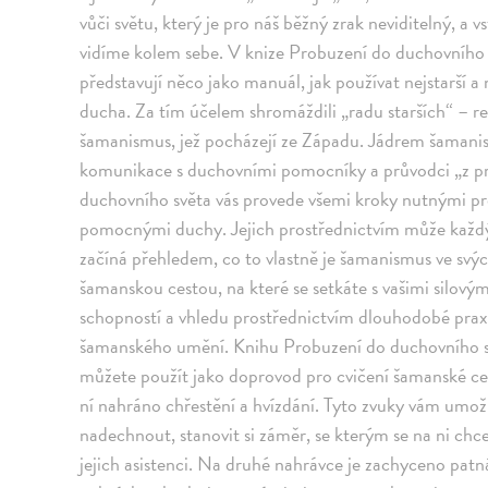
vůči světu, který je pro náš běžný zrak neviditelný, a vs
vidíme kolem sebe. V knize Probuzení do duchovníh
představují něco jako manuál, jak používat nejstarší a 
ducha. Za tím účelem shromáždili „radu starších“ – re
šamanismus, jež pocházejí ze Západu. Jádrem šamani
komunikace s duchovními pomocníky a průvodci „z prvn
duchovního světa vás provede všemi kroky nutnými pro
pomocnými duchy. Jejich prostřednictvím může každýz
začíná přehledem, co to vlastně je šamanismus ve svý
šamanskou cestou, na které se setkáte s vašimi silový
schopností a vhledu prostřednictvím dlouhodobé prax
šamanského umění. Knihu Probuzení do duchovního sv
můžete použít jako doprovod pro cvičení šamanské ces
ní nahráno chřestění a hvízdání. Tyto zvuky vám umožní
nadechnout, stanovit si záměr, se kterým se na ni 
jejich asistenci. Na druhé nahrávce je zachyceno patn