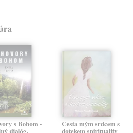
túra
vory s Bohom -
Cesta mým srdcem s
ný dialóg.
dotekem spirituality