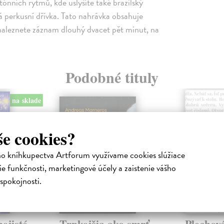
nních rytmů, kde uslyšíte také brazilský
ká perkusní dřívka. Tato nahrávka obsahuje
 naleznete záznam dlouhý dvacet pět minut, na
Podobné tituly
na sklade
še cookies?
ho kníhkupectva Artforum využívame cookies slúžiace
e funkčnosti, marketingové účely a zaistenie vášho
spokojnosti.
ejisté
Trpkejšia ako smrť
Plechov