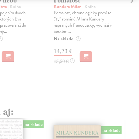
pr
 Eva
| Kniha
Kundera Milan
| Kniha
sm
 spojením dvoch
Pomalost, chronologicky první ze
 ktorých Eva
čtyř románů Milana Kundery
Mik
pracovala až do
napsaných francouzsky, vychází v
Mon
ný...
českém ...
publ
Na sklade
kľú
?
?
hist
14,73 €
Na 
15,50 €
?
23
24,
 aj:
na sklade
na sklade