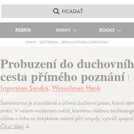
REBRÍK
KNIHY
BOOKS
KNIHY
-
EZOTERIKA
-
ŠPEKULATÍVNA LITERATÚRA
Probuzení do duchovníh
cesta přímého poznání
Ingerman Sandra
,
Wesselman Hank
Šamanismus je starodávná a účinná duchovní praxe, která n
změn. V našem moderním světě, kterému vládnou technologie, js
cítíme a čeho se dotýkáme našimi pěti smysly, vytváří spojen
Čítať ďalej
↓