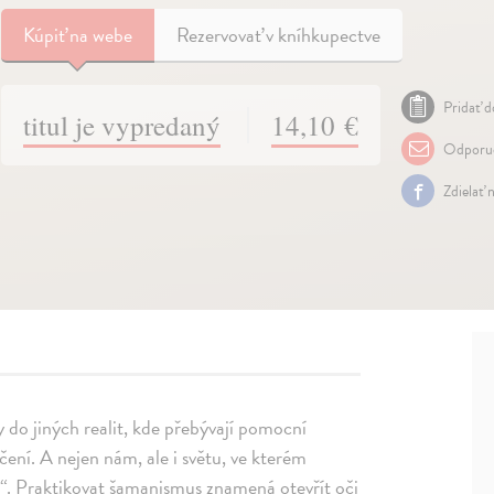
Kúpiť
na webe
Rezervovať v kníhkupectve
Pridať d
titul je vypredaný
14,10 €
Odporuč
Zdielať 
y do jiných realit, kde přebývají pomocní
ení. A nejen nám, ale i světu, ve kterém
ě“. Praktikovat šamanismus znamená otevřít oči