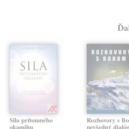
Ďal
Sila prítomného
Rozhovory s B
okamihu
nevšedný dialóg