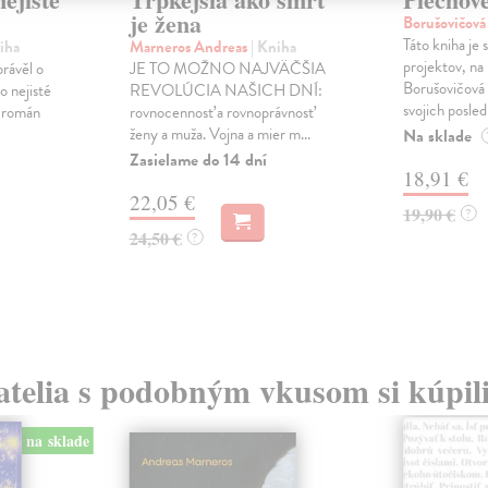
je žena
Borušovičová
Táto kniha je
iha
Marneros Andreas
| Kniha
projektov, na
právěl o
JE TO MOŽNO NAJVÄČŠIA
Borušovičová 
o nejisté
REVOLÚCIA NAŠICH DNÍ:
svojich posled
ý román
rovnocennosť a rovnoprávnosť
ženy a muža. Vojna a mier m...
Na sklade
Zasielame do 14 dní
18,91 €
22,05 €
19,90 €
?
24,50 €
?
atelia s podobným vkusom si kúpili
na sklade