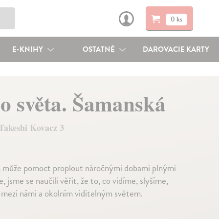
0 ks
E-KNIHY
OSTATNÉ
DAROVACIE KARTY
o světa. Šamanská
Takeshi Kovacz 3
ám může pomoct proplout náročnými dobami plnými
me se naučili věřit, že to, co vidíme, slyšíme,
í mezi námi a okolním viditelným světem.