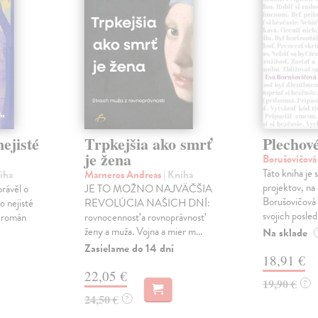
ejisté
Trpkejšia ako smrť
Plechov
je žena
Borušovičová
Táto kniha je
iha
Marneros Andreas
| Kniha
projektov, na
právěl o
JE TO MOŽNO NAJVÄČŠIA
Borušovičová 
o nejisté
REVOLÚCIA NAŠICH DNÍ:
svojich posled
ý román
rovnocennosť a rovnoprávnosť
ženy a muža. Vojna a mier m...
Na sklade
Zasielame do 14 dní
18,91 €
22,05 €
19,90 €
?
24,50 €
?