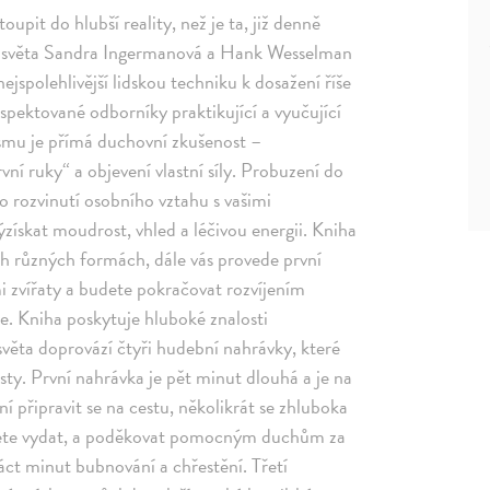
toupit do hlubší reality, než je ta, již denně
o světa Sandra Ingermanová a Hank Wesselman
nejspolehlivější lidskou techniku k dosažení říše
spektované odborníky praktikující a vyučující
smu je přímá duchovní zkušenost –
í ruky“ a objevení vlastní síly. Probuzení do
 rozvinutí osobního vztahu s vašimi
ískat moudrost, vhled a léčivou energii. Kniha
ch různých formách, dále vás provede první
mi zvířaty a budete pokračovat rozvíjením
e. Kniha poskytuje hluboké znalosti
ěta doprovází čtyři hudební nahrávky, které
ty. První nahrávka je pět minut dlouhá a je na
 připravit se na cestu, několikrát se zhluboka
chcete vydat, a poděkovat pomocným duchům za
áct minut bubnování a chřestění. Třetí