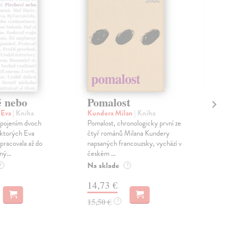
é nebo
Pomalost
Sl
pr
 Eva
| Kniha
Kundera Milan
| Kniha
sm
 spojením dvoch
Pomalost, chronologicky první ze
 ktorých Eva
čtyř románů Milana Kundery
Mik
pracovala až do
napsaných francouzsky, vychází v
Mon
ný...
českém ...
publ
Na sklade
kľú
?
?
hist
14,73 €
Na 
15,50 €
?
23
24,