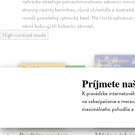
nahrávka obsahuje patnáctiminutovou sekvenci monotó
strunný nástroj berimbau, různá chřestidla a australs
rovněž pravidelný rytmický beat. Na čtvrté nahrávce
němž bubnují tři bubeníci zároveň.
High-contrast mode
na sklade
Príjmete na
K prevádzke internetové
na zabezpečenie a merani
maximálneho pohodlia a 
Predtým a potom
Město a jeho n