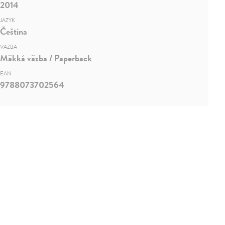
2014
JAZYK
Čeština
VÄZBA
Mäkká väzba / Paperback
EAN
9788073702564