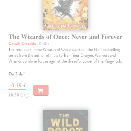
The Wizards of Once: Never and Forever
Cowell Cressida
| Kniha
The final book in the Wizards of Once quartet - the No.1 bestselling
series from the author of How to Train Your Dragon. Warriors and
Wizards combine forces against the dreadful power of the Kingwitch,
…
Do 3 dní
10,19 €
10,50 €
?