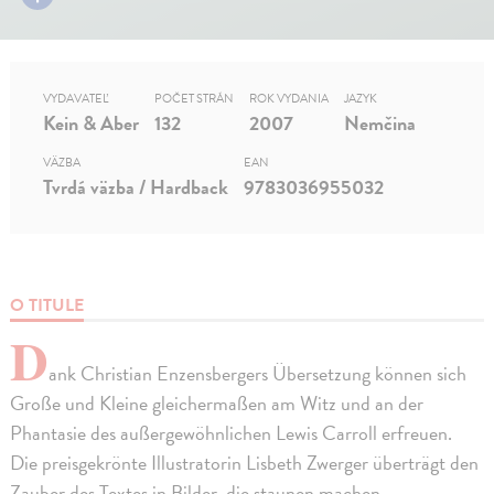
VYDAVATEĽ
POČET STRÁN
ROK VYDANIA
JAZYK
Kein & Aber
132
2007
Nemčina
VÄZBA
EAN
Tvrdá väzba / Hardback
9783036955032
O TITULE
D
ank Christian Enzensbergers Übersetzung können sich
Große und Kleine gleichermaßen am Witz und an der
Phantasie des außergewöhnlichen Lewis Carroll erfreuen.
Die preisgekrönte Illustratorin Lisbeth Zwerger überträgt den
Zauber des Textes in Bilder, die staunen machen.