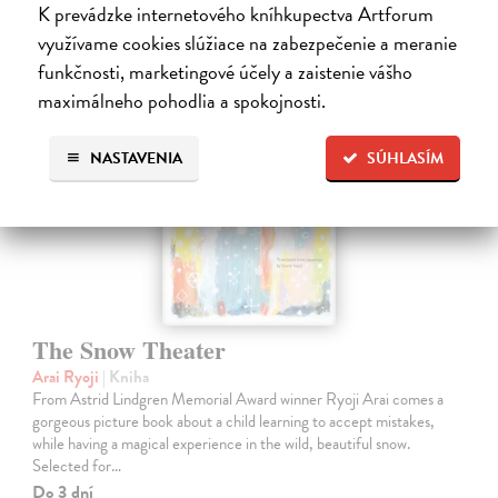
14,95 €
?
K prevádzke internetového kníhkupectva Artforum
využívame cookies slúžiace na zabezpečenie a meranie
funkčnosti, marketingové účely a zaistenie vášho
maximálneho pohodlia a spokojnosti.
NASTAVENIA
SÚHLASÍM
The Snow Theater
Arai Ryoji
| Kniha
From Astrid Lindgren Memorial Award winner Ryoji Arai comes a
gorgeous picture book about a child learning to accept mistakes,
while having a magical experience in the wild, beautiful snow.
Selected for…
Do 3 dní