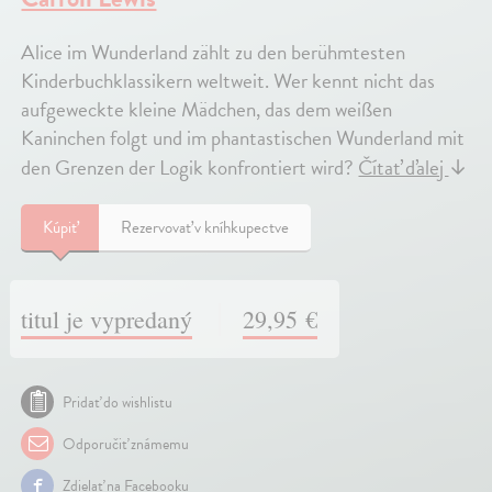
Alice im Wunderland zählt zu den berühmtesten
Kinderbuchklassikern weltweit. Wer kennt nicht das
aufgeweckte kleine Mädchen, das dem weißen
Kaninchen folgt und im phantastischen Wunderland mit
den Grenzen der Logik konfrontiert wird?
Čítať ďalej
↓
Kúpiť
Rezervovať v kníhkupectve
titul je vypredaný
29,95 €
Pridať do wishlistu
Odporučiť známemu
Zdielať na Facebooku