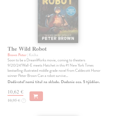
The Wild Robot
Brown Peter
| Kniha
Soon to be a DreamWorks movie, coming to theaters
9/20/24!Wall-E meets Hatchet in this #1 New York Times
bestselling illustrated middle grade novel from Caldecott Honor
winner Peter Brown Can a robot survive…
Dodávateľ nemá titul na sklade. Dodanie cca. 5 týždňov.
10,62 €
10,95 €
?