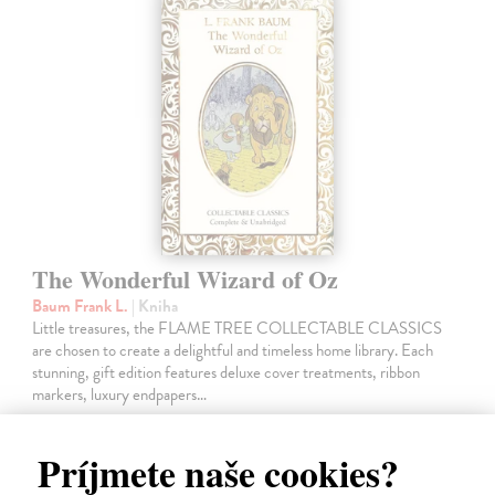
The Wonderful Wizard of Oz
Baum Frank L.
| Kniha
Little treasures, the FLAME TREE COLLECTABLE CLASSICS
are chosen to create a delightful and timeless home library. Each
stunning, gift edition features deluxe cover treatments, ribbon
markers, luxury endpapers…
Dodávateľ nemá titul na sklade. Dodanie cca. 5 týždňov.
Príjmete naše cookies?
14,50 €