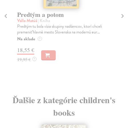
Město a jeho nejisté zdi
Murakami Haruki
| Kniha
i
Ty jsi to byla, kdo mi vyprávěl o tom městě. Město a
jeho nejisté zdi – dlouho očekávaný román Haru...
Na sklade
?
31,21 €
32,85 €
?
Ďalšie z kategórie children's
books