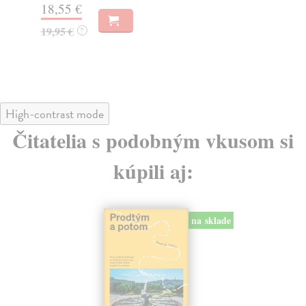
31,21 €
22
32,85 €
?
24
High-contrast mode
Čitatelia s podobným vkusom si
kúpili aj:
na sklade