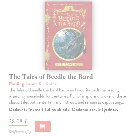
The Tales of Beedle the Bard
Rowling Joanne K.
| Kniha
The Tales of Beedle the Bard has been favourite bedtime reading in
wizarding households for centuries. Full of magic and trickery, these
classic tales both entertain and instruct, and remain as captivating…
Dodávateľ nemá titul na sklade. Dodanie cca. 5 týždňov.
28,08 €
28,95 €
?