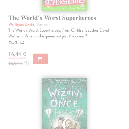
The World´s Worst Superheroes
Walliams David
| Kniha
The World’s Worst Superheroes, from Children's author David
Walliams. When is the queen not just the queen?
Do 3 dní
16,44 €
16,95 €
?