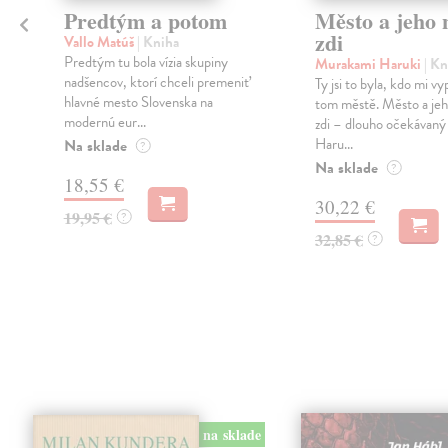
Predtým a potom
Město a jeho n
zdi
Vallo Matúš
| Kniha
Predtým tu bola vízia skupiny
Murakami Haruki
| Kn
nadšencov, ktorí chceli premeniť
Ty jsi to byla, kdo mi vy
hlavné mesto Slovenska na
tom městě. Město a jeh
modernú eur...
zdi – dlouho očekávan
Haru...
Na sklade
?
Na sklade
?
18,55 €
30,22 €
19,95 €
?
32,85 €
?
na sklade