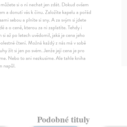
, můžete si o ní nechat jen zdát. Dokud ovšem
 a donutí vás k činu. Založíte kapelu a pořád
ami sebou a plníte si sny. A za svým si jdete
 a o ceně, kterou za ni zaplatíte. Tehdy i
n si až po letech uvědomil, jaká je cena jeho
ž bolestné čtení. Možná každý z nás má v sobě
 žít si jen po svém. Jenže její cena je pro
me. Nebo to ani nezkusíme. Ale tahle kniha
n napůl.
Podobné tituly