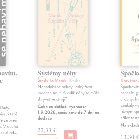
bavím.
Systémy něhy
Špačk
e
Šindelka Marek
| Kniha
Kroutvor 
Nepodobá se někdy lidský život
Špačkován
mechanismu? A kolik něhy se může
padesáti gl
skrývat ve stroji?
drobných 
vznikaly v
Čaká sa dotlač, vychádza
m Rady
různým spo
1.9.2026, zasielame do 7 dní od
ise, které
příležitost
dotlače
le zároveň
Na sklad
ka. V duchu
22,33 €
pokušitel…
13,30 