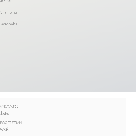
ishlistu
ť známemu
 Facebooku
VYDAVATEĽ
Jota
POČET STRÁN
536