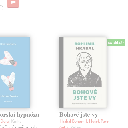
?
na sklade
orská hypnóza
Bohové jste vy
á Dora
| Kniha
Hrabal Bohumil, Hošek Pavel
lé a černé magii, smyslu
(ed.)
| Kniha