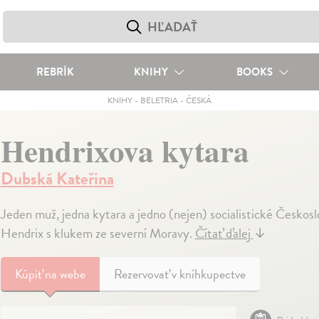
REBRÍK
KNIHY
BOOKS
KNIHY
-
BELETRIA
-
ČESKÁ
Hendrixova kytara
Dubská Kateřina
Jeden muž, jedna kytara a jedno (nejen) socialistické Českos
Hendrix s klukem ze severní Moravy.
Čítať ďalej
↓
Kúpiť
na webe
Rezervovať v kníhkupectve