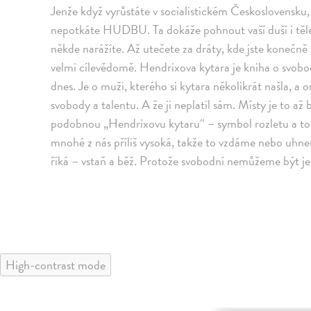
Jenže když vyrůstáte v socialistickém Československu
nepotkáte HUDBU. Ta dokáže pohnout vaší duší i tělem
někde narážíte. Až utečete za dráty, kde jste konečně s
velmi cílevědomě. Hendrixova kytara je kniha o svobodě
dnes. Je o muži, kterého si kytara několikrát našla, a o
svobody a talentu. A že ji neplatil sám. Místy je to a
podobnou „Hendrixovu kytaru“ – symbol rozletu a touhy
mnohé z nás příliš vysoká, takže to vzdáme nebo uhne
říká – vstaň a běž. Protože svobodní nemůžeme být je
High-contrast mode