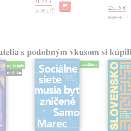
16,44 €
23,16 €
16,95 €
?
24,90 €
?
atelia s podobným vkusom si kúpili
na sklade
na sklade
novinka