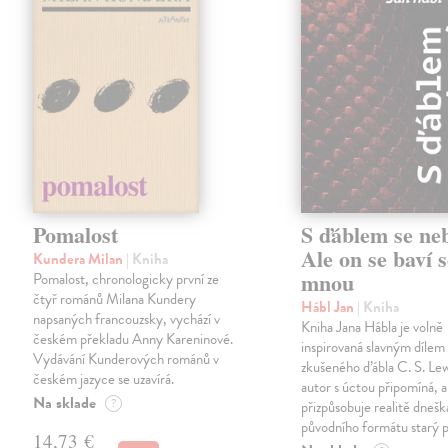
Pomalost
S ďáblem se ne
Ale on se baví s
Kundera Milan
| Kniha
mnou
Pomalost, chronologicky první ze
čtyř románů Milana Kundery
Hábl Jan
| Kniha
napsaných francouzsky, vychází v
Kniha Jana Hábla je volně
českém překladu Anny Kareninové.
inspirovaná slavným díle
Vydávání Kunderových románů v
zkušeného ďábla C. S. Lew
českém jazyce se uzavírá.
autor s úctou připomíná, a
Na sklade
?
přizpůsobuje realitě dneš
původního formátu starý 
14,73 €