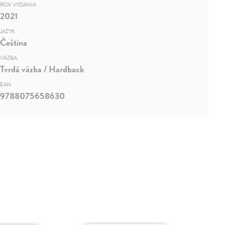
ROK VYDANIA
2021
JAZYK
Čeština
VÄZBA
Tvrdá väzba / Hardback
EAN
9788075658630