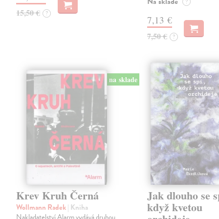
Na sklade
?
15,50 €
?
7,13 €
7,50 €
?
na sklade
Krev Kruh Černá
Jak dlouho se s
když kvetou
Wollmann Radek
| Kniha
orchideje
Nakladatelství Alarm vydává druhou