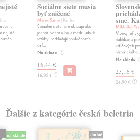
ejisté
Sociálne siete musia
Slovens
byť zničené
prichád
sme. Ka
iha
Marec Samo
| Kniha
právěl o
Sociálne siete nám ubližujú ako
Mikloško Fra
o nejisté
jednotlivcom a kazia medziľudské
Monograficky
ý román
vzťahy, rozkladajú spoločnosť a
publikácia pri
def...
kľúčových pr
historického u
Na sklade
?
Na sklade
16,44 €
23,16 €
16,95 €
?
24,90 €
?
Ďalšie z kategórie česká beletria
dotlač
na sklade