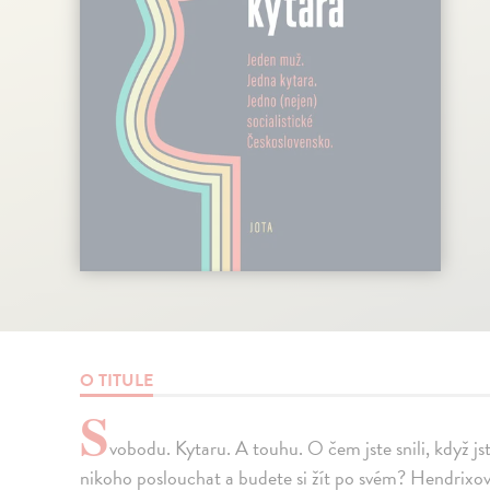
O TITULE
S
vobodu. Kytaru. A touhu. O čem jste snili, když js
nikoho poslouchat a budete si žít po svém? Hendrixov