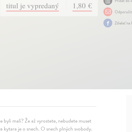
Pridať do w
titul je vypredaný
1,80 €
Odporuči
Zdielať na
te byli malí? Že až vyrostete, nebudete muset
a kytara je o snech. O snech plných svobody.