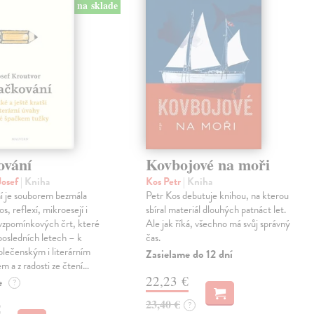
na sklade
ování
Kovbojové na moři
Josef
| Kniha
Kos Petr
| Kniha
í je souborem bezmála
Petr Kos debutuje knihou, na kterou
os, reflexí, mikroesejí i
sbíral materiál dlouhých patnáct let.
vzpomínkových črt, které
Ale jak říká, všechno má svůj správný
 posledních letech – k
čas.
lečenským i literárním
Zasielame do 12 dní
em a z radosti ze čtení…
22,23 €
e
?
23,40 €
?
€