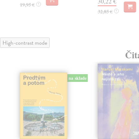
30,22 €
19,95 €
?
32,85 €
?
High-contrast mode
Čit
na sklade