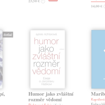
23,50 €
?
14,00 €
dotlač
pí,
Humor jako zvláštní
Marib
rozměr vědomí
Kaprálov
Kniha o bí
Richterová Sylvie
| Kniha