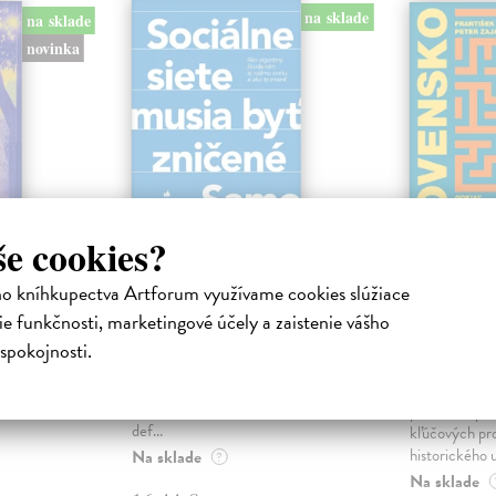
na sklade
na sklade
novinka
še cookies?
ejisté
Sociálne siete musia
Slovens
ho kníhkupectva Artforum využívame cookies slúžiace
byť zničené
prichád
e funkčnosti, marketingové účely a zaistenie vášho
sme. Ka
iha
Marec Samo
| Kniha
spokojnosti.
právěl o
Sociálne siete nám ubližujú ako
Mikloško Fra
o nejisté
jednotlivcom a kazia medziľudské
Monograficky
ý román
vzťahy, rozkladajú spoločnosť a
publikácia pri
def...
kľúčových pr
historického u
Na sklade
?
Na sklade