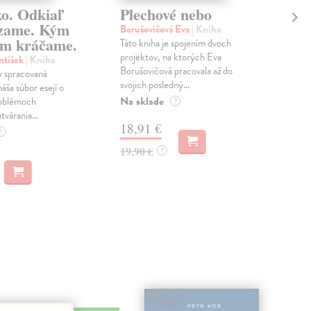
ko. Odkiaľ
Plechové nebo
Po
zame. Kým
Borušovičová Eva
| Kniha
Kun
m kráčame.
Táto kniha je spojením dvoch
Poma
projektov, na ktorých Eva
čty
ntišek
| Kniha
Borušovičová pracovala až do
naps
 spracovaná
svojich posledný...
česk
náša súbor esejí o
Na sklade
Na 
oblémoch
?
tvárania...
18,91 €
14
?
19,90 €
15,
?