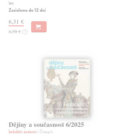
let.
Zasielame do 12 dní
6,31 €
6,50 €
?
Dějiny a současnost 6/2025
kolektív autorov
| Časopis