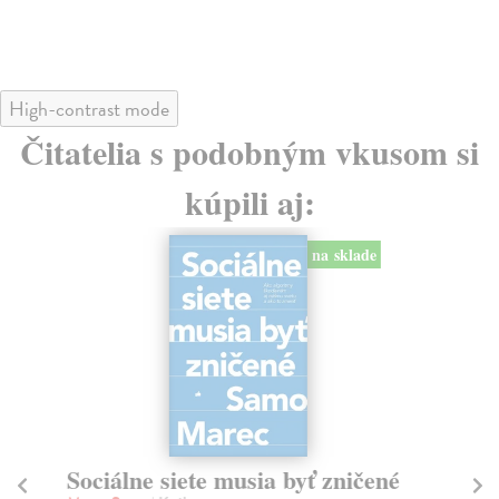
High-contrast mode
Čitatelia s podobným vkusom si
kúpili aj:
na sklade
Sociálne siete musia byť zničené
S