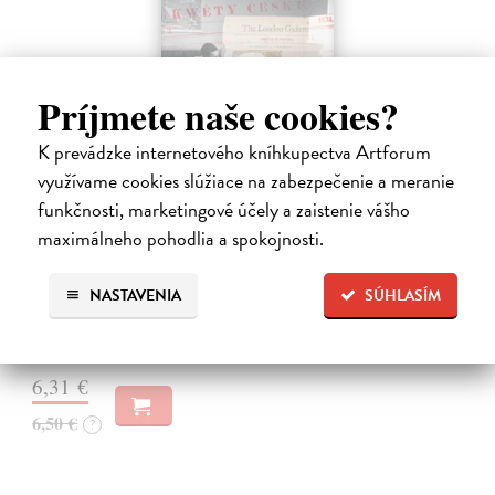
Príjmete naše cookies?
K prevádzke internetového kníhkupectva Artforum
využívame cookies slúžiace na zabezpečenie a meranie
Dějiny a současnost 2/2026
funkčnosti, marketingové účely a zaistenie vášho
kolektív autorov
| Časopis
maximálneho pohodlia a spokojnosti.
Odborně popularizační časopis Média a jejich nezávislost, ale také
jejich vliv (v pozitivním i negativním smyslu) a moc, to vše je
NASTAVENIA
SÚHLASÍM
komplexní problematika, která povětšinou postrádá jednoduché a
snadné…
Zasielame do 12 dní
6,31 €
6,50 €
?