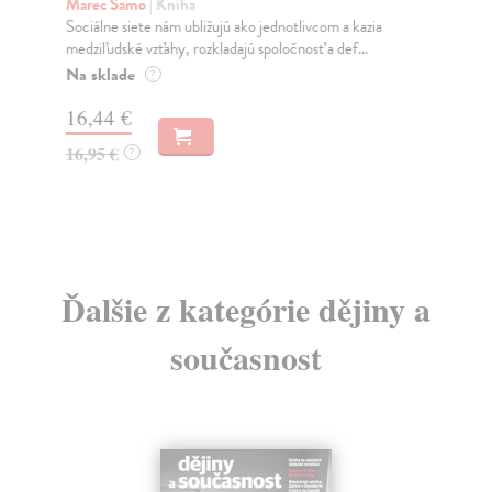
K
Marec Samo
| Kniha
Sociálne siete nám ubližujú ako jednotlivcom a kazia
Mik
medziľudské vzťahy, rozkladajú spoločnosť a def...
Mon
o k
Na sklade
?
Na
16,44 €
23
16,95 €
?
24
Ďalšie z kategórie dějiny a
současnost