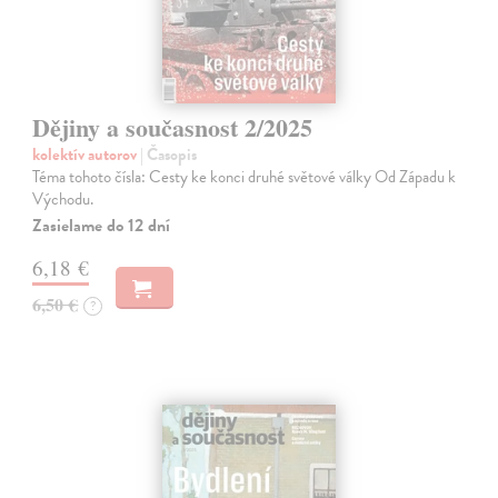
Dějiny a současnost 2/2025
kolektív autorov
| Časopis
Téma tohoto čísla: Cesty ke konci druhé světové války Od Západu k
Východu.
Zasielame do 12 dní
6,18 €
6,50 €
?