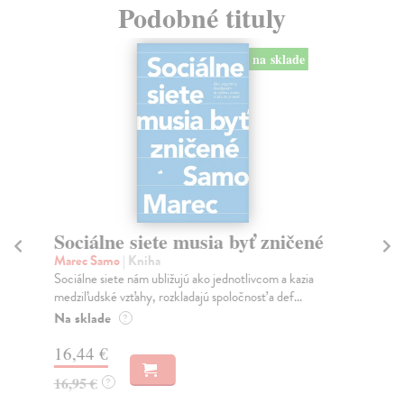
Podobné tituly
na sklade
Sociálne siete musia byť zničené
S
K
Marec Samo
| Kniha
Sociálne siete nám ubližujú ako jednotlivcom a kazia
Mik
medziľudské vzťahy, rozkladajú spoločnosť a def...
Mon
o k
Na sklade
?
Na
16,44 €
23
16,95 €
?
24