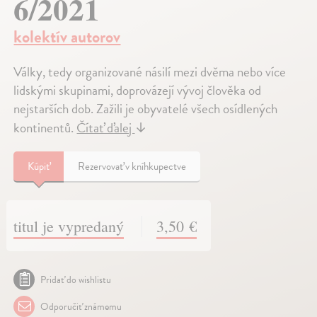
6/2021
kolektív autorov
Války, tedy organizované násilí mezi dvěma nebo více
lidskými skupinami, doprovázejí vývoj člověka od
nejstarších dob. Zažili je obyvatelé všech osídlených
kontinentů.
Čítať ďalej
↓
Kúpiť
Rezervovať v kníhkupectve
titul je vypredaný
3,50 €
Pridať do wishlistu
Odporučiť známemu