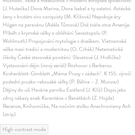
mužnosti. Válka a maskulinita v moderní evropské společnosti
(J. Hutečka) Dona Marina, Dona Isabel a ty ostatní. Aztécké
ženy v krutém víru conquisty (M. Křížová) Nepokoje éry
Hógen na paravánu (Adéla Tůmová) Dvě tváře otce Arsenije.
Příběh z krymské války a obléhání Sevastopolu (P.
Wohlmuth) Propojování mytologie s dneškem. Vietnamská
válka mezi tradicí a modernitou (O. Crhák) Netematické
články České stavovské povstání: Slavatové (J. Hrdlička)
Vystavování dějin (nový seriál) Rozhovor s Barbarou
Kirshenblatt-Gimblett „Máme Prusy v zádech“. K 155. výročí
poslední prusko-rakouské války (P. Bělina – Z. Munzar)
Dějiny do uší Havárie parníku Eastland (J. Kříž) Dopis jako
zdroj nákazy aneb Karanténa v Benátkách (Z. Hojda)
Recenze, Knihovnička, Na nočním stolku Anachronismy Ach
(strip)
High-contrast mode