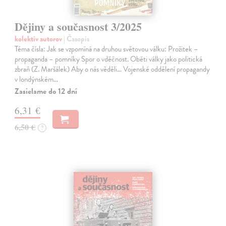
Dějiny a současnost 3/2025
kolektív autorov
| Časopis
Téma čísla: Jak se vzpomíná na druhou světovou válku: Prožitek –
propaganda – pomníky Spor o vděčnost. Oběti války jako politická
zbraň (Z. Maršálek) Aby o nás věděli… Vojenské oddělení propagandy
v londýnském…
Zasielame do 12 dní
6,31 €
6,50 €
?