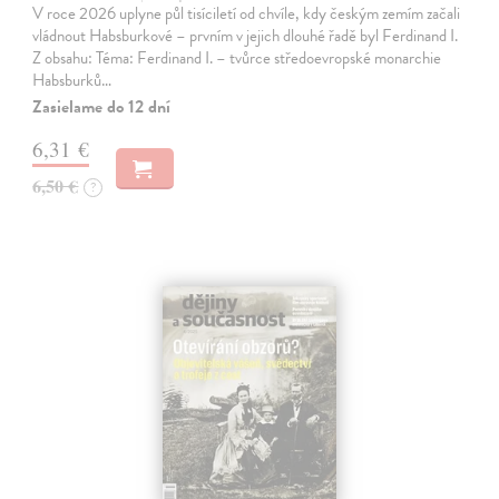
V roce 2026 uplyne půl tisíciletí od chvíle, kdy českým zemím začali
vládnout Habsburkové – prvním v jejich dlouhé řadě byl Ferdinand I.
Z obsahu: Téma: Ferdinand I. – tvůrce středoevropské monarchie
Habsburků…
Zasielame do 12 dní
6,31 €
6,50 €
?