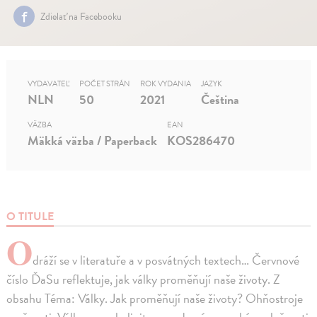
Zdielať na Facebooku
VYDAVATEĽ
POČET STRÁN
ROK VYDANIA
JAZYK
NLN
50
2021
Čeština
VÄZBA
EAN
Mäkká väzba / Paperback
KOS286470
O TITULE
O
dráží se v literatuře a v posvátných textech… Červnové
číslo ĎaSu reflektuje, jak války proměňují naše životy. Z
obsahu Téma: Války. Jak proměňují naše životy? Ohňostroje