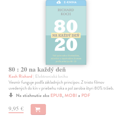
E-KNIHA
80 : 20 na každý deň
Koch Richard
| Elektronická kniha
Vesmír funguje podľa základných princípov. Z tristo filmov
uvedených do kín v priebehu roka a pol zarobia štyri 80% tržieb.
Na stiahnutie ako
EPUB
,
MOBI
a
PDF
9,95 €