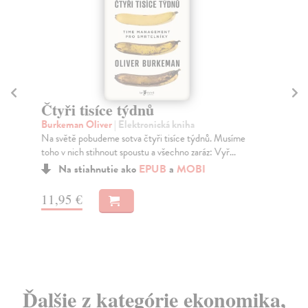
Čtyři tisíce týdnů
Lí
Burkeman Oliver
| Elektronická kniha
Si
Na světě pobudeme sotva čtyři tisíce týdnů. Musíme
„Mi
toho v nich stihnout spoustu a všechno zaráz: Vyř...
upř
Na stiahnutie ako
EPUB
a
MOBI
11,95 €
10
Ďalšie z kategórie ekonomika,