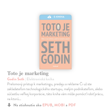
E-KNIHA
Toto je marketing
Godin Seth
| Elektronická kniha
Prelomový prístup k marketingu, predaju a reklame Či už ste
zakladateľom technologického startupu, malým podnikateľom, alebo
súčasťou veľkej korporácie, táto kniha vám môže pomôcť robiť prácu,
na ktorú…
Na stiahnutie ako
EPUB
,
MOBI
a
PDF