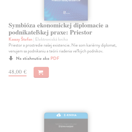
Symbióza ekonomickej diplomacie a
podnikateľskej praxe: Priestor
Kassay Štefan
| Elektronická kniha
Priestor a prostredie našej existencie. Nie som kariérny diplomat,
venujem sa podnikaniu a teórii riadenia veľkých podnikov.
Na stiahnutie ako
PDF
48,00 €
E-KNIHA