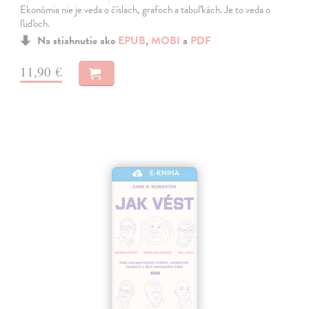
Ekonómia nie je veda o číslach, grafoch a tabuľkách. Je to veda o
ľuďoch.
Na stiahnutie ako
EPUB
,
MOBI
a
PDF
11,90 €
E-KNIHA