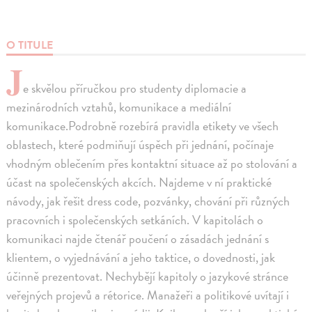
O TITULE
J
e skvělou příručkou pro studenty diplomacie a
mezinárodních vztahů, komunikace a mediální
komunikace.Podrobně rozebírá pravidla etikety ve všech
oblastech, které podmiňují úspěch při jednání, počínaje
vhodným oblečením přes kontaktní situace až po stolování a
účast na společenských akcích. Najdeme v ní praktické
návody, jak řešit dress code, pozvánky, chování při různých
pracovních i společenských setkáních. V kapitolách o
komunikaci najde čtenář poučení o zásadách jednání s
klientem, o vyjednávání a jeho taktice, o dovednosti, jak
účinně prezentovat. Nechybějí kapitoly o jazykové stránce
veřejných projevů a rétorice. Manažeři a politikové uvítají i