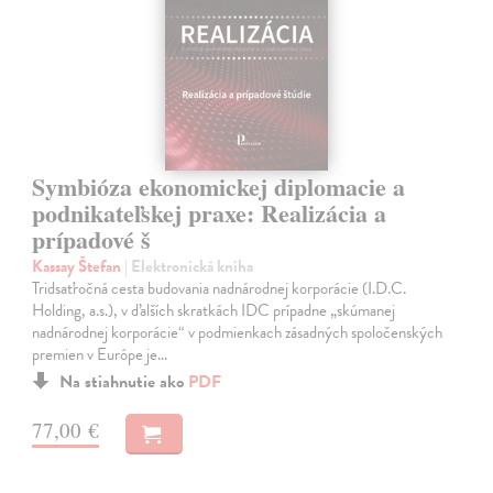
Symbióza ekonomickej diplomacie a
podnikateľskej praxe: Realizácia a
prípadové š
Kassay Štefan
| Elektronická kniha
Tridsaťročná cesta budovania nadnárodnej korporácie (I.D.C.
Holding, a.s.), v ďalších skratkách IDC prípadne „skúmanej
nadnárodnej korporácie“ v podmienkach zásadných spoločenských
premien v Európe je…
Na stiahnutie ako
PDF
77,00 €