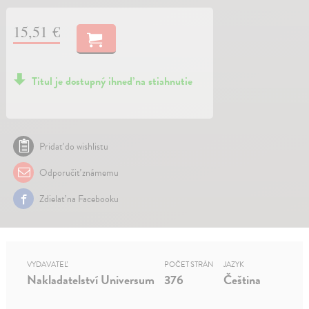
15,51 €
Titul je dostupný ihneď na stiahnutie
Pridať do wishlistu
Odporučiť známemu
Zdielať na Facebooku
VYDAVATEĽ
POČET STRÁN
JAZYK
Nakladatelství Universum
376
Čeština