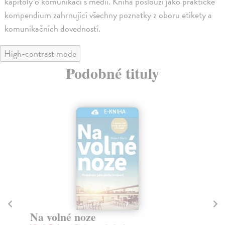
kapitoly o komunikaci s médii. Kniha poslouží jako praktické
kompendium zahrnující všechny poznatky z oboru etikety a
komunikačních dovedností.
High-contrast mode
Podobné tituly
E-KNIHA
Na volné noze
M