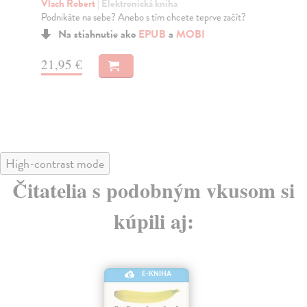
Vlach Robert
| Elektronická kniha
Ac
Podnikáte na sebe? Anebo s tím chcete teprve začít?
Dok
uka
Na stiahnutie ako
EPUB
a
MOBI
21,95 €
17
High-contrast mode
Čitatelia s podobným vkusom si
kúpili aj:
E-KNIHA