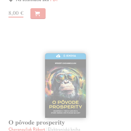
8,00 €
E-KNIHA
O pôvode prosperity
Chovanculiak Róbert
| Elektronická kniha