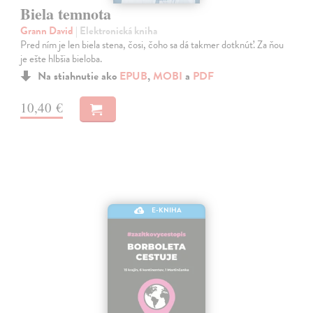
Biela temnota
Grann David
| Elektronická kniha
Pred ním je len biela stena, čosi, čoho sa dá takmer dotknúť. Za ňou
je ešte hlbšia bieloba.
Na stiahnutie ako
EPUB
,
MOBI
a
PDF
10,40 €
E-KNIHA