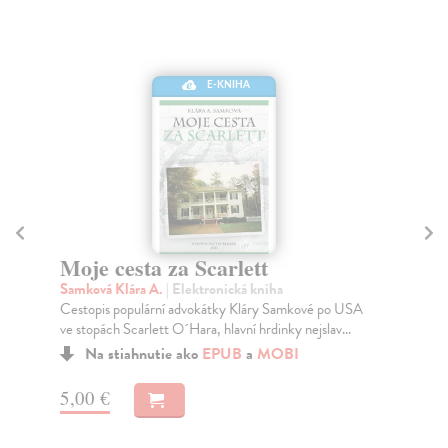
E-KNIHA
Moje cesta za Scarlett
C
Samková Klára A.
| Elektronická kniha
Uz
Cestopis populární advokátky Kláry Samkové po USA
Aut
ve stopách Scarlett O´Hara, hlavní hrdinky nejslav...
Čín
Na stiahnutie ako
EPUB
a
MOBI
5,00 €
4,