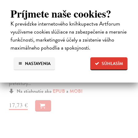
Príjmete naše cookies?
K prevádzke internetového kníhkupectva Artforum
využívame cookies slúžiace na zabezpečenie a meranie
funkčnosti, marketingové účely a zaistenie vášho
Japonské ostrovy - Zajímavosti a
maximálneho pohodlia a spokojnosti.
přízraky 47 prefektur
Vostrá Denisa, Kraemerová Alice
| Elektronická kniha
NASTAVENIA
SÚHLASÍM
Japonsko představuje směs moderních technologií, tradic a místních
přízraků – jeho hlavním rysem se tak stala harmonie zdánlivě
neslučitelných věcí. Obři namahage hledají v Akitě líné děti, v horách
prefektury…
Na stiahnutie ako
EPUB
a
MOBI
17,73 €