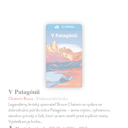
E-KNIHA
V Patagónii
Chatwin Bruce
| Elektronická kniha
Legendárny britský spisovateľ Bruce Chatwin sa vydáva na
dobrodružnú púť do srdca Patagónie – zeme mýtov, vyhnancov,
zázrakov prírody a ľudí, ktorí sa sem utiahli pred zvyškom sveta.
Výsledkom je kniha…