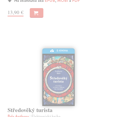
Na stiahnutie ako
EPUB
,
MOBI
a
PDF
13,90 €
E-KNIHA
Středověký turista
Bale Anthony
| Elektronická kniha