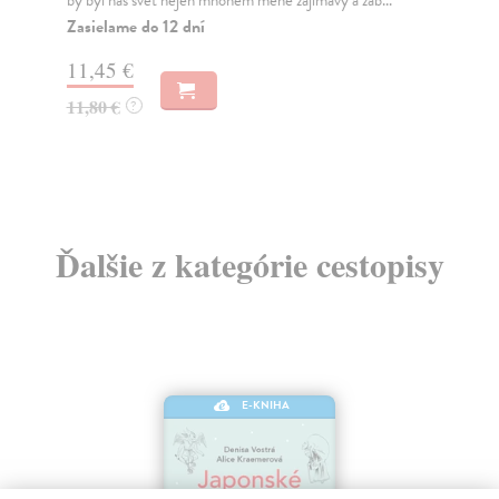
by byl náš svět nejen mnohem méně zajímavý a záb...
vše
Zasielame do 12 dní
Za
11,45 €
20
11,80 €
20
?
Ďalšie z kategórie cestopisy
E-KNIHA