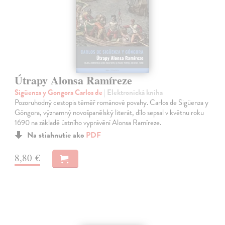
Útrapy Alonsa Ramíreze
Sigüenza y Gongora Carlos de
| Elektronická kniha
Pozoruhodný cestopis téměř románové povahy. Carlos de Sigüenza y
Góngora, významný novošpanělský literát, dílo sepsal v květnu roku
1690 na základě ústního vyprávění Alonsa Ramíreze.
Na stiahnutie ako
PDF
8,80 €