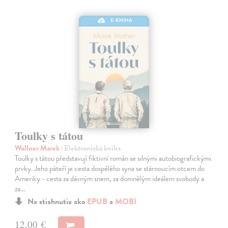
E-KNIHA
Toulky s tátou
Wollner Marek
| Elektronická kniha
Toulky s tátou představují fiktivní román se silnými autobiografickými
prvky. Jeho páteří je cesta dospělého syna se stárnoucím otcem do
Ameriky - cesta za dávným snem, za domnělým ideálem svobody a
za…
Na stiahnutie ako
EPUB
a
MOBI
12,00 €