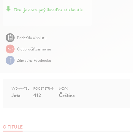
Titul je dostupný ihneď na stiahnutie
Pridať do wishlistu
Odporučiť známemu
Zdielať na Facebooku
VYDAVATEĽ
POČET STRÁN
JAZYK
Jota
412
Čeština
O TITULE