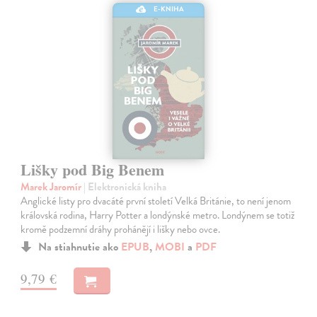
E-KNIHA
Lišky pod Big Benem
Marek Jaromír
| Elektronická kniha
Anglické listy pro dvacáté první století Velká Británie, to není jenom
královská rodina, Harry Potter a londýnské metro. Londýnem se totiž
kromě podzemní dráhy prohánějí i lišky nebo ovce.
Na stiahnutie ako
EPUB
,
MOBI
a
PDF
9,79 €