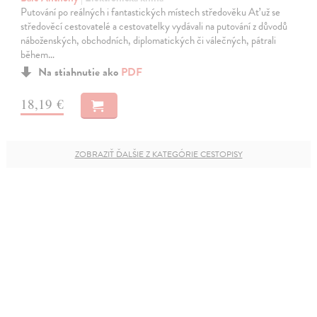
Putování po reálných i fantastických místech středověku Ať už se
středověcí cestovatelé a cestovatelky vydávali na putování z důvodů
náboženských, obchodních, diplomatických či válečných, pátrali
během…
Na stiahnutie ako
PDF
18,19 €
ZOBRAZIŤ ĎALŠIE Z KATEGÓRIE CESTOPISY