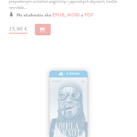
prepusteným učiteľom angličtiny v japonských dejinách, keďže
neovláda…
Na stiahnutie ako
EPUB
,
MOBI
a
PDF
15,90 €
E-KNIHA