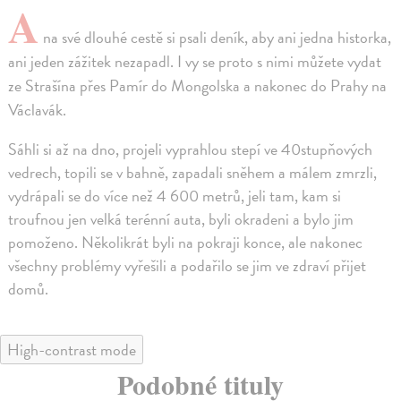
A
na své dlouhé cestě si psali deník, aby ani jedna historka,
ani jeden zážitek nezapadl. I vy se proto s nimi můžete vydat
ze Strašína přes Pamír do Mongolska a nakonec do Prahy na
Václavák.
Sáhli si až na dno, projeli vyprahlou stepí ve 40stupňových
vedrech, topili se v bahně, zapadali sněhem a málem zmrzli,
vydrápali se do více než 4 600 metrů, jeli tam, kam si
troufnou jen velká terénní auta, byli okradeni a bylo jim
pomoženo. Několikrát byli na pokraji konce, ale nakonec
všechny problémy vyřešili a podařilo se jim ve zdraví přijet
domů.
High-contrast mode
Podobné tituly