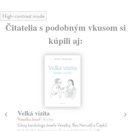
High-contrast mode
Čitatelia s podobným vkusom si
kúpili aj:
Velká vizita
V
Veselka Josef
| Kniha
Kr
Glosy kardiologa Josefa Veselky. Bez Nerudů a Čapků
Vel