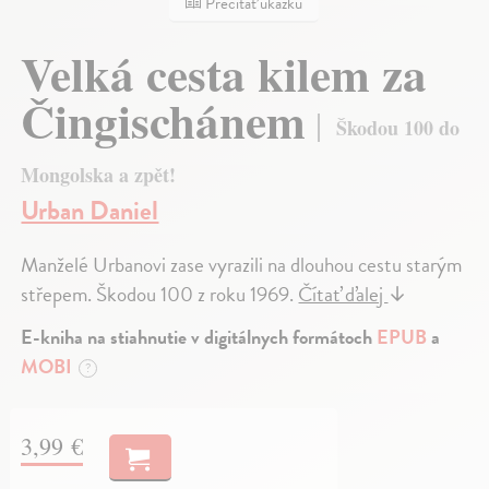
Prečítať ukážku
Velká cesta kilem za
Čingischánem
Škodou 100 do
Mongolska a zpět!
Urban Daniel
Manželé Urbanovi zase vyrazili na dlouhou cestu starým
střepem. Škodou 100 z roku 1969.
Čítať ďalej
↓
E-kniha na stiahnutie v digitálnych formátoch
EPUB
a
MOBI
?
3,99 €