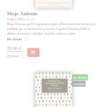
Moje Antonie
Cather Willa
| Kniha
Moje Antonie patří k nejvýznamnějším dílům americké literatury a
představuje vrchol autorčiny tvorby. Vypráví hluboký příběh o
dětství, kořenech a hledání vlastního místa ve světě.
Na sklade
?
20,90 €
22,00 €
?
na sklade
novinka