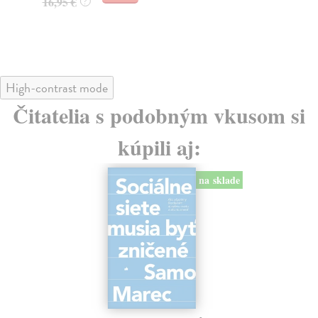
16,95 €
?
24
High-contrast mode
Čitatelia s podobným vkusom si
kúpili aj:
na sklade