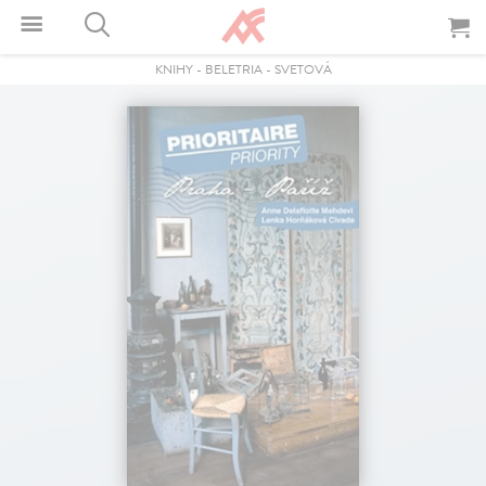
KNIHY
-
BELETRIA
-
SVETOVÁ