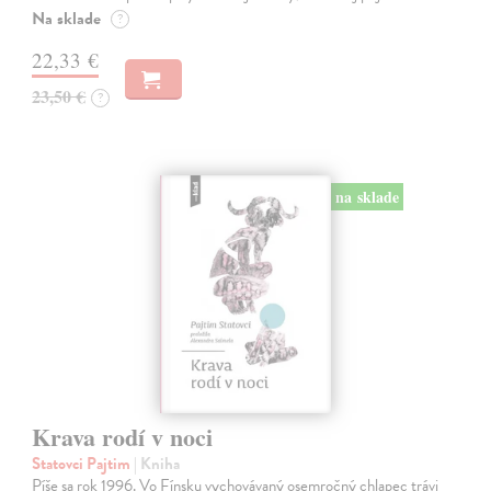
Na sklade
?
22,33 €
23,50 €
?
na sklade
Krava rodí v noci
Statovci Pajtim
| Kniha
Píše sa rok 1996. Vo Fínsku vychovávaný osemročný chlapec trávi