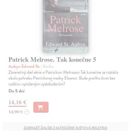
Patrick Melrose. Tak konečne 5
Aubyn Edward St.
| Kniha
Záverečný diel série o Patrickovi Melrosovi Tak konečne sa roztáča
okolo pohrebu Patrickovej matky Eleanor. Bude preňho život bez
rodičov vytúženým vyslobodením?
Do 5 dní
14,16 €
14,90 €
?
ZOBRAZIŤ ĎALŠIE Z KATEGÓRIE SVETOVÁ BELETRIA