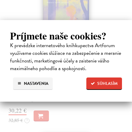
Príjmete naše cookies?
K prevádzke internetového kníhkupectva Artforum
využívame cookies slúžiace na zabezpečenie a meranie
funkčnosti, marketingové účely a zaistenie vášho
Město a jeho nejisté zdi
maximálneho pohodlia a spokojnosti.
Murakami Haruki
| Kniha
Ty jsi to byla, kdo mi vyprávěl o tom městě. Město a jeho nejisté zdi –
dlouho očekávaný román Harukiho Murakamiho volně navazuje na
NASTAVENIA
SÚHLASÍM
autorovu starší novelu z roku 1980 a tematicky se prolíná s jeho
kultovním…
Na sklade
?
30,22 €
32,85 €
?