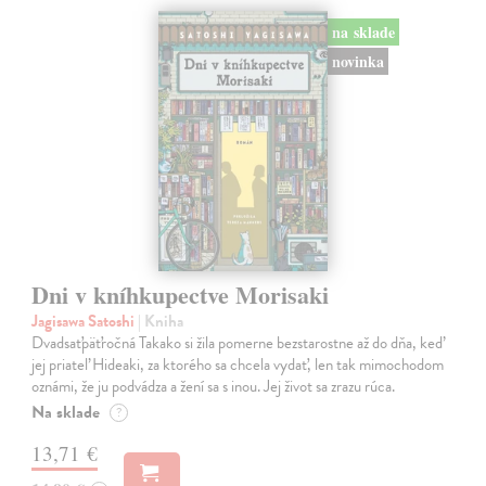
na sklade
novinka
Dni v kníhkupectve Morisaki
Jagisawa Satoshi
| Kniha
Dvadsaťpäťročná Takako si žila pomerne bezstarostne až do dňa, keď
jej priateľ Hideaki, za ktorého sa chcela vydať, len tak mimochodom
oznámi, že ju podvádza a žení sa s inou. Jej život sa zrazu rúca.
Na sklade
?
13,71 €