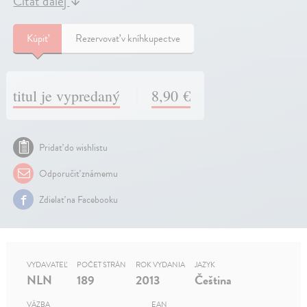
Čítať ďalej
↓
Kúpiť
Rezervovať v kníhkupectve
titul je vypredaný
8,90 €
Pridať do wishlistu
Odporučiť známemu
Zdielať na Facebooku
VYDAVATEĽ
POČET STRÁN
ROK VYDANIA
JAZYK
NLN
189
2013
Čeština
VÄZBA
EAN