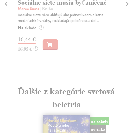
Sociálne siete musia byť zničené
S
K
Marec Samo
| Kniha
Sociálne siete nám ubližujú ako jednotlivcom a kazia
Mik
medziľudské vzťahy, rozkladajú spoločnosť a def...
Mon
o k
Na sklade
?
Na
16,44 €
23
16,95 €
?
24
Ďalšie z kategórie svetová
beletria
na sklade
novinka