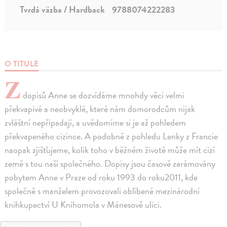
Tvrdá väzba / Hardback
9788074222283
O TITULE
Z
dopisů Anne se dozvídáme mnohdy věci velmi
překvapivé a neobvyklé, které nám domorodcům nijak
zvláštní nepřipadají, a uvědomíme si je až pohledem
překvapeného cizince. A podobně z pohledu Lenky z Francie
naopak zjišťujeme, kolik toho v běžném životě může mít cizí
země s tou naší společného. Dopisy jsou časově zarámovány
pobytem Anne v Praze od roku 1993 do roku2011, kde
společně s manželem provozovali oblíbené mezinárodní
knihkupectví U Knihomola v Mánesově ulici.