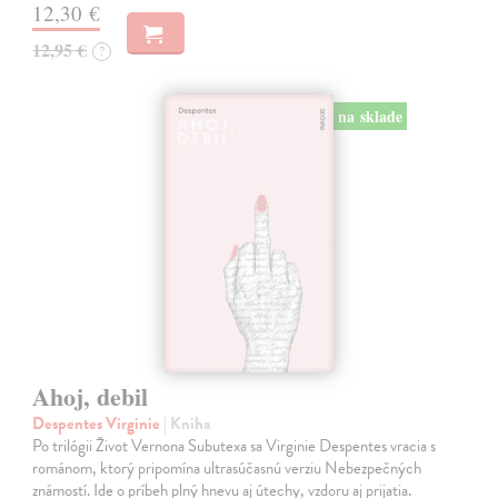
12,30 €
12,95 €
?
na sklade
Ahoj, debil
Despentes Virginie
| Kniha
Po trilógii Život Vernona Subutexa sa Virginie Despentes vracia s
románom, ktorý pripomína ultrasúčasnú verziu Nebezpečných
známostí. Ide o príbeh plný hnevu aj útechy, vzdoru aj prijatia.