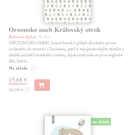
Oroonoko aneb Královský otrok
Behnová Aphra
| Kniha
OROONOKO (1688), bizarní barokní příběh afrického prince
uvrženého do otroctví v Surinamu, patří k nejvýznamnějším textům z
období počátků britského románu, bývá označován za první anglické
dílo, které…
Na sklade
?
15,68 €
16,50 €
?
na sklade