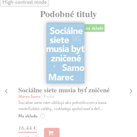
High-contrast mode
Podobné tituly
na sklade
Sociálne siete musia byť zničené
S
K
Marec Samo
| Kniha
Sociálne siete nám ubližujú ako jednotlivcom a kazia
Mik
medziľudské vzťahy, rozkladajú spoločnosť a def...
Mon
o k
Na sklade
?
Na
16,44 €
23