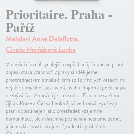
Prioritaire. Praha -
Paříž
Mehdevi Anne Delaflotte
,
Civade Horňáková Lenka
V dnešní čím dál rychlejší a uspěchanější době se psaní
dopisů stává vzácností.Zprávy si sdělujeme
prostřednictvím emailů či sms spíše v holých větách, na
nějaké zamyšlení, zastavení, úvahu, dojem či pocit nějak
nezbývá čas. A možná je to škoda… Francouzka Anne
žijící v Praze a Češka Lenka žijící ve Francii využívají
psaní dopisů nejen jako prostředek vzájemné
komunikace, ale i vlastního poznávání neznámé země,
jejich zvláštností i stejností, radostí i problémů.