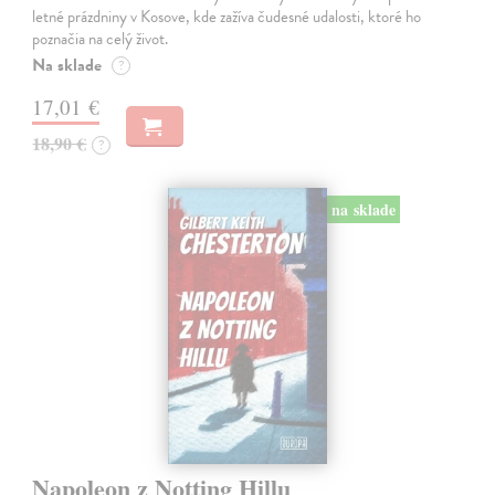
letné prázdniny v Kosove, kde zažíva čudesné udalosti, ktoré ho
poznačia na celý život.
Na sklade
?
17,01 €
18,90 €
?
na sklade
Napoleon z Notting Hillu