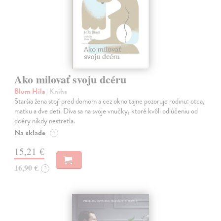
Ako milovať svoju dcéru
Blum Hila
| Kniha
Staršia žena stojí pred domom a cez okno tajne pozoruje rodinu: otca,
matku a dve deti. Díva sa na svoje vnučky, ktoré kvôli odlúčeniu od
dcéry nikdy nestretla.
Na sklade
?
15,21 €
16,90 €
?