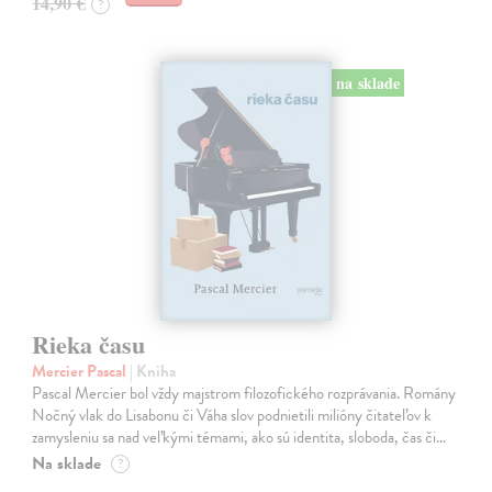
14,90 €
?
na sklade
Rieka času
Mercier Pascal
| Kniha
Pascal Mercier bol vždy majstrom filozofického rozprávania. Romány
Nočný vlak do Lisabonu či Váha slov podnietili milióny čitateľov k
zamysleniu sa nad veľkými témami, ako sú identita, sloboda, čas či…
Na sklade
?