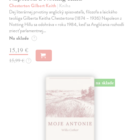
Chesterton Gilbert Keith
| Kniha
Dej literárnej prvotiny anglický spisovateľa, filozofa a laického
teológa Gilberta Keitha Chestertona (1874 – 1936) Napoleon z
Notting Hillu sa odohráva v roku 1984, keď sa Angličania rozhodli
zriecť parlamentnej…
Na sklade
?
15,19 €
15,99 €
?
na sklade