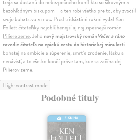
traja sa dostanú do nebezpečného konfliktu so šikovným a
bezohľadným biskupom – a ten robí všetko pre to, aby zväčšil
svoje bohatstvo a moc. Pred tridsiatimi rokmi vydal Ken
Follett čitateľsky najobľúbenejší aj najúspešnejší román
Piliere zeme
. Jeho
nový majstrovský román
Večer a ráno
zavedie čitateľa na epickú cestu do historickej minulosti
bohatej na ambície a súperenie, smrť a zrodenie, lásku a
nenávisť, a to všetko končí práve tam, kde sa začína dej
Pilierov zeme.
High-contrast mode
Podobné tituly
E-KNIHA