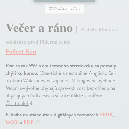
Prečítať ukážku
Večer a ráno
Príbeh, ktorý sa
odohráva pred Piliermi zeme
Follett Ken
Píše sa rok 997 a éra temného stredoveku sa pomaly
chýli ku koncu.
Chaotické a nestabilné Anglicko čelí
útokom Walesanov na západe a Vikingov na východe.
Mocní svojvoľne ohýbajú spravodlivosť bez ohľadu na
obyčajných ľudí a často sú v konflikte s kráľom.
Čítať ďalej
↓
E-kniha na stiahnutie v digitálnych formátoch
EPUB
,
MOBI
a
PDF
?