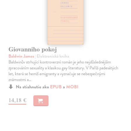
Giovanniho pokoj
Baldwin James
| Elektronická kniha
Baldwinův strhující kontroverzní román je jeho nejdůslednějším
zpracováním sexuality a klasikou gay literatury. V Paříži padesátých
let, která se hemží emigranty a vyznačuje se nebezpečnými
známostmi a…
Na stiahnutie ako
EPUB
a
MOBI
14,18 €