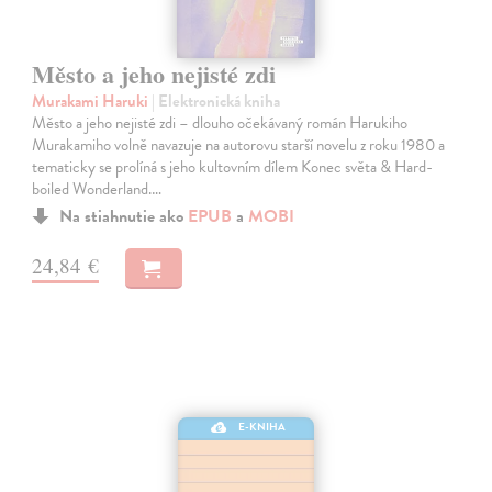
Město a jeho nejisté zdi
Murakami Haruki
| Elektronická kniha
Město a jeho nejisté zdi – dlouho očekávaný román Harukiho
Murakamiho volně navazuje na autorovu starší novelu z roku 1980 a
tematicky se prolíná s jeho kultovním dílem Konec světa & Hard-
boiled Wonderland.…
Na stiahnutie ako
EPUB
a
MOBI
24,84 €
E-KNIHA