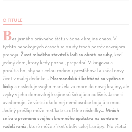
O TITULE
B
ez jasného právneho štátu vládne v krajine chaos. V
týchto nepokojných časoch sa osudy troch postáv navzájom
prepoja.
Život mladého staviteľa lodí sa obráti naruby
, keď
jediný dom, ktorý kedy poznal, prepadnú Vikingovia a
prinútia ho, aby sa s celou rodinou presťahoval a začal nový
život v malej dedinke...
Normandská šľachtičná sa vydáva z
lásky
a nasleduje svojho manžela za more do novej krajiny, ale
zvyky v jeho domovskej krajine sú šokujúco odlišné. Jasne si
uvedomuje, že všetci okolo nej nemilosrdce bojujú o moc.
Jediný prešľap môže mať katastrofálne následky...
Mních
sníva o premene svojho skromného opátstva na centrum
vzdelávania
, ktoré môže získať obdiv celej Európy. No všetci