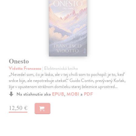
Onesto
Vidotto Francesco
| Elektronická kniha
„Nevedel som, čo je láska, ale v tej chvíli som to pochopil: je to, keď
srdce bije, ale nepotrebuje utekať.“ Guido Contin, prezývaný Koňak,
žije v opustenom strážnom domčeku starej železnice uprostred…
Na stiahnutie ako
EPUB
,
MOBI
a
PDF
12,50 €