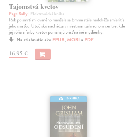
Tajomstvá kvetov
Page Sally
| Elektronická kniha
Rok po smrti milovaného manžela sa Emma stále nedokáže zmieriť s
jeho smrťou. Útočisko nachádza v miestnom záhradnom centre, kde
jej vôňa a farby kvetov pomáhajú prísť na iné myšlienky.
Na stiahnutie ako
EPUB
,
MOBI
a
PDF
16,95 €
E-KNIHA