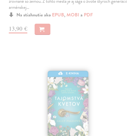
zrovnané so zemou. Z tohto mesta je aj sága o živote štyroch generácií
arménskej…
Na stiahnutie ako
EPUB
,
MOBI
a
PDF
13,90 €
E-KNIHA