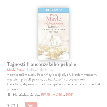
E-KNIHA
Tajnosti francouzského pekaře
Mayle Peter
| Elektronická kniha
V tomto útlém svazku Peter Mayle spojil síly s Gérardem Auzetem,
majitelem proslulé pekárny „Chez Auzet“ v provensálském
Cavaillonu, aby nám prozradil vše o pečení chleba po francouzsku. Od
přípravy a…
Na stiahnutie ako
EPUB
,
MOBI
a
PDF
5,73 €