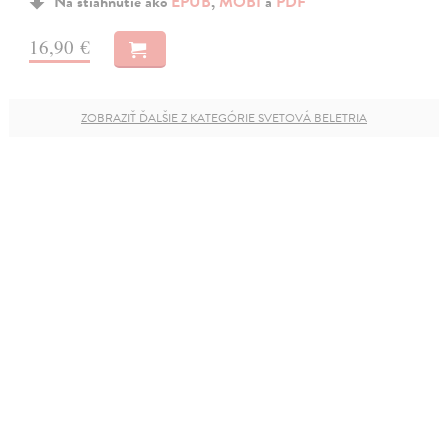
Na stiahnutie ako
EPUB
,
MOBI
a
PDF
16,90 €
ZOBRAZIŤ ĎALŠIE Z KATEGÓRIE SVETOVÁ BELETRIA