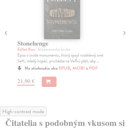
Stonehenge
W
Follet Ken
| Elektronická kniha
Hi
Epos o zrode monumentu, ktorý spojil rozdelený svet
Vše
Seft, mladý kopáč, prichádza na Veľkú pláň, aby ...
sa 
Na stiahnutie ako
EPUB
,
MOBI
a
PDF
21,90 €
24
High-contrast mode
Čitatelia s podobným vkusom si