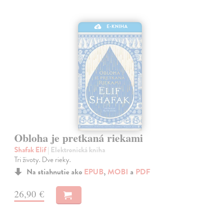
E-KNIHA
Obloha je pretkaná riekami
Shafak Elif
| Elektronická kniha
Tri životy. Dve rieky.
Na stiahnutie ako
EPUB
,
MOBI
a
PDF
26,90 €