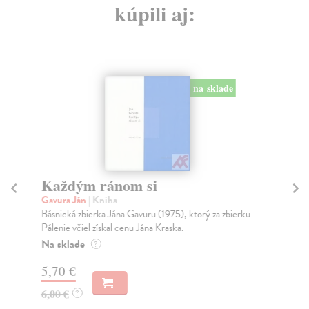
kúpili aj:
na sklade
Každým ránom si
Gavura Ján
| Kniha
D
Básnická zbierka Jána Gavuru (1975), ktorý za zbierku
Gil
Pálenie včiel získal cenu Jána Kraska.
Ter
Na sklade
?
roz
5,70 €
6,00 €
?
17