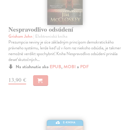
Nespravodlivo odsúdení
Grisham John
| Elektronická kniha
Prezumpcia neviny je síce základným princípom demokratického
právneho systému, lenže keď už v ňom raz niekoho odsúdia, je takmer
nemožné verdikt spochybniť. Kniha Nespravodlivo odsúdení prináša
desať skutočných…
Na stiahnutie ako
EPUB
,
MOBI
a
PDF
13,90 €
E-KNIHA