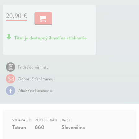
20,90 €
Titul je dostupný ihneď na stiahnutie
Pridať do wishlistu
Odporučiť známemu
Zdielať na Facebooku
VYDAVATEĽ
POČET STRÁN
JAZYK
Tatran
660
Slovenčina