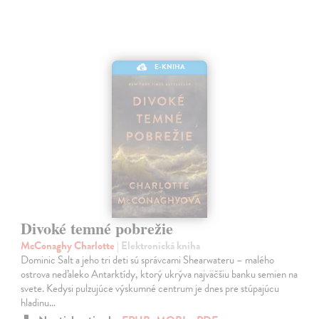
E-KNIHA
Divoké temné pobrežie
McConaghy Charlotte
| Elektronická kniha
Dominic Salt a jeho tri deti sú správcami Shearwateru – malého
ostrova neďaleko Antarktídy, ktorý ukrýva najväčšiu banku semien na
svete. Kedysi pulzujúce výskumné centrum je dnes pre stúpajúcu
hladinu…