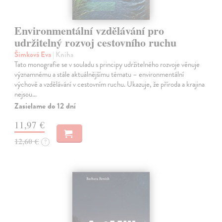
Environmentální vzdělávání pro
udržitelný rozvoj cestovního ruchu
Šimková Eva
| Kniha
Tato monografie se v souladu s principy udržitelného rozvoje věnuje
významnému a stále aktuálnějšímu tématu – environmentální
výchově a vzdělávání v cestovním ruchu. Ukazuje, že příroda a krajina
nejsou…
Zasielame do 12 dní
11,97 €
12,60 €
?