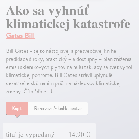
Ako sa vyhnúť
klimatickej katastrofe
Gates Bill
Bill Gates v tejto nástojčivej a presvedčivej knihe
predkladá široký, praktický – a dostupný – plán zníženia
emisií skleníkových plynov na nulu tak, aby sa svet vyhol
klimatickej pohrome. Bill Gates strávil uplynulé
desaťročie skúmaním príčin a následkov klimatickej
zmeny.
Čítať ďalej
↓
Kúpiť
Rezervovať v kníhkupectve
titul je vypredaný
14,90 €