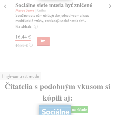
Sociálne siete musia byť zničené
S
K
Marec Samo
| Kniha
Sociálne siete nám ubližujú ako jednotlivcom a kazia
Mik
medziľudské vzťahy, rozkladajú spoločnosť a def...
Mon
o k
Na sklade
?
Na
16,44 €
23
16,95 €
?
24
High-contrast mode
Čitatelia s podobným vkusom si
kúpili aj:
na sklade