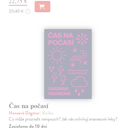
22,75 €
23,45 €
?
Čas na počasí
Honsová Dagmar
| Kniha
Co může prozradit rampouch? Jak nás ovlivňují ananasové řeky?
Zasielame do 10 dní