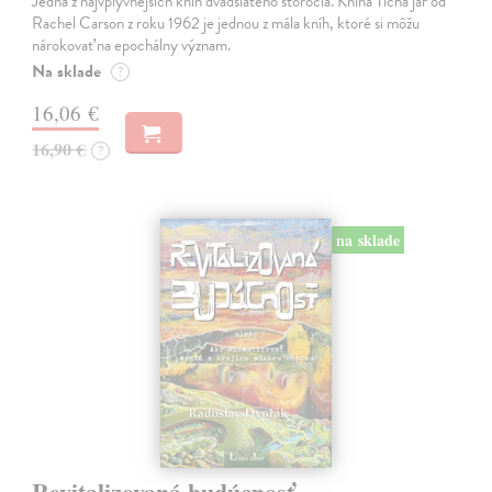
Jedna z najvplyvnejších kníh dvadsiateho storočia. Kniha Tichá jar od
Rachel Carson z roku 1962 je jednou z mála kníh, ktoré si môžu
nárokovať na epochálny význam.
Na sklade
?
16,06 €
16,90 €
?
na sklade
Revitalizovaná budúcnosť