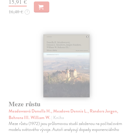
15,91 €
16,40 €
?
Meze růstu
Meadowsová Donella H., Meadows Dennis L., Randers Jorgen,
Behrens III. William W.
| Kniha
Meze růstu (1972) jsou průlomovou studií založenou na počítačovém
modelu světového vývoje. Autoři analyzují dopady exponenciálního