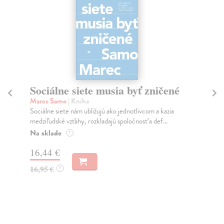
Sociálne siete musia byť zničené
S
K
Marec Samo
| Kniha
Sociálne siete nám ubližujú ako jednotlivcom a kazia
Mik
medziľudské vzťahy, rozkladajú spoločnosť a def...
Mon
o k
Na sklade
?
Na
16,44 €
23
16,95 €
?
24