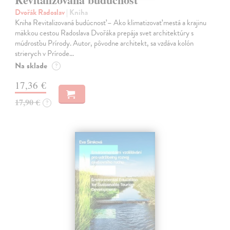
Dvořák Radoslav
| Kniha
Kniha Revitalizovaná budúcnosť – Ako klimatizovať mestá a krajinu
mäkkou cestou Radoslava Dvořáka prepája svet architektúry s
múdrosťou Prírody. Autor, pôvodne architekt, sa vzdáva kolón
strierych v Prírode…
Na sklade
?
17,36 €
17,90 €
?