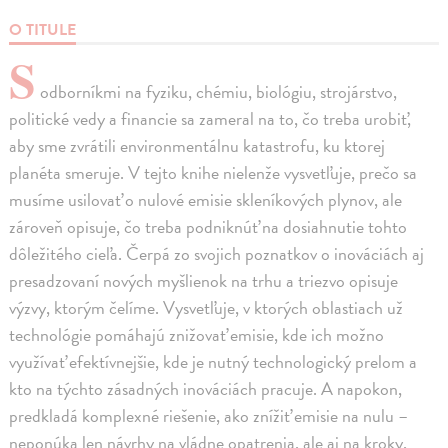
O TITULE
S
odborníkmi na fyziku, chémiu, biológiu, strojárstvo,
politické vedy a financie sa zameral na to, čo treba urobiť,
aby sme zvrátili environmentálnu katastrofu, ku ktorej
planéta smeruje. V tejto knihe nielenže vysvetľuje, prečo sa
musíme usilovať o nulové emisie skleníkových plynov, ale
zároveň opisuje, čo treba podniknúť na dosiahnutie tohto
dôležitého cieľa. Čerpá zo svojich poznatkov o inováciách aj
presadzovaní nových myšlienok na trhu a triezvo opisuje
výzvy, ktorým čelíme. Vysvetľuje, v ktorých oblastiach už
technológie pomáhajú znižovať emisie, kde ich možno
využívať efektívnejšie, kde je nutný technologický prelom a
kto na týchto zásadných inováciách pracuje. A napokon,
predkladá komplexné riešenie, ako znížiť emisie na nulu –
neponúka len návrhy na vládne opatrenia, ale aj na kroky,