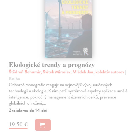
Ekologické trendy a prognózy
Štědroň Bohumír, Svítek Miroslav, Mládek Jan, kolektív autorov
|
Kniha
Odborná monografie reaguje na nejnovější vývoj současných
technologií a ekologie. K nim patří systémové aspekty aplikace umělé
inteligence, pokročilý management územních celků, prevence
globálních ohrožení,…
Zasielame do 14 dní
19,50 €