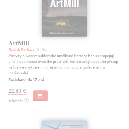
ArtMill
Benish Barbara
| Kniha
Aktivity původem kalifornské umělkyně Barbary Benish propojují
umění s ochranou životního prostředí, feministický a pečující přístup
ke krajině s vytvářením kreativních komunit a společenství a
mezinárodní…
Zasielame do 12 dní
22,80 €
23,50 €
?