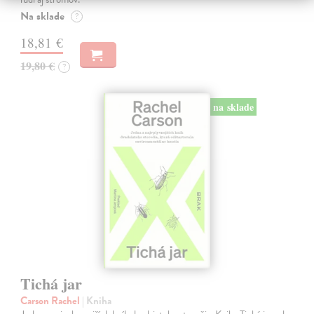
Na sklade
?
18,81 €
19,80 €
?
na sklade
Tichá jar
Carson Rachel
| Kniha