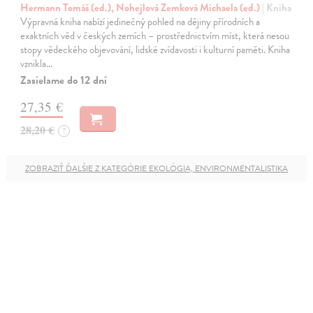
Hermann Tomáš (ed.), Nohejlová Zemková Michaela (ed.)
| Kniha
Výpravná kniha nabízí jedinečný pohled na dějiny přírodních a
exaktních věd v českých zemích – prostřednictvím míst, která nesou
stopy vědeckého objevování, lidské zvídavosti i kulturní paměti. Kniha
vznikla…
Zasielame do 12 dní
27,35 €
28,20 €
?
ZOBRAZIŤ ĎALŠIE Z KATEGÓRIE EKOLÓGIA, ENVIRONMENTALISTIKA