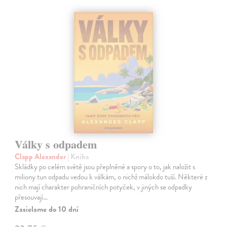
Války s odpadem
Clapp Alexander
| Kniha
Skládky po celém světě jsou přeplněné a spory o to, jak naložit s
miliony tun odpadu vedou k válkám, o nichž málokdo tuší. Některé z
nich mají charakter pohraničních potyček, v jiných se odpadky
přesouvají…
Zasielame do 10 dní