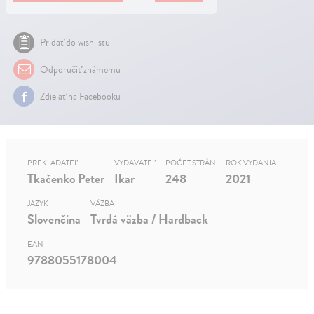
Pridať do wishlistu
Odporučiť známemu
Zdielať na Facebooku
PREKLADATEĽ
VYDAVATEĽ
POČET STRÁN
ROK VYDANIA
Tkačenko Peter
Ikar
248
2021
JAZYK
VÄZBA
Slovenčina
Tvrdá väzba / Hardback
EAN
9788055178004