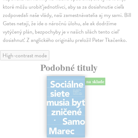
ktoré môžu urobiť jednotlivci, aby sa za dosiahnutie cieľa
zodpovedali naše vlády, naši zamestnávatelia aj my sami. Bill
Gates netají, že ide o náročnú úlohu, ale ak dodržíme
vytýčený plán, bezpochyby je v našich silách tento cieľ
dosiahnuť. Z anglického originálu preložil Peter Tkačenko.
High-contrast mode
Podobné tituly
na sklade