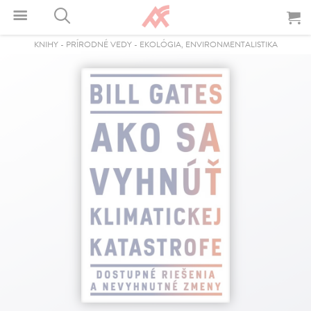
KNIHY
-
PRÍRODNÉ VEDY
-
EKOLÓGIA, ENVIRONMENTALISTIKA