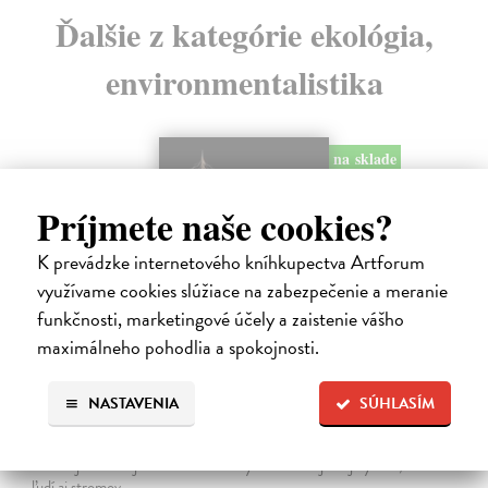
Ďalšie z kategórie ekológia,
environmentalistika
na sklade
Príjmete naše cookies?
K prevádzke internetového kníhkupectva Artforum
využívame cookies slúžiace na zabezpečenie a meranie
funkčnosti, marketingové účely a zaistenie vášho
maximálneho pohodlia a spokojnosti.
NASTAVENIA
SÚHLASÍM
Smrť stromu
Baláž Erik
| Kniha
SMRŤ je fascinujúca sama osebe. Týka sa každej živej bytosti, rovnako
ľudí aj stromov.