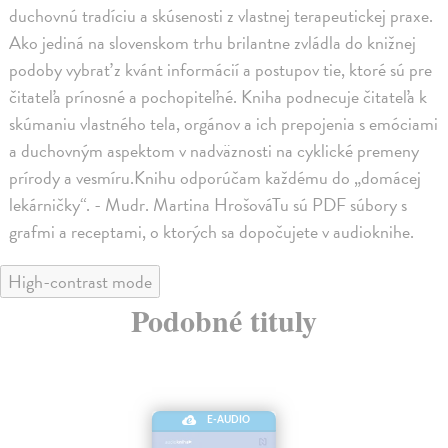
duchovnú tradíciu a skúsenosti z vlastnej terapeutickej praxe.
Ako jediná na slovenskom trhu brilantne zvládla do knižnej
podoby vybrať z kvánt informácií a postupov tie, ktoré sú pre
čitateľa prínosné a pochopiteľné. Kniha podnecuje čitateľa k
skúmaniu vlastného tela, orgánov a ich prepojenia s emóciami
a duchovným aspektom v nadväznosti na cyklické premeny
prírody a vesmíru.Knihu odporúčam každému do „domácej
lekárničky“. - Mudr. Martina HrošováTu sú PDF súbory s
grafmi a receptami, o ktorých sa dopočujete v audioknihe.
High-contrast mode
Podobné tituly
E-AUDIO