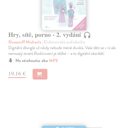
Hry, sítě, porno - 2. vydání
Slussareff Michaela
| Elektronická audiokniha
Digitální džungle už nikdy nebude méně divoká. Vaše děti se v ní ale
nemusejí ztratit.Rodičovství je těžké – a to digitální obzvlášť.
Na stiahnutie ako
MP3
19,16 €