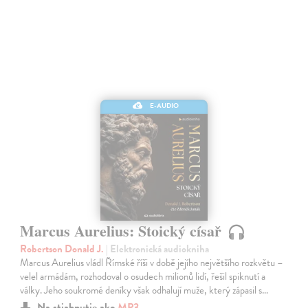
E-AUDIO
Marcus Aurelius: Stoický císař
Robertson Donald J.
| Elektronická audiokniha
Marcus Aurelius vládl Římské říši v době jejího největšího rozkvětu –
velel armádám, rozhodoval o osudech milionů lidí, řešil spiknutí a
války. Jeho soukromé deníky však odhalují muže, který zápasil s…
Na stiahnutie ako
MP3