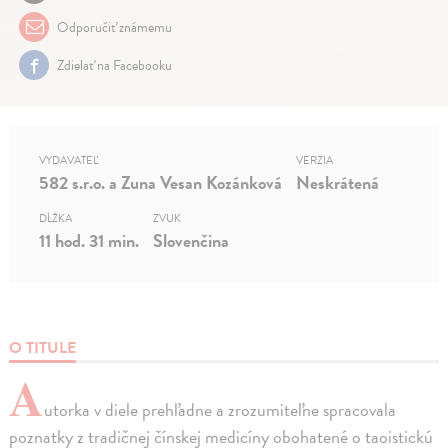
Odporučiť známemu
Zdielať na Facebooku
VYDAVATEĽ
VERZIA
582 s.r.o. a Zuna Vesan Kozánková
Neskrátená
DĹŽKA
ZVUK
11 hod. 31 min.
Slovenčina
O TITULE
A
utorka v diele prehľadne a zrozumiteľne spracovala
poznatky z tradičnej čínskej medicíny obohatené o taoistickú