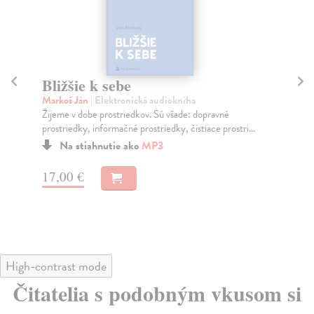
Bližšie k sebe
Pr
za
Markoš Ján
| Elektronická audiokniha
Žijeme v dobe prostriedkov. Sú všade: dopravné
Vr
prostriedky, informačné prostriedky, čistiace prostri...
Od 
pod
Na stiahnutie ako
MP3
17,00 €
15
High-contrast mode
Čitatelia s podobným vkusom si