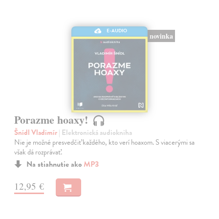
E-AUDIO
novinka
Porazme hoaxy!
Šnídl Vladimír
| Elektronická audiokniha
Nie je možné presvedčiť každého, kto verí hoaxom. S viacerými sa
však dá rozprávať.
Na stiahnutie ako
MP3
12,95 €