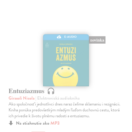
E-AUDIO
novinka
Entuziazmus
Girasoli Nicola
| Elektronická audiokniha
Ako spoločnosť i jednotlivci dnes naraz čelíme sklamaniu i rezignácii.
Kniha ponúka predovšetkým mladým ľuďom duchovnú cestu, ktorá
ich privedie k životu plnému radosti a entuziazmu.
Na stiahnutie ako
MP3