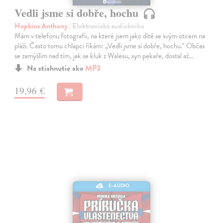
Vedli jsme si dobře, hochu
Hopkins Anthony
| Elektronická audiokniha
Mám v telefonu fotografii, na které jsem jako dítě se svým otcem na
pláži. Často tomu chlapci říkám: „Vedli jsme si dobře, hochu.“ Občas
se zamýšlím nad tím, jak se kluk z Walesu, syn pekaře, dostal až…
Na stiahnutie ako
MP3
19,96 €
E-AUDIO