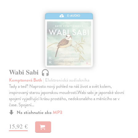
E-AUDIO
Wabi Sabi
Kemptonová Beth
| Elektronická audiokniha
Tady a teď! Naprosto nový pohled na náš život a svět kolem,
inspirovaný starou japonskou moudrostí.Wabi sabi je japonské slovní
spojení vyjadřující krásu prostého, nedokonalého a měnícího se v
čase. Spojení…
Na stiahnutie ako
MP3
15,92 €