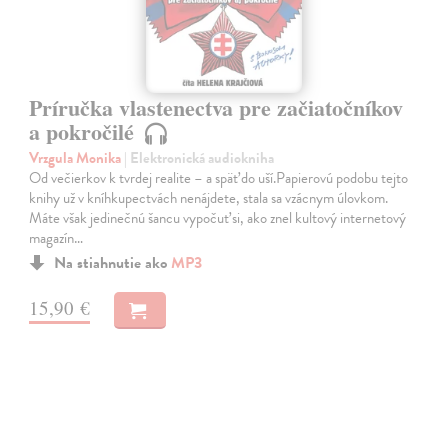
Príručka vlastenectva pre začiatočníkov
a pokročilé
Vrzgula Monika
| Elektronická audiokniha
Od večierkov k tvrdej realite – a späť do uší.Papierovú podobu tejto
knihy už v kníhkupectvách nenájdete, stala sa vzácnym úlovkom.
Máte však jedinečnú šancu vypočuť si, ako znel kultový internetový
magazín…
Na stiahnutie ako
MP3
15,90 €