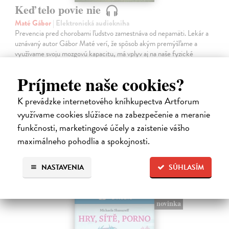
Keď telo povie nie
Maté Gábor
| Elektronická audiokniha
Prevencia pred chorobami ľudstvo zamestnáva od nepamäti. Lekár a
uznávaný autor Gábor Maté verí, že spôsob akým premýšľame a
využívame svoju mozgovú kapacitu, má vplyv aj na naše fyzické
zdravie.
Na stiahnutie ako
MP3
Príjmete naše cookies?
14,45 €
K prevádzke internetového kníhkupectva Artforum
využívame cookies slúžiace na zabezpečenie a meranie
funkčnosti, marketingové účely a zaistenie vášho
maximálneho pohodlia a spokojnosti.
NASTAVENIA
SÚHLASÍM
E-AUDIO
novinka