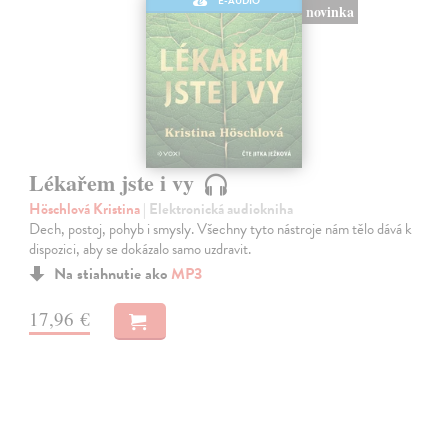
E-AUDIO
novinka
Lékařem jste i vy
Höschlová Kristina
| Elektronická audiokniha
Dech, postoj, pohyb i smysly. Všechny tyto nástroje nám tělo dává k
dispozici, aby se dokázalo samo uzdravit.
Na stiahnutie ako
MP3
17,96 €