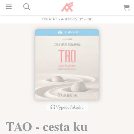
OSTATNÉ
-
AUDIOKNIHY
-
INÉ
E-AUDIO
Vypočuť ukážku
TAO - cesta ku