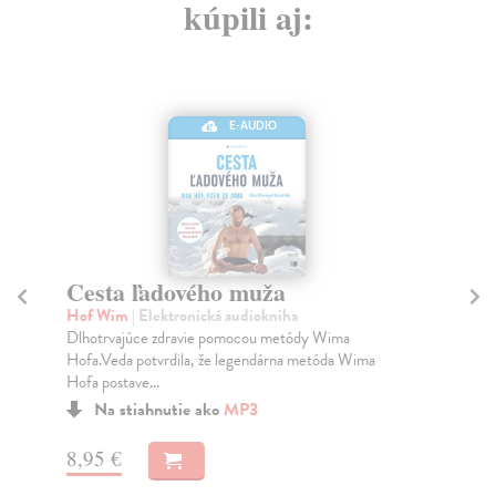
kúpili aj:
E-AUDIO
Cesta ľadového muža
Mo
Hof Wim
| Elektronická audiokniha
Ro
Dlhotrvajúce zdravie pomocou metódy Wima
Ama
Hofa.Veda potvrdila, že legendárna metóda Wima
svo
Hofa postave...
pri
Na stiahnutie ako
MP3
8,95 €
14