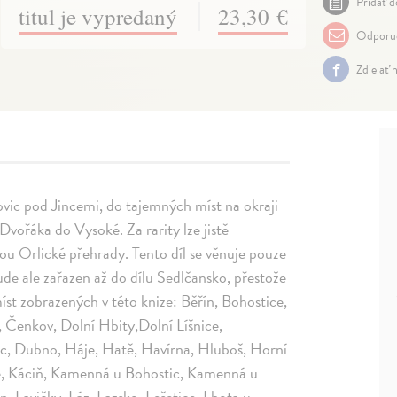
Pridať d
titul je vypredaný
23,30 €
Odporuč
Zdielať 
vic pod Jincemi, do tajemných míst na okraji
Dvořáka do Vysoké. Za rarity lze jistě
ou Orlické přehrady. Tento díl se věnuje pouze
e ale zařazen až do dílu Sedlčansko, přestože
íst zobrazených v této knize: Běřín, Bohostice,
 Čenkov, Dolní Hbity,Dolní Líšnice,
ec, Dubno, Háje, Hatě, Havírna, Hluboš, Horní
nce, Káciň, Kamenná u Bohostic, Kamenná u
, Lavičky, Láz, Lazsko, Lešetice, Lhota u