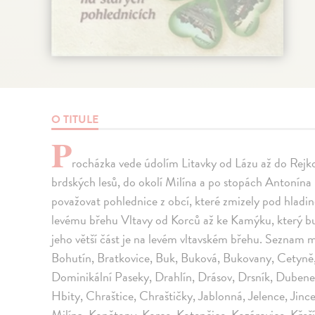
O TITULE
P
rocházka vede údolím Litavky od Lázu až do Rejko
brdských lesů, do okolí Milína a po stopách Antonína 
považovat pohlednice z obcí, které zmizely pod hladin
levému břehu Vltavy od Korců až ke Kamýku, který bud
jeho větší část je na levém vltavském břehu. Seznam m
Bohutín, Bratkovice, Buk, Buková, Bukovany, Cetyně,
Dominikální Paseky, Drahlín, Drásov, Drsník, Duben
Hbity, Chraštice, Chraštičky, Jablonná, Jelence, Ji
Milína, Konětopy, Korce, Kotenčice, Kozárovice, Křešín