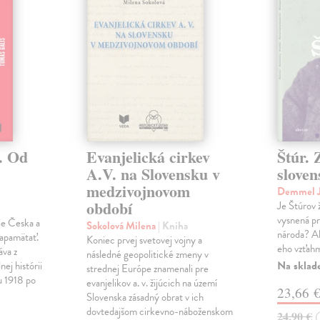
. Od
Evanjelická cirkev
Štúr. 
A.V. na Slovensku v
slove
medzivojnovom
Demmel J
období
Je Štúrov 
vysnená pr
rie Česka a
Sokolová Milena
| Kniha
národa? Ak
zapamätať.
Koniec prvej svetovej vojny a
eho vzťahm
áva z
následné geopolitické zmeny v
Na sklad
nej histórii
strednej Európe znamenali pre
u 1918 po
evanjelikov a. v. žijúcich na území
23,66 
Slovenska zásadný obrat v ich
dovtedajšom cirkevno-náboženskom
24,90 €