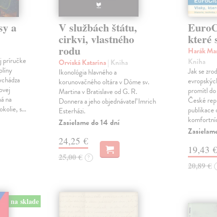
sy a
V službách štátu,
EuroCi
cirkvi, vlastného
které 
rodu
Harák Mar
j príručke
Kniha
Orviská Katarína
| Kniha
plíny
Jak se zrod
Ikonológia hlavného a
vychádza
evropských 
korunovačného oltára v Dóme sv.
ovej
promítl do
Martina v Bratislave od G. R.
ná na
České repu
Donnera a jeho objednávateľ Imrich
okolie, s…
publikace o
Esterházi.
komfortní
Zasielame do 14 dní
Zasielam
24,25 €
19,43 
25,00 €
?
20,89 €
na sklade