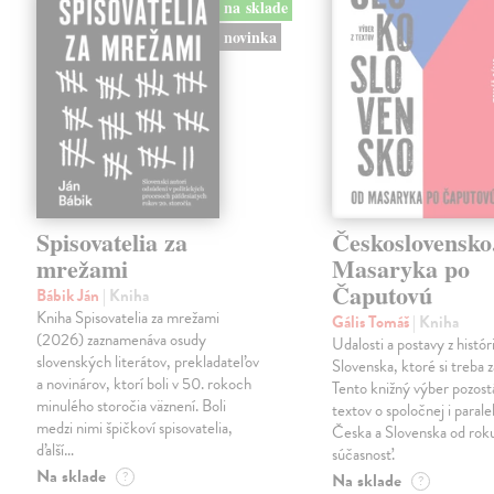
na sklade
novinka
Spisovatelia za
Československo
mrežami
Masaryka po
Čaputovú
Bábik Ján
| Kniha
Kniha Spisovatelia za mrežami
Gális Tomáš
| Kniha
(2026) zaznamenáva osudy
Udalosti a postavy z histó
slovenských literátov, prekladateľov
Slovenska, ktoré si treba 
a novinárov, ktorí boli v 50. rokoch
Tento knižný výber pozost
minulého storočia väznení. Boli
textov o spoločnej i paralel
medzi nimi špičkoví spisovatelia,
Česka a Slovenska od rok
ďalší…
súčasnosť.
Na sklade
?
Na sklade
?