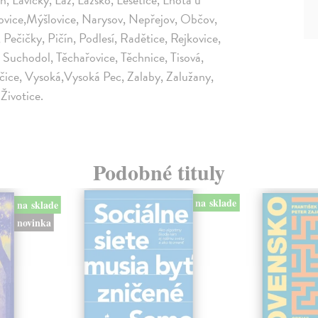
ovice,Mýšlovice, Narysov, Nepřejov, Občov,
Pečičky, Pičín, Podlesí, Radětice, Rejkovice,
, Suchodol, Těchařovice, Těchnice, Tisová,
nčice, Vysoká,Vysoká Pec, Zalaby, Zalužany,
Životice.
Podobné tituly
na sklade
na sklade
novinka