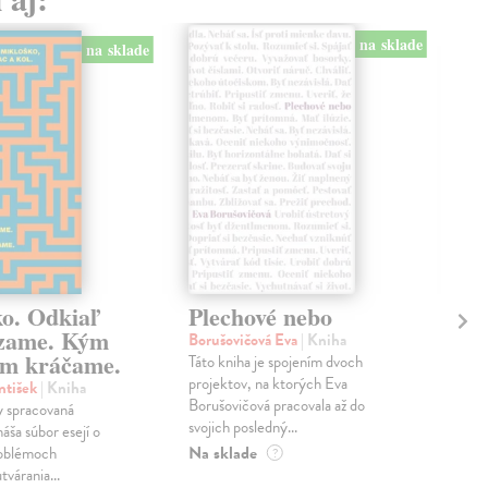
na sklade
na sklade
ko. Odkiaľ
Plechové nebo
Po
zame. Kým
Borušovičová Eva
| Kniha
Kun
m kráčame.
Táto kniha je spojením dvoch
Poma
projektov, na ktorých Eva
čty
ntišek
| Kniha
Borušovičová pracovala až do
naps
 spracovaná
svojich posledný...
česk
náša súbor esejí o
Na sklade
Na 
oblémoch
?
tvárania...