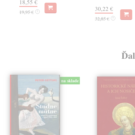
18,55 €
30,22 €
19,95 €
?
32,85 €
?
Ďal
na sklade