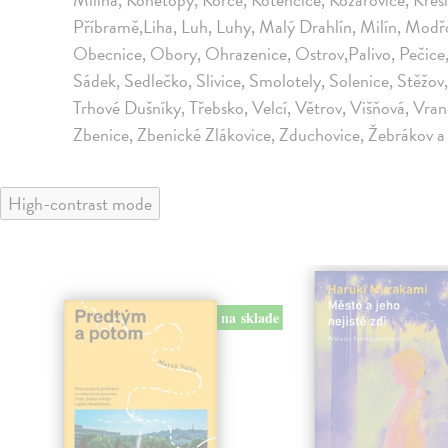
Příbramě,Liha, Luh, Luhy, Malý Drahlín, Milín, Modř
Obecnice, Obory, Ohrazenice, Ostrov,Palivo, Pečice, 
Sádek, Sedlečko, Slivice, Smolotely, Solenice, Stěžov
Trhové Dušníky, Třebsko, Velcí, Větrov, Višňová, Vra
Zbenice, Zbenické Zlákovice, Zduchovice, Žebrákov a 
High-contrast mode
na sklade