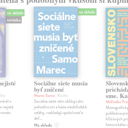
na sklade
na sklade
novinka
ejisté
Sociálne siete musia
Slovens
byť zničené
prichád
sme. Ka
iha
Marec Samo
| Kniha
právěl o
Sociálne siete nám ubližujú ako
Mikloško Fra
o nejisté
jednotlivcom a kazia medziľudské
Monograficky
ý román
vzťahy, rozkladajú spoločnosť a
publikácia pri
def...
kľúčových pr
historického u
Na sklade
?