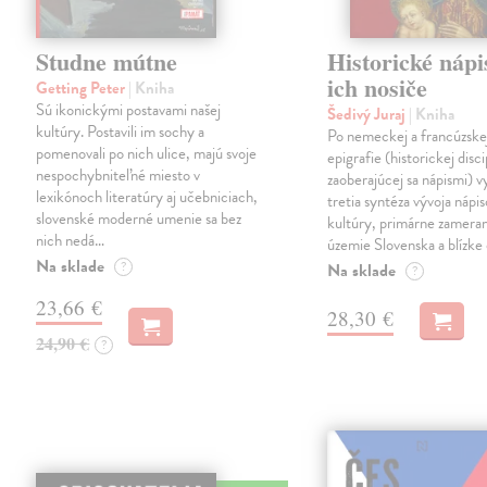
Studne mútne
Historické nápi
ich nosiče
Getting Peter
| Kniha
Sú ikonickými postavami našej
Šedivý Juraj
| Kniha
kultúry. Postavili im sochy a
Po nemeckej a francúzske
pomenovali po nich ulice, majú svoje
epigrafie (historickej disci
nespochybniteľné miesto v
zaoberajúcej sa nápismi) 
lexikónoch literatúry aj učebniciach,
tretia syntéza vývoja nápis
slovenské moderné umenie sa bez
kultúry, primárne zamera
nich nedá…
územie Slovenska a blízke 
Na sklade
?
Na sklade
?
23,66 €
28,30 €
24,90 €
?