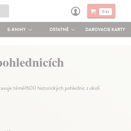
0 ks
E-KNIHY
OSTATNÉ
DAROVACIE KARTY
pohlednicích
tavuje téměř600 historických pohlednic z okolí