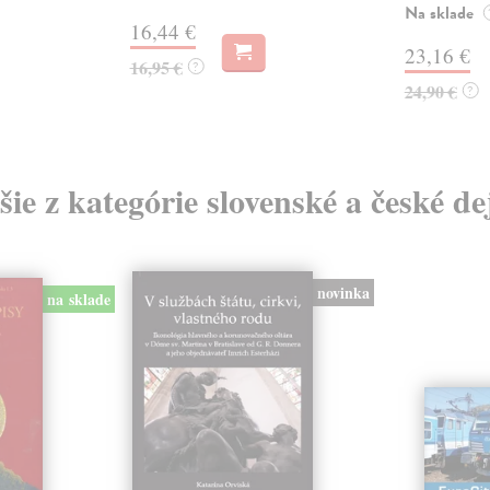
Na sklade
16,44 €
23,16 €
16,95 €
?
24,90 €
?
šie z kategórie slovenské a české de
novinka
na sklade