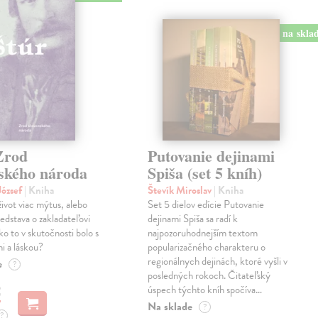
na skla
Zrod
Putovanie dejinami
nského národa
Spiša (set 5 kníh)
ózsef
| Kniha
Števík Miroslav
| Kniha
život viac mýtus, alebo
Set 5 dielov edície Putovanie
edstava o zakladateľovi
dejinami Spiša sa radí k
o to v skutočnosti bolo s
najpozoruhodnejším textom
i a láskou?
popularizačného charakteru o
regionálnych dejinách, ktoré vyšli v
e
?
posledných rokoch. Čitateľský
€
úspech týchto kníh spočíva…
Na sklade
?
?