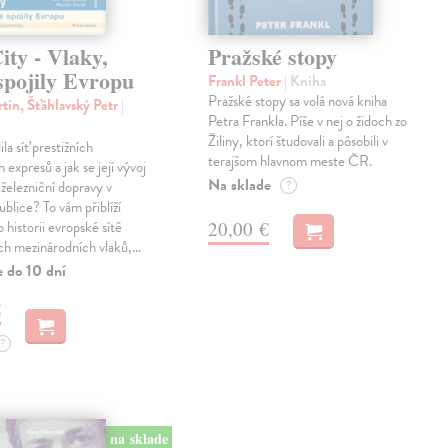
ty - Vlaky,
Pražské stopy
spojily Evropu
Frankl Peter
| Kniha
Pražské stopy sa volá nová kniha
tin, Šťáhlavský Petr
|
Petra Frankla. Píše v nej o židoch zo
Žiliny, ktorí študovali a pôsobili v
ila síť prestižních
terajšom hlavnom meste ČR.
expresů a jak se její vývoj
Na sklade
 železniční dopravy v
?
blice? To vám přiblíží
20,00 €
 historii evropské sítě
ch mezinárodních vlaků,…
e do 10 dní
€
?
na sklade