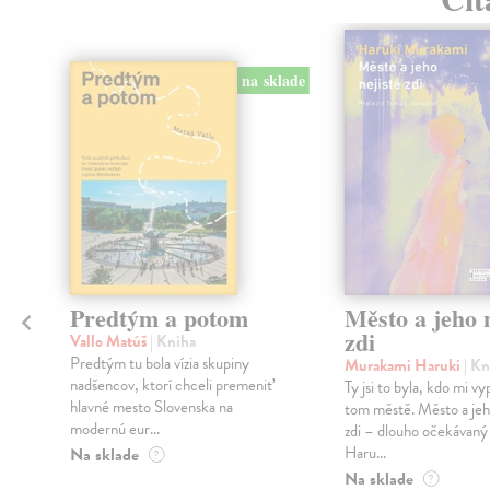
na sklade
Predtým a potom
Město a jeho n
zdi
Vallo Matúš
| Kniha
Predtým tu bola vízia skupiny
Murakami Haruki
| Kn
nadšencov, ktorí chceli premeniť
Ty jsi to byla, kdo mi vy
hlavné mesto Slovenska na
tom městě. Město a jeh
modernú eur...
zdi – dlouho očekávan
Haru...
Na sklade
?
Na sklade
?