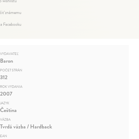
o wishlistu
iť známemu
na Facebooku
VYDAVATEĽ
Baron
POČET STRÁN
312
ROK VYDANIA
2007
JAZYK
Čeština
VÄZBA
Tvrdá väzba / Hardback
EAN