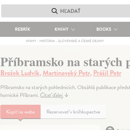
REBRÍK
KNIHY
BOOKS
KNIHY
-
HISTÓRIA
-
SLOVENSKÉ A ČESKÉ DEJINY
Příbramsko na starých 
Brožek Ludvík
,
Martinovský Petr
,
Prášil Petr
Příbramsko na starých pohlednicích. Obsáhlá publikace předs
hornické Příbrami.
Čítať ďalej
↓
Kúpiť
na webe
Rezervovať v kníhkupectve