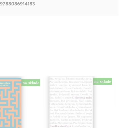
9788086914183
na sklade
na sklade