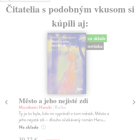
Čitatelia s podobným vkusom si
kúpili aj:
na sklade
novinka
Město a jeho nejisté zdi
So
Murakami Haruki
| Kniha
Ma
Ty jsi to byla, kdo mi vyprávěl o tom městě. Město a
Soc
jeho nejisté zdi – dlouho očekávaný román Haru...
med
Na sklade
Na
?
30,22 €
16