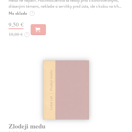
medzi ne nepatrí. Hochholczerová sa nebojí prísť s kontroverznými,
drásavými témami, nekladie si servítky pred ústa, ide s kožou na trh…
Na sklade
?
9,50 €
10,00 €
?
Zlodeji medu