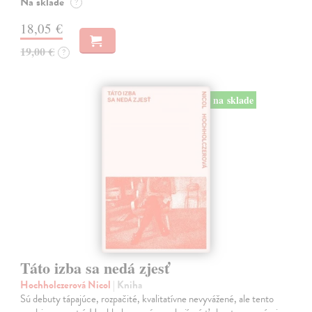
Na sklade
?
18,05 €
19,00 €
?
na sklade
Táto izba sa nedá zjesť
Hochholczerová Nicol
| Kniha
Sú debuty tápajúce, rozpačité, kvalitatívne nevyvážené, ale tento