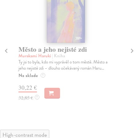
Město a jeho nejisté zdi
So
Murakami Haruki
| Kniha
Ma
Ty jsi to byla, kdo mi vyprávěl o tom městě. Město a
Soc
jeho nejisté zdi – dlouho očekávaný román Haru...
med
Na sklade
Na
?
30,22 €
16
32,85 €
16
?
High-contrast mode