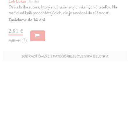
Luk Lukáš
| Kniha
Ďalšia kniha autora, ktorý si už našiel svojich skalných čitateľov. Na
rozdiel od kníh predchádzajúcich, nie je zasadená do súčasnosti.
Zasielame do 14 dní
2,91 €
3,00 €
?
ZOBRAZIŤ ĎALŠIE Z KATEGÓRIE SLOVENSKÁ BELETRIA