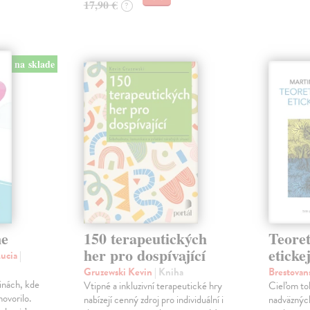
17,90 €
?
na sklade
ne
150 terapeutických
Teoret
her pro dospívající
eticke
Lucia
|
Gruzewski Kevin
| Kniha
Brestovan
dinách, kde
Vtipné a inkluzivní terapeutické hry
Cieľom to
ovorilo.
nabízejí cenný zdroj pro individuální i
nadväzných