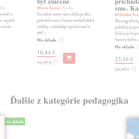
byť zničené
prichád
sme. Ka
iha
Marec Samo
| Kniha
právěl o
Sociálne siete nám ubližujú ako
Mikloško Fra
o nejisté
jednotlivcom a kazia medziľudské
Monograficky
ý román
vzťahy, rozkladajú spoločnosť a
publikácia pri
def...
kľúčových pr
historického u
Na sklade
?
Na sklade
16,44 €
23,16 €
16,95 €
?
24,90 €
?
Ďalšie z kategórie pedagogika
na sklade