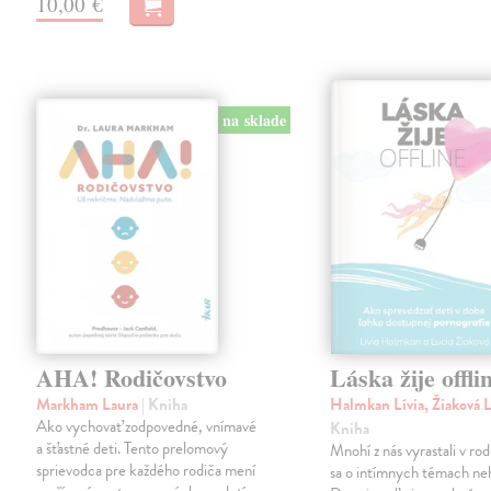
10,00 €
na sklade
AHA! Rodičovstvo
Láska žije offli
Markham Laura
| Kniha
Halmkan Lívia, Žiaková 
Ako vychovať zodpovedné, vnímavé
Kniha
a šťastné deti. Tento prelomový
Mnohí z nás vyrastali v ro
sprievodca pre každého rodiča mení
sa o intímnych témach neh