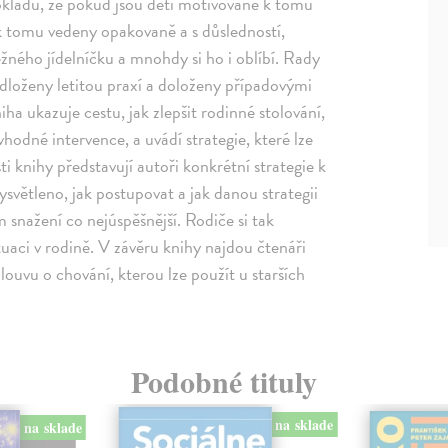
okladu, že pokud jsou děti motivované k tomu
k tomu vedeny opakovaně a s důsledností,
žného jídelníčku a mnohdy si ho i oblíbí. Rady
 podloženy letitou praxí a doloženy případovými
ha ukazuje cestu, jak zlepšit rodinné stolování,
vhodné intervence, a uvádí strategie, které lze
i knihy představují autoři konkrétní strategie k
světleno, jak postupovat a jak danou strategii
m snažení co nejúspěšnější. Rodiče si tak
tuaci v rodině. V závěru knihy najdou čtenáři
louvu o chování, kterou lze použít u starších
Podobné tituly
na sklade
na sklade