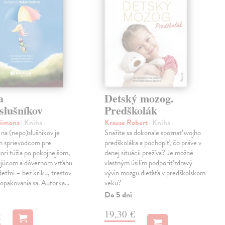
a
Detský mozog.
slušníkov
Predškolák
 Simona
| Kniha
Krause Robert
| Kniha
na (nepo)slušníkov je
Snažíte sa dokonale spoznať svojho
m sprievodcom pre
predškoláka a pochopiť, čo práve v
torí túžia po pokojnejšom,
danej situácii prežíva? Je možné
ujúcom a dôvernom vzťahu
vlastným úsilím podporiť zdravý
 deťmi – bez kriku, trestov
vývin mozgu dieťaťa v predškolskom
 opakovania sa. Autorka…
veku?
Do 5 dní
19,30 €
€