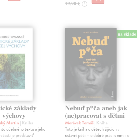
19,90 €
?
na sklade
ické základy
Nebuď p*ča aneb jak
j výchovy
(ne)pracovat s dětmi
ský Martin
| Kniha
Morávek Tomáš
| Kniha
hto učebného textu a jeho
Toto je kniha o dětech žijících v
 častí je predstaviť
ústavní péči – o dobré práci s nimi i o