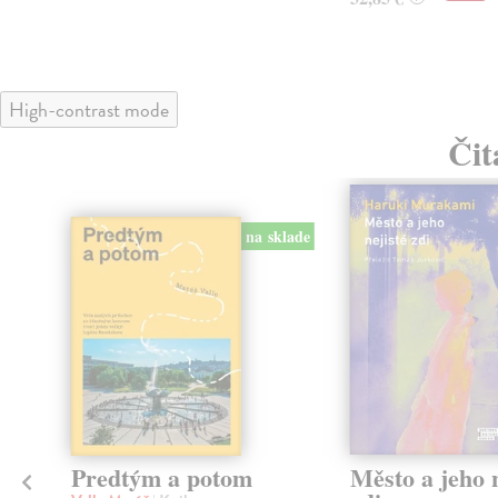
High-contrast mode
Čit
na sklade
Predtým a potom
Město a jeho n