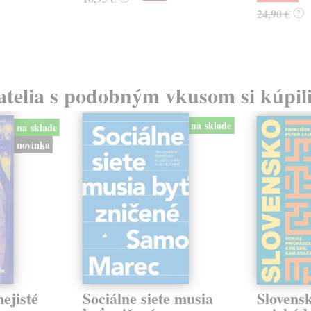
24,90 €
?
atelia s podobným vkusom si kúpili
na sklade
na sklade
novinka
ejisté
Sociálne siete musia
Slovens