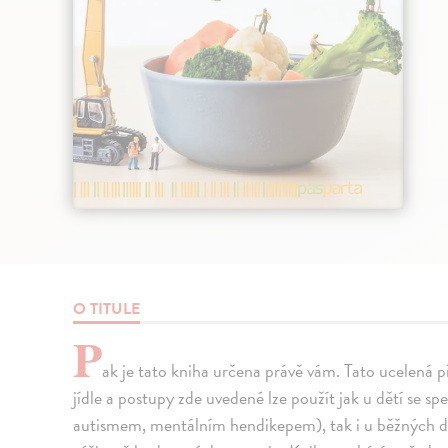
O TITULE
P
ak je tato kniha určena právě vám. Tato ucelená p
jídle a postupy zde uvedené lze použít jak u dětí se s
autismem, mentálním hendikepem), tak i u běžných dětí