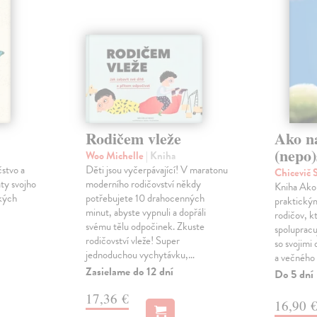
Rodičem vleže
Ako n
(nepo)
Woo Michelle
| Kniha
čstvo a
Děti jsou vyčerpávající! V maratonu
Chicevič
ty svojho
moderního rodičovství někdy
Kniha Ako 
ckých
potřebujete 10 drahocenných
praktický
minut, abyste vypnuli a dopřáli
rodičov, k
svému tělu odpočinek. Zkuste
spoluprac
rodičovství vleže! Super
so svojimi
jednoduchou vychytávku,…
a večného
Zasielame do 12 dní
Do 5 dní
17,36 €
16,90 