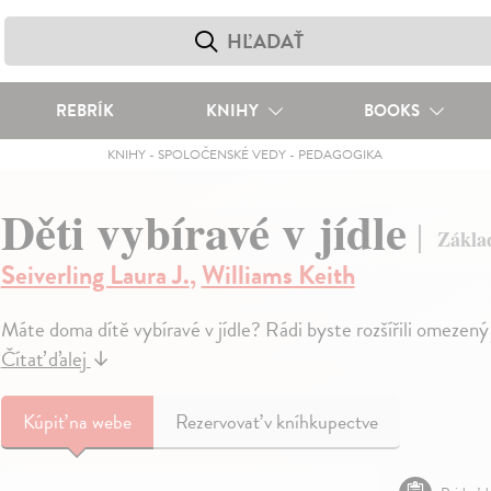
REBRÍK
KNIHY
BOOKS
KNIHY
-
SPOLOČENSKÉ VEDY
-
PEDAGOGIKA
Děti vybíravé v jídle
Základ
Seiverling Laura J.
,
Williams Keith
Máte doma dítě vybíravé v jídle? Rádi byste rozšířili omezený j
Čítať ďalej
↓
Kúpiť
na webe
Rezervovať v kníhkupectve