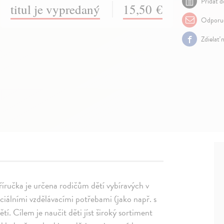
Pridať d
titul je vypredaný
15,50 €
Odporuč
Zdielať 
říručka je určena rodičům dětí vybíravých v
peciálními vzdělávacími potřebami (jako např. s
. Cílem je naučit děti jíst široký sortiment