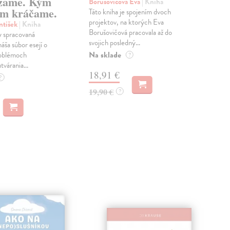
zame. Kým
Borušovičová Eva
| Kniha
Kun
m kráčame.
Táto kniha je spojením dvoch
Poma
projektov, na ktorých Eva
čty
ntišek
| Kniha
Borušovičová pracovala až do
naps
 spracovaná
svojich posledný...
česk
náša súbor esejí o
Na sklade
Na 
oblémoch
?
tvárania...
18,91 €
14
?
19,90 €
15,
?