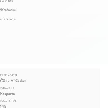
o wishlistu
iť známemu
na Facebooku
PREKLADATEĽ
Čížek Vítězslav
VYDAVATEĽ
Pasparta
POČET STRÁN
148