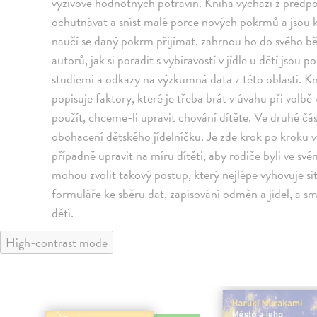
výživově hodnotných potravin. Kniha vychází z předp
ochutnávat a sníst malé porce nových pokrmů a jsou 
naučí se daný pokrm přijímat, zahrnou ho do svého bě
autorů, jak si poradit s vybíravostí v jídle u dětí jsou
studiemi a odkazy na výzkumná data z této oblasti. Kni
popisuje faktory, které je třeba brát v úvahu při volbě 
použít, chceme-li upravit chování dítěte. Ve druhé část
obohacení dětského jídelníčku. Je zde krok po kroku vy
případně upravit na míru dítěti, aby rodiče byli ve své
mohou zvolit takový postup, který nejlépe vyhovuje si
formuláře ke sběru dat, zapisování odměn a jídel, a sm
dětí.
High-contrast mode