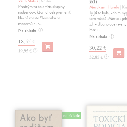
zdi
Vallo Matúš
| Kniha
Predtým tu bola vízia skupiny
Murakami Haruki
| Kn
nadšencov, ktorí chceli premeniť
Ty jsi to byla, kdo mi vy
hlavné mesto Slovenska na
tom městě. Město a jeh
modernú eur...
zdi – dlouho očekávan
Haru...
Na sklade
?
Na sklade
?
18,55 €
30,22 €
19,95 €
?
32,85 €
?
na sklade