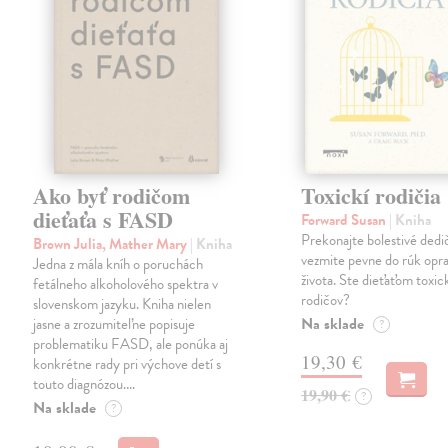
Ako byť rodičom
Toxickí rodičia
dieťaťa s FASD
Forward Susan
| Kniha
Prekonajte bolestivé dedi
Brown Julia, Mather Mary
| Kniha
vezmite pevne do rúk opra
Jedna z mála kníh o poruchách
života. Ste dieťaťom toxi
fetálneho alkoholového spektra v
rodičov?
slovenskom jazyku. Kniha nielen
Na sklade
jasne a zrozumiteľne popisuje
?
problematiku FASD, ale ponúka aj
19,30 €
konkrétne rady pri výchove detí s
touto diagnózou.…
19,90 €
?
Na sklade
?