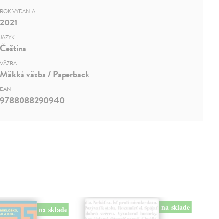
ROK VYDANIA
2021
JAZYK
Čeština
VÄZBA
Mäkká väzba / Paperback
EAN
9788088290940
na sklade
na sklade