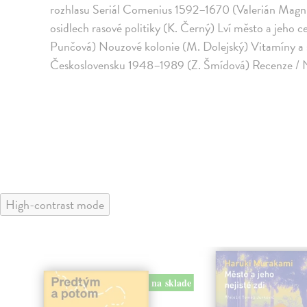
rozhlasu Seriál Comenius 1592–1670 (Valerián Mag
osidlech rasové politiky (K. Černý) Lví město a jeho 
Punčová) Nouzové kolonie (M. Dolejský) Vitamíny a s
Československu 1948–1989 (Z. Šmídová) Recenze / 
High-contrast mode
na sklade