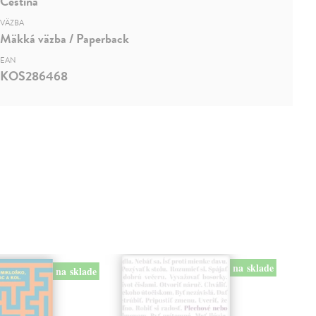
Čeština
VÄZBA
Mäkká väzba / Paperback
EAN
KOS286468
na sklade
na sklade