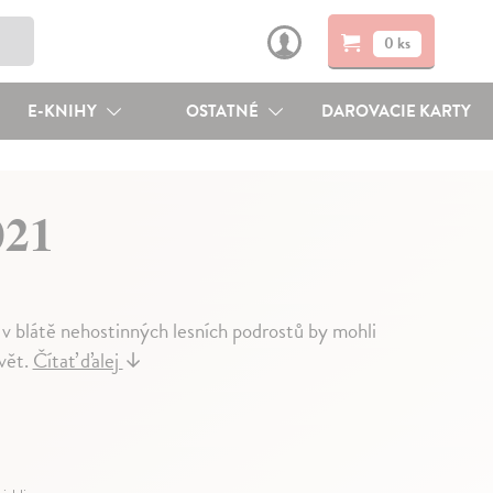
0 ks
E-KNIHY
OSTATNÉ
DAROVACIE KARTY
021
v blátě nehostinných lesních podrostů by mohli
vět.
Čítať ďalej
↓