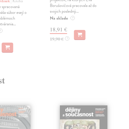
ntišek
| Kniha
Borušovičová pracovala až do
naps
 spracovaná
svojich posledný...
česk
náša súbor esejí o
Na sklade
Na 
oblémoch
?
tvárania...
18,91 €
14
?
19,90 €
15,
?
st