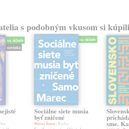
atelia s podobným vkusom si kúpili
na sklade
na sklade
novinka
ejisté
Sociálne siete musia
Slovens
byť zničené
prichád
sme. Ka
iha
Marec Samo
| Kniha