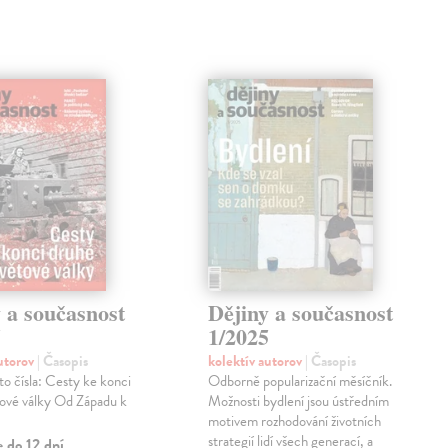
 a současnost
Dějiny a současnost
5
1/2025
autorov
| Časopis
kolektív autorov
| Časopis
o čísla: Cesty ke konci
Odborně popularizační měsíčník.
tové války Od Západu k
Možnosti bydlení jsou ústředním
motivem rozhodování životních
strategií lidí všech generací, a
 do 12 dní