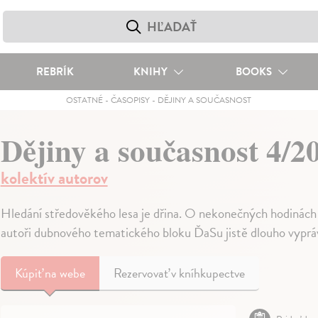
REBRÍK
KNIHY
BOOKS
OSTATNÉ
-
ČASOPISY
-
DĚJINY A SOUČASNOST
Dějiny a současnost 4/2
kolektív autorov
Hledání středověkého lesa je dřina. O nekonečných hodinách 
autoři dubnového tematického bloku ĎaSu jistě dlouho vyprá
Kúpiť
na webe
Rezervovať v kníhkupectve