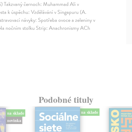
ni) Takzvaný černoch: Muhammad Ali v
cesta k úspěchu: Vzdělávání v Singapuru (A.
travovací návyky: Spotřeba ovoce a zeleniny v
Na nočním stolku Strip: Anachronismy ACh
Podobné tituly
na sklade
na sklade
novinka