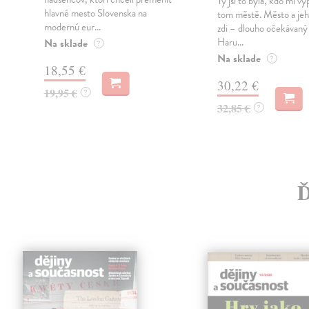
Ty jsi to byla, kdo mi vy
hlavné mesto Slovenska na
tom městě. Město a jeh
modernú eur...
zdi – dlouho očekávan
Haru...
Na sklade
?
Na sklade
?
18,55 €
30,22 €
19,95 €
?
32,85 €
?
Ď