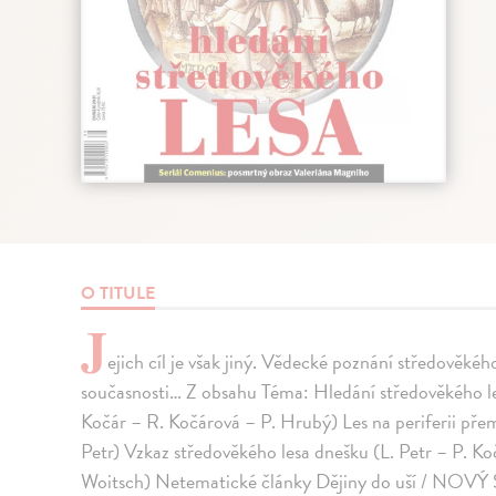
O TITULE
J
ejich cíl je však jiný. Vědecké poznání středověké
současnosti… Z obsahu Téma: Hledání středověkého le
Kočár – R. Kočárová – P. Hrubý) Les na periferii pře
Petr) Vzkaz středověkého lesa dnešku (L. Petr – P. Ko
Woitsch) Netematické články Dějiny do uší / NOVÝ 