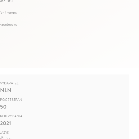
ishlistu
ť známemu
 Facebooku
VYDAVATEĽ
NLN
POČET STRÁN
50
ROK VYDANIA
2021
JAZYK