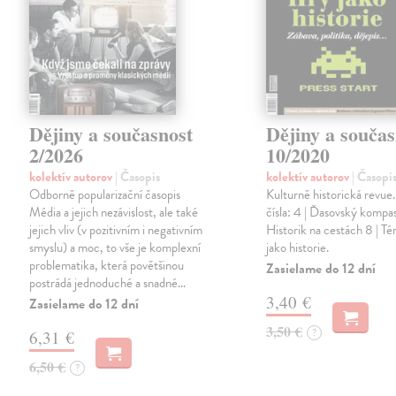
Dějiny a současnost
Dějiny a součas
2/2026
10/2020
kolektív autorov
| Časopis
kolektív autorov
| Časopi
Odborně popularizační časopis
Kulturně historická revue
Média a jejich nezávislost, ale také
čísla: 4 | Ďasovský kompas
jejich vliv (v pozitivním i negativním
Historik na cestách 8 | T
smyslu) a moc, to vše je komplexní
jako historie.
problematika, která povětšinou
Zasielame do 12 dní
postrádá jednoduché a snadné…
3,40 €
Zasielame do 12 dní
3,50 €
?
6,31 €
6,50 €
?