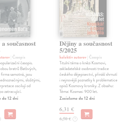
 a současnost
Dějiny a současnost
6
5/2025
autorov
| Časopis
kolektív autorov
| Časopis
pularizační časopis.
Titulní téma o knězi Kosmovi,
 obou bratrů Baťových,
zakladatelské osobnosti tradice
o firma samotná, jsou
českého dějepisectví, přináší shrnutí
ednoznačnými, složitými,
i nejnovější poznatky k problematice
erpretace oscilují od
opisů Kosmovy kroniky. Z obsahu:
o zatracující.
Téma: Kosmas: 900 let.
 do 12 dní
Zasielame do 12 dní
6,31 €
6,50 €
?