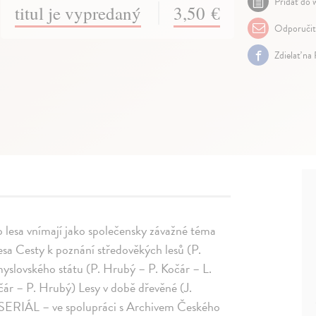
Pridať do w
titul je vypredaný
3,50 €
Odporuči
Zdielať na
ho lesa vnímají jako společensky závažné téma
sa Cesty k poznání středověkých lesů (P.
myslovského státu (P. Hrubý – P. Kočár – L.
čár – P. Hrubý) Lesy v době dřevěné (J.
SERIÁL – ve spolupráci s Archivem Českého