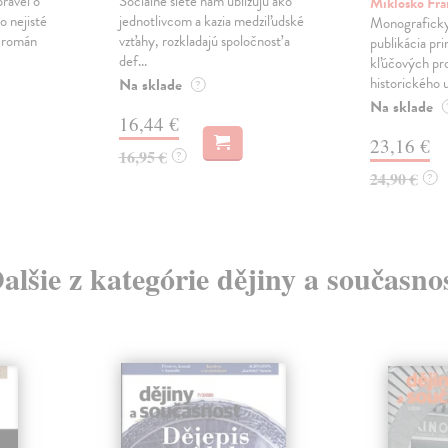
právěl o
Sociálne siete nám ubližujú ako
Mikloško Fra
o nejisté
jednotlivcom a kazia medziľudské
Monograficky
ý román
vzťahy, rozkladajú spoločnosť a
publikácia pri
def...
kľúčových pr
historického u
Na sklade
?
Na sklade
16,44 €
23,16 €
16,95 €
?
24,90 €
?
alšie z kategórie dějiny a současno