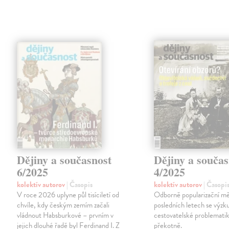
Dějiny a současnost
Dějiny a součas
6/2025
4/2025
kolektív autorov
| Časopis
kolektív autorov
| Časopi
V roce 2026 uplyne půl tisíciletí od
Odborně popularizační mě
chvíle, kdy českým zemím začali
posledních letech se výz
vládnout Habsburkové – prvním v
cestovatelské problematiky
jejich dlouhé řadě byl Ferdinand I. Z
překotně.