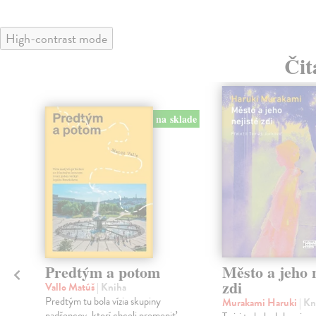
High-contrast mode
Čit
na sklade
Predtým a potom
Město a jeho n
zdi
Vallo Matúš
| Kniha
Predtým tu bola vízia skupiny
Murakami Haruki
| Kn
nadšencov, ktorí chceli premeniť