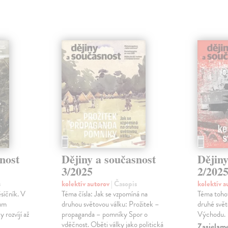
nost
Dějiny a současnost
Dějiny
3/2025
2/202
s
kolektív autorov
| Časopis
kolektív 
síčník. V
Téma čísla: Jak se vzpomíná na
Téma tohot
kum
druhou světovou válku: Prožitek –
druhé svě
 rozvíjí až
propaganda – pomníky Spor o
Východu.
vděčnost. Oběti války jako politická
Zasielame