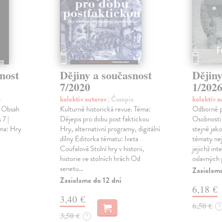
nost
Dějiny a současnost
Dějiny
7/2020
1/202
s
kolektív autorov
| Časopis
kolektív 
. Obsah
Kulturně historická revue. Téma:
Odborně po
 7 |
Dějepis pro dobu post faktickou
Osobnosti
éma: Hry
Hry, alternativní programy, digitální
stejně jak
dílny Editorka tématu: Iveta
tématy nej
Coufalová Stolní hry v historii,
jejichž int
historie ve stolních hrách Od
oslavných p
senetu…
Zasielame
Zasielame do 12 dní
6,18 €
3,40 €
6,50 €
?
3,50 €
?