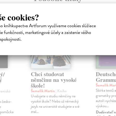
še cookies?
HA
ho kníhkupectva Artforum využívame cookies slúžiace
e funkčnosti, marketingové účely a zaistenie vášho
spokojnosti.
Chci studovat
Deutsch
ý/
němčinu na vysoké
Gramma
ý
škole!
Šemelík Mar
Sbírka textů 
Šemelík Martin
| Kniha
ronická
gramatiky pro 
Uvažujete o studiu němčiny na
autoři vycháze
vysoké škole? Nebo už německý
a česko-
výukou...
jazyk na univerzitě studujete a své
e
znal...
Dodávateľ n
á pomůcka