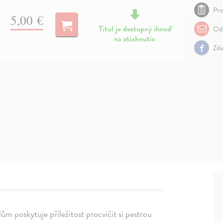
Pri
5,00 €
Titul je dostupný ihneď
Odp
na stiahnutie
Zdi
m poskytuje příležitost procvičit si pestrou