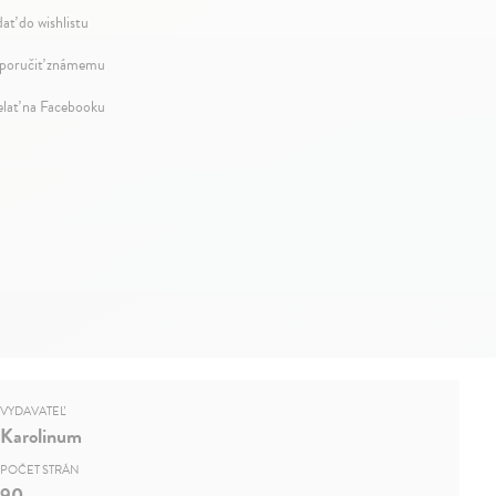
dať do wishlistu
oručiť známemu
elať na Facebooku
VYDAVATEĽ
Karolinum
POČET STRÁN
90