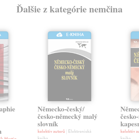
Ďalšie z kategórie nemčina
A
E-KNIHA
raphie
Německo-český/
Němec
česko-německý malý
česko
slovník
kapesn
h
kolektiv autorů
| Elektronická
kolektiv 
kniha
kniha
ík Martin