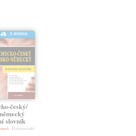
E-KNIHA
ko-český/
-německý
í slovník
autorů
| Elektronická