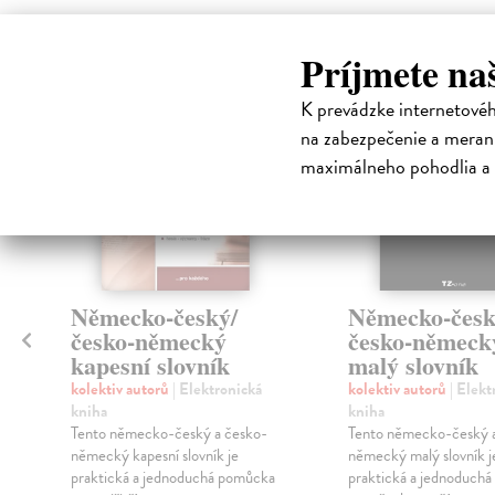
Príjmete na
E-KNI
E-KNIHA
K prevádzke internetové
na zabezpečenie a merani
maximálneho pohodlia a 
a
Německo-český/
Německo-česk
česko-německý
česko-německ
kapesní slovník
malý slovník
kolektiv autorů
| Elektronická
kolektiv autorů
| Elekt
kniha
kniha
Tento německo-český a česko-
Tento německo-český 
německý kapesní slovník je
německý malý slovník j
praktická a jednoduchá pomůcka
praktická a jednoduch