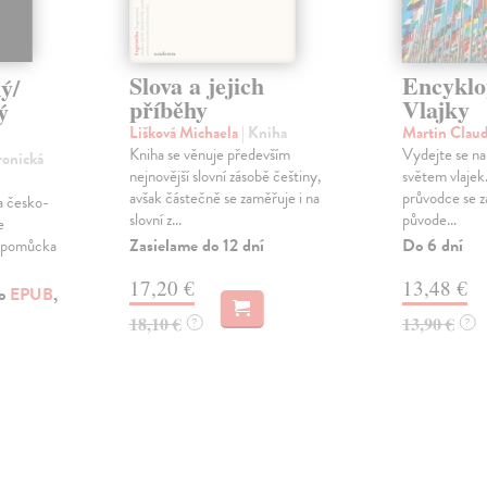
Slova a jejich
Encyklo
ý/
příběhy
Vlajky
ý
Lišková Michaela
| Kniha
Martin Clau
Kniha se věnuje především
Vydejte se na 
ronická
nejnovější slovní zásobě češtiny,
světem vlajek
avšak částečně se zaměřuje i na
průvodce se z
a česko-
slovní z...
původe...
e
Zasielame do 12 dní
Do 6 dní
á pomůcka
17,20 €
13,48 €
ko
EPUB
,
18,10 €
13,90 €
?
?