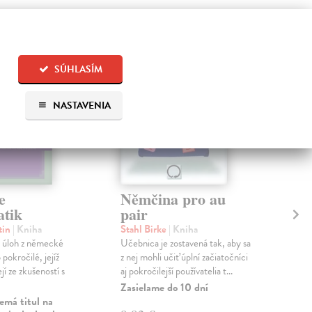
SÚHLASÍM
NASTAVENIA
e
Němčina pro au
Ně
tik
pair
cv
zá
tin
| Kniha
Stahl Birke
| Kniha
a úloh z německé
Učebnica je zostavená tak, aby sa
Bril
pokročilé, jejíž
z nej mohli učiť úplní začiatočníci
Více
jí ze zkušeností s
aj pokročilejší používatelia t...
kter
záso
Zasielame do 10 dní
osvoj
emá titul na