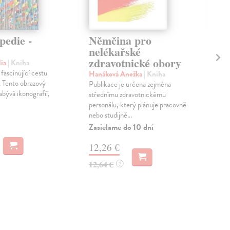
pedie -
Němčina pro
Ve
nelékařské
Sob
zdravotnické obory
Děla
dia
| Kniha
káp
fascinující cestu
Hanáková Anežka
| Kniha
tuší
. Tento obrazový
Publikace je určena zejména
angl
abývá ikonografií,
střednímu zdravotnickému
Do 
personálu, který plánuje pracovně
nebo studijně...
18
Zasielame do 10 dní
19,
12,26 €
12,64 €
?