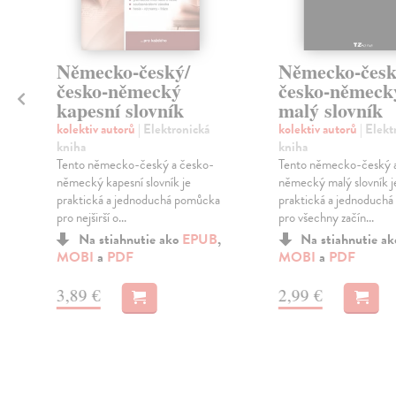
Německo-český/
Německo-česk
česko-německý
česko-německ
kapesní slovník
malý slovník
kolektiv autorů
| Elektronická
kolektiv autorů
| Elekt
kniha
kniha
Tento německo-český a česko-
Tento německo-český 
německý kapesní slovník je
německý malý slovník j
praktická a jednoduchá pomůcka
praktická a jednoduch
pro nejširší o...
pro všechny začín...
Na stiahnutie ako
EPUB
,
Na stiahnutie a
MOBI
a
PDF
MOBI
a
PDF
3,89 €
2,99 €