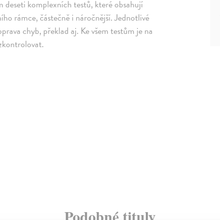
m deseti komplexních testů, které obsahují
ího rámce, částečně i náročnější. Jednotlivé
oprava chyb, překlad aj. Ke všem testům je na
 zkontrolovat.
Podobné tituly