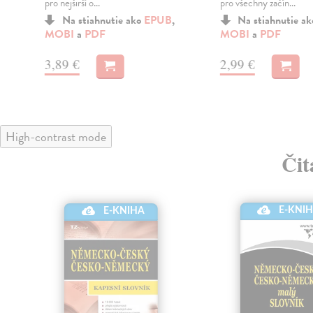
pro nejširší o...
pro všechny začín...
Na stiahnutie ako
EPUB
,
Na stiahnutie a
MOBI
a
PDF
MOBI
a
PDF
3,89 €
2,99 €
High-contrast mode
Čit
E-KNI
E-KNIHA