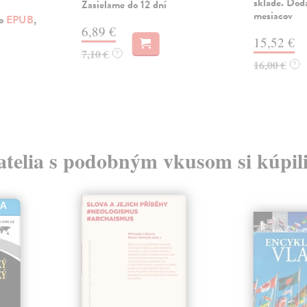
sklade. Dod
Zasielame do 12 dní
mesiacov
ko
EPUB
,
6,89 €
15,52 €
7,10 €
?
16,00 €
?
atelia s podobným vkusom si kúpili
HA