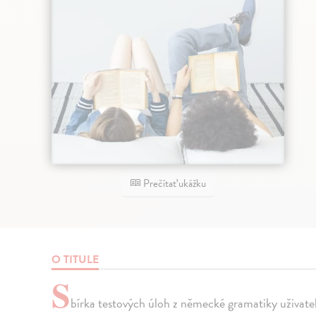
Prečítať ukážku
O TITULE
S
bírka testových úloh z německé gramatiky uživatelů