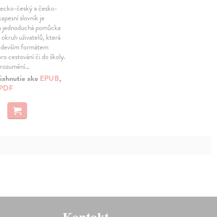
ecko-český a česko-
pesní slovník je
 a jednoduchá pomůcka
í okruh uživatelů, která
edevším formátem
o cestování či do školy.
dorozumění…
iahnutie ako
EPUB
,
PDF
Kontakt