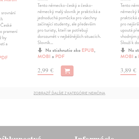
Tento německo-český a česko-
Tento něm
německý malý slovník je praktická a
německý ka
srovnání
jednoduchá pomůcka pro všechny
praktická
ch
začínající studenty, ale především
pro nejširš
v České
pro turisty, kteří se potřebují
upoutá př
oho pramení
dorozumět v nejběžnějších situacích.
vhodným pr
ž by
Slovník…
Slouží k 
stí a
Na stiahnutie ako
EPUB
,
Na st
MOBI
a
PDF
MOBI
a
PDF
2,99 €
3,89 €
ZOBRAZIŤ ĎALŠIE Z KATEGÓRIE NEMČINA
íhkupectvá
Informácie