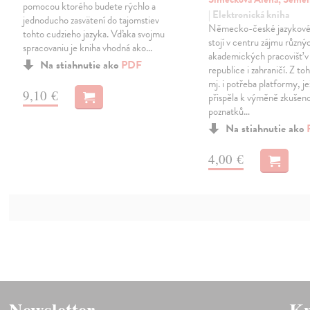
pomocou ktorého budete rýchlo a
| Elektronická kniha
jednoducho zasvätení do tajomstiev
Německo-české jazykové 
tohto cudzieho jazyka. Vďaka svojmu
stojí v centru zájmu různý
spracovaniu je kniha vhodná ako…
akademických pracovišť 
Na stiahnutie ako
PDF
republice i zahraničí. Z t
mj. i potřeba platformy, je
9,10 €
přispěla k výměně zkušeno
poznatků…
Na stiahnutie ako
4,00 €
Newsletter
Kn