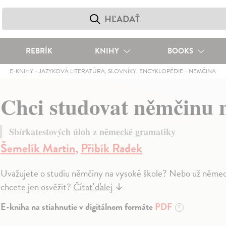
REBRÍK
KNIHY
BOOKS
E-KNIHY
-
JAZYKOVÁ LITERATÚRA, SLOVNÍKY, ENCYKLOPÉDIE
-
NEMČINA
Chci studovat němčinu n
Sbírkatestových úloh z německé gramatiky
Šemelík Martin
,
Přibík Radek
Uvažujete o studiu němčiny na vysoké škole? Nebo už německý 
chcete jen osvěžit?
Čítať ďalej
↓
E-kniha na stiahnutie v digitálnom formáte
PDF
?