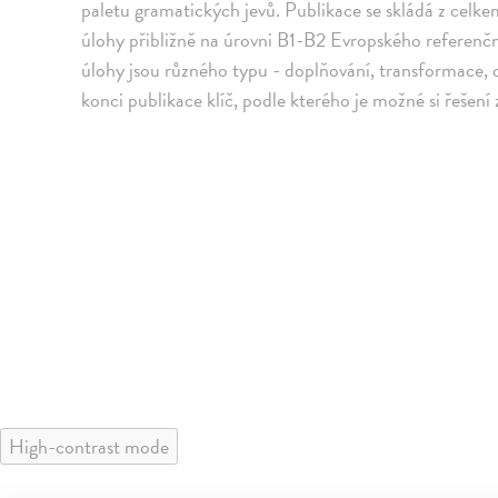
paletu gramatických jevů. Publikace se skládá z celke
úlohy přibližně na úrovni B1-B2 Evropského referenčn
úlohy jsou různého typu - doplňování, transformace, 
konci publikace klíč, podle kterého je možné si řešení
High-contrast mode