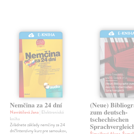
E-KNIH
E-KNIHA
Nemčina za 24 dní
(Neue) Bibliog
zum deutsch-
Navrátilová Jana
| Elektronická
tschechischen
kniha
Zvládnete základy nemčiny za 24
Sprachvergleic
dní!Intenzívny kurz pre samoukov,
Šimečková Alena, Šemel