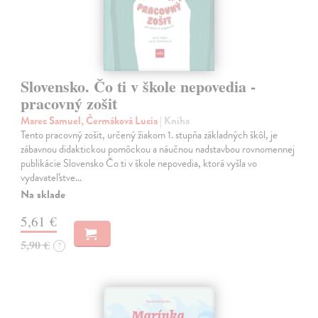
Slovensko. Čo ti v škole nepovedia -
pracovný zošit
Marec Samuel, Čermáková Lucia
| Kniha
Tento pracovný zošit, určený žiakom 1. stupňa základných škôl, je
zábavnou didaktickou pomôckou a náučnou nadstavbou rovnomennej
publikácie Slovensko Čo ti v škole nepovedia, ktorá vyšla vo
vydavateľstve…
Na sklade
5,61 €
5,90 €
?