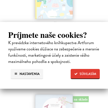
Profesor Tekvička a Števko v domácom
laboratóriu
Príjmete naše cookies?
Šušaníková Ivana
| Kniha
Vedeli ste, že si doma môžete vyrobiť soľné šperky, vlastné jogurty,
K prevádzke internetového kníhkupectva Artforum
recyklovaný papier aj dúhu? Vyskúšajte so svojimi deťmi tridsať
využívame cookies slúžiace na zabezpečenie a meranie
jednoduchých pokusov s bežnými predmetmi a materiálmi.
funkčnosti, marketingové účely a zaistenie vášho
Na sklade
maximálneho pohodlia a spokojnosti.
14,20 €
14,95 €
?
NASTAVENIA
SÚHLASÍM
na sklade