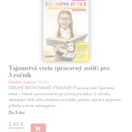
Tajomstvá sveta (pracovný zošit) pre
3.ročník
kolektív autorov
| Kniha
DRUHÉ INOVOVANÉ VYDANIE! Pracovný zošit Tajomstvá
sveta – čítanie s porozumením je určený pre žiakov 3. ročníka
základných škôl. Jeho obsahom sú krátke, pútavé, vtipné a zaujímavé
príbehy a na ne nadväzujúce…
Do 5 dní
2,43 €