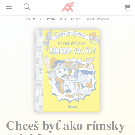
KNIHY
-
KNIHY PRE DETI
-
NÁUČNÉ DO 10 ROKOV
Chceš byť ako rímsky