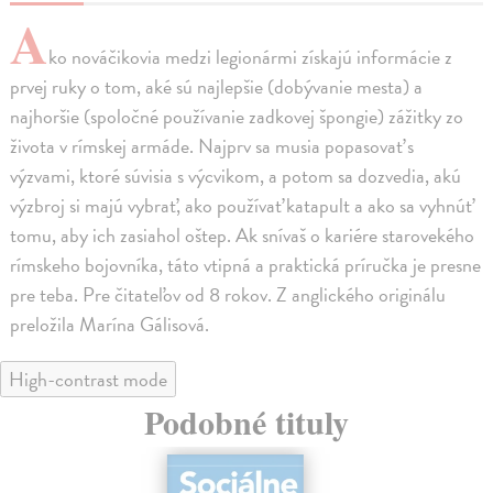
A
ko nováčikovia medzi legionármi získajú informácie z
prvej ruky o tom, aké sú najlepšie (dobývanie mesta) a
najhoršie (spoločné používanie zadkovej špongie) zážitky zo
života v rímskej armáde. Najprv sa musia popasovať s
výzvami, ktoré súvisia s výcvikom, a potom sa dozvedia, akú
výzbroj si majú vybrať, ako používať katapult a ako sa vyhnúť
tomu, aby ich zasiahol oštep. Ak snívaš o kariére starovekého
rímskeho bojovníka, táto vtipná a praktická príručka je presne
pre teba. Pre čitateľov od 8 rokov. Z anglického originálu
preložila Marína Gálisová.
High-contrast mode
Podobné tituly