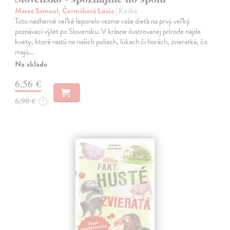
Marec Samuel, Čermáková Lucia
| Kniha
Toto nádherné veľké leporelo vezme vaše dieťa na prvý veľký
poznávací výlet po Slovensku. V krásne ilustrovanej prírode nájde
kvety, ktoré rastú na našich poliach, lúkach či horách, zvieratká, čo
majú…
Na sklade
6,56 €
6,90 €
?