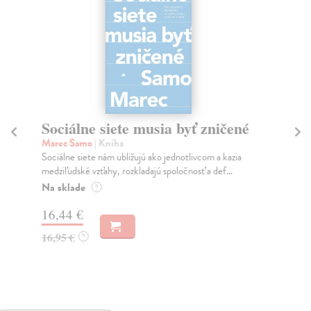
Sociálne siete musia byť zničené
S
K
Marec Samo
| Kniha
Sociálne siete nám ubližujú ako jednotlivcom a kazia
Mik
medziľudské vzťahy, rozkladajú spoločnosť a def...
Mon
o k
Na sklade
?
Na
16,44 €
23
16,95 €
?
24