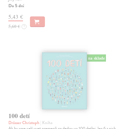
Do 5 dní
5,43 €
5,60 €
?
na sklade
100 detí
Drösser Christoph
| Kniha
Ak by sme celý svet premenili na dedinu so 100 deťmi, len 6 z nich