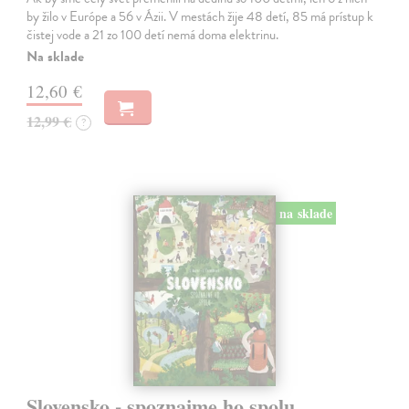
by žilo v Európe a 56 v Ázii. V mestách žije 48 detí, 85 má prístup k
čistej vode a 21 zo 100 detí nemá doma elektrinu.
Na sklade
12,60 €
12,99 €
?
na sklade
Slovensko - spoznajme ho spolu