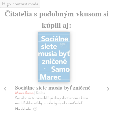
High-contrast mode
Čitatelia s podobným vkusom si
kúpili aj:
Sociálne siete musia byť zničené
S
K
Marec Samo
| Kniha
Sociálne siete nám ubližujú ako jednotlivcom a kazia
Mik
medziľudské vzťahy, rozkladajú spoločnosť a def...
Mon
o k
Na sklade
?