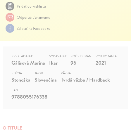
Pridať do wishlistu
Odporučiť známemu
Zdielať na Facebooku
PREKLADATEĽ
VYDAVATEĽ
POČET STRÁN
ROK VYDANIA
Gálisová Marína
Ikar
96
2021
EDÍCIA
JAZYK
VÄZBA
Stonožka
Slovenčina
Tvrdá väzba / Hardback
EAN
9788055176338
O TITULE