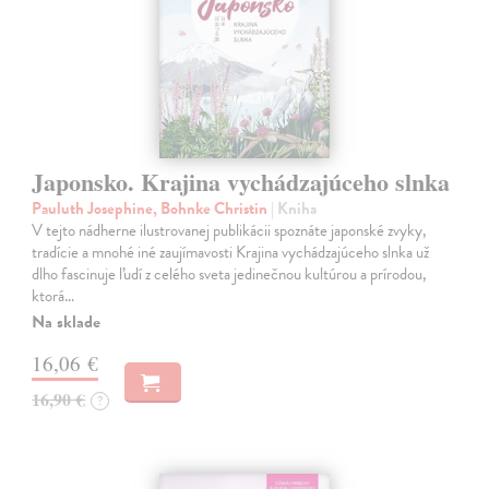
Japonsko. Krajina vychádzajúceho slnka
Pauluth Josephine, Bohnke Christin
| Kniha
V tejto nádherne ilustrovanej publikácii spoznáte japonské zvyky,
tradície a mnohé iné zaujímavosti Krajina vychádzajúceho slnka už
dlho fascinuje ľudí z celého sveta jedinečnou kultúrou a prírodou,
ktorá…
Na sklade
16,06 €
16,90 €
?