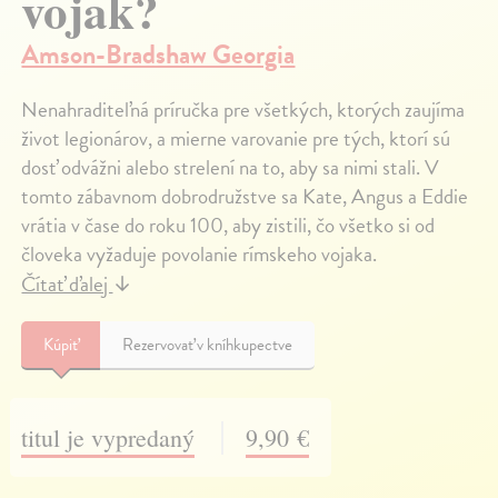
vojak?
Amson-Bradshaw Georgia
Nenahraditeľná príručka pre všetkých, ktorých zaujíma
život legionárov, a mierne varovanie pre tých, ktorí sú
dosť odvážni alebo strelení na to, aby sa nimi stali. V
tomto zábavnom dobrodružstve sa Kate, Angus a Eddie
vrátia v čase do roku 100, aby zistili, čo všetko si od
človeka vyžaduje povolanie rímskeho vojaka.
Čítať ďalej
↓
Kúpiť
Rezervovať v kníhkupectve
titul je vypredaný
9,90 €