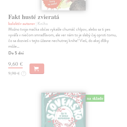
Fakt husté zvieratá
kolektív autorov
| Kniha
Možno tvoja mačka občas vykašle chumáč chlpov, alebo sa ti pes
vyváľa v niečom smradľavom, ale ver nám to je slabý čaj oproti tomu,
čo sa dozvieš v tejto úžasne nechutnej knihe! Vieš, do akej dlžky
môže…
Do 5 dní
9,60 €
9,90 €
?
na sklade