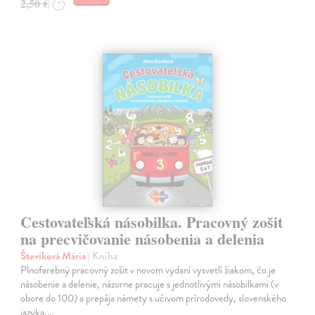
2,50 €
?
Cestovateľská násobilka. Pracovný zošit
na precvičovanie násobenia a delenia
Števíková Mária
| Kniha
Plnofarebný pracovný zošit v novom vydaní vysvetlí žiakom, čo je
násobenie a delenie, názorne pracuje s jednotlivými násobilkami (v
obore do 100) a prepája námety s učivom prírodovedy, slovenského
jazyka,…