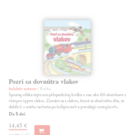
Pozri sa dovnútra vlakov
kolektív autorov
| Kniha
Spoznaj vďaka tejto encyklopedickej knižke s viac ako 60 okienkami s
rôznymi typmi vlakov. Zoznám sa s vlakmi, ktoré za slnečného dňa, za
dažďa či v snehu rachotia po koľajniciach a prevážajú cestujúcich…
Do 5 dní
14,45 €