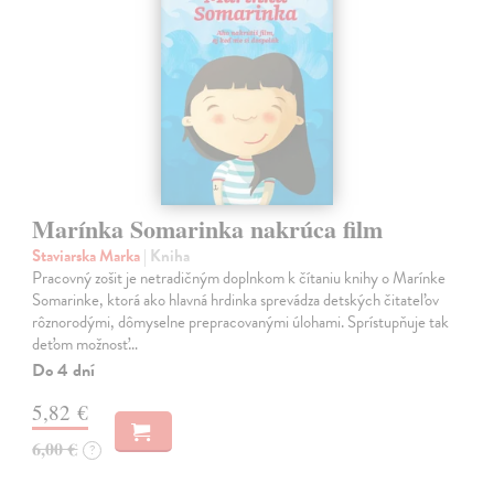
Marínka Somarinka nakrúca film
Staviarska Marka
| Kniha
Pracovný zošit je netradičným doplnkom k čítaniu knihy o Marínke
Somarinke, ktorá ako hlavná hrdinka sprevádza detských čitateľov
rôznorodými, dômyselne prepracovanými úlohami. Sprístupňuje tak
deťom možnosť…
Do 4 dní
5,82 €
6,00 €
?