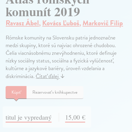
komunít 2019
Ravasz Ábel
,
Kovács Ľuboš
,
Markovič Filip
Rómske komunity na Slovensku patria jednoznačne
medzi skupiny, ktoré sú najviac ohrozené chudobou.
Čelia viacnásobnému znevýhodneniu, ktoré definuje
nízky sociálny status, sociálna a fyzická vylúčenosť,
kultúrne a jazykové bariéry, úroveň vzdelania a
diskriminácia.
Čítať ďalej
↓
Kúpiť
Rezervovať v kníhkupectve
titul je vypredaný
15,00 €