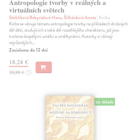
Antropologie tvorby v reálných a
virtuálních světech
Stehlíková Babyrádová Hana, Šilhánková Aneta
| Kniha
Kniha se věnuje tématu antropologie tvorby na příkladech drobných
děl dětí, studujících a také děl rozsáhlejšího charakteru, jež jsou
tvořena dospělými umělci a umělkyněmi. Autorky si všímají
nejrůznějších…
Zasielame do 12 dní
18,24 €
18,80 €
?
na sklade