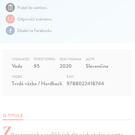
Pridať do wishlistu
Odporučiť známemu
Zdielať na Facebooku
VYDAVATEĽ
POČET STRÁN
ROK VYDANIA
JAZYK
Veda
95
2020
Slovenčina
VÄZBA
EAN
Tvrdá väzba / Hardback
9788022418744
O TITULE
Z
ber presných a spoľahlivých dát o ich situácii je preto