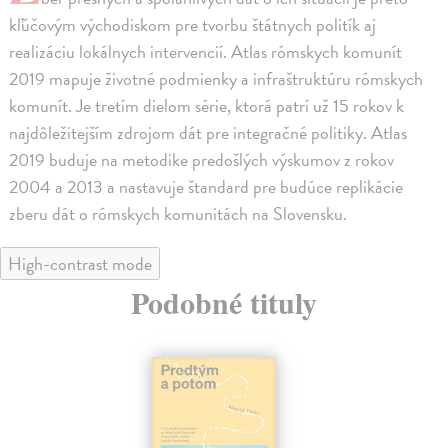
kľúčovým východiskom pre tvorbu štátnych politík aj
realizáciu lokálnych intervencií. Atlas rómskych komunít
2019 mapuje životné podmienky a infraštruktúru rómskych
komunít. Je tretím dielom série, ktorá patrí už 15 rokov k
najdôležitejším zdrojom dát pre integračné politiky. Atlas
2019 buduje na metodike predošlých výskumov z rokov
2004 a 2013 a nastavuje štandard pre budúce replikácie
zberu dát o rómskych komunitách na Slovensku.
High-contrast mode
Podobné tituly