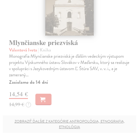
Mlynčianske priezviská
Valentová Iveta
| Kniha
Monografia Mlynčianske priezviská je ďalším vedeckým výstupom
projektu Výskumného ústavu Slovákov v Maďarsku, ktorý sa realizuje
v spolupráci s Jazykovedným ústavom Ľ. Štúra SAV, v. v. i., a je
zameraný…
Zasielame do 14 dní
14,54 €
14,99 €
?
ZOBRAZIŤ ĎALŠIE Z KATEGÓRIE ANTROPOLÓGIA, ETNOGRAFIA,
ETNOLÓGIA