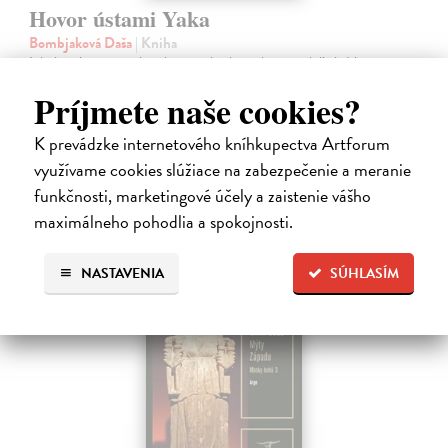
Hovor ústami Yaka
Bombjaková Daša
| Kniha
Ich deti denne prejdú rukami aj dvadsiatich rôznych ľudí. Nepoznajú
koncept viny, netolerujú chvastanie a namiesto o vzdelávaní hovoria o
Príjmete naše cookies?
zdieľaní múdrosti a dozrievaní.
Na sklade
K prevádzke internetového kníhkupectva Artforum
16,06 €
využívame cookies slúžiace na zabezpečenie a meranie
funkčnosti, marketingové účely a zaistenie vášho
16,90 €
?
maximálneho pohodlia a spokojnosti.
NASTAVENIA
SÚHLASÍM
na sklade