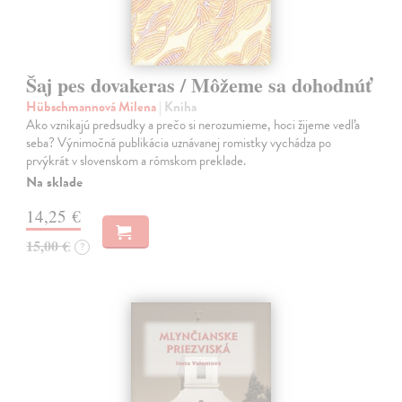
Šaj pes dovakeras / Môžeme sa dohodnúť
Hübschmannová Milena
| Kniha
Ako vznikajú predsudky a prečo si nerozumieme, hoci žijeme vedľa
seba? Výnimočná publikácia uznávanej romistky vychádza po
prvýkrát v slovenskom a rómskom preklade.
Na sklade
14,25 €
15,00 €
?