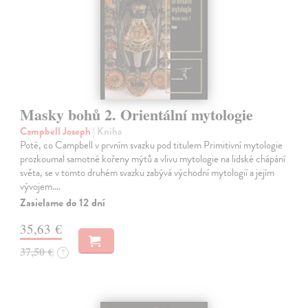
Masky bohů 2. Orientální mytologie
Campbell Joseph
| Kniha
Poté, co Campbell v prvním svazku pod titulem Primitivní mytologie
prozkoumal samotné kořeny mýtů a vlivu mytologie na lidské chápání
světa, se v tomto druhém svazku zabývá východní mytologií a jejím
vývojem.…
Zasielame do 12 dní
35,63 €
37,50 €
?