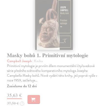
Masky bohů 1. Primitivní mytologie
Campbell Joseph
| Kniha
Primitivní mytologie je prvním dílem monumentální čtyřsvazkové
série předního světového komparativního mytologa Josepha
Campbella Masky bohů. Nové vydání této knihy, jež poprvé vyšla v
roce 1959, začleňuje…
Zasielame do 12 dní
35,63 €
37,50 €
?