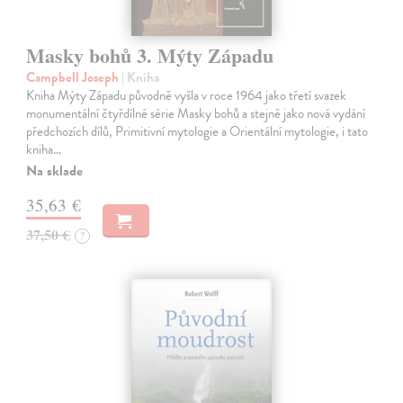
Masky bohů 3. Mýty Západu
Campbell Joseph
| Kniha
Kniha Mýty Západu původně vyšla v roce 1964 jako třetí svazek
monumentální čtyřdílné série Masky bohů a stejně jako nová vydání
předchozích dílů, Primitivní mytologie a Orientální mytologie, i tato
kniha…
Na sklade
35,63 €
37,50 €
?