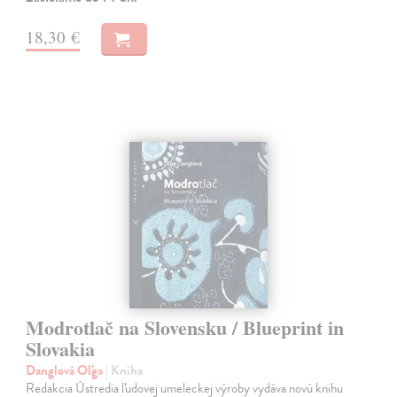
18,30 €
Modrotlač na Slovensku / Blueprint in
Slovakia
Danglová Oľga
| Kniha
Redakcia Ústredia ľudovej umeleckej výroby vydáva novú knihu