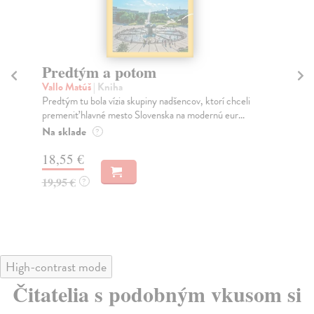
Predtým a potom
Mě
Vallo Matúš
| Kniha
Mu
Predtým tu bola vízia skupiny nadšencov, ktorí chceli
Ty 
premeniť hlavné mesto Slovenska na modernú eur...
jeh
Na sklade
Na
?
18,55 €
31
19,95 €
32
?
High-contrast mode
Čitatelia s podobným vkusom si