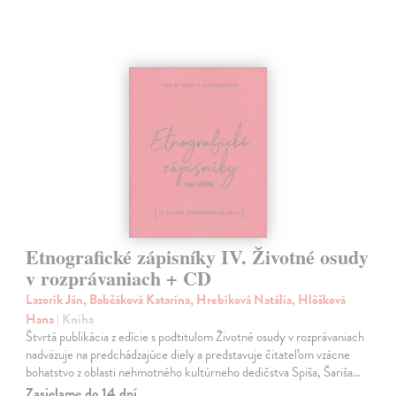
Etnografické zápisníky IV. Životné osudy
v rozprávaniach + CD
Lazorík Ján, Babčáková Katarína, Hrebíková Natália, Hlôšková
Hana
| Kniha
Štvrtá publikácia z edície s podtitulom Životné osudy v rozprávaniach
nadväzuje na predchádzajúce diely a predstavuje čitateľom vzácne
bohatstvo z oblasti nehmotného kultúrneho dedičstva Spiša, Šariša…
Zasielame do 14 dní