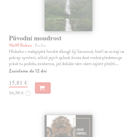
Původní moudrost
Wolff Roben
| Kniha
Hluboko v malajsijské horské džungli žijí Senoiové, kteří se ocitají na
pokraji vymření, ačkoli jejich způsob života dost možná představuje
právě tu podobu existence, jež dokáže nám všem zajistit přežití.…
Zasielame do 12 dní
15,81 €
16,30 €
?