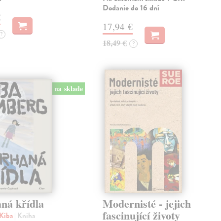
Dodanie do 16 dní
€
17,94 €
?
18,49 €
?
na sklade
ná křídla
Modernisté - jejich
fascinující životy
Kiba
| Kniha