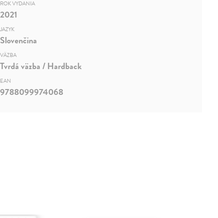
ROK VYDANIA
2021
JAZYK
Slovenčina
VÄZBA
Tvrdá väzba / Hardback
EAN
9788099974068