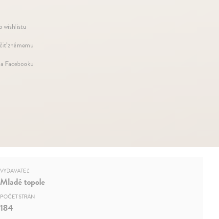
o wishlistu
iť známemu
na Facebooku
VYDAVATEĽ
Mladé topole
POČET STRÁN
184