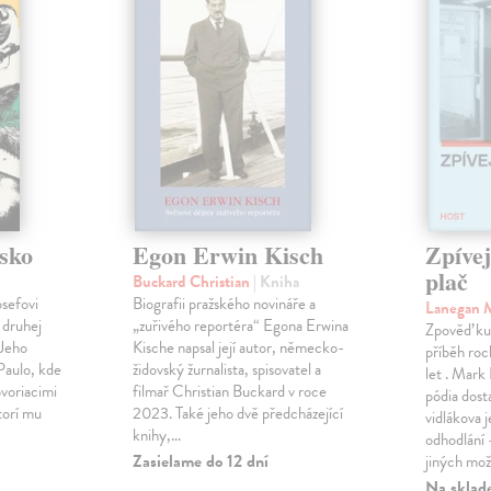
sko
Egon Erwin Kisch
Zpíve
plač
Buckard Christian
| Kniha
osefovi
Biografii pražského novináře a
Lanegan 
 druhej
„zuřivého reportéra“ Egona Erwina
Zpověď ku
 Jeho
Kische napsal její autor, německo-
příběh roc
Paulo, kde
židovský žurnalista, spisovatel a
let . Mark
voriacimi
filmař Christian Buckard v roce
pódia dost
torí mu
2023. Také jeho dvě předcházející
vidlákova 
knihy,…
odhodlání 
Zasielame do 12 dní
jiných mož
Na sklad