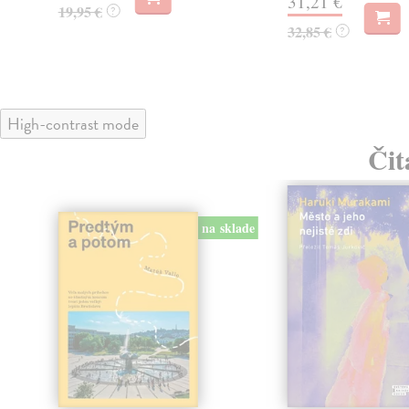
31,21 €
19,95 €
?
32,85 €
?
High-contrast mode
Čit
na sklade