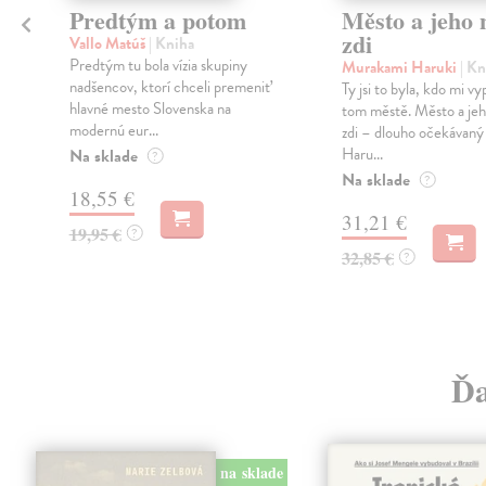
Predtým a potom
Město a jeho n
zdi
Vallo Matúš
| Kniha
Predtým tu bola vízia skupiny
Murakami Haruki
| Kn
nadšencov, ktorí chceli premeniť
Ty jsi to byla, kdo mi vy
hlavné mesto Slovenska na
tom městě. Město a jeh
modernú eur...
zdi – dlouho očekávan
Haru...
Na sklade
?
Na sklade
?
18,55 €
31,21 €
19,95 €
?
32,85 €
?
Ďa
na sklade