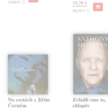
13,60 €
19,30 €
?
20,32 €
?
Na cestách s Jiřím
Zvládli sme to,
Černým
chlapče