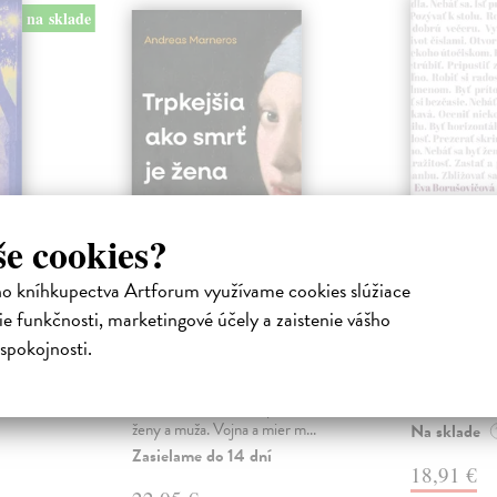
na sklade
še cookies?
ejisté
Trpkejšia ako smrť
Plechov
ho kníhkupectva Artforum využívame cookies slúžiace
je žena
Borušovičová
e funkčnosti, marketingové účely a zaistenie vášho
Táto kniha je
iha
Marneros Andreas
| Kniha
spokojnosti.
projektov, na
právěl o
JE TO MOŽNO NAJVÄČŠIA
Borušovičová 
o nejisté
REVOLÚCIA NAŠICH DNÍ:
svojich posled
ý román
rovnocennosť a rovnoprávnosť
ženy a muža. Vojna a mier m...
Na sklade
Zasielame do 14 dní
18,91 €