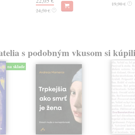
22,05 €
19,90 €
?
24,50 €
?
atelia s podobným vkusom si kúpili
na sklade