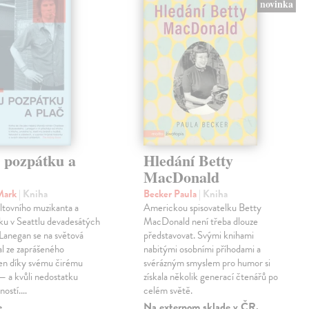
novinka
j pozpátku a
Hledání Betty
MacDonald
Mark
| Kniha
Becker Paula
| Kniha
ltovního muzikanta a
Americkou spisovatelku Betty
ku v Seattlu devadesátých
MacDonald není třeba dlouze
 Lanegan se na světová
představovat. Svými knihami
al ze zaprášeného
nabitými osobními příhodami a
jen díky svému čirému
svérázným smyslem pro humor si
— a kvůli nedostatku
získala několik generací čtenářů po
ností.…
celém světě.
e
Na externom sklade v ČR.