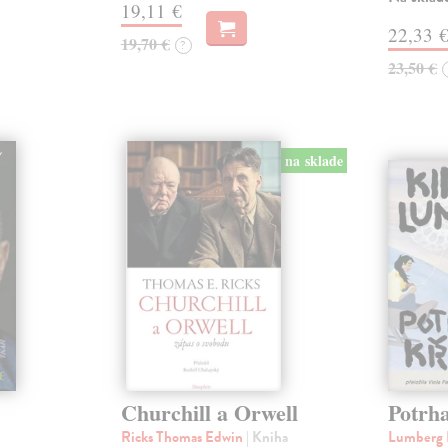
19,11 €
22,33 
19,70 €
?
23,50 €
na sklade
Churchill a Orwell
Potrha
Ricks Thomas Edwin
| Kniha
Lumberg 