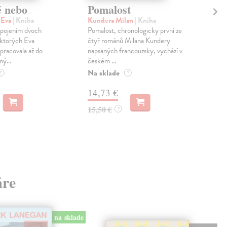
é nebo
Pomalost
Sl
pr
 Eva
| Kniha
Kundera Milan
| Kniha
sm
 spojením dvoch
Pomalost, chronologicky první ze
 ktorých Eva
čtyř románů Milana Kundery
Mik
pracovala až do
napsaných francouzsky, vychází v
Mon
ný...
českém ...
publ
Na sklade
kľú
?
?
hist
14,73 €
Na 
15,50 €
?
23
24,
áre
na sklade