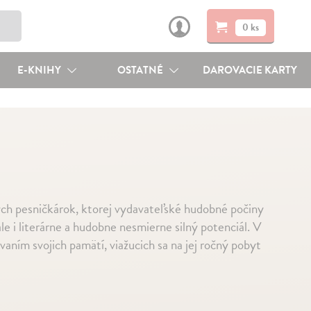
0 ks
E-KNIHY
OSTATNÉ
DAROVACIE KARTY
ch pesničkárok, ktorej vydavateľské hudobné počiny
le i literárne a hudobne nesmierne silný potenciál. V
aním svojich pamätí, viažucich sa na jej ročný pobyt