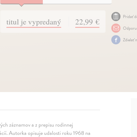
Pridať d
titul je vypredaný
22,99 €
Odporuč
Zdielať 
vých záznamov a z prepisu rodinnej
ácií. Autorka opisuje udalosti roku 1968 na