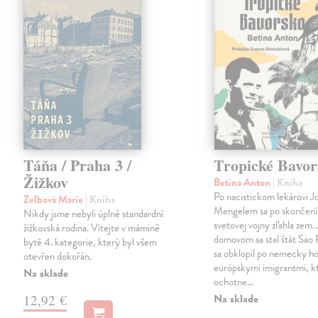
Táňa / Praha 3 /
Tropické Bavor
Žižkov
Betina Anton
| Kniha
Po nacistickom lekárovi J
Zelbová Marie
| Kniha
Mengelem sa po skončení
Nikdy jsme nebyli úplně standardní
svetovej vojny zľahla zem.
žižkovská rodina. Vítejte v mámině
domovom sa stal štát Sao 
bytě 4. kategorie, který byl všem
sa obklopil po nemecky ho
otevřen dokořán.
európskymi imigrantmi, k
Na sklade
ochotne…
Na sklade
12,92 €