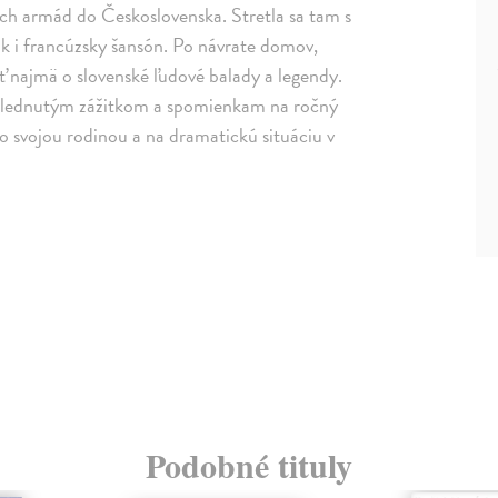
kých armád do Československa. Stretla sa tam s
lk i francúzsky šansón. Po návrate domov,
ť najmä o slovenské ľudové balady a legendy.
yblednutým zážitkom a spomienkam na ročný
 svojou rodinou a na dramatickú situáciu v
Podobné tituly