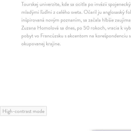
Tourskej univerzite, kde sa ocitla po invázii spojenec
mladými ľuďmi z celého sveta. Očaril ju anglosaský fo
inšpirovaná novým poznaním, sa začala hlbšie zaujíma
Zuzana Homolová sa dnes, po 50 rokoch, vracia k v
pobyt vo Francúzsku s akcentom na korešpondenciu so
okupovanej krajine.
High-contrast mode