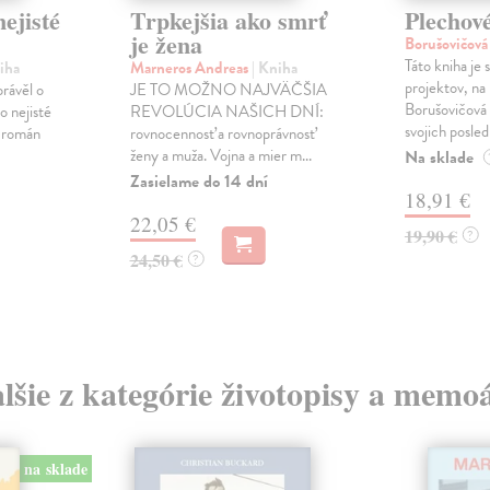
ejisté
Trpkejšia ako smrť
Plechov
je žena
Borušovičová
Táto kniha je
iha
Marneros Andreas
| Kniha
projektov, na
právěl o
JE TO MOŽNO NAJVÄČŠIA
Borušovičová 
o nejisté
REVOLÚCIA NAŠICH DNÍ:
svojich posled
ý román
rovnocennosť a rovnoprávnosť
ženy a muža. Vojna a mier m...
Na sklade
Zasielame do 14 dní
18,91 €
22,05 €
19,90 €
?
24,50 €
?
lšie z kategórie životopisy a memo
na sklade