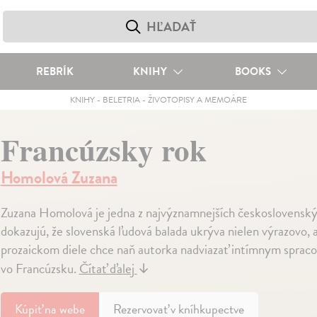
REBRÍK
KNIHY
BOOKS
KNIHY
-
BELETRIA
-
ŽIVOTOPISY A MEMOÁRE
Francúzsky rok
Homolová Zuzana
Zuzana Homolová je jedna z najvýznamnejších československý
dokazujú, že slovenská ľudová balada ukrýva nielen výrazovo, a
prozaickom diele chce naň autorka nadviazať intímnym spracov
vo Francúzsku.
Čítať ďalej
↓
Kúpiť
na webe
Rezervovať v kníhkupectve