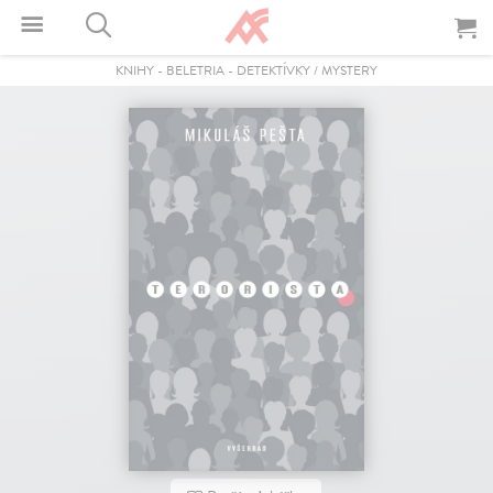
KNIHY
-
BELETRIA
-
DETEKTÍVKY / MYSTERY