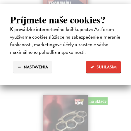
Príjmete naše cookies?
Tramwaj na Sachsenberg
K prevádzke internetového kníhkupectva Artforum
Sagitarius Petr
| Kniha
Tramwaj Cafe je kavárna v polském Těšíně a zároveň místo, kde se
využívame cookies slúžiace na zabezpečenie a meranie
sbíhají všechny nitky související s dalším brutálním zločinem, který
funkčnosti, marketingové účely a zaistenie vášho
musí vyřešit Roman Saran, major ostravské kriminálky, a jeho tým.
maximálneho pohodlia a spokojnosti.
Jak…
Zasielame do 12 dní
NASTAVENIA
SÚHLASÍM
15,91 €
16,40 €
?
na sklade