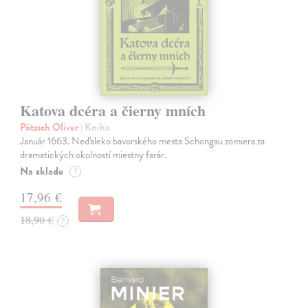
Katova dcéra a čierny mních
Pötzsch Oliver
| Kniha
Január 1663. Neďaleko bavorského mesta Schongau zomiera za
dramatických okolností miestny farár.
Na sklade
?
17,96 €
18,90 €
?