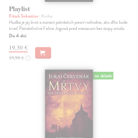
Playlist
Fitzek Sebastian
| Kniha
Hudba je jej život a zoznam pätnástich piesní rozhodne, ako dlho bude
trvať. Pätnásťročná Feline Jogowá pred mesiacom bez stopy zmizla.
Do 4 dní
19,30 €
19,90 €
?
na sklade