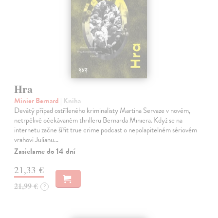
Hra
Minier Bernard
| Kniha
Devátý případ ostříleného kriminalisty Martina Servaze v novém,
netrpělivě očekávaném thrilleru Bernarda Miniera. Když se na
internetu začne šířit true crime podcast o nepolapitelném sériovém
vrahovi Julianu…
Zasielame do 14 dní
21,33 €
21,99 €
?