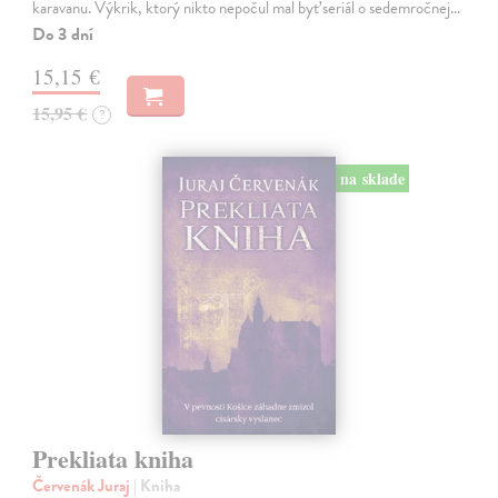
karavanu. Výkrik, ktorý nikto nepočul mal byť seriál o sedemročnej…
Do 3 dní
15,15 €
15,95 €
?
na sklade
Prekliata kniha
Červenák Juraj
| Kniha