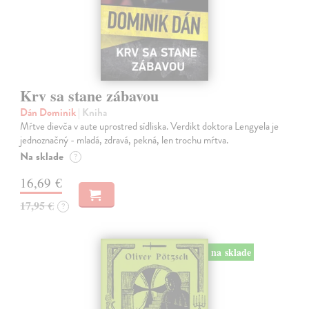
Krv sa stane zábavou
Dán Dominik
| Kniha
Mŕtve dievča v aute uprostred sídliska. Verdikt doktora Lengyela je
jednoznačný - mladá, zdravá, pekná, len trochu mŕtva.
Na sklade
?
16,69 €
17,95 €
?
na sklade