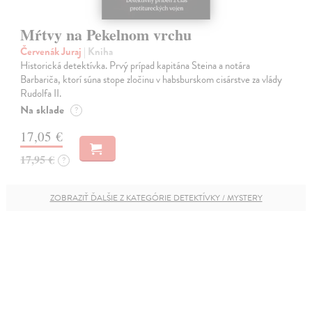
Mŕtvy na Pekelnom vrchu
Červenák Juraj
| Kniha
Historická detektívka. Prvý prípad kapitána Steina a notára
Barbariča, ktorí súna stope zločinu v habsburskom cisárstve za vlády
Rudolfa II.
Na sklade
?
17,05 €
17,95 €
?
ZOBRAZIŤ ĎALŠIE Z KATEGÓRIE DETEKTÍVKY / MYSTERY