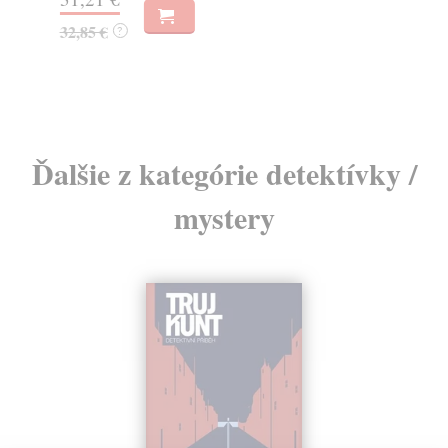
22
32,85 €
?
24
Ďalšie z kategórie detektívky /
mystery