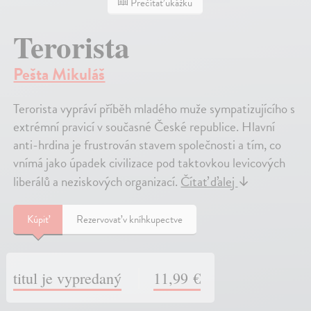
Prečítať ukážku
Terorista
Pešta Mikuláš
Terorista vypráví příběh mladého muže sympatizujícího s
extrémní pravicí v současné České republice. Hlavní
anti-hrdina je frustrován stavem společnosti a tím, co
vnímá jako úpadek civilizace pod taktovkou levicových
liberálů a neziskových organizací.
Čítať ďalej
↓
Kúpiť
Rezervovať v kníhkupectve
titul je vypredaný
11,99 €