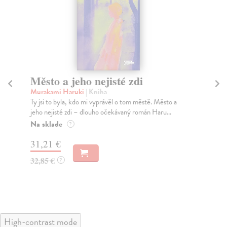
Město a jeho nejisté zdi
Tr
Murakami Haruki
| Kniha
Ma
Ty jsi to byla, kdo mi vyprávěl o tom městě. Město a
JE
jeho nejisté zdi – dlouho očekávaný román Haru...
NAŠ
muž
Na sklade
?
Za
31,21 €
22
32,85 €
?
24
High-contrast mode