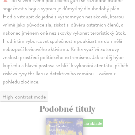
od vlivem svého politického guru se rozhodne osobně
angažovat v boji a vypracuje důmyslný dlouhodobý plán.
Hodlá vstoupit do jedné z významných neziskovek, kterou
vnímá jako původce zla, získat si důvěru ostatních členů, a
nakonec jménem oné neziskovky vykonat teroristický útok.
Hodlá tím vyburcovat společnost a poukázat na domnělá
nebezpečí levicového aktivismu. Kniha využívá autorovy
znalosti prostředí politického extremismu. Jak se děj hýbe
kupředu a hlavní postava se blíží k vykonání atentátu, příběh
získává rysy thrilleru a detektivního románu – ovšem z
pohledu zločince.
High-contrast mode
Podobné tituly
na sklade