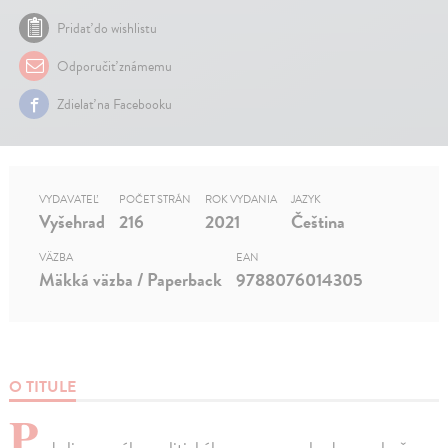
Pridať do wishlistu
Odporučiť známemu
Zdielať na Facebooku
VYDAVATEĽ
POČET STRÁN
ROK VYDANIA
JAZYK
Vyšehrad
216
2021
Čeština
VÄZBA
EAN
Mäkká väzba / Paperback
9788076014305
O TITULE
P