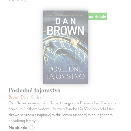
na sklade
Posledné tajomstvo
Brown Dan
| Kniha
Dan Brown nový román: Robert Langdon v Prahe odhalí šokujúcu
pravdu o ľudskom vedomí! Autor slávneho Da Vinciho kódu Dan
Brown sa vracia s napínavým thrillerom zasadeným do legendami
opradenej Prahy.…
Na sklade
?