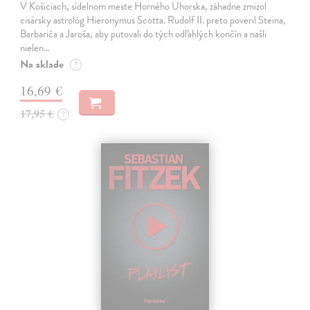
V Košiciach, sídelnom meste Horného Uhorska, záhadne zmizol
cisársky astrológ Hieronymus Scotta. Rudolf II. preto poveril Steina,
Barbariča a Jaroša, aby putovali do tých odľahlých končín a našli
nielen…
Na sklade
?
16,69 €
17,95 €
?