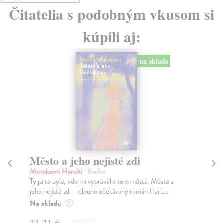
Čitatelia s podobným vkusom si
kúpili aj:
na sklade
Město a jeho nejisté zdi
Tr
Murakami Haruki
| Kniha
Ma
Ty jsi to byla, kdo mi vyprávěl o tom městě. Město a
JE
jeho nejisté zdi – dlouho očekávaný román Haru...
NAŠ
muž
Na sklade
?
Za
31,21 €