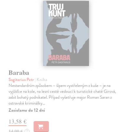
Baraba
Sagitarius Petr
| Kniha
Nestandardním způsobem – šípem vystřeleným z kuše – je na
vyjížďce na kole, na lesní cestě vedoucí k turistické chatě Girová,
zabit bohatý podnikatel. Případ vyšetřuje major Roman Saran z
ostravské kriminálky…
Zasielame do 12 dní
13,58 €
14,00 €
?