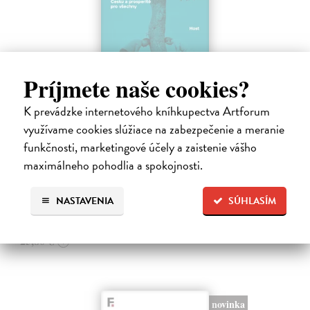
Príjmete naše cookies?
K prevádzke internetového kníhkupectva Artforum
Spravedlivý růst
využívame cookies slúžiace na zabezpečenie a meranie
Prokop Daniel
| Kniha
funkčnosti, marketingové účely a zaistenie vášho
Rovné šance, efektivní reformy a prosperita širší společnosti jako lék
na politickou strnulost Česko si udržuje spoustu drahých
maximálneho pohodlia a spokojnosti.
nespravedlností. Chudé děti mají malou šanci získat kvalitní vzdělání.
Na sklade
NASTAVENIA
SÚHLASÍM
24,51 €
25,80 €
?
novinka