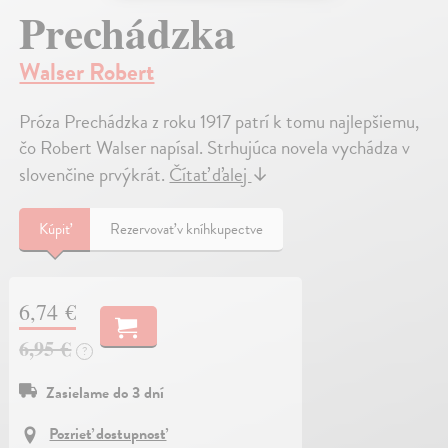
Prechádzka
Walser Robert
Próza Prechádzka z roku 1917 patrí k tomu najlepšiemu,
čo Robert Walser napísal. Strhujúca novela vychádza v
slovenčine prvýkrát.
Čítať ďalej
↓
Kúpiť
Rezervovať v kníhkupectve
6,74 €
6,95 €
?
Zasielame do 3 dní
Pozrieť dostupnosť