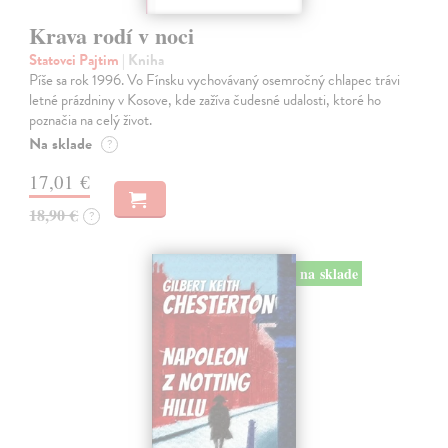
Krava rodí v noci
Statovci Pajtim
| Kniha
Píše sa rok 1996. Vo Fínsku vychovávaný osemročný chlapec trávi
letné prázdniny v Kosove, kde zažíva čudesné udalosti, ktoré ho
poznačia na celý život.
Na sklade
?
17,01 €
18,90 €
?
na sklade