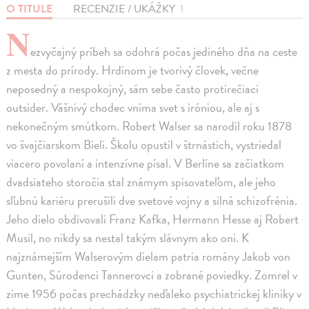
O TITULE
RECENZIE / UKÁŽKY
1
N
ezvyčajný príbeh sa odohrá počas jediného dňa na ceste
z mesta do prírody. Hrdinom je tvorivý človek, večne
neposedný a nespokojný, sám sebe často protirečiaci
outsider. Vášnivý chodec vníma svet s iróniou, ale aj s
nekonečným smútkom. Robert Walser sa narodil roku 1878
vo švajčiarskom Bieli. Školu opustil v štrnástich, vystriedal
viacero povolaní a intenzívne písal. V Berlíne sa začiatkom
dvadsiateho storočia stal známym spisovateľom, ale jeho
sľubnú kariéru prerušili dve svetové vojny a silná schizofrénia.
Jeho dielo obdivovali Franz Kafka, Hermann Hesse aj Robert
Musil, no nikdy sa nestal takým slávnym ako oni. K
najznámejším Walserovým dielam patria romány Jakob von
Gunten, Súrodenci Tannerovci a zobrané poviedky. Zomrel v
zime 1956 počas prechádzky neďaleko psychiatrickej kliniky v