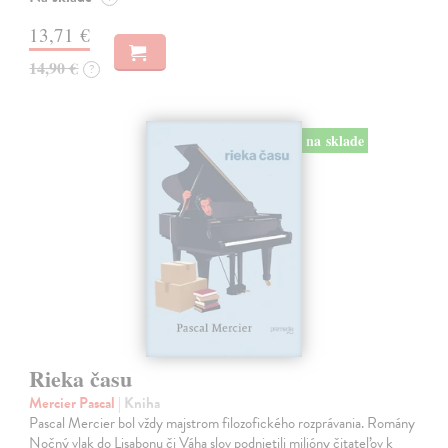
13,71 €
14,90 €
?
na sklade
Rieka času
Mercier Pascal
| Kniha
Pascal Mercier bol vždy majstrom filozofického rozprávania. Romány
Nočný vlak do Lisabonu či Váha slov podnietili milióny čitateľov k