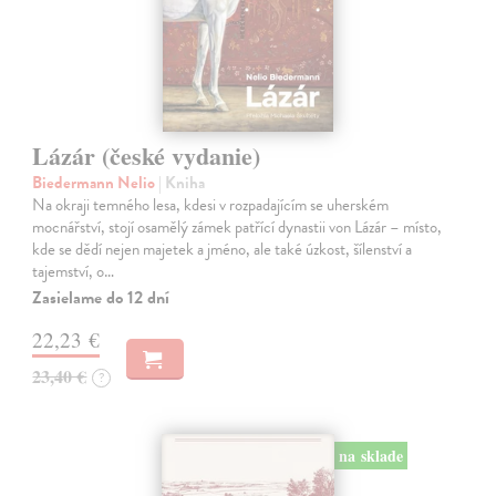
Lázár (české vydanie)
Biedermann Nelio
| Kniha
Na okraji temného lesa, kdesi v rozpadajícím se uherském
mocnářství, stojí osamělý zámek patřící dynastii von Lázár – místo,
kde se dědí nejen majetek a jméno, ale také úzkost, šílenství a
tajemství, o…
Zasielame do 12 dní
22,23 €
23,40 €
?
na sklade