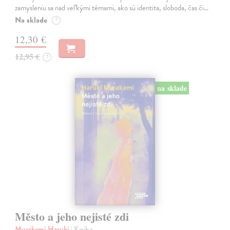
zamysleniu sa nad veľkými témami, ako sú identita, sloboda, čas či…
Na sklade
?
12,30 €
12,95 €
?
na sklade
Město a jeho nejisté zdi
Murakami Haruki
| Kniha