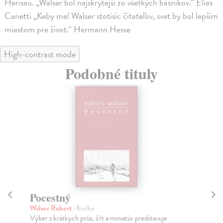
Herisau. „Walser bol najskrytejší zo všetkých básnikov.“ Elias
Canetti „Keby mal Walser stotisíc čitateľov, svet by bol lepším
miestom pre život.“ Hermann Hesse
High-contrast mode
Podobné tituly
Impérium
Tr
Harris Robert
| Kniha
Fu
Starý Rím, mesto slávy postavené na brehu rieky
Prv