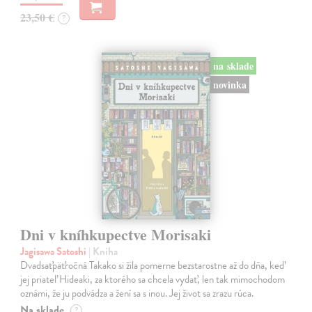
23,50 €
?
na sklade
novinka
Dni v kníhkupectve Morisaki
Jagisawa Satoshi
| Kniha
Dvadsaťpäťročná Takako si žila pomerne bezstarostne až do dňa, keď
jej priateľ Hideaki, za ktorého sa chcela vydať, len tak mimochodom
oznámi, že ju podvádza a žení sa s inou. Jej život sa zrazu rúca.
Na sklade
?