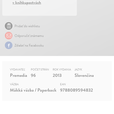
v kníhkupectvách
Pridať do wishlistu
Odporučiť známemu
Zdielať na Facebooku
VYDAVATEĽ
POČET STRÁN
ROK VYDANIA
JAZYK
Premedia
96
2013
Slovenčina
VÄZBA
EAN
Mäkká väzba / Paperback
9788089594832