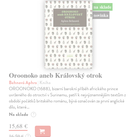
na sklade
novinka
Oroonoko aneb Královský otrok
Behnová Aphra
| Kniha
OROONOKO (1688), bizarní barokní příběh afrického prince
uvrženého do otroctví v Surinamu, patří k nejvýznamnějším textům z
období počátků britského románu, bývá označován za první anglické
dílo, které…
Na sklade
?
15,68 €
16,50 €
?