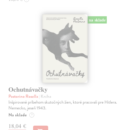
na sklade
Ochutnávačky
Postorino Rosella
| Kniha
Inšpirované príbehom skutočných žien, ktoré pracovali pre Hitlera.
Nemecko, jeseň 1943.
Na sklade
?
18,04 €