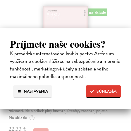
na sklade
Príjmete naše cookies?
K prevádzke internetového kníhkupectva Artforum
využívame cookies slúžiace na zabezpečenie a meranie
funkčnosti, marketingové účely a zaistenie vášho
maximálneho pohodlia a spokojnosti.
Ahoj, debil
NASTAVENIA
SÚHLASÍM
Despentes Virginie
| Kniha
Po trilógii Život Vernona Subutexa sa Virginie Despentes vracia s
románom, ktorý pripomína ultrasúčasnú verziu Nebezpečných
známostí. Ide o príbeh plný hnevu aj útechy, vzdoru aj prijatia.
Na sklade
?
22,33 €