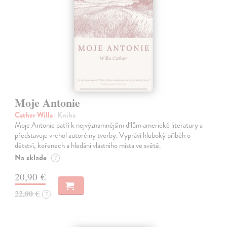
Moje Antonie
Cather Willa
| Kniha
Moje Antonie patří k nejvýznamnějším dílům americké literatury a
představuje vrchol autorčiny tvorby. Vypráví hluboký příběh o
dětství, kořenech a hledání vlastního místa ve světě.
Na sklade
?
20,90 €
22,00 €
?