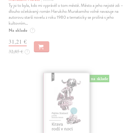
Ty jsi to byla, kdo mi vyprávěl o tom městě. Město a jeho nejisté zdi –
dlouho očekávaný román Harukiho Murakamiho volně navazuje na
autorovu starší novelu z roku 1980 a tematicky se prolíná s jeho
kultovním…
Na sklade
?
31,21 €
32,85 €
?
na sklade