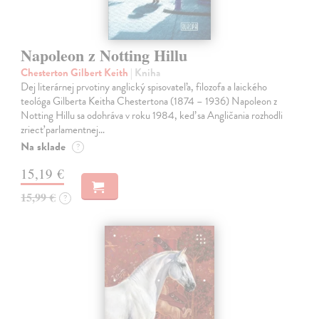
Napoleon z Notting Hillu
Chesterton Gilbert Keith
| Kniha
Dej literárnej prvotiny anglický spisovateľa, filozofa a laického
teológa Gilberta Keitha Chestertona (1874 – 1936) Napoleon z
Notting Hillu sa odohráva v roku 1984, keď sa Angličania rozhodli
zriecť parlamentnej…
Na sklade
?
15,19 €
15,99 €
?