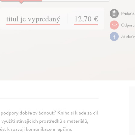
Pridať d
titul je vypredaný
12,70 €
Odporuč
Zdielať 
é podpory dobře zvládnout? Kniha si klade za cíl
využití stávajících prostředků a materiálů,
vést k rozvoji komunikace a lepšímu