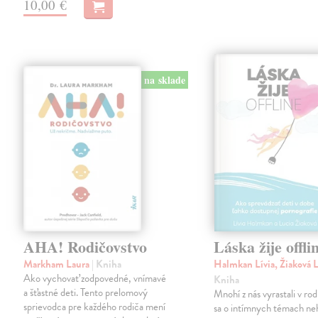
10,00 €
na sklade
AHA! Rodičovstvo
Láska žije offli
Markham Laura
| Kniha
Halmkan Lívia, Žiaková 
Ako vychovať zodpovedné, vnímavé
Kniha
a šťastné deti. Tento prelomový
Mnohí z nás vyrastali v ro
sprievodca pre každého rodiča mení
sa o intímnych témach neh