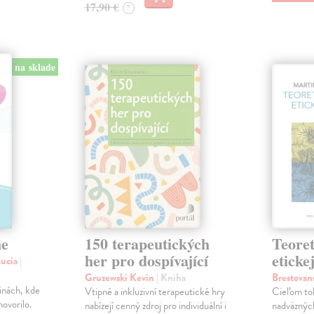
17,90 €
?
na sklade
ne
150 terapeutických
Teoret
her pro dospívající
eticke
Lucia
|
Gruzewski Kevin
| Kniha
Brestovan
dinách, kde
Vtipné a inkluzivní terapeutické hry
Cieľom to
ovorilo.
nabízejí cenný zdroj pro individuální i
nadväzných