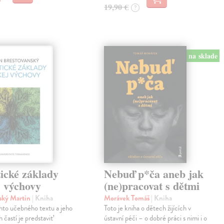
19,90 €
?
na sklade
ické základy
Nebuď p*ča aneb jak
j výchovy
(ne)pracovat s dětmi
ský Martin
| Kniha
Morávek Tomáš
| Kniha
hto učebného textu a jeho
Toto je kniha o dětech žijících v
 častí je predstaviť
ústavní péči – o dobré práci s nimi i o