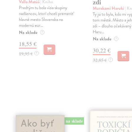
zdi
Vallo Matúš
| Kniha
Predtým tu bola vízia skupiny
Murakami Haruki
| Kn
nadšencov, ktorí chceli premeniť
Ty jsi to byla, kdo mi vy
hlavné mesto Slovenska na
tom městě. Město a jeh
modernú eur...
zdi – dlouho očekávan
Haru...
Na sklade
?
Na sklade
?
18,55 €
30,22 €
19,95 €
?
32,85 €
?
na sklade