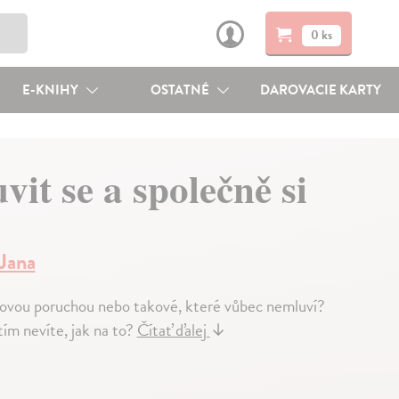
0 ks
E-KNIHY
OSTATNÉ
DAROVACIE KARTY
it se a společně si
Jana
řečovou poruchou nebo takové, které vůbec nemluví?
tím nevíte, jak na to?
Čítať ďalej
↓