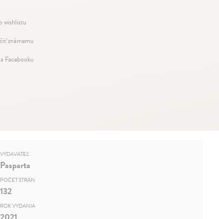
o wishlistu
iť známemu
na Facebooku
VYDAVATEĽ
Pasparta
POČET STRÁN
132
ROK VYDANIA
2021