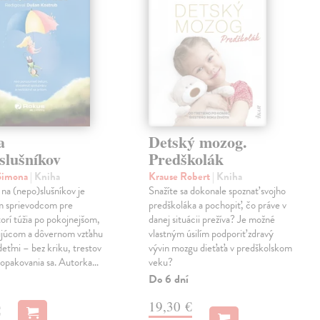
a
Detský mozog.
slušníkov
Predškolák
 Simona
| Kniha
Krause Robert
| Kniha
na (nepo)slušníkov je
Snažíte sa dokonale spoznať svojho
m sprievodcom pre
predškoláka a pochopiť, čo práve v
torí túžia po pokojnejšom,
danej situácii prežíva? Je možné
ujúcom a dôvernom vzťahu
vlastným úsilím podporiť zdravý
 deťmi – bez kriku, trestov
vývin mozgu dieťaťa v predškolskom
 opakovania sa. Autorka…
veku?
Do 6 dní
19,30 €
€