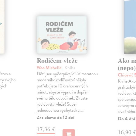
Rodičem vleže
Ako n
(nepo)
Woo Michelle
| Kniha
čstvo a
Děti jsou vyčerpávající! V maratonu
Chicevič
ty svojho
moderního rodičovství někdy
Kniha Ako 
ckých
potřebujete 10 drahocenných
praktický
minut, abyste vypnuli a dopřáli
rodičov, k
svému tělu odpočinek. Zkuste
spoluprac
rodičovství vleže! Super
so svojimi
jednoduchou vychytávku,…
a večného
Zasielame do 12 dní
Do 4 dní
17,36 €
16,90 