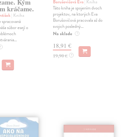
zame. Kým
Borušovičová Eva
| Kniha
Kun
m kráčame.
Táto kniha je spojením dvoch
Poma
projektov, na ktorých Eva
čty
ntišek
| Kniha
Borušovičová pracovala až do
naps
 spracovaná
svojich posledný...
česk
náša súbor esejí o
Na sklade
Na 
oblémoch
?
tvárania...
18,91 €
14
?
19,90 €
15,
?