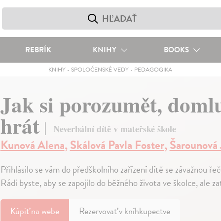
REBRÍK
KNIHY
BOOKS
KNIHY
-
SPOLOČENSKÉ VEDY
-
PEDAGOGIKA
Jak si porozumět, domluv
hrát
Neverbální dítě v mateřské škole
Kunová Alena
,
Skálová Pavla Foster
,
Šarounová 
Přihlásilo se vám do předškolního zařízení dítě se závažnou 
Rádi byste, aby se zapojilo do běžného života ve školce, ale za
Kúpiť
na webe
Rezervovať v kníhkupectve