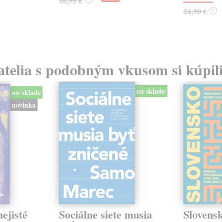
16,95 €
24,90 €
?
atelia s podobným vkusom si kúpili
na sklade
na sklade
novinka
ejisté
Sociálne siete musia
Slovens