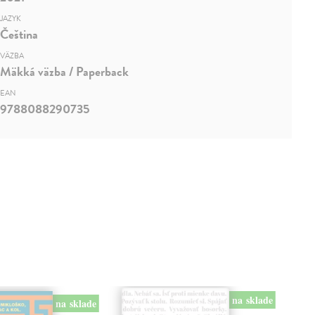
JAZYK
Čeština
VÄZBA
Mäkká väzba / Paperback
EAN
9788088290735
na sklade
na sklade