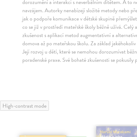
dorozumění a interakci s neverbálním dítětem. A to ne
navzájem. Autorky nenabízejí složité metody nebo pře
jak o podpoře komunikace v dětské skupině přemýšlet
co se již v prostředí mateřské školy běžně užívá. Celý
zkušenost s aplikací metod augmentativní a alternativ
domova až po mateřskou školu. Za základ jakéhokoliv
Její rozvoj u dětí, které se nemohou dorozumívat běž
poradenské praxe. Své bohaté zkušenosti se pokusily p
High-contrast mode