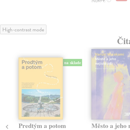
32,85 €
High-contrast mode
Čit
na sklade
Predtým a potom
Město a jeho n