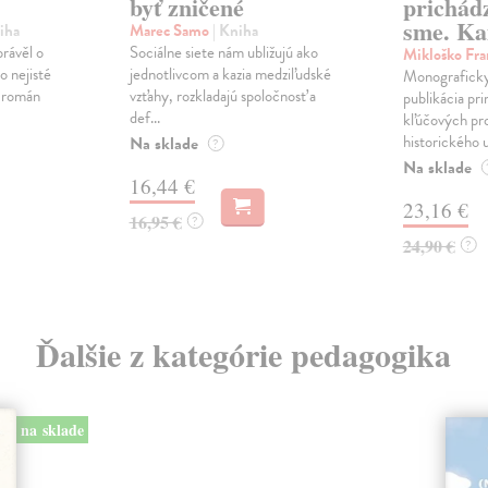
byť zničené
prichád
sme. Ka
iha
Marec Samo
| Kniha
právěl o
Sociálne siete nám ubližujú ako
Mikloško Fra
o nejisté
jednotlivcom a kazia medziľudské
Monograficky
ý román
vzťahy, rozkladajú spoločnosť a
publikácia pri
def...
kľúčových pr
historického u
Na sklade
?
Na sklade
16,44 €
23,16 €
16,95 €
?
24,90 €
?
Ďalšie z kategórie pedagogika
na sklade