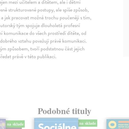
jen mezi učitelem a dítětem, ale i dětmi
sně strukturované postupy, ale spíše způsob,
 a jak pracovat možná trochu poučeněji s tím,
 autorský tým spojuje dlouholetá profesní
ní komunikace do všech prostředí dítěte, od
 dobrého vztahu považují právě komunikaci.
ným způsobem, tvoří podstatnou část jejich
ředat právě v této publikaci.
Podobné tituly
na sklade
na sklade