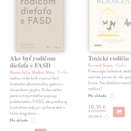
Ako byť rodičom
Toxickí rodičia
dieťaťa s FASD
Forward Susan
| Kniha
Prekonajte bolestivé dedi
Brown Julia, Mather Mary
| Kniha
vezmite pevne do rúk opra
Jedna z mála kníh o poruchách
života. Ste dieťaťom toxi
fetálneho alkoholového spektra v
rodičov?
slovenskom jazyku. Kniha nielen
Na sklade
jasne a zrozumiteľne popisuje
?
problematiku FASD, ale ponúka aj
19,30 €
konkrétne rady pri výchove detí s
touto diagnózou.…
19,90 €
?
Na sklade
?