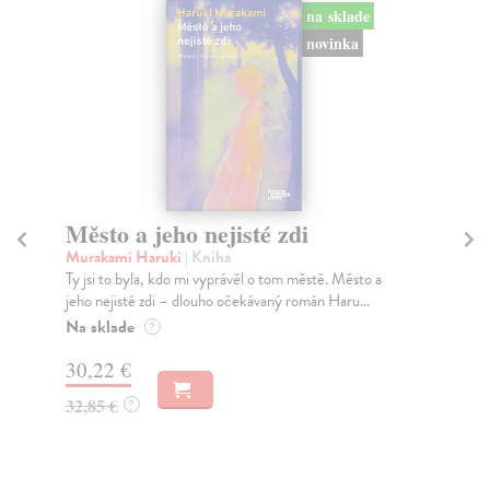
na sklade
novinka
Město a jeho nejisté zdi
So
Murakami Haruki
| Kniha
Ma
Ty jsi to byla, kdo mi vyprávěl o tom městě. Město a
Soc
jeho nejisté zdi – dlouho očekávaný román Haru...
med
Na sklade
Na
?
30,22 €
16
32,85 €
16
?