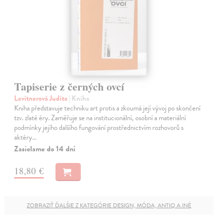
Tapiserie z černých ovcí
Levitnerová Judita
| Kniha
Kniha představuje techniku art protis a zkoumá její vývoj po skončení
tzv. zlaté éry. Zaměřuje se na institucionální, osobní a materiální
podmínky jejího dalšího fungování prostřednictvím rozhovorů s
aktéry…
Zasielame do 14 dní
18,80 €
ZOBRAZIŤ ĎALŠIE Z KATEGÓRIE DESIGN, MÓDA, ANTIQ A INÉ