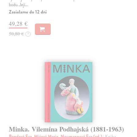
bodu. Její…
Zasielame do 12 dní
49,28 €
50,80 €
?
Minka. Vilemína Podhajská (1881-1963)
Bendová Eva, Míčová Marie, Neumannová Eva (ed.)
| Kniha