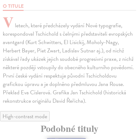
O TITULE
V
letech, které předcházely vydání Nové typografie,
korespondoval Tschichold s čelnými představiteli evropských
avantgard (Kurt Schwitters, El Lisickij, Moholy-Nagy,
Herbert Bayer, Piet Zwart, Ladislav Sutnar aj.), od nichž
získával řady ukázek jejich soudobé progresivní praxe, z nichž
některé později vstoupily do obecného kulturního povědomí.
První české vydání respektuje původní Tschicholdovu
grafickou úpravu a je doplněno předmluvou Jana Rouse.
Překlad Eva Císlerová. Grafika Jan Tschichold (historická
rekonstrukce originálu David Řeřicha).
High-contrast mode
Podobné tituly