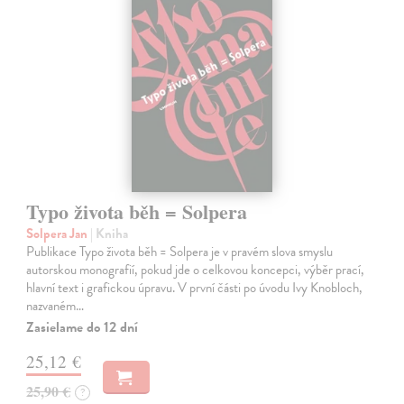
Typo života běh = Solpera
Solpera Jan
| Kniha
Publikace Typo života běh = Solpera je v pravém slova smyslu
autorskou monografií, pokud jde o celkovou koncepci, výběr prací,
hlavní text i grafickou úpravu. V první části po úvodu Ivy Knobloch,
nazvaném…
Zasielame do 12 dní
25,12 €
25,90 €
?