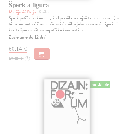
Šperk a figura
Matějovič Petja
| Kniha
Šperk patří k lidskému bytí od pravěku a stejně tak dlouho velkým
tématem autorů šperku zůstává člověk a jeho zobrazení. Figurální
kvalita šperku přitom nepatří ke konstantám.
Zasielame do 12 dní
60,14 €
62,00 €
?
na sklade