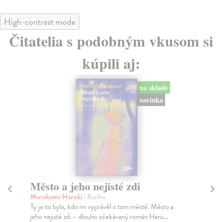
High-contrast mode
Čitatelia s podobným vkusom si
kúpili aj:
na sklade
novinka
Město a jeho nejisté zdi
So
Murakami Haruki
| Kniha
Ma
Ty jsi to byla, kdo mi vyprávěl o tom městě. Město a
Soc
jeho nejisté zdi – dlouho očekávaný román Haru...
med