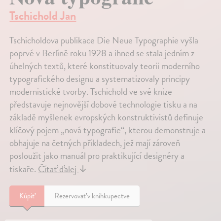
Tschichold Jan
Tschicholdova publikace Die Neue Typographie vyšla
poprvé v Berlíně roku 1928 a ihned se stala jedním z
úhelných textů, které konstituovaly teorii moderního
typografického designu a systematizovaly principy
modernistické tvorby. Tschichold ve své knize
představuje nejnovější dobové technologie tisku a na
základě myšlenek evropských konstruktivistů definuje
klíčový pojem „nová typografie“, kterou demonstruje a
obhajuje na četných příkladech, jež mají zároveň
posloužit jako manuál pro praktikující designéry a
tiskaře.
Čítať ďalej
↓
Kúpiť
Rezervovať v kníhkupectve