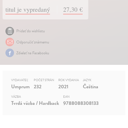
titul je vypredaný
27,30 €
Pridať do wishlistu
Odporučiť známemu
Zdielať na Facebooku
VYDAVATEĽ
POČET STRÁN
ROK VYDANIA
JAZYK
Umprum
232
2021
Čeština
VÄZBA
EAN
Tvrdá väzba / Hardback
9788088308133