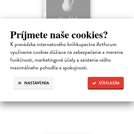
Príjmete naše cookies?
Způsoby vidění
K prevádzke internetového kníhkupectva Artforum
Berger John
| Kniha
využívame cookies slúžiace na zabezpečenie a meranie
Jedna z najinšpiratívnejších a najvplyvnejších kníh o umení a vizualite,
ktorá je právom považovaná za zakladateľskú klasiku odbore
funkčnosti, marketingové účely a zaistenie vášho
vizuálnych štúdií. Sedem esejí (z ktorých tri sú čisto obrazové) sa
maximálneho pohodlia a spokojnosti.
zaoberá…
Zasielame do 12 dní
NASTAVENIA
SÚHLASÍM
13,48 €
13,90 €
?