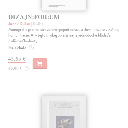
DIZAJN:FOR:UM
Junek Dušan
| Kniha
Monografia je o majstrovskom spojení obrazu a slova, o svete vizuálnej
komunikácie. Aj v tejto širokej oblasti nie je jednoduché hľadať a
rozlišovať hodnoty.
Na sklade
?
43,65 €
45,00 €
?