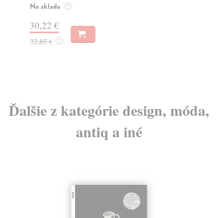
Na sklade
Na
?
30,22 €
16
32,85 €
16
?
Ďalšie z kategórie design, móda,
antiq a iné