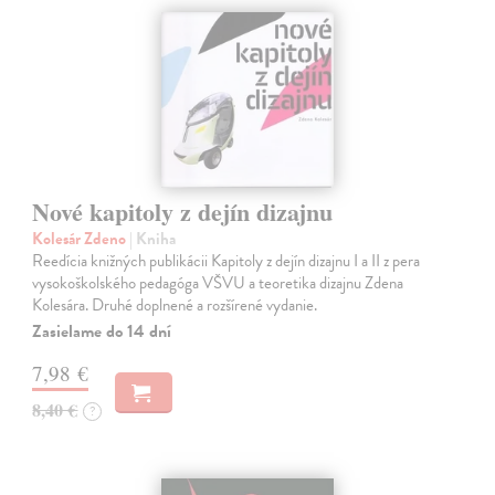
Nové kapitoly z dejín dizajnu
Kolesár Zdeno
| Kniha
Reedícia knižných publikácii Kapitoly z dejín dizajnu I a II z pera
vysokoškolského pedagóga VŠVU a teoretika dizajnu Zdena
Kolesára. Druhé doplnené a rozšírené vydanie.
Zasielame do 14 dní
7,98 €
8,40 €
?