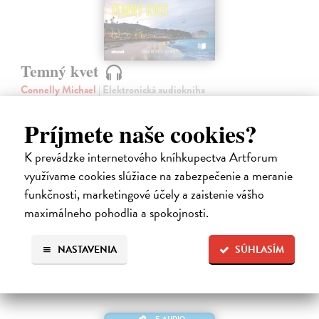
Temný kvet
Connelly Michael
| Elektronická audiokniha
Nové prostredie, postavy aj prostriedky, no zločiny staré ako samo
ľudstvo. Detektív seržant Stilwell z úradu šerifa okresu Los Angeles sa
Príjmete naše cookies?
za trest ocitá „vo vyhnanstve“ na malom ospalom ostrove Catalina.…
Na stiahnutie ako
MP3
K prevádzke internetového kníhkupectva Artforum
využívame cookies slúžiace na zabezpečenie a meranie
14,95 €
funkčnosti, marketingové účely a zaistenie vášho
maximálneho pohodlia a spokojnosti.
NASTAVENIA
SÚHLASÍM
E-AUDIO