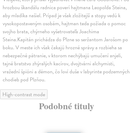
hrozbou škandálu radnica poverí hajtmana Leopolda Steina,
aby mladíka našiel. Prípad je však zložitejší a stopy vedú k
vysokopostaveným osobám, hajtman teda požiada o pomoc
svojho brata, chýrneho vyšetrovateľa Joachima
Steina.Kapitán prichádza do Plzne so seržantom Jarošom po
boku. V meste ich však čakajú hrozné správy a rozbieha sa
nebezpečné pátranie, v ktorom nechýbajú umučení anjeli,
tajné bratstvo zhýralých kacírov, dvojtvárni alchymisti,
vražední špióni a démon, čo loví duše v labyrinte podzemných
chodieb pod Plzňou.
High-contrast mode
Podobné tituly