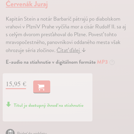
Červenák Juraj
Kapitán Stein a notár Barbarič pátrajú po diabolskom
vrahovi v PlzniV Prahe vyčíňa mor a cisár Rudolf II. sa aj
s celým dvorom presťahoval do Plzne. Povesť tohto
mravopočestného, panovníkovi oddaného mesta však
ohrozuje séria zločinov.
Čítať ďalej
↓
E-audio na stiahnutie v digitálnom formáte
MP3
?
15,95 €
Titul je dostupný ihneď na stiahnutie
Pridať do wishlistu