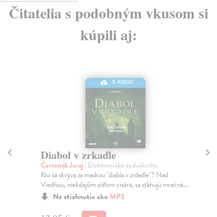
Čitatelia s podobným vkusom si
kúpili aj:
E-AUDIO
Diabol v zrkadle
P
(
Červenák Juraj
| Elektronická audiokniha
Kto sa skrýva za maskou "diabla v zrdadle"? Nad
Če
Viedňou, niekdajším sídlom cisára, sa sťahujú mračná...
Kap
kre
Na stiahnutie ako
MP3
Na