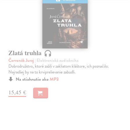
Zlatá truhla
Červenák Juraj
| Elektronická audiokniha
Dobrodružstvo, ktoré zažili v zakliatom kláštore, ich poznačilo.
Najradšej by na to krviprelievanie zabudli.
Na stiahnutie ako
MP3
15,45 €