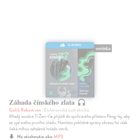
E-AUDIO
novinka
Záhada čínského zlata
Gulik Robert van
| Elektronická audiokniha
Mladý soudce Ti Žen-ťie přijíždí do sychravého přístavu Peng-laj, aby
se ujal svého prvního úřadu. Namísto poklidné správy okresu ho však
čeká mlhou zahalené hnízdo intrik.
Na stiahnutie ako
MP3