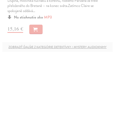
Dupina, milovníka tučňáků a kofeinu, rodilého Pařížana za trest
přeloženého do Bretaně – na konec světa.Zatímco Claire se
spokojeně oddává…
Na stiahnutie ako
MP3
15,16 €
ZOBRAZIŤ ĎALŠIE Z KATEGÓRIE DETEKTÍVKY / MYSTERY AUDIOKNIHY