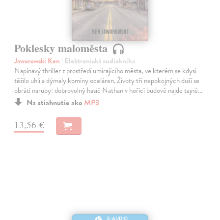
Poklesky maloměsta
Jaworowski Ken
| Elektronická audiokniha
Napínavý thriller z prostředí umírajícího města, ve kterém se kdysi
těžilo uhlí a dýmaly komíny oceláren. Životy tří nepokojných duší se
obrátí naruby: dobrovolný hasič Nathan v hořící budově najde tajně…
Na stiahnutie ako
MP3
13,56 €
E-AUDIO