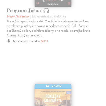
Program Jošua
Fitzek Sebastian
| Elektronická audiokniha
Neveľmi úspešný spisovateľ Max Rhode a jeho manželka Kim,
povolaním pilotka, vychovávajú nevlastnú dcérku Jolu. Max je
bezúhonný občan, dodržiava zákony a na rozdiel od svojho brata
Cosma, ktorý sa terapiou…
Na stiahnutie ako
MP3
E-AUDIO