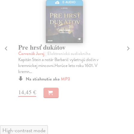
E-AUDIO
Pre hrsť dukátov
O
Červenák Juraj
| Elektronická audiokniha
Če
Kapitán Stein a notár Barbarič vyšetrujú zločin v
Nál
kremnickej mincovni.Horúce leto roku 1601. V
pri
kremn...
pri.
Na stiahnutie ako
MP3
14,45 €
14
High-contrast mode