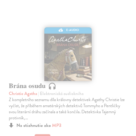
E-AUDIO
Brána osudu
Christie Agatha
| Elektronická audiokniha
Z kompletního seznamu díla královny detektivek Agathy Christie lze
vyčíst, že příběhem amatérských detektivů Tommyho a Pentličky
svou literární dráhu začínala a také končila. Detektivka Tajemný
protivník,…
Na stiahnutie ako
MP3