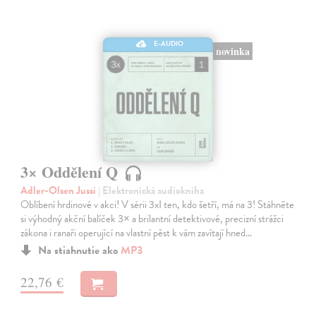
E-AUDIO
novinka
3× Oddělení Q
Adler-Olsen Jussi
| Elektronická audiokniha
Oblíbení hrdinové v akci! V sérii 3xI ten, kdo šetří, má na 3! Stáhněte
si výhodný akční balíček 3× a brilantní detektivové, precizní strážci
zákona i ranaři operující na vlastní pěst k vám zavítají hned…
Na stiahnutie ako
MP3
22,76 €