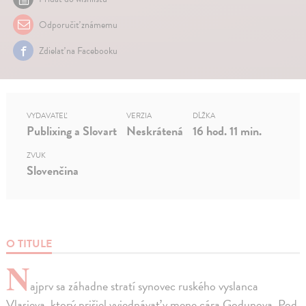
Odporučiť známemu
Zdielať na Facebooku
VYDAVATEĽ
VERZIA
DĹŽKA
Publixing a Slovart
Neskrátená
16 hod. 11 min.
ZVUK
Slovenčina
O TITULE
N
ajprv sa záhadne stratí synovec ruského vyslanca
Vlasjeva, ktorý prišiel vyjednávať v mene cára Godunova. Pod