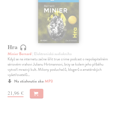
Hra
Minier Bernard
| Elektronická audiokniha
Když se na internetu začne šířit true crime podcast o nepolapitelném
sériovém vrahovi Julianu Hirtmannovi, brzy se kolem jeho příběhu
vytvoří mrazivý kult. Miliony posluchačů, blogerů a amatérských
vyšetřovatelů…
Na stiahnutie ako
MP3
21,96 €