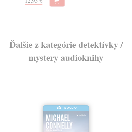
12,95 €
12
12
Ďalšie z kategórie detektívky /
mystery audioknihy
E-AUDIO