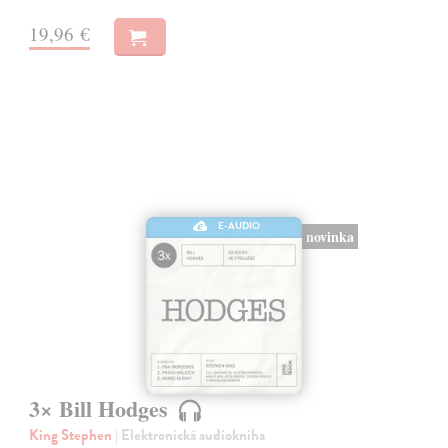
19,96 €
E-AUDIO
novinka
3× Bill Hodges
King Stephen
| Elektronická audiokniha