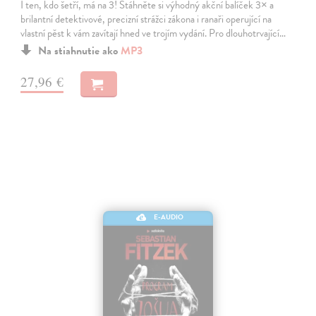
I ten, kdo šetří, má na 3! Stáhněte si výhodný akční balíček 3× a
brilantní detektivové, precizní strážci zákona i ranaři operující na
vlastní pěst k vám zavítají hned ve trojím vydání. Pro dlouhotrvající…
Na stiahnutie ako
MP3
27,96 €
E-AUDIO