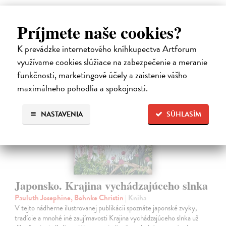
14,20 €
Príjmete naše cookies?
14,95 €
?
K prevádzke internetového kníhkupectva Artforum
využívame cookies slúžiace na zabezpečenie a meranie
funkčnosti, marketingové účely a zaistenie vášho
na sklade
maximálneho pohodlia a spokojnosti.
NASTAVENIA
SÚHLASÍM
Japonsko. Krajina vychádzajúceho slnka
Pauluth Josephine, Bohnke Christin
| Kniha
V tejto nádherne ilustrovanej publikácii spoznáte japonské zvyky,
tradície a mnohé iné zaujímavosti Krajina vychádzajúceho slnka už