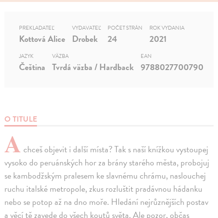
PREKLADATEĽ
VYDAVATEĽ
POČET STRÁN
ROK VYDANIA
Kottová Alice
Drobek
24
2021
JAZYK
VÄZBA
EAN
Čeština
Tvrdá väzba / Hardback
9788027700790
O TITULE
A
chceš objevit i další místa? Tak s naší knížkou vystoupej
vysoko do peruánských hor za brány starého města, probojuj
se kambodžským pralesem ke slavnému chrámu, naslouchej
ruchu italské metropole, zkus rozluštit pradávnou hádanku
nebo se potop až na dno moře. Hledání nejrůznějších postav
a věcí tě zavede do všech koutů světa. Ale pozor, občas