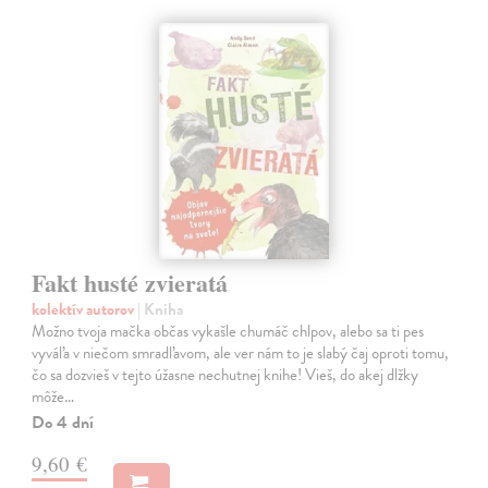
Fakt husté zvieratá
kolektív autorov
| Kniha
Možno tvoja mačka občas vykašle chumáč chlpov, alebo sa ti pes
vyváľa v niečom smradľavom, ale ver nám to je slabý čaj oproti tomu,
čo sa dozvieš v tejto úžasne nechutnej knihe! Vieš, do akej dlžky
môže…
Do 4 dní
9,60 €