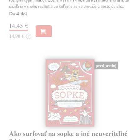
rôznymi typmi vlakov. Zoznám sa s vlakmi, ktoré za slnečného dňa, za
dažďa či v snehu rachotia po koľajniciach a prevážajú cestujúcich…
Do 4 dní
14,45 €
14,90 €
?
predpredaj
Ako surfovať na sopke a iné neuveriteľné