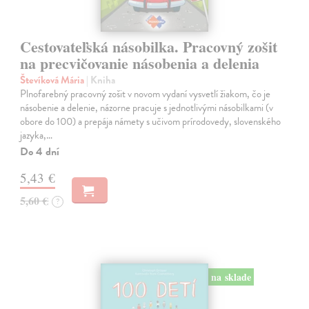
Cestovateľská násobilka. Pracovný zošit
na precvičovanie násobenia a delenia
Števíková Mária
| Kniha
Plnofarebný pracovný zošit v novom vydaní vysvetlí žiakom, čo je
násobenie a delenie, názorne pracuje s jednotlivými násobilkami (v
obore do 100) a prepája námety s učivom prírodovedy, slovenského
jazyka,…
Do 4 dní
5,43 €
5,60 €
?
na sklade