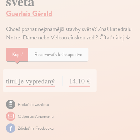
světa
Guerlais Gérald
Chceš poznat nejznámější stavby světa? Znáš katedrálu
Notre-Dame nebo Velkou čínskou zeď?
Čítať ďalej
↓
Kúpiť
Rezervovať v kníhkupectve
titul je vypredaný
14,10 €
Pridať do wishlistu
Odporučiť známemu
Zdielať na Facebooku