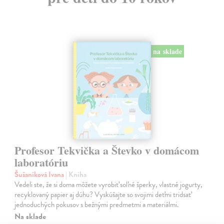
na sklade
Profesor Tekvička a Števko v domácom
laboratóriu
Šušaníková Ivana
| Kniha
Vedeli ste, že si doma môžete vyrobiť soľné šperky, vlastné jogurty,
recyklovaný papier aj dúhu? Vyskúšajte so svojimi deťmi tridsať
jednoduchých pokusov s bežnými predmetmi a materiálmi.
Na sklade