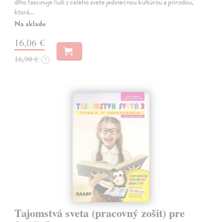
dlho fascinuje ľudí z celého sveta jedinečnou kultúrou a prírodou,
ktorá…
Na sklade
16,06 €
16,90 €
?
Tajomstvá sveta (pracovný zošit) pre