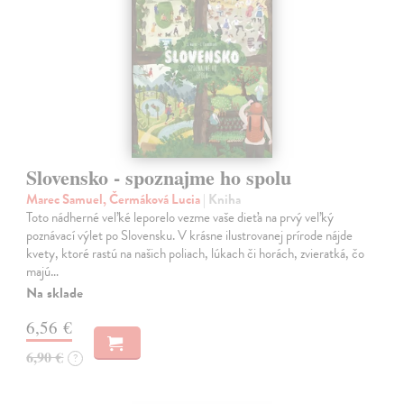
Slovensko - spoznajme ho spolu
Marec Samuel, Čermáková Lucia
| Kniha
Toto nádherné veľké leporelo vezme vaše dieťa na prvý veľký
poznávací výlet po Slovensku. V krásne ilustrovanej prírode nájde
kvety, ktoré rastú na našich poliach, lúkach či horách, zvieratká, čo
majú…
Na sklade
6,56 €
6,90 €
?