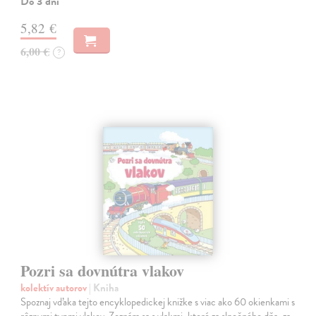
Do 3 dní
5,82 €
6,00 €
?
Pozri sa dovnútra vlakov
kolektív autorov
| Kniha
Spoznaj vďaka tejto encyklopedickej knižke s viac ako 60 okienkami s