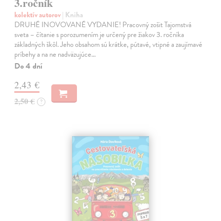
3.ročník
kolektív autorov
| Kniha
DRUHÉ INOVOVANÉ VYDANIE! Pracovný zošit Tajomstvá
sveta – čítanie s porozumením je určený pre žiakov 3. ročníka
základných škôl. Jeho obsahom sú krátke, pútavé, vtipné a zaujímavé
príbehy a na ne nadväzujúce…
Do 4 dní
2,43 €
2,50 €
?