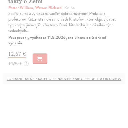
fakty o Zemi
Potter William, Watson Richard
| Kniha
Zbaľ si kufre a vyraz za najväčším dobrodružstvom! Pridaj sa k
profesorovi Katzensteinovi a morčaťu Krištofovi, ktorí objavujú svet
tých najzaujímavejších faktov o Zemi. Táto kniha je plná zábavných
vedeckých…
Predpredaj, vychádza 11.8.2026, zasielame do 5 dní od
vydania
12,67 €
14,90 €
?
ZOBRAZIŤ ĎALŠIE Z KATEGÓRIE NÁUČNÉ KNIHY PRE DETI DO 10 ROKOV