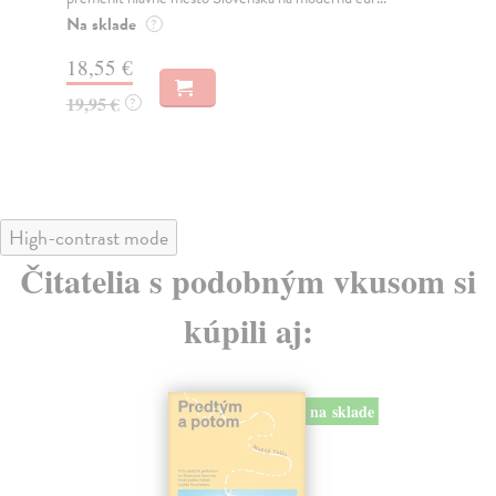
muž
Na sklade
?
Za
31,21 €
22
32,85 €
?
24
High-contrast mode
Čitatelia s podobným vkusom si
kúpili aj:
na sklade