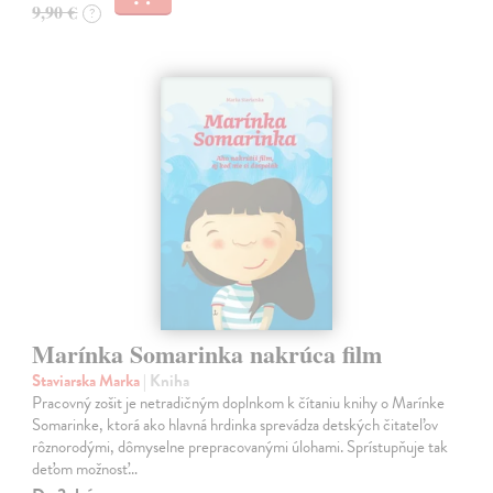
9,90 €
?
Marínka Somarinka nakrúca film
Staviarska Marka
| Kniha
Pracovný zošit je netradičným doplnkom k čítaniu knihy o Marínke
Somarinke, ktorá ako hlavná hrdinka sprevádza detských čitateľov
rôznorodými, dômyselne prepracovanými úlohami. Sprístupňuje tak
deťom možnosť…