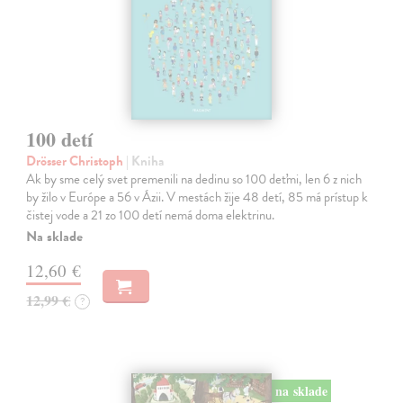
100 detí
Drösser Christoph
| Kniha
Ak by sme celý svet premenili na dedinu so 100 deťmi, len 6 z nich
by žilo v Európe a 56 v Ázii. V mestách žije 48 detí, 85 má prístup k
čistej vode a 21 zo 100 detí nemá doma elektrinu.
Na sklade
12,60 €
12,99 €
?
na sklade