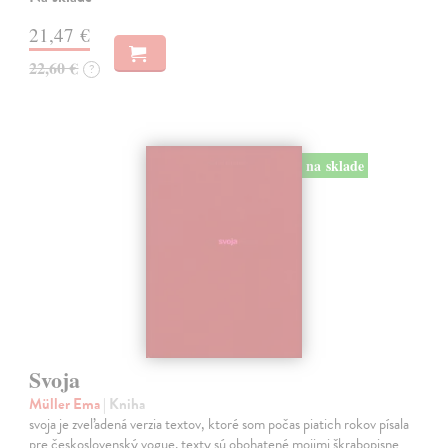
21,47 €
22,60 €
?
na sklade
Svoja
Müller Ema
| Kniha
svoja je zveľadená verzia textov, ktoré som počas piatich rokov písala
pre československý vogue. texty sú obohatené mojimi škrabopisne