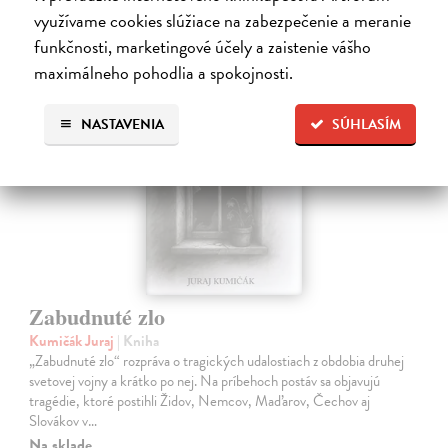
16,90 €
?
využívame cookies slúžiace na zabezpečenie a meranie
funkčnosti, marketingové účely a zaistenie vášho
maximálneho pohodlia a spokojnosti.
na sklade
NASTAVENIA
SÚHLASÍM
Zabudnuté zlo
Kumičák Juraj
| Kniha
„Zabudnuté zlo“ rozpráva o tragických udalostiach z obdobia druhej
svetovej vojny a krátko po nej. Na príbehoch postáv sa objavujú
tragédie, ktoré postihli Židov, Nemcov, Maďarov, Čechov aj
Slovákov v…
Na sklade