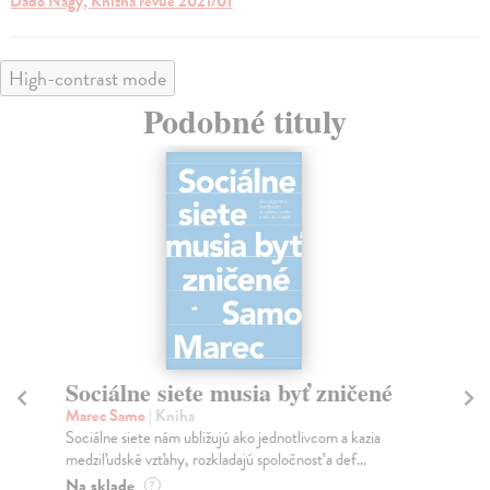
Dado Nagy, Knižná revue 2021/01
High-contrast mode
Podobné tituly
Sociálne siete musia byť zničené
S
K
Marec Samo
| Kniha
Sociálne siete nám ubližujú ako jednotlivcom a kazia
Mik
medziľudské vzťahy, rozkladajú spoločnosť a def...
Mon
o k
Na sklade
?