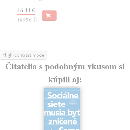
Na
16,44 €
23
16,95 €
?
24
High-contrast mode
Čitatelia s podobným vkusom si
kúpili aj: