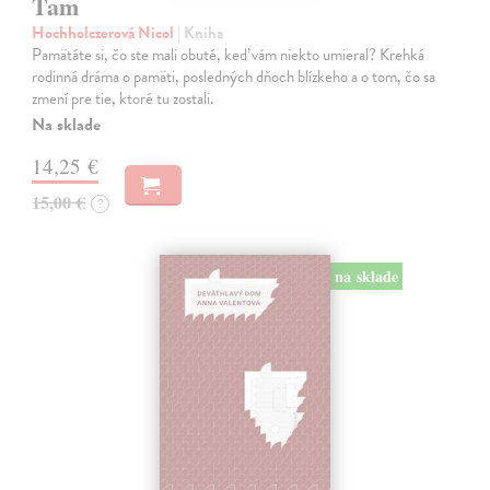
Tam
Hochholczerová Nicol
| Kniha
Pamätáte si, čo ste mali obuté, keď vám niekto umieral? Krehká
rodinná dráma o pamäti, posledných dňoch blízkeho a o tom, čo sa
zmení pre tie, ktoré tu zostali.
Na sklade
14,25 €
15,00 €
?
na sklade