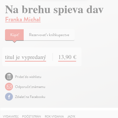
Na brehu spieva dav
Franka Michal
Kúpiť
Rezervovať v kníhkupectve
titul je vypredaný
13,90 €
Pridať do wishlistu
Odporučiť známemu
Zdielať na Facebooku
VYDAVATEĽ
POČET STRÁN
ROK VYDANIA
JAZYK