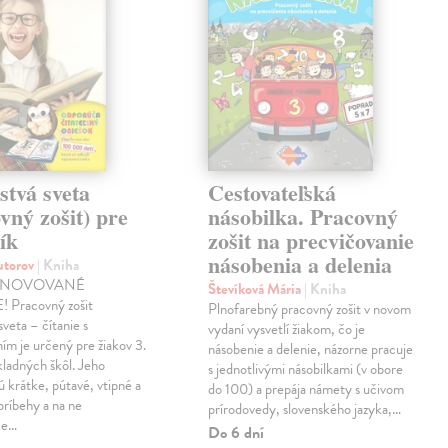
stvá sveta
Cestovateľská
vný zošit) pre
násobilka. Pracovný
ík
zošit na precvičovanie
násobenia a delenia
autorov
| Kniha
INOVOVANÉ
Števíková Mária
| Kniha
 Pracovný zošit
Plnofarebný pracovný zošit v novom
sveta – čítanie s
vydaní vysvetlí žiakom, čo je
m je určený pre žiakov 3.
násobenie a delenie, názorne pracuje
kladných škôl. Jeho
s jednotlivými násobilkami (v obore
 krátke, pútavé, vtipné a
do 100) a prepája námety s učivom
príbehy a na ne
prírodovedy, slovenského jazyka,…
ce…
Do 6 dní