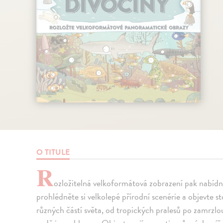
O TITULE
R
ozložitelná velkoformátová zobrazení pak nabídn
prohlédněte si velkolepé přírodní scenérie a objevte s
různých částí světa, od tropických pralesů po zamrzlo