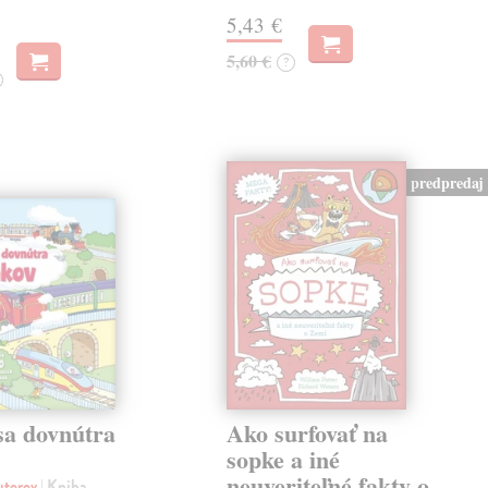
5,43 €
5,60 €
?
predpredaj
sa dovnútra
Ako surfovať na
v
sopke a iné
neuveriteľné fakty o
autorov
| Kniha