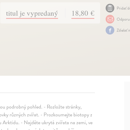
Pridať d
titul je vypredaný
18,80 €
Odporuč
Zdielať 
ou podrobný pohled. - Rozložte stránky,
tovky různých zvířat. - Prozkoumejte biotopy z
u Arktidu. - Najděte ukrytá zvířata na zemi, ve