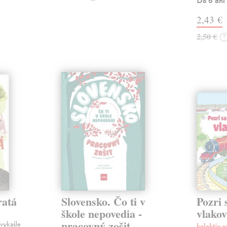
Do 6 dní
2,43 €
2,50 €
?
ratá
Slovensko. Čo ti v
Pozri 
škole nepovedia -
vlako
pracovný zošit
vykašle
kolektív 