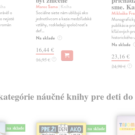
byť zničené
prichád
sme. Ka
iha
Marec Samo
| Kniha
právěl o
Sociálne siete nám ubližujú ako
Mikloško Fra
o nejisté
jednotlivcom a kazia medziľudské
Monograficky
ý román
vzťahy, rozkladajú spoločnosť a
publikácia pri
def...
kľúčových pr
historického u
Na sklade
?
Na sklade
16,44 €
23,16 €
16,95 €
?
24,90 €
?
 kategórie náučné knihy pre deti do
na sklade
na sklade