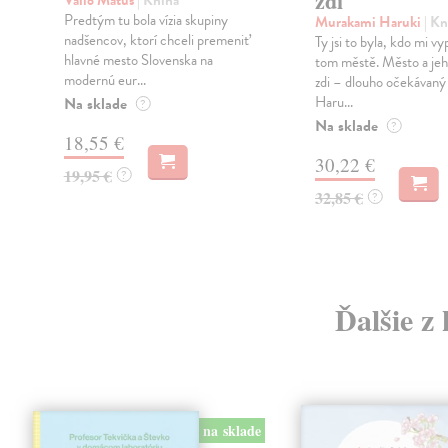
zdi
Vallo Matúš
| Kniha
Predtým tu bola vízia skupiny
Murakami Haruki
| Kn
nadšencov, ktorí chceli premeniť
Ty jsi to byla, kdo mi vy
hlavné mesto Slovenska na
tom městě. Město a jeh
modernú eur...
zdi – dlouho očekávan
Haru...
Na sklade
?
Na sklade
?
18,55 €
30,22 €
19,95 €
?
32,85 €
?
Ďalšie z
na sklade