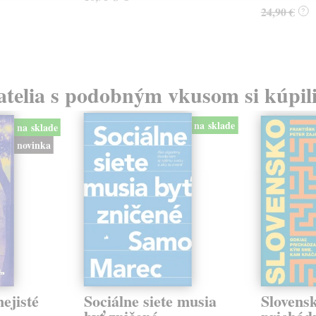
24,90 €
?
atelia s podobným vkusom si kúpili
na sklade
na sklade
novinka
ejisté
Sociálne siete musia
Slovens