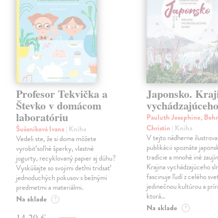
Profesor Tekvička a
Japonsko. Kraj
Števko v domácom
vychádzajúceho
laboratóriu
Pauluth Josephine, Boh
Christin
| Kniha
Šušaníková Ivana
| Kniha
V tejto nádherne ilustrova
Vedeli ste, že si doma môžete
publikácii spoznáte japons
vyrobiť soľné šperky, vlastné
tradície a mnohé iné zaují
jogurty, recyklovaný papier aj dúhu?
Krajina vychádzajúceho sl
Vyskúšajte so svojimi deťmi tridsať
fascinuje ľudí z celého sve
jednoduchých pokusov s bežnými
jedinečnou kultúrou a prí
predmetmi a materiálmi.
ktorá…
Na sklade
?
Na sklade
?
14,20 €