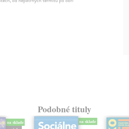
řatech, od nepatrných termitů po obří
Podobné tituly
na sklade
na sklade