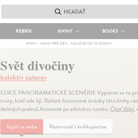
REBRÍK
KNIHY
BOOKS
KNIHY
-
KNIHY PRE DETI
-
NÁUČNÉ DO 10 ROKOV
Svět divočiny
kolektív autorov
EDICE PANORAMATICKÉ SCENÉRIE Vypravte se na průzkumn
tvory, kteří zde žijí. Bohatě ilustrované stránky této knihy 
deštných pralesů Amazonie po arktickou tundru.
Čítať ďalej
Kúpiť
na webe
Rezervovať v kníhkupectve