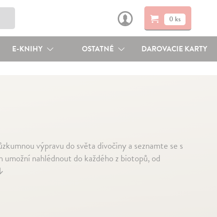
0 ks
E-KNIHY
OSTATNÉ
DAROVACIE KARTY
ou výpravu do světa divočiny a seznamte se s
vám umožní nahlédnout do každého z biotopů, od
↓