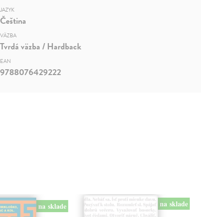
JAZYK
Čeština
VÄZBA
Tvrdá väzba / Hardback
EAN
9788076429222
na sklade
na sklade