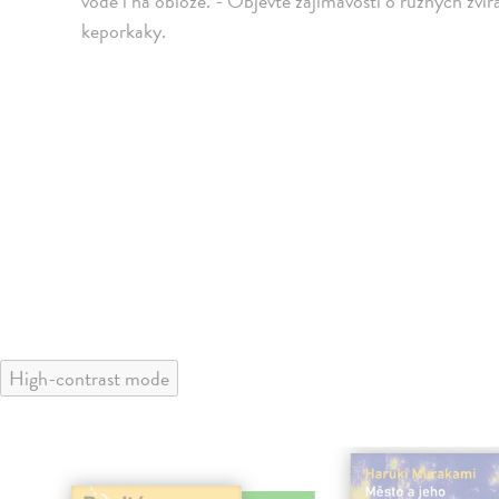
vodě i na obloze. - Objevte zajímavosti o různých zví
keporkaky.
High-contrast mode