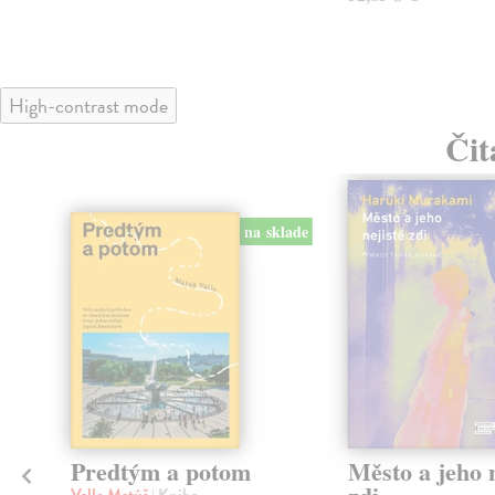
High-contrast mode
Čit
na sklade
Predtým a potom
Město a jeho n