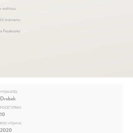
o wishlistu
iť známemu
na Facebooku
VYDAVATEĽ
Drobek
POČET STRÁN
10
ROK VYDANIA
2020