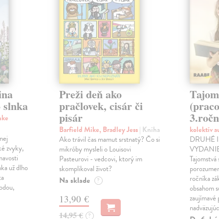
ina
Preži deň ako
Tajom
 slnka
pračlovek, cisár či
(praco
pisár
3.ročn
nke
Barfield Mike, Bradley Jess
| Kniha
kolektív 
nej
Ako trávil čas mamut srstnatý? Čo si
DRUHÉ 
ké zvyky,
mikróby mysleli o Louisovi
VYDANIE!
mavosti
Pasteurovi - vedcovi, ktorý im
Tajomstvá 
nka už dlho
skomplikoval život?
porozumení
ta
ročníka zá
Na sklade
?
rodou,
obsahom sú
13,90 €
zaujímavé 
nadväzujú
14,95 €
?