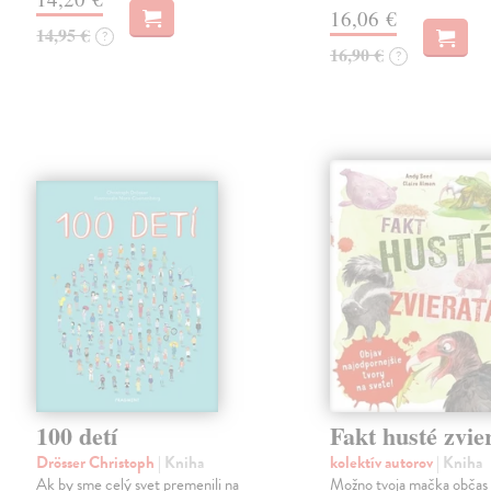
16,06 €
14,95 €
?
16,90 €
?
100 detí
Fakt husté zvie
Drösser Christoph
| Kniha
kolektív autorov
| Kniha
Ak by sme celý svet premenili na
Možno tvoja mačka občas 