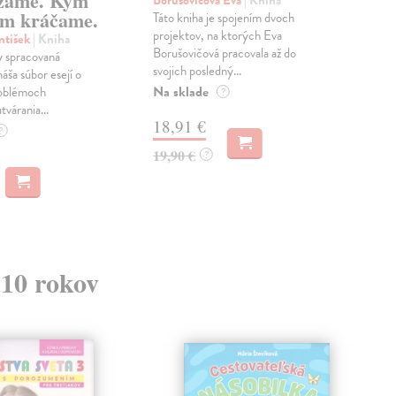
zame. Kým
Borušovičová Eva
| Kniha
Kun
m kráčame.
Táto kniha je spojením dvoch
Poma
projektov, na ktorých Eva
čty
ntišek
| Kniha
Borušovičová pracovala až do
naps
 spracovaná
svojich posledný...
česk
náša súbor esejí o
Na sklade
Na 
oblémoch
?
tvárania...
18,91 €
14
?
19,90 €
15,
?
 10 rokov