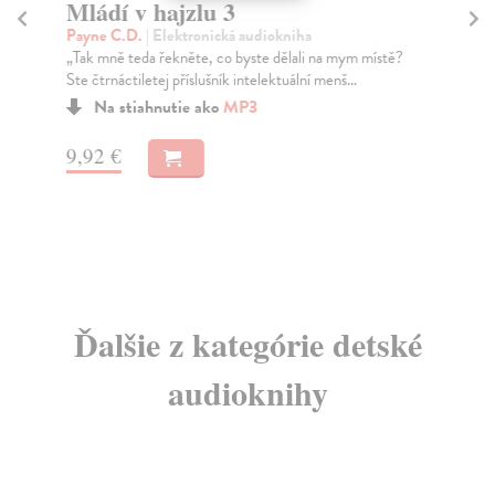
Mládí v hajzlu 3
Ja
o
Payne C.D.
| Elektronická audiokniha
„Tak mně teda řekněte, co byste dělali na mym místě?
Ba
Ste čtrnáctiletej příslušník intelektuální menš...
Scé
Div
Na stiahnutie ako
MP3
kte
9,92 €
3,
Ďalšie z kategórie detské
audioknihy