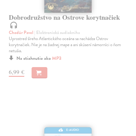
Dobrodružstvo na Ostrove korytnačiek
Chodúr Pavel
| Elektronická audiokniha
Uprostred šíreho Atlantického oceána sa nachádza Ostrov
korytnačiek. Nie je na žiadnej mape a ani skúsení námorníci o ňom
netušia.
Na stiahnutie ako
MP3
6,99 €
E-AUDIO