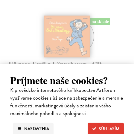
na sklade
Už zasa Emil z Lönnebergy - CD
(audiokniha)
Príjmete naše cookies?
Lindgrenová Astrid
| Audiokniha na CD
Ďalšie pokračovanie príbehov o malom šibalovi Emilovi, ktorého
K prevádzke internetového kníhkupectva Artforum
huncútstva dobre poznali aj všetci Lönneberčania. Ale čo sa stalo, keď
využívame cookies slúžiace na zabezpečenie a meranie
Emil vylial ockovi na hlavu zabíjačkovú kašu, keď zlú správkyňu
chudobinca…
funkčnosti, marketingové účely a zaistenie vášho
Na sklade
maximálneho pohodlia a spokojnosti.
11,35 €
NASTAVENIA
SÚHLASÍM
11,95 €
?