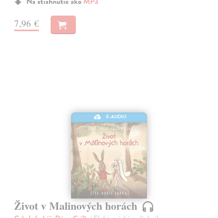
Na stiahnutie ako
MP3
7,96 €
E-AUDIO
Život v Malinových horách