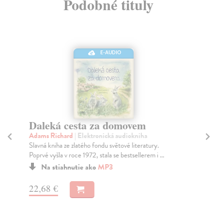
Podobné tituly
E-AUDIO
Daleká cesta za domovem
V
Adams Richard
| Elektronická audiokniha
Fo
Slavná kniha ze zlatého fondu světové literatury.
Odj
Poprvé vyšla v roce 1972, stala se bestsellerem i ...
nes
Na stiahnutie ako
MP3
22,68 €
22