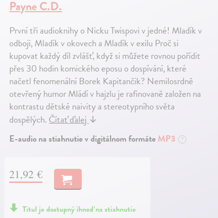
Payne C.D.
První tři audioknihy o Nicku Twispovi v jedné! Mladík v
odboji, Mladík v okovech a Mladík v exilu Proč si
kupovat každý díl zvlášť, když si můžete rovnou pořídit
přes 30 hodin komického eposu o dospívání, které
načetl fenomenální Borek Kapitančik? Nemilosrdně
otevřený humor Mládí v hajzlu je rafinovaně založen na
kontrastu dětské naivity a stereotypního světa
dospělých.
Čítať ďalej
↓
E-audio na stiahnutie v digitálnom formáte
MP3
?
21,92 €
Titul je dostupný ihneď na stiahnutie