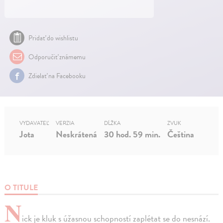
Pridať do wishlistu
Odporučiť známemu
Zdielať na Facebooku
VYDAVATEĽ
VERZIA
DĹŽKA
ZVUK
Jota
Neskrátená
30 hod. 59 min.
Čeština
O TITULE
N
ick je kluk s úžasnou schopností zaplétat se do nesnází.