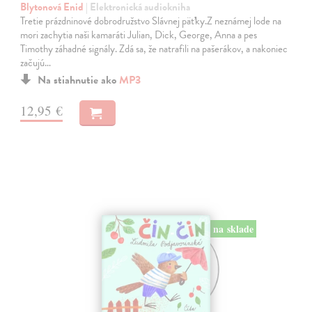
Blytonová Enid
| Elektronická audiokniha
Tretie prázdninové dobrodružstvo Slávnej päťky.Z neznámej lode na
mori zachytia naši kamaráti Julian, Dick, George, Anna a pes
Timothy záhadné signály. Zdá sa, že natrafili na pašerákov, a nakoniec
začujú…
Na stiahnutie ako
MP3
12,95 €
na sklade