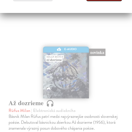
E-AUDIO
novinka
Až dozrieme
Rúfus Milan
| Elektronická audiokniha
Básnik Milan Rúfus patrí medzi najvýraznejšie osobnosti slovenskej
poézie. Debutoval básnickou zbierkou Až dozrieme (1956), ktorá
znamenala výrazný posun dobového chápania poézie.