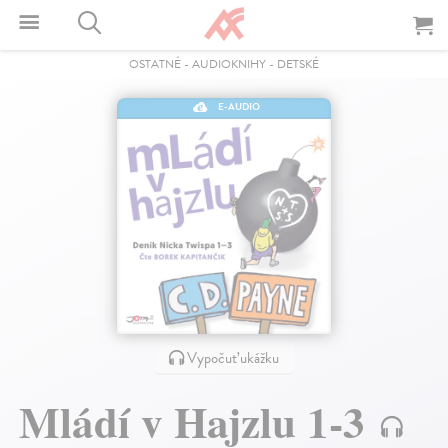
OSTATNÉ
-
AUDIOKNIHY
-
DETSKÉ
E-AUDIO
Vypočuť ukážku
Mládí v Hajzlu 1-3