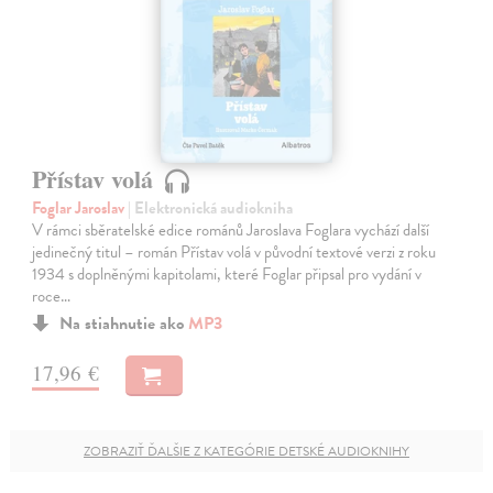
Přístav volá
Foglar Jaroslav
| Elektronická audiokniha
V rámci sběratelské edice románů Jaroslava Foglara vychází další
jedinečný titul – román Přístav volá v původní textové verzi z roku
1934 s doplněnými kapitolami, které Foglar připsal pro vydání v
roce…
Na stiahnutie ako
MP3
17,96 €
ZOBRAZIŤ ĎALŠIE Z KATEGÓRIE DETSKÉ AUDIOKNIHY