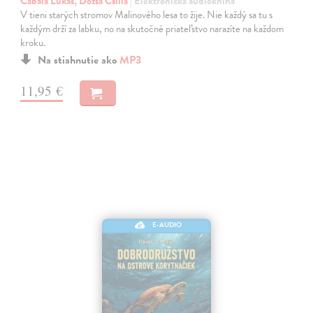
Cabala Lukáš, Dózsa Csilla
| Elektronická audiokniha
V tieni starých stromov Malinového lesa to žije. Nie každý sa tu s
každým drží za labku, no na skutočné priateľstvo narazíte na každom
kroku.
Na stiahnutie ako
MP3
11,95 €
E-AUDIO