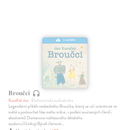
E-AUDIO
Broučci
Karafiát Jan
| Elektronická audiokniha
Legendární příběh nezbedného Broučka, který se učí orientovat ve
světě a poslouchat hlas svého srdce, v podání současných členů i
absolventů Dismanova rozhlasového dětského
souboru.Účinkují:Bývalí členové…