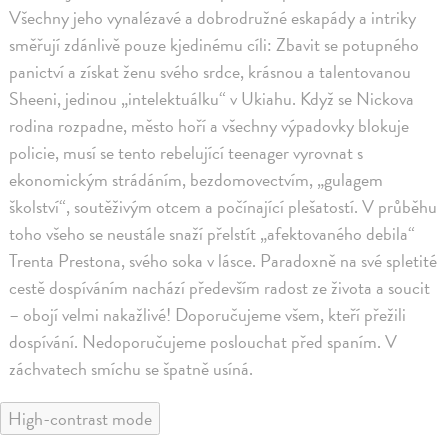
Všechny jeho vynalézavé a dobrodružné eskapády a intriky
směřují zdánlivě pouze kjedinému cíli: Zbavit se potupného
panictví a získat ženu svého srdce, krásnou a talentovanou
Sheeni, jedinou „intelektuálku“ v Ukiahu. Když se Nickova
rodina rozpadne, město hoří a všechny výpadovky blokuje
policie, musí se tento rebelující teenager vyrovnat s
ekonomickým strádáním, bezdomovectvím, „gulagem
školství“, soutěživým otcem a počínající plešatostí. V průběhu
toho všeho se neustále snaží přelstít „afektovaného debila“
Trenta Prestona, svého soka v lásce. Paradoxně na své spletité
cestě dospíváním nachází především radost ze života a soucit
– obojí velmi nakažlivé! Doporučujeme všem, kteří přežili
dospívání. Nedoporučujeme poslouchat před spaním. V
záchvatech smíchu se špatně usíná.
High-contrast mode