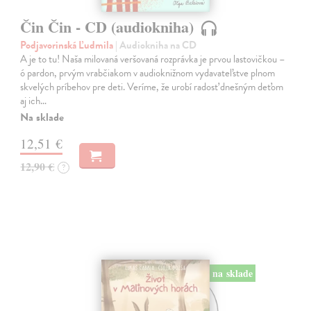
Čin Čin - CD (audiokniha)
Podjavorinská Ľudmila
| Audiokniha na CD
A je to tu! Naša milovaná veršovaná rozprávka je prvou lastovičkou –
ó pardon, prvým vrabčiakom v audioknižnom vydavateľstve plnom
skvelých príbehov pre deti. Veríme, že urobí radosť dnešným deťom
aj ich…
Na sklade
12,51 €
12,90 €
?
na sklade