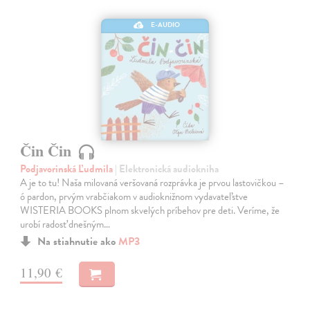
E-AUDIO
Čin Čin
Podjavorinská Ľudmila
| Elektronická audiokniha
A je to tu! Naša milovaná veršovaná rozprávka je prvou lastovičkou –
ó pardon, prvým vrabčiakom v audioknižnom vydavateľstve
WISTERIA BOOKS plnom skvelých príbehov pre deti. Veríme, že
urobí radosť dnešným…
Na stiahnutie ako
MP3
11,90 €