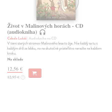
Život v Malinových horách - CD
(audiokniha)
Cabala Lukáš
| Audiokniha na CD
V tieni starých stromov Malinového lesa to žije. Nie každý sa tu s
každým drží za labku, no na skutočné priateľstvo narazíte na každom
kroku.
Na sklade
12,56 €
12,95 €
?