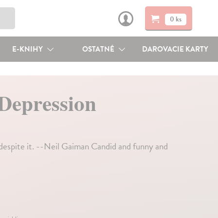
0 ks
E-KNIHY
OSTATNÉ
DAROVACIE KARTY
 Depression
despite it. --Neil Gaiman Candid and funny and