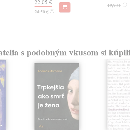
22,05 €
19,90 €
?
24,50 €
?
atelia s podobným vkusom si kúpili