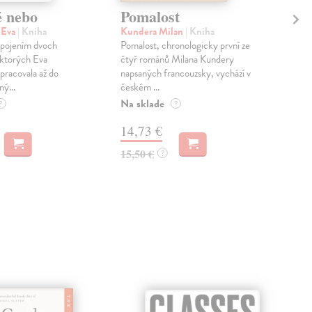
é nebo
Pomalost
Sl
pr
 Eva
| Kniha
Kundera Milan
| Kniha
sm
 spojením dvoch
Pomalost, chronologicky první ze
 ktorých Eva
čtyř románů Milana Kundery
Mik
pracovala až do
napsaných francouzsky, vychází v
Mon
ný...
českém ...
publ
Na sklade
kľú
?
?
hist
14,73 €
Na 
15,50 €
?
23
24,