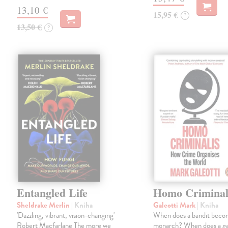
13,10 €
15,95 €
?
13,50 €
?
Entangled Life
Homo Criminal
Sheldrake Merlin
| Kniha
Galeotti Mark
| Kniha
'Dazzling, vibrant, vision-changing'
When does a bandit beco
Robert Macfarlane The more we
monarch? When does a g