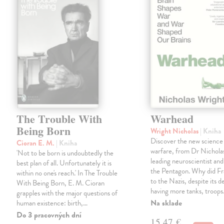
The Trouble With
Warhead
Being Born
Wright Nicholas
| Kniha
Discover the new science
Cioran E. M.
| Kniha
warfare, from Dr Nichola
'Not to be born is undoubtedly the
leading neuroscientist and
best plan of all. Unfortunately it is
the Pentagon. Why did Fr
within no one's reach.' In The Trouble
to the Nazis, despite its 
With Being Born, E. M. Cioran
having more tanks, troop
grapples with the major questions of
Na sklade
human existence: birth,…
Do 3 pracovných dní
15,47 €