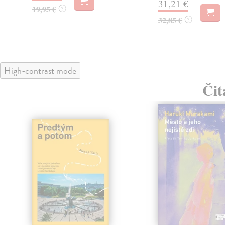
31,21 €
19,95 €
?
32,85 €
?
High-contrast mode
Čit