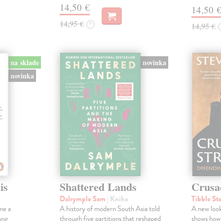
14,50 €
14,50 
14,95 €
?
14,95 €
na sklade
novinka
novinka
is
Shattered Lands
Crusa
Dalrymple Sam
| Kniha
Tibble St
me a
A history of modern South Asia told
A new look
ang
through five partitions that reshaped
shows how