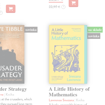
€
22,95 €
?
?
novinka
na sklade
novinka
der Strategy
A Little History of
Mathematics
eve
| Kniha
 at the crusaders, which
Lawrence Snezana
| Kniha
 they pursued long-term
A lively, accessible history of