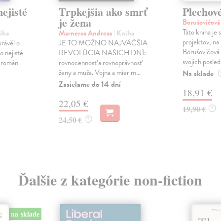
ejisté
Trpkejšia ako smrť
Plechov
je žena
Borušovičová
Táto kniha je
iha
Marneros Andreas
| Kniha
projektov, na
právěl o
JE TO MOŽNO NAJVÄČŠIA
Borušovičová 
o nejisté
REVOLÚCIA NAŠICH DNÍ:
svojich posled
ý román
rovnocennosť a rovnoprávnosť
ženy a muža. Vojna a mier m...
Na sklade
Zasielame do 14 dní
18,91 €
22,05 €
19,90 €
?
24,50 €
?
Ďalšie z kategórie non-fiction
na sklade