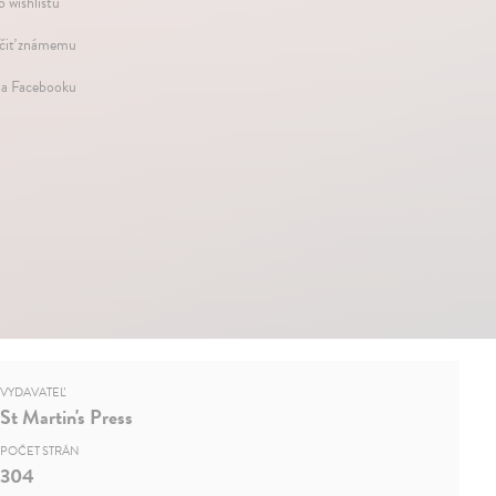
o wishlistu
iť známemu
na Facebooku
VYDAVATEĽ
St Martin's Press
POČET STRÁN
304