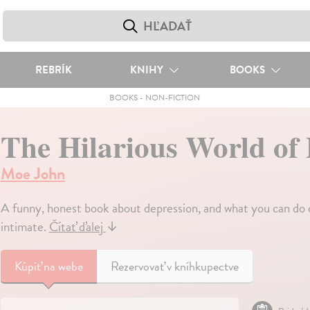
REBRÍK
KNIHY
BOOKS
BOOKS
-
NON-FICTION
The Hilarious World of
Moe John
A funny, honest book about depression, and what you can do 
intimate.
Čítať ďalej
↓
Kúpiť
na webe
Rezervovať v kníhkupectve