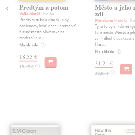
Predtým a potom
Město a jeho n
zdi
Vallo Matúš
| Kniha
Predtým tu bola vízia skupiny
Murakami Haruki
| Kn
nadšencov, ktorí chceli premeniť
Ty jsi to byla, kdo mi vy
hlavné mesto Slovenska na
tom městě. Město a jeh
modernú eur...
zdi – dlouho očekávan
Haru...
Na sklade
?
Na sklade
?
18,55 €
31,21 €
19,95 €
?
32,85 €
?