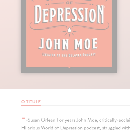
O TITULE
-
-Susan Orlean For years John Moe, critically-accla
Hilarious World of Depression podcast, struggled with