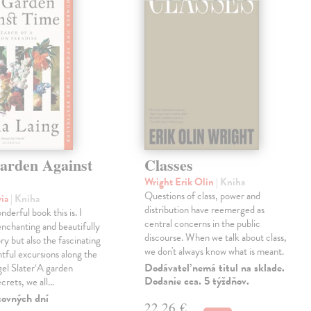
arden Against
Classes
Wright Erik Olin
| Kniha
Questions of class, power and
via
| Kniha
distribution have reemerged as
derful book this is. I
central concerns in the public
enchanting and beautifully
discourse. When we talk about class,
ry but also the fascinating
we don't always know what is meant.
tful excursions along the
Dodávateľ nemá titul na sklade.
gel Slater‘A garden
Dodanie cca. 5 týždňov.
ecrets, we all…
covných dní
22,26 €