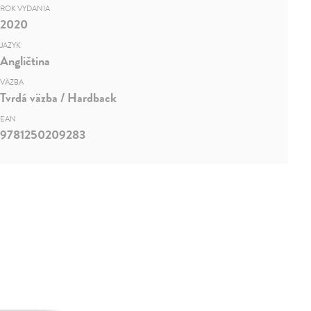
ROK VYDANIA
2020
JAZYK
Angličtina
VÄZBA
Tvrdá väzba / Hardback
EAN
9781250209283