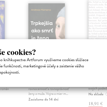
še cookies?
ho kníhkupectva Artforum využívame cookies slúžiace
ejisté
Trpkejšia ako smrť
Plechov
e funkčnosti, marketingové účely a zaistenie vášho
je žena
Borušovičová
spokojnosti.
Táto kniha je
iha
Marneros Andreas
| Kniha
projektov, na
právěl o
JE TO MOŽNO NAJVÄČŠIA
Borušovičová 
o nejisté
REVOLÚCIA NAŠICH DNÍ:
svojich posled
ý román
rovnocennosť a rovnoprávnosť
ženy a muža. Vojna a mier m...
Na sklade
Zasielame do 14 dní
18,91 €