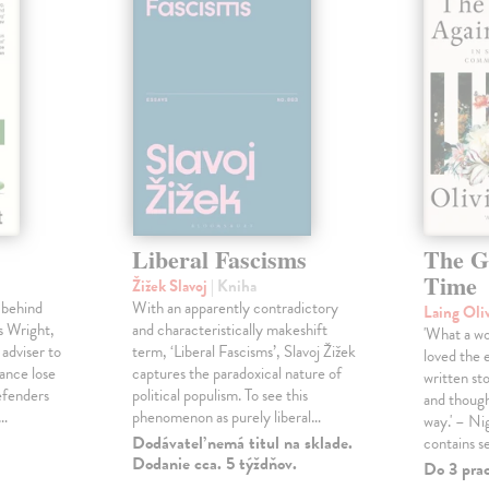
Liberal Fascisms
The G
Time
Žižek Slavoj
| Kniha
 behind
With an apparently contradictory
Laing Oli
s Wright,
and characteristically makeshift
'What a won
 adviser to
term, ‘Liberal Fascisms’, Slavoj Žižek
loved the 
ance lose
captures the paradoxical nature of
written sto
defenders
political populism. To see this
and though
s…
phenomenon as purely liberal…
way.' – Ni
Dodávateľ nemá titul na sklade.
contains s
Dodanie cca. 5 týždňov.
Do 3 pra