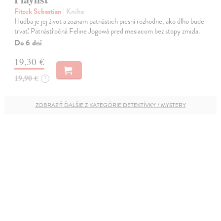
Fitzek Sebastian
| Kniha
Hudba je jej život a zoznam pätnástich piesní rozhodne, ako dlho bude
trvať. Pätnásťročná Feline Jogowá pred mesiacom bez stopy zmizla.
Do 6 dní
19,30 €
19,90 €
?
ZOBRAZIŤ ĎALŠIE Z KATEGÓRIE DETEKTÍVKY / MYSTERY