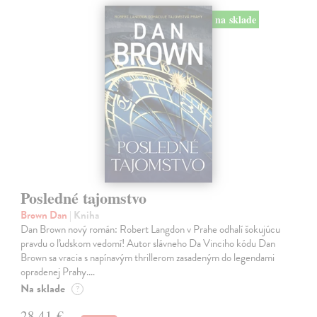
na sklade
Posledné tajomstvo
Brown Dan
| Kniha
Dan Brown nový román: Robert Langdon v Prahe odhalí šokujúcu
pravdu o ľudskom vedomí! Autor slávneho Da Vinciho kódu Dan
Brown sa vracia s napínavým thrillerom zasadeným do legendami
opradenej Prahy.…
Na sklade
?
28,41 €