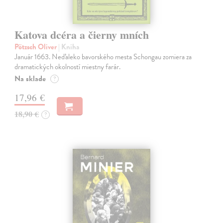
Katova dcéra a čierny mních
Pötzsch Oliver
| Kniha
Január 1663. Neďaleko bavorského mesta Schongau zomiera za
dramatických okolností miestny farár.
Na sklade
?
17,96 €
18,90 €
?