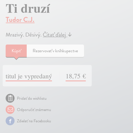
Ti druzí
Tudor C.J.
Mrazivý. Děsivý.
Čítať ďalej
↓
Kúpiť
Rezervovať v kníhkupectve
titul je vypredaný
18,75 €
Pridať do wishlistu
Odporučiť známemu
Zdielať na Facebooku