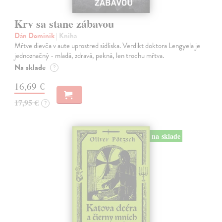
Krv sa stane zábavou
Dán Dominik
| Kniha
Mŕtve dievča v aute uprostred sídliska. Verdikt doktora Lengyela je
jednoznačný - mladá, zdravá, pekná, len trochu mŕtva.
Na sklade
?
16,69 €
17,95 €
?
na sklade