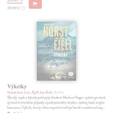
29,90 €
?
Výkriky
Horst Jorn Lier, Fjell Jan-Erik
| Kniha
Bývalý vojak a bývalý policajný študent Markus Heger vyšetruje staré
aj nové kriminálne prípady z podcastového štúdia v zadnej časti svojho
karavanu. Výkrik, ktorý nikto nepočul mal byť seriál o sedemročnej…