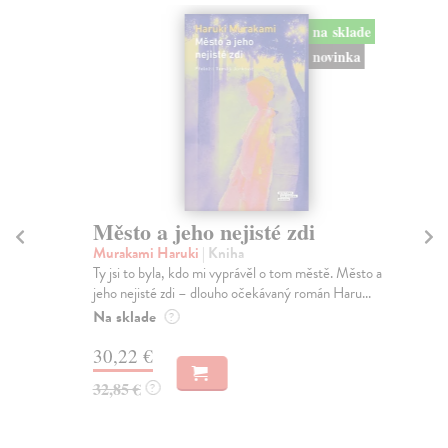
na sklade
novinka
Město a jeho nejisté zdi
So
Murakami Haruki
| Kniha
Ma
Ty jsi to byla, kdo mi vyprávěl o tom městě. Město a
Soc
jeho nejisté zdi – dlouho očekávaný román Haru...
med
Na sklade
Na
?
30,22 €
16
32,85 €
16
?