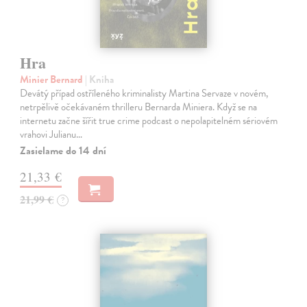
Hra
Minier Bernard
| Kniha
Devátý případ ostříleného kriminalisty Martina Servaze v novém,
netrpělivě očekávaném thrilleru Bernarda Miniera. Když se na
internetu začne šířit true crime podcast o nepolapitelném sériovém
vrahovi Julianu…
Zasielame do 14 dní
21,33 €
21,99 €
?