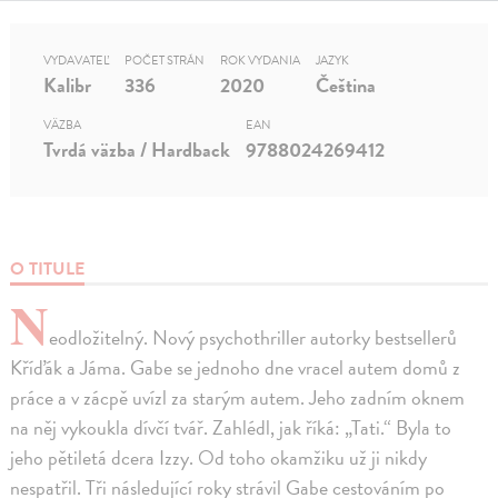
VYDAVATEĽ
POČET STRÁN
ROK VYDANIA
JAZYK
Kalibr
336
2020
Čeština
VÄZBA
EAN
Tvrdá väzba / Hardback
9788024269412
O TITULE
N
eodložitelný. Nový psychothriller autorky bestsellerů
Kříďák a Jáma. Gabe se jednoho dne vracel autem domů z
práce a v zácpě uvízl za starým autem. Jeho zadním oknem
na něj vykoukla dívčí tvář. Zahlédl, jak říká: „Tati.“ Byla to
jeho pětiletá dcera Izzy. Od toho okamžiku už ji nikdy
nespatřil. Tři následující roky strávil Gabe cestováním po