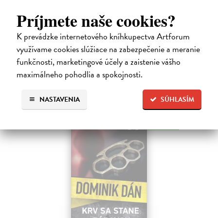
Sagitarius Petr
| Kniha
Príjmete naše cookies?
Tramwaj Cafe je kavárna v polském Těšíně a zároveň místo, kde se
sbíhají všechny nitky související s dalším brutálním zločinem, který
musí vyřešit Roman Saran, major ostravské kriminálky, a jeho tým.
K prevádzke internetového kníhkupectva Artforum
Jak…
využívame cookies slúžiace na zabezpečenie a meranie
Zasielame do 12 dní
funkčnosti, marketingové účely a zaistenie vášho
15,91 €
maximálneho pohodlia a spokojnosti.
16,40 €
?
NASTAVENIA
SÚHLASÍM
na sklade