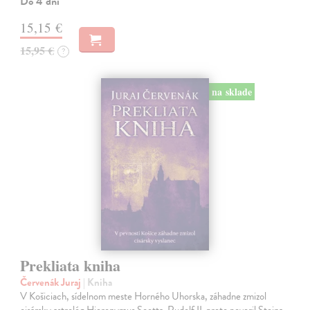
Do 4 dní
15,15 €
15,95 €
?
na sklade
Prekliata kniha
Červenák Juraj
| Kniha
V Košiciach, sídelnom meste Horného Uhorska, záhadne zmizol