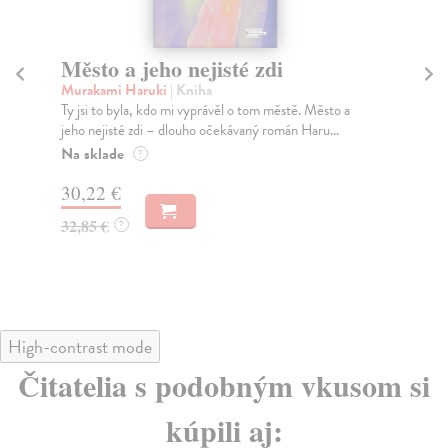
Město a jeho nejisté zdi
So
Murakami Haruki
| Kniha
Ma
Ty jsi to byla, kdo mi vyprávěl o tom městě. Město a
Soc
jeho nejisté zdi – dlouho očekávaný román Haru...
med
Na sklade
Na
?
30,22 €
16
32,85 €
16
?
High-contrast mode
Čitatelia s podobným vkusom si
kúpili aj: