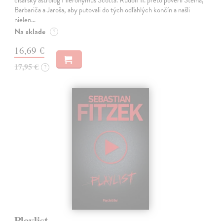
cisársky astrológ Hieronymus Scotta. Rudolf II. preto poveril Steina,
Barbariča a Jaroša, aby putovali do tých odľahlých končín a našli
nielen…
Na sklade
?
16,69 €
17,95 €
?
Playlist