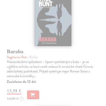
Baraba
Sagitarius Petr
| Kniha
Nestandardním způsobem – šípem vystřeleným z kuše – je na
vyjížďce na kole, na lesní cestě vedoucí k turistické chatě Girová,
zabit bohatý podnikatel. Případ vyšetřuje major Roman Saran z
ostravské kriminálky…
Zasielame do 12 dní
13,58 €
14,00 €
?