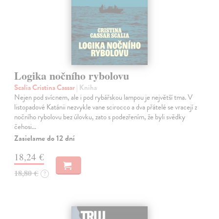
Logika nočního rybolovu
Scalia Cristina Cassar
| Kniha
Nejen pod svícnem, ale i pod rybářskou lampou je největší tma. V
listopadové Katánii nezvykle vane scirocco a dva přátelé se vracejí z
nočního rybolovu bez úlovku, zato s podezřením, že byli svědky
čehosi…
Zasielame do 12 dní
18,24 €
18,80 €
?