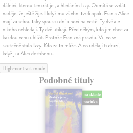
dálnici, kterou tenkrát jel, a hledáním Izzy. Odmítá se vzdát
naděje, že ještě žije. I když mu všichni tvrdí opak. Fran a Alice
mají za sebou taky spoustu dní a nocí na cestě. Ty dvě ale
nikoho nehledají. Ty dvě utíkají. Před někým, kdo jim chce za
každou cenu ublížit. Protože Fran zná pravdu. Ví, co se
skutečně stalo Izzy. Kdo za to může. A co udělají ti druzí,
když ji a Alici dostihnou...
High-contrast mode
Podobné tituly
na sklade
novinka